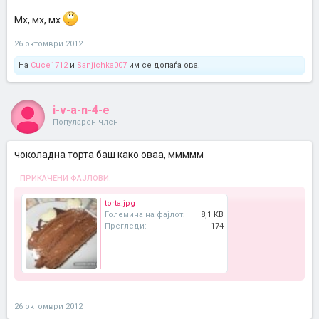
Мх, мх, мх
26 октомври 2012
На
Cuce1712
и
Sanjichka007
им се допаѓа ова.
i-v-a-n-4-e
Популарен член
чоколадна торта баш како оваа, ммммм
ПРИКАЧЕНИ ФАЈЛОВИ:
torta.jpg
Големина на фајлот:
8,1 KB
Прегледи:
174
26 октомври 2012