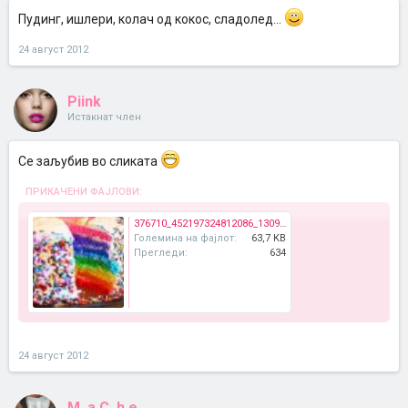
Пудинг, ишлери, колач од кокос, сладолед...
24 август 2012
Piink
Истакнат член
Се заљубив во сликата
ПРИКАЧЕНИ ФАЈЛОВИ:
376710_452197324812086_1309791558_n_large.jpg
Големина на фајлот:
63,7 KB
Прегледи:
634
24 август 2012
M..a.C..h.e