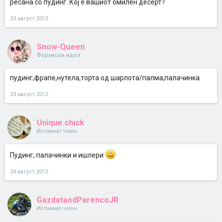
ресана со пудинг..Кој е вашиот омилен десерт?
23 август 2012
Snow-Queen
Форумски идол
пудинг,фрапе,нутела,торта од шарлота/палма,палачинка
23 август 2012
Unique.chick
Истакнат член
Пудинг, палачинки и ишлери
24 август 2012
GazdataodParencoJR
Истакнат член