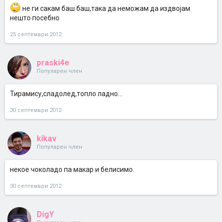
не ги сакам баш баш,така да неможам да издвојам
нешто посебно
25 септември 2012
praski4e
Популарен член
Тирамису,сладолед,топло ладно...
30 септември 2012
kikav
Популарен член
некое чоколадо па макар и белисимо.
30 септември 2012
DigY