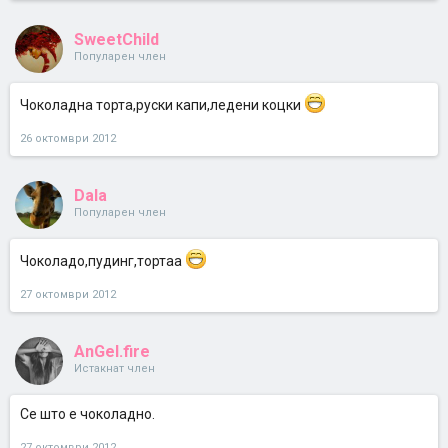
SweetChild
Популарен член
Чоколадна торта,руски капи,ледени коцки
26 октомври 2012
Dala
Популарен член
Чоколадо,пудинг,тортаа
27 октомври 2012
AnGel.fire
Истакнат член
Се што е чоколадно.
27 октомври 2012