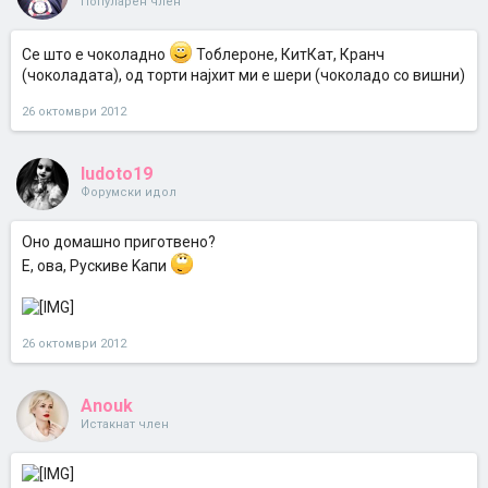
Популарен член
Се што е чоколадно
Тоблероне, КитКат, Кранч
(чоколадата), од торти најхит ми е шери (чоколадо со вишни)
26 октомври 2012
ludoto19
Форумски идол
Oно домашно приготвено?
E, ова, Pускиве Kапи
26 октомври 2012
Anouk
Истакнат член