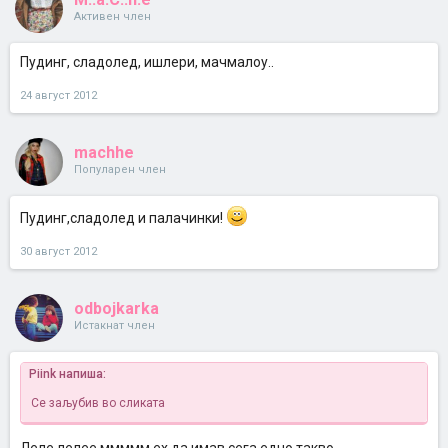
Активен член
Пудинг, сладолед, ишлери, мачмалоу..
24 август 2012
machhe
Популарен член
Пудинг,сладолед и палачинки!
30 август 2012
odbojkarka
Истакнат член
Piink напиша:
Се заљубив во сликата