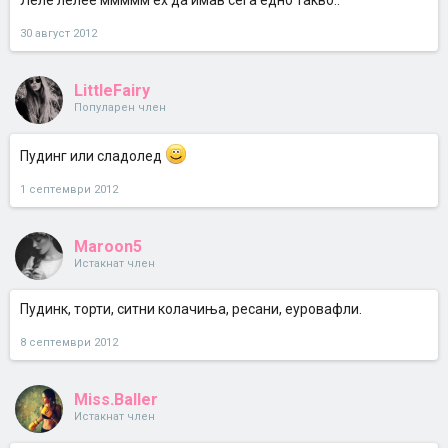
Леле лелее ммммм ех да имав сега едно такво..
30 август 2012
LittleFairy
Популарен член
Пудинг или сладолед
1 септември 2012
Maroon5
Истакнат член
Пудинк, торти, ситни колачиња, ресани, еуровафли.
8 септември 2012
Miss.Baller
Истакнат член