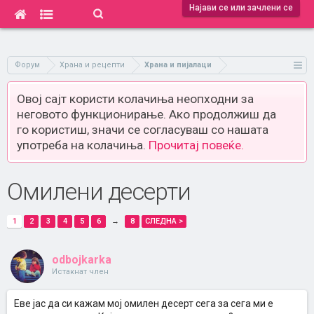
Најави се или зачлени се
Форум
Храна и рецепти
Храна и пијалаци
Овој сајт користи колачиња неопходни за
неговото функционирање. Ако продолжиш да
го користиш, значи се согласуваш со нашата
употреба на колачиња.
Прочитај повеќе.
Омилени десерти
1
2
3
4
5
6
→
8
СЛЕДНА >
odbojkarka
Истакнат член
Еве јас да си кажам мој омилен десерт сега за сега ми е