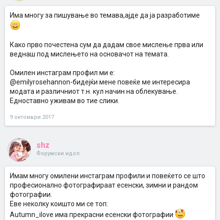
Има многу за пишување во темава,ајде да ја разработиме
Како прво почестена сум да дадам свое мислење прва или
веднаш под мислењето на основачот на темата.
Омилен инстаграм профил ми e:
@emilyrosehannon-бидејќи мене повеќе ме интересира
модата и различниот т.н. кул начин на облекување.
Едноставно уживам во тие слики.
9 октомври 2017
shz
Форумски идол
Имам многу омилени инстаграм профили и повеќето се што
професионално фотографираат есенски, зимни и рандом
фотографии.
Еве неколку коишто ми се топ:
Autumn_ilove има прекрасни есенски фотографии