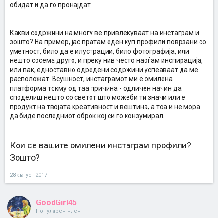
обидат и да го пронајдат.
Какви содржини најмногу ве привлекуваат на инстаграм и
зошто? На пример, јас пратам еден куп профили поврзани со
уметност, било да е илустрации, било фотографија, или
нешто сосема друго, и преку нив често наоѓам инспирација,
или пак, едноставно одредени содржини успеаваат да ме
расположат. Всушност, инстаграмот ми е омилена
платформа токму од таа причина - одличен начин да
споделиш нешто со светот што можеби ти значи или е
продукт на твојата креативност и вештина, а тоа и не мора
да биде последниот оброк кој си го конзумирал.
Кои се вашите омилени инстаграм профили?
Зошто?
28 август 2017
GoodGirl45
Популарен член