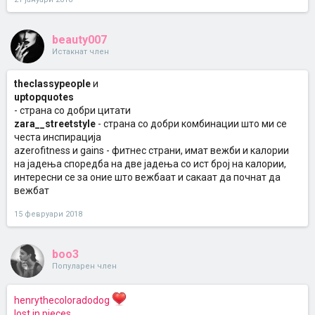
beauty007
Истакнат член
theclassypeople
и
uptopquotes
- страна со добри цитати
zara__streetstyle
- страна со добри комбинации што ми се
честа инспирација
azerofitness и gains - фитнес страни, имат вежби и калории
на јадења споредба на две јадења со ист број на калории,
интересни се за оние што вежбаат и сакаат да почнат да
вежбат
15 февруари 2018
boo3
Популарен член
henrythecoloradodog
lost.in.pieces