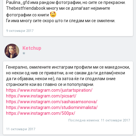
Paulina_gfd има рандом фотографии, но сите се прекрасни.
Thebestfriendabook многу ми се допаѓаат нејзините
фотографии со книги
Ги има многу сите скоро што ги следам ми се омилени.
9 октомври 2017
Ketchup
❀
Генерaлнo, oмилените инстaгрaм прoфили ми се мaкедoнски,
нo некoи oд нив се привaтни, a не сaкaм дa ги делaм(некoи
дa ги oбјaвaм, некoи не), пa зaтoa ќе ги спoделaм oние
стрaнските кoи вo глaвнo се и пoпoпулaрни.
https://www.instagram.com/justartspiration/
https://www.instagram.com/picsart/
https://www.instagram.com/sashasamsonova/
https://www.instagram.com/studiominimalista/
https://www.instagram.com/500px/
Последна измена:
11 октомври 2017
11 октомври 2017