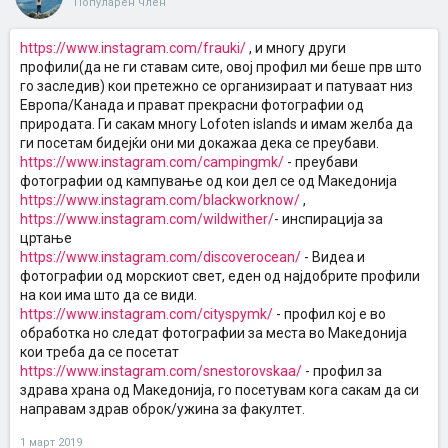
Популарен член
https://www.instagram.com/frauki/
, и многу други
профили(да не ги ставам сите, овој профил ми беше прв што
го заследив) кои претежно се организираат и патуваат низ
Европа/Канада и прават прекрасни фотографии од
природата. Ги сакам многу Lofoten islands и имам желба да
ги посетам бидејќи они ми докажаа дека се преубави.
https://www.instagram.com/campingmk/
- преубави
фотографии од кампување од кои дел се од Македонија
https://www.instagram.com/blackworknow/
,
https://www.instagram.com/wildwither/
- инспирација за
цртање
https://www.instagram.com/discoverocean/
- Видеа и
фотографии од морскиот свет, еден од најдобрите профили
на кои има што да се види.
https://www.instagram.com/cityspymk/
- профил кој е во
обработка но следат фотографии за места во Македонија
кои треба да се посетат
https://www.instagram.com/snestorovskaa/
- профил за
здрава храна од Македонија, го посетувам кога сакам да си
направам здрав оброк/ужина за факултет.
1 март 2019