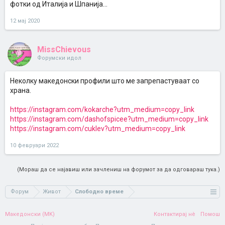
фотки од Италија и Шпанија...
12 мај 2020
MissChievous
Форумски идол
Неколку македонски профили што ме запрепастуваат со
храна.
https://instagram.com/kokarche?utm_medium=copy_link
https://instagram.com/dashofspicee?utm_medium=copy_link
https://instagram.com/cuklev?utm_medium=copy_link
10 февруари 2022
(Мораш да се најавиш или зачлениш на форумот за да одговараш тука.)
Форум
Живот
Слободно време
Македонски (MK)
Контактирај нè
Помош