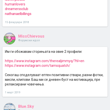
humanlovers
dreamerssclub
nathanaelbillings
15 февруари 2018
MissChievous
Форумски идол
Им ги обожавам сторињата на овие 2 профили:
https://www.instagram.com/therealjimmyq/?hl=en
https://www.instagram.com/tamsquatch/
Секогаш споделуваат ептен позитивни ствари, разни фотки,
мисли, клипови. Баш ми се дневен буст на мотивација, пре
релаксирани човечиња.
1 март 2019
Blue.Sky