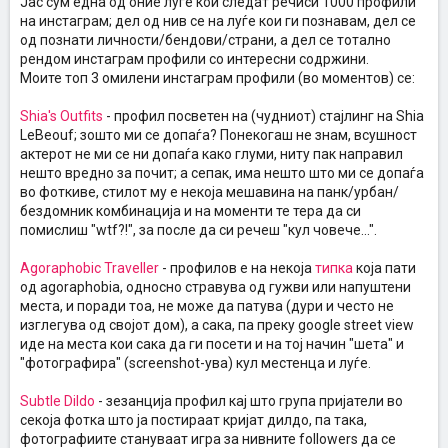
Јас сум една од оние луѓе кои следат речиси 1000 профили
на инстаграм; дел од нив се на луѓе кои ги познавам, дел се
од познати личности/бендови/страни, а дел се тотално
рендом инстаграм профили со интересни содржини.
Моите топ 3 омилени инстаграм профили (во моментов) се:
Shia's Outfits
- профил посветен на (чудниот) стајлинг на Shia
LeBeouf; зошто ми се допаѓа? Понекогаш не знам, всушност
актерот не ми се ни допаѓа како глуми, ниту пак направил
нешто вредно за почит; а сепак, има нешто што ми се допаѓа
во фоткиве, стилот му е некоја мешавина на панк/урбан/
бездомник комбинација и на моменти те тера да си
помислиш "wtf?!", за после да си речеш "кул човече...".
Agoraphobic Traveller
- профилов е на некоја
типка
која пати
од agoraphobia, односно стравува од гужви или напуштени
места, и поради тоа, не може да патува (дури и често не
изглегува од својот дом), а сака, па преку google street view
иде на места кои сака да ги посети и на тој начин "шета" и
"фотографира" (screenshot-ува) кул местенца и луѓе.
Subtle Dildo
- зезанција профил кај што група пријатели во
секоја фотка што ја постираат кријат дилдо, па така,
фотографиите стануваат игра за нивните followers да се