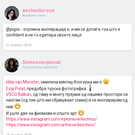
aestxeticrose
Активен член
@pigss - огромна инспирација е, и ми се допаѓа тоа што е
confident и не го едитира своето лице.
21 јануари 2018
Someonespecial
Free-minded aesthete
Idda van Munster
, омилена винтиџ блогерка ми е
Ezgi Polat
, предобра турска фотографка
VSCO Balkan
, од таму и многу прејаки од нашиве простори си
наоѓам (од тие што им објавуваат слики) и се инспирирам од
нив
И уште две за филмови и општо арт
https://www.instagram.com/eyesneverliechico/
https://www.instagram.com/artneverlieschico/
21 јануари 2018