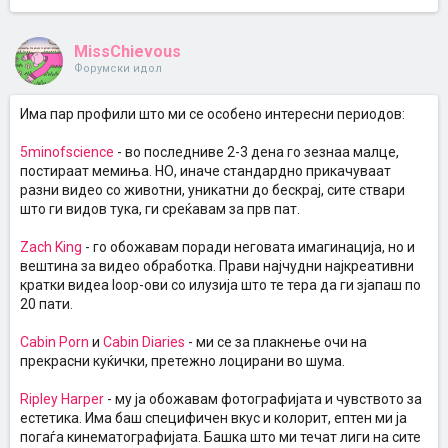
MissChievous
Форумски идол
Има пар профили што ми се особено интересни периодов:
5minofscience
- во последниве 2-3 дена го зезнаа малце,
постираат мемиња. НО, иначе стандардно прикачуваат
разни видео со животни, уникатни до бескрај, сите ствари
што ги видов тука, ги среќавам за прв пат.
Zach King
- го обожавам поради неговата имагинација, но и
вештина за видео обработка. Прави најчудни најкреативни
кратки видеа loop-ови со илузија што те тера да ги зјапаш по
20 пати.
Cabin Porn
и
Cabin Diaries
- ми се за плакнење очи на
прекрасни куќички, претежно лоцирани во шума.
Ripley Harper
- му ја обожавам фотографијата и чувството за
естетика. Има баш специфичен вкус и колорит, ептен ми ја
погаѓа кинематографијата. Башка што ми течат лиги на сите