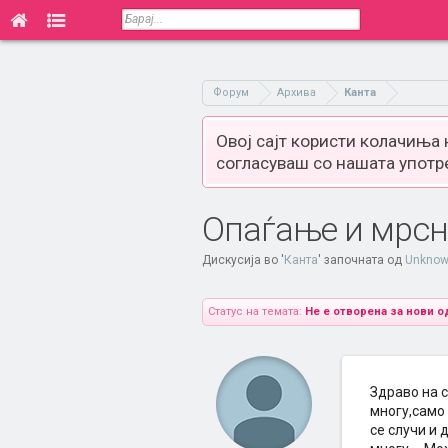
Форум
Архива
Канта
Овој сајт користи колачиња
согласуваш со нашата употр
Опаѓање и мрс
Дискусија во '
Канта
' започната од
Unkno
Статус на темата:
Не е отворена за нови о
Здраво на 
многу,само 
се случи и 