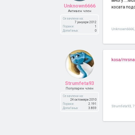
многу.....М
Unknown6666
косата под
Активен член
Се зачлени на:
7 јануари 2012
Пораки:
1
Unknown6666
,
Допаѓања:
0
kosa/mrsna
Strumfeta93
Популарен член
Се зачлени на:
24 октомври 2010
Пораки:
2.191
Strumfeta93
,
7
Допаѓања:
3.859