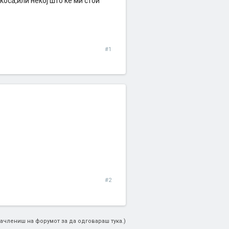
коса,или некој што ке ми стои
#1
#2
ачлениш на форумот за да одговараш тука.)