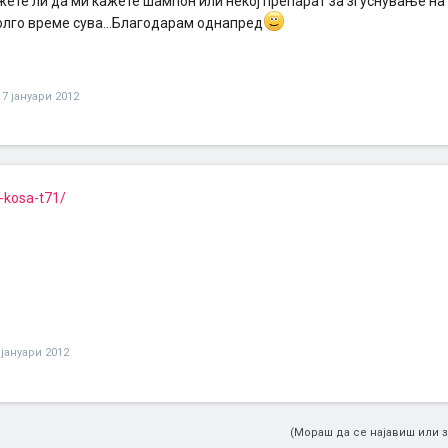
ожете ли да ми кажете шампон или некој препарат за згуснување на 
олго време сува...Благодарам однапред
7 јануари 2012
-kosa-t71/
 јануари 2012
(Мораш да се најавиш или з