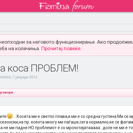
 неопходни за неговото функционирање. Ако продолжиш
еба на колачиња.
Прочитај повеќе.
на коса ПРОБЛЕМ!
wn6666
,
7 јануари 2012
.
дговори.
сите
... Косата ми е светло плава,и ми е со средна густина.Ми се м
сезонски,на пр. есента многу ми паѓаше,сега нормално,ке се фатам
да не ми падне.НО проблемот е со мрснотијатааааа...доле не ми е то