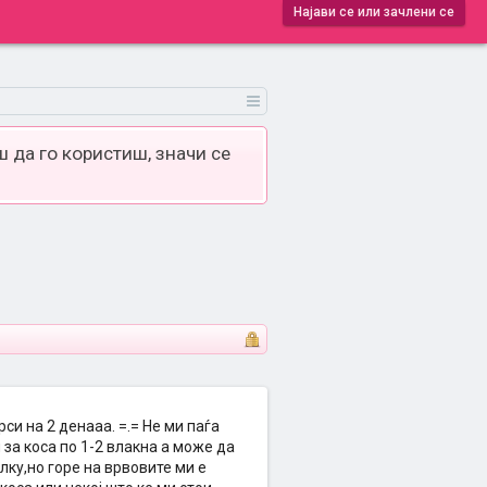
Најави се или зачлени се
 да го користиш, значи се
рси на 2 денааа. =.= Не ми паѓа
 за коса по 1-2 влакна а може да
лку,но горе на врвовите ми е