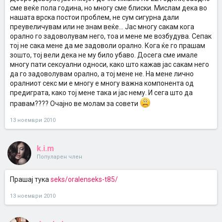
сме веќе пола година, но многу сме блиски. Мислам дека во
нашата врска постои проблем, не сум сигурна дали
преувеличувам или не знам веќе... Јас многу сакам кога
орално го задоволувам него, тоа и мене ме возбудува. Сепак
тој не сака мене да ме задоволи орално. Кога ќе го прашам
зошто, тој вели дека не му било убаво. Досега сме имале
многу пати сексуални односи, како што кажав јас сакам него
да го задоволувам орално, а тој мене не. На мене лично
оралниот секс ми е многу е многу важна компонента од
предиграта, како тој мене така и јас нему. И сега што да
правам???? Очајно ве молам за совети
13 ноември 2010
k.i.m
Популарен член
Прашај тука
seks/oralenseks-t85/
13 ноември 2010