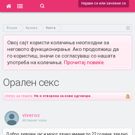
Најави се или зачлени се
Форум
Архива
Канта
Овој сајт користи колачиња неопходни за
неговото функционирање. Ако продолжиш да
го користиш, значи се согласуваш со нашата
употреба на колачиња.
Прочитај повеќе.
Орален секс
Статус на темата:
Не е отворена за нови одговори.
viveros
Истакнат член
Добро девојки, јас и мојот дечко имаме по 22 години, заедно