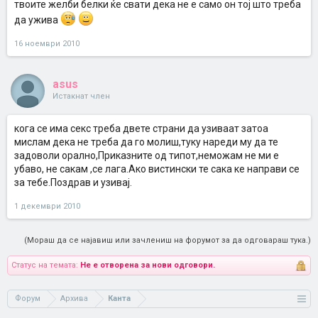
твоите желби белки ќе свати дека не е само он тој што треба
да ужива
16 ноември 2010
asus
Истакнат член
кога се има секс треба двете страни да узиваат затоа
мислам дека не треба да го молиш,туку нареди му да те
задоволи орално,Приказните од типот,неможам не ми е
убаво, не сакам ,се лага.Ако вистински те сака ке направи се
за тебе.Поздрав и узивај.
1 декември 2010
(Мораш да се најавиш или зачлениш на форумот за да одговараш тука.)
Статус на темата:
Не е отворена за нови одговори.
Форум
Архива
Канта