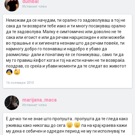
dumbal
Истакнат член
Неможам да се начудам, ти орално го задоволуваш а тој не
сака да ти возврати тебе иако и ти многу посакуваш орално
да те задоволува. Малку е симтомично или доволно не те
сака или егоист е или да речам нарцисоиден е или можеби
во прашање е и хигиената незнам што да речам повеќе, ти
најмногу добро го познаваш и најдобро е убаво да
размислиш- дали и понатаму ќе се понижуваш , само ти да
му го правиш ќефот кога и тој на исти начин не ти возвраќа.
поздрав, со среќа и убави моменти да те следат во животот
16 ноември 2010
marijana..maca
Истакнат член
Е дечко ти не знае што пропушта.. пропушта да те гледа како
уживаш како никогаш до сега
па на крај краева кажи
му дека е себичен и одреден период не му ги исполнувај ти