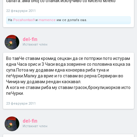
салата..ама оној со спанаќ исклучиво со кисело млеко
22 февруари 2011
На
Pocahontas9
и
mamence
им се допаѓа ова.
del-fin
Истакнат член
Во тавЧе ставам кромид сецкан да се потпржи пото истурам
една Часа орис и 3 Часи вода зовриене со половина коцка за
супа.Потоа му додавам една конзерва риба туна и
пеЧурки.Малку да врие и го ставам во рерна.Сервиран во
Чинија му додавам рендан каскавал.
А кога не ставам риба му ставам грасок,брокули,морков исто
пеЧурки.
23 февруари 2011
del-fin
Истакнат член