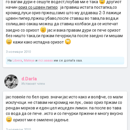
го вагам дури е сешуте водест,поубав ми е така
другиот
начин
ориз со црвен пипер
: ја правиш истата постапка,со
кромид,лук,и ориз пржеш,само што му додаваш 2-3 лажици
црвен пипер,пржеш убаво,после ставаш во тава,па вода,и
солиш,ако сакаш можеш да ставиш колбаси да се испечат
заедно со оризот
јас и вака правам дури се пече оризот
без ништо така,си пржам печурки,па после заедно ги мешам
кажи како испадна оризот
3 ноември 2010
На
Libera
,
Mateya
и
rici.aaaaa
им се допаѓа ова.
d.Darla
Истакнат член
јас повеќе по бел ориз. значи јас исто како и волфче, со мали
исклучоци. не ставам ни кромид ни лук , смао ориз пржам со
рендан морков и еден цел исцеден лимон. па после во тава
со вода да се пече...исто и со печурки пржени е многу вкусно
оризот ми е омилено јадење.
3 ноември 2010