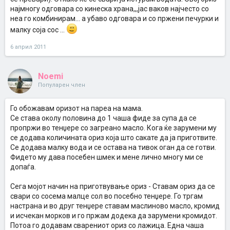
најмногу одговара со кинеска храна,,,јас ваков најчесто со
неа го комбинирам... а убаво одговара и со пржени печурки и
малку соја сос ...
6 април 2011
Noemi
Популарен член
Го обожавам оризот на пареа на мама.
Се става околу половина до 1 чаша фиде за супа да се
пропржи во тенџере со загреано масло. Кога ќе зарумени му
се додава количината ориз која што сакате да ја приготвите.
Се додава малку вода и се остава на тивок оган да се готви.
Фидето му дава посебен шмек и мене лично многу ми се
допаѓа.
Сега мојот начин на приготвување ориз - Ставам ориз да се
свари со сосема малце сол во посебно тенџере. Го тргам
настрана и во друг тенџере ставам маслиново масло, кромид
и исчекан морков и го пржам додека да зарумени кромидот.
Потоа го додавам сварениот ориз со лажица. Една чаша