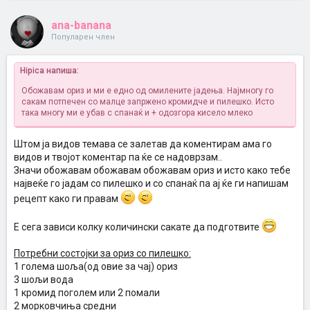
ana-banana
Популарен член
Hipica напиша:
Обожавам ориз и ми е едно од омилените јадења. Најмногу го
сакам потпечен со малце запржено кромидче и пилешко. Исто
така многу ми е убав с спанаќ и + одозгора кисело млеко
Штом ја видов темава се залетав да коментирам ама го
видов и твојот коментар па ќе се надоврзам..
Значи обожавам обожавам обожавам ориз и исто како тебе
највеќе го јадам со пилешко и со спанаќ па ај ќе ги напишам
рецепт како ги правам
Е сега зависи колку количински сакате да подготвите
Потребни состојки за ориз со пилешко:
1 голема шоља(од овие за чај) ориз
3 шољи вода
1 кромид поголем или 2 помали
2 морковчиња средни