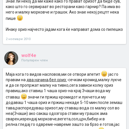
Знае ли некој да ми каже како го прават оризот да биде сув,
како што го сервираат во ресторани како гарнир? Па има во
него и малку морковче и грашок. Ако знае некој рецпт нека
пише
Инаку ориз најчесто јадам кога ќе направат дома со пилешко
2 ноември 2010
wolf4e
Популарен член
Mаја кога го видов насловов,ми се отвори апетит
јас го
правам на
два начина,бел ориз:
-сечкам кромид,малку лукче
и да се пропржат малку на тивко,сега зависи колку ориз
правиш,ако ставиш 1 чаша ориз-на крај 3чаши вода му
ставаш
значи ги пржиш кромидот и лукчето,и му
додаваш 1 чаша ориз и пржиш некаде 5-10 мин.после земаш
тава,распоредуваш оризот,му ставаш вода со малку сол во
неа(3чаши) ако сакаш одозгора стави му грашок ама
сварен,изрендај морковче,вегета,сол,црн,бибер и в
релна.гледај го одвреме-навреме зашто за брзо е готов,јас