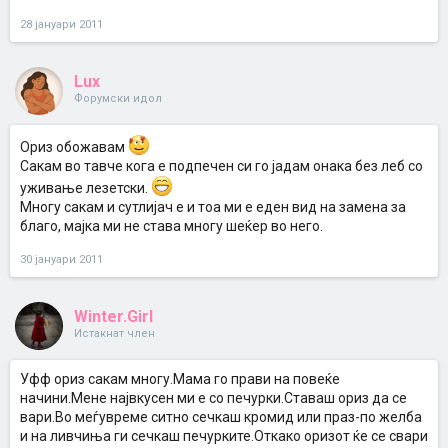
28 јануари 2011
Lux
Форумски идол
Ориз обожавам
Сакам во тавче кога е подпечен си го јадам онака без леб со
уживање лезетски.
Многу сакам и сутлијач е и тоа ми е еден вид на замена за
благо, мајка ми не става многу шеќер во него.
30 јануари 2011
Winter.Girl
Истакнат член
Уфф ориз сакам многу.Мама го прави на повеќе
начини.Мене највкусен ми е со печурки.Ставаш ориз да се
вари.Во меѓувреме ситно сечкаш кромид или праз-по желба
и на ливчиња ги сечкаш печурките.Откако оризот ќе се свари