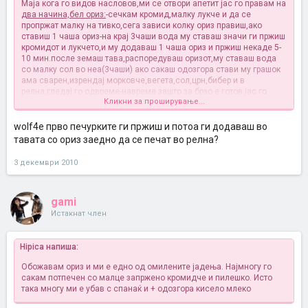
Mаја кога го видов насловов,ми се отвори апетит
јас го правам на
два начина,бел ориз:
-сечкам кромид,малку лукче и да се
пропржат малку на тивко,сега зависи колку ориз правиш,ако
ставиш 1 чаша ориз-на крај 3чаши вода му ставаш
значи ги пржиш
кромидот и лукчето,и му додаваш 1 чаша ориз и пржиш некаде 5-
10 мин.после земаш тава,распоредуваш оризот,му ставаш вода
со малку сол во неа(3чаши) ако сакаш одозгора стави му грашок
ама сварен,изрендај морковче,вегета,сол,црн,бибер и в
релна.гледај го одвреме-навреме зашто за брзо е готов,јас го
Кликни за проширување...
вагам дури е сешуте водест,поубав ми е така
другиот начин
ориз
со црвен пипер
: ја правиш истата постапка,со кромид,лук,и ориз
пржеш,само што му додаваш 2-3 лажици црвен пипер,пржеш
wolf4e прво печурките ги пржиш и потоа ги додаваш во
убаво,после ставаш во тава,па вода,и солиш,ако сакаш можеш да
тавата со ориз заедно да се печат во релна?
ставиш колбаси да се испечат заедно со оризот
јас и вака
правам дури се пече оризот без ништо така,си пржам печурки,па
3 декември 2010
после заедно ги мешам
кажи како испадна оризот
gami
Истакнат член
Hipica напиша:
Обожавам ориз и ми е едно од омилените јадења. Најмногу го
сакам потпечен со малце запржено кромидче и пилешко. Исто
така многу ми е убав с спанаќ и + одозгора кисело млеко