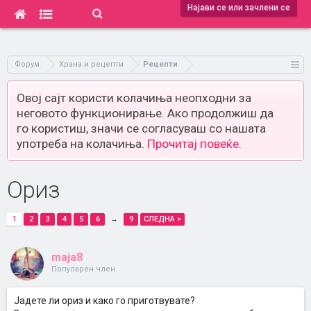
Најави се или зачлени се
Форум
Храна и рецепти
Рецепти
Овој сајт користи колачиња неопходни за
неговото функционирање. Ако продолжиш да
го користиш, значи се согласуваш со нашата
употреба на колачиња.
Прочитај повеќе.
Ориз
1
2
3
4
5
6
→
9
СЛЕДНА >
maja8
Популарен член
Јадете ли ориз и како го приготвувате?