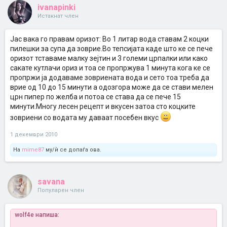
ivanapinki
Истакнат член
Јас вака го правам оризот: Во 1 литар вода ставам 2 коцки
пилешки за супа да зоврие.Во тепсијата каде што ке се пече
оризот тставаме малку зејтин и 3 големи црпалки или како
сакате кутлачи ориз и тоа се пропржува 1 минута кога ке се
пропржи ја додаваме зовриената вода и сето тоа треба да
врие од 10 до 15 минути а одозгора може да се стави мелен
црн пипер по желба и потоа се става да се пече 15
минути.Многу лесен рецепт и вкусен затоа сто коцките
зовриени со водата му даваат посебен вкус
1 декември 2010
На
mime87
му/ѝ се допаѓа ова.
savana
Популарен член
wolf4e напиша: