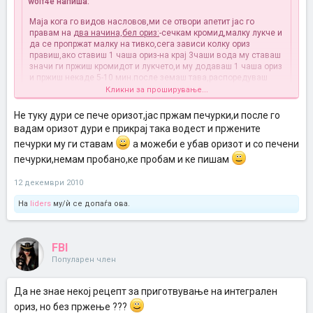
wolf4e напиша:
Mаја кога го видов насловов,ми се отвори апетит
јас го
правам на
два начина,бел ориз:
-сечкам кромид,малку лукче и
да се пропржат малку на тивко,сега зависи колку ориз
правиш,ако ставиш 1 чаша ориз-на крај 3чаши вода му ставаш
значи ги пржиш кромидот и лукчето,и му додаваш 1 чаша ориз
и пржиш некаде 5-10 мин.после земаш тава,распоредуваш
оризот,му ставаш вода со малку сол во неа(3чаши) ако сакаш
Кликни за проширување...
одозгора стави му грашок ама сварен,изрендај
морковче,вегета,сол,црн,бибер и в релна.гледај го одвреме-
He туку дури се пече оризот,јас пржам печурки,и после го
Кликни за проширување...
навреме зашто за брзо е готов,јас го вагам дури е сешуте
вадам оризот дури е прикрај така водест и пржените
водест,поубав ми е така
другиот начин
ориз со црвен пипер
:
печурки му ги ставам
а можеби е убав оризот и со печени
wolf4e прво печурките ги пржиш и потоа ги додаваш во тавата со
ја правиш истата постапка,со кромид,лук,и ориз пржеш,само
ориз заедно да се печат во релна?
што му додаваш 2-3 лажици црвен пипер,пржеш убаво,после
печурки,немам пробано,ке пробам и ке пишам
ставаш во тава,па вода,и солиш,ако сакаш можеш да ставиш
колбаси да се испечат заедно со оризот
јас и вака правам
12 декември 2010
дури се пече оризот без ништо така,си пржам печурки,па
после заедно ги мешам
кажи како испадна оризот
На
liders
му/ѝ се допаѓа ова.
FBI
Популарен член
Да не знае некој рецепт за приготвување на интегрален
ориз, но без пржење ???