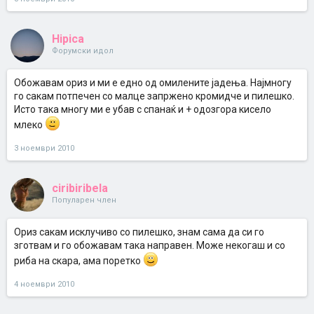
Hipica
Форумски идол
Обожавам ориз и ми е едно од омилените јадења. Најмногу
го сакам потпечен со малце запржено кромидче и пилешко.
Исто така многу ми е убав с спанаќ и + одозгора кисело
млеко
3 ноември 2010
ciribiribela
Популарен член
Ориз сакам исклучиво со пилешко, знам сама да си го
зготвам и го обожавам така направен. Може некогаш и со
риба на скара, ама поретко
4 ноември 2010