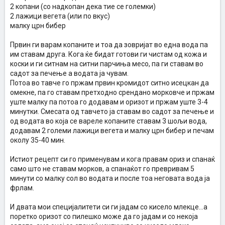
2 копани (со надкопан дека тие се големки)
2 лажици вегета (или по вкус)
малку црн бибер
Првин ги варам копаните и тоа да зовријат во една вода па
им ставам друга. Кога ќе бидат готови ги чистам од кожа и
коски и ги ситнам на ситни парчиња месо, па ги ставам во
садот за печење а водата ја чувам.
Потоа во тавче го пржам првин кромидот ситно исецкан да
омекне, па го ставам претходно срендано морковче и пржам
уште малку па потоа го додавам и оризот и пржам уште 3-4
минутки. Смесата од тавчето ја ставам во садот за печење и
од водата во која се вареле копаните ставам 3 шољи вода,
додавам 2 големи лажици вегета и малку црн бибер и печам
околу 35-40 мин.
Истиот рецепт си го применувам и кога правам ориз и спанаќ
само што не ставам морков, а спанаќот го превривам 5
минути со малку сол во водата и после тоа неговата вода ја
фрлам.
И двата мои специјалитети си ги јадам со кисело млекце...а
поретко оризот со пилешко може да го јадам и со некоја