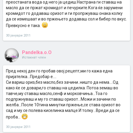
преостаната вода од него ја цедиш.Настрана ги ставаш на
масло да се пржат кромидот и печурките.Кога ќе зарумени
кромидот го додаваш оризот и ги пропржуваш онака колку
да се измешаат и во пржењето додаваш сол и бибер по вкус.
Превкусно е така.
30 јануари 2011
Pandelka.o.O
Истакнат член
Пред некој ден го пробав овој рецепт,ми го кажа една
пријателка...Предобар е....
Си вариш ориз,без масло,без зачини..ништо да нема....Од
како ќе се довари,го ставаш на цедилка. Потоа земаш во
тавче,му ставаш масло,сенф и морковчиња...Тоа го
подпржнуваш и му го ставаш оризот...Можи и зачини по
желба...После 10тина минутки пржење,се става оризот во
сад и му се полева киселинка малце.И толку...Вреди да се
проба...
30 јануари 2011