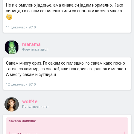
Не и е омилено јадење, ама онака си јадам нормално. Како
хипица, го сакам со пилешко или со спанаќ и кисело млеко
11 декември 2010
marama
Форумски идол
Сакам многу ориз. Го сакам со пилешко, го сакам како посно
тавче со компир, со спанаќ, или пак ориз со грашок и морков.
А многу сакам и сутлијаш.
12 декември 2010
wolf4e
Популарен член
savana напиша: