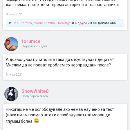
жал, немаат сите почит према авторитетот на наставникот.
3 јуни 2021
На
DarkStormm
,
mode-kristina
,
_beautyy_
и
4 други
им се допаѓа ова.
forumce
Форумски идол
А дозволуваат учителите така да отсуствуваат децата?
Мислам да не прават проблем со неоправдани после?
3 јуни 2021
SnowWhite8
Популарен член
Никогаш не ме ослободувале ако немав научено за тест
(иако имам пример што ги ослободуваат) па морав да
глумам болна