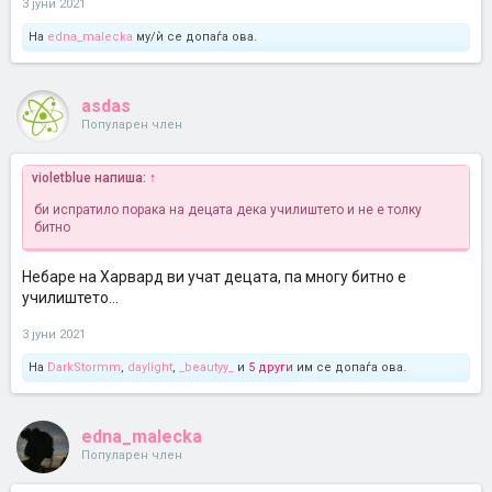
3 јуни 2021
На
edna_malecka
му/ѝ се допаѓа ова.
asdas
Популарен член
violetblue напиша:
↑
би испратило порака на децата дека училиштето и не е толку
битно
Небаре на Харвард ви учат децата, па многу битно е
училиштето...
3 јуни 2021
На
DarkStormm
,
daylight
,
_beautyy_
и
5 други
им се допаѓа ова.
edna_malecka
Популарен член