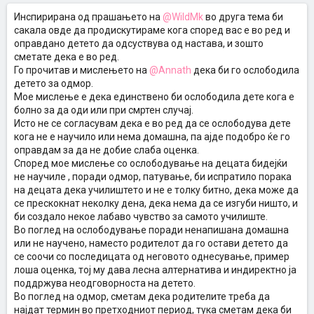
Инспирирана од прашањето на
@WildMk
во друга тема би
сакала овде да продискутираме кога според вас е во ред и
оправдано детето да одсуствува од настава, и зошто
сметате дека е во ред.
Го прочитав и мислењето на
@Annath
дека би го ослободила
детето за одмор.
Мое мислење е дека единствено би ослободила дете кога е
болно за да оди или при смртен случај.
Исто не се согласувам дека е во ред да се ослободува дете
кога не е научило или нема домашна, па ајде подобро ќе го
оправдам за да не добие слаба оценка.
Според мое мислење со ослободување на децата бидејќи
не научиле , поради одмор, патување, би испратило порака
на децата дека училиштето и не е толку битно, дека може да
се прескокнат неколку дена, дека нема да се изгуби ништо, и
би создало некое лабаво чувство за самото училиште.
Во поглед на ослободување поради ненапишана домашна
или не научено, наместо родителот да го остави детето да
се соочи со последицата од неговото однесување, пример
лоша оценка, тој му дава лесна алтернатива и индиректно ја
поддржува неодговорноста на детето.
Во поглед на одмор, сметам дека родителите треба да
најдат термин во претходниот период, тука сметам дека би