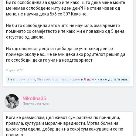
Би го ослободила за одмор и те како.. што дека мене моите
ме немаа ослободено ниту еден ден?! Не стана човек од
мене, не научив дека 5х6 се 30? Како не..
Не би го ослободила затоа што не научило, ама времето
поминато со семејетвото и те како ми е поважно од 5 дена
отсуство од школо..
На одговорност децата треба да се учат секој ден со
примери околу нас.. Не значи дека ако родителот решил да
го ослободи, дека го учи на неодговорност.
3 јуни 2021
На
mode-kristina
,
Stressed Out
,
mssuniquee
и
8 други
им се допаѓа ова.
Nikolina35
Популарен член
Кога ќе размислам, цел живот сум растена по принципи,
правила, култура и морални вредности. Мртва болна на
школо сум одела, добар ден на секој сум кажувала и се по
правило...