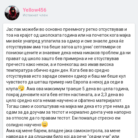
Yellow456
Истакнат член
Јас пак можеби во основно преемногу ретко отсуствував и
тоа на крајот од школската година или на почеток кога мајка
ми веќе унапред уплатила за одмор и сме знаеле дека ќе
отсуствувам ама тоа беше затоа што јуни/ септември се
пониски цените и знаевме дека нема никаков проблем да ни
прават од школо зашто бев примерна и не отсуствував
пречесто како некои, а и понекогаш ако имав висока
температура обично еден ден. Кога бев во средно
отсуствував исто заради семеен одмор и баш ми беше кул
чувството да шеташ пример низ Европа а некој да седи в
клупа
. Ама ова максимум траеше 5 дена во цела година,
покрај деновите кога бев ептен настината, а и 2,3 дена во
цело средно кога немав научено и сфатено материјалот.
Тогаш само и соопштував на мајка ми дека ето утре нема да
одам за да доучам за тестот и нормално дента учев напорно
за отпосле да го правам тестот. Ем помалце стресно ем
солидно научено
Ама кај мене барем, владее јака самоконтрола, за мене
навреда е да слушнам било кој да рече "седни учи" или