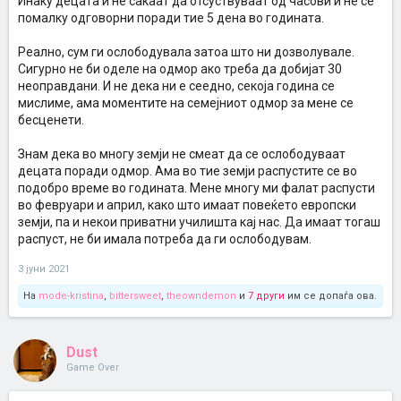
Инаку децата и не сакаат да отсуствуваат од часови и не се
помалку одговорни поради тие 5 дена во годината.
Реално, сум ги ослободувала затоа што ни дозволувале.
Сигурно не би оделе на одмор ако треба да добијат 30
неоправдани. И не дека ни е сеедно, секоја година се
мислиме, ама моментите на семејниот одмор за мене се
бесценети.
Знам дека во многу земји не смеат да се ослободуваат
децата поради одмор. Ама во тие земји распустите се во
подобро време во годината. Мене многу ми фалат распусти
во февруари и април, како што имаат повеќето европски
земји, па и некои приватни училишта кај нас. Да имаат тогаш
распуст, не би имала потреба да ги ослободувам.
3 јуни 2021
На
mode-kristina
,
bittersweet
,
theowndemon
и
7 други
им се допаѓа ова.
Dust
Game Over