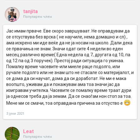
tanjita
Популарен член
Јас имам прваче. Еве скоро завршуваат. Не оправдувам да
се отсуствува без врска ( не научиле, нема домашно и сл) ,
ама искрено ми иде веќе да не ја носам на школо. Дали дека
се првачиња не знам. Значи одат сите 4 недели во еден
месец различно време( Една недела од 7, другата од 10, па
од 12 па од 3 поручек). Престој ради ситуација го укинаа.
Помалку време часевите-или миеле раце подолго, или
ручале подолго или не знам што не стасале со материјалот, и
се дома да си научат, дома да си доработат. Не ми е мака
воопшто, уживам да и покажувам ама тоа значи јас да
изигравам учителка. Часевите се помалку време траат дури
ја однесов треба да ја земам. Да се снаоѓам нон стоп за тоа.
Мене ми се смачи, тоа оправдана причина за отсуство е
3 јуни 2021
Leat
Популарен член