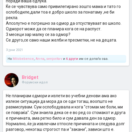
поради ваша одлука.
Ќе се чувствува само привилегирано зошто мама и тато го
ослободиле,дали тоа е добро школо за понатаму ,не би
рекла.
Апсолутно е погрешно за одмор да отсуствуваат во школо.
Одморот може да се планира кога се на распуст.
3 месеци зар малку се за одмор?
Се друго,се само наши желби и пресметки, не на децата.
3 јуни 2021
На
Milobebence
,
An-na
,
senjorita-v
и
6 други
им се допаѓа ова.
Bridget
Форумски идол
Не планирам одмори и излети во учебни денови ама ако
излезе ситуација да мора да се оди тогаш, воопшто не
размислувам. Сум ослободувала и кога "стомак ме боли, ми
се повраќа". Сум знаела дека се е во ред со стомакот и друга
е причината, ама ретко било и сум давала ден за одмор.
Нормално, ќе ја извлечам отпосле причината и следува долг
разговор, некогаш строгост па и "закани", зависи што е.