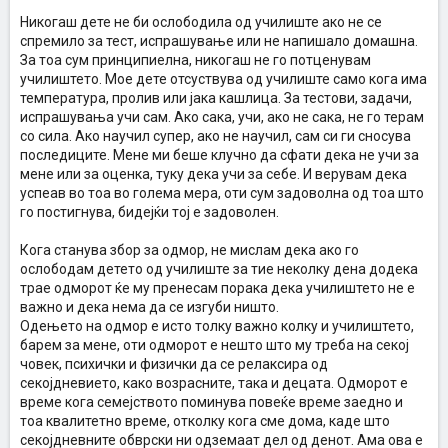
научиле , поради одмор, патување, би испратило порака на
децата дека училиштето и не е толку битно, дека може да се
Никогаш дете не би ослободила од училиште ако не се
прескокнат неколку дена, дека нема да се изгуби ништо, и би
спремило за тест, испрашување или не напишало домашна.
создало некое лабаво чувство за самото училиште.
За тоа сум принципиелна, никогаш не го потценувам
Во поглед на ослободување поради ненапишана домашна или не
училиштето. Мое дете отсуствува од училиште само кога има
научено, наместо родителот да го остави детето да се соочи со
последицата од неговото однесување, пример лоша оценка, тој
температура, пролив или јака кашлица. За тестови, задачи,
му дава лесна алтернатива и индиректно ја поддржува
испрашувања учи сам. Ако сака, учи, ако не сака, не го терам
неодговорноста на детето.
со сила. Ако научил супер, ако не научил, сам си ги сносува
Во поглед на одмор, сметам дека родителите треба да најдат
последиците. Мене ми беше клучно да сфати дека не учи за
термин во претходниот период, тука сметам дека би можело кај
мене или за оценка, туку дека учи за себе. И верувам дека
детето да се јави лабав однос дека училиштето и не е толку
успеав во тоа во голема мера, оти сум задоволна од тоа што
важно и задолжително и дека одморот / патувањата се приоритет.
го постигнува, бидејќи тој е задоволен.
Кога станува збор за одмор, не мислам дека ако го
ослободам детето од училиште за тие неколку дена додека
трае одморот ќе му пренесам порака дека училиштето не е
важно и дека нема да се изгуби ништо.
Одењето на одмор е исто толку важно колку и училиштето,
барем за мене, оти одморот е нешто што му треба на секој
човек, психички и физички да се релаксира од
секојдневието, како возрасните, така и децата. Одморот е
време кога семејството поминува повеќе време заедно и
тоа квалитетно време, отколку кога сме дома, каде што
секојдневните обврски ни одземаат дел од денот. Ама ова е