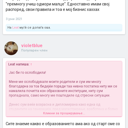
"премногу учиш одмори малце". Едноставно имам свој
распоред, свои правила и тоа е мој бизнис хаххах
3 јуни 2021
На
Leat
му/ѝ се допаѓа ова.
violetblue
Популарен член
Leat напиша:
↑
Јас би го ослободила!
Мене ме ослободувале моите родители и сум им многу
благодарна за тоа бидејќи поради таа нивна постапка ниту ми се
намалила почитта кон образовните институции, ниту сум
пропаднала, само многу ме поштедиле од стресни ситуации.
Денес сум веќе возрасна и дипломирана како една од
студентите на генерација, пред магистрирање, вработена и болно
Кликни за проширување...
одговорна личност.
Пак ќе речам јас би ги ослободувала и кога не им е денот и кога
Сите знаеме какво е образованието ама ако од старт сме со
не се спремни за одговарање под услов за следниот пат да