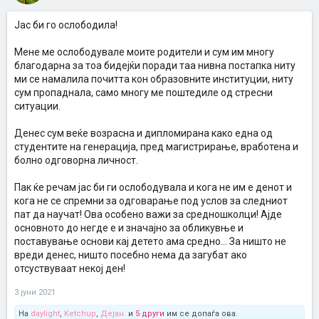
Јас би го ослободила!
Мене ме ослободувале моите родители и сум им многу
благодарна за тоа бидејќи поради таа нивна постапка ниту
ми се намалила почитта кон образовните институции, ниту
сум пропаднала, само многу ме поштедиле од стресни
ситуации.
Денес сум веќе возрасна и дипломирана како една од
студентите на генерација, пред магистрирање, вработена и
болно одговорна личност.
Пак ќе речам јас би ги ослободувала и кога не им е денот и
кога не се спремни за одговарање под услов за следниот
пат да научат! Ова особено важи за средношколци! Ајде
основното до негде е и значајно за обликувње и
поставување основи кај детето ама средно... За ништо не
вреди денес, ништо посебно нема да загубат ако
отсуствуваат некој ден!
3 јуни 2021
На
daylight
,
Ketchup
,
Дејан.
и
5 други
им се допаѓа ова.