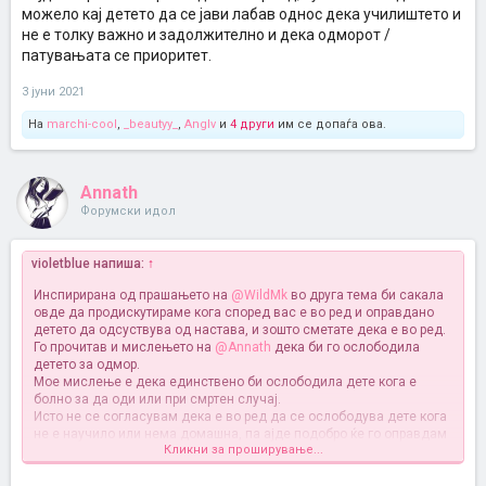
можело кај детето да се јави лабав однос дека училиштето и
не е толку важно и задолжително и дека одморот /
патувањата се приоритет.
3 јуни 2021
На
marchi-cool
,
_beautyy_
,
AngIv
и
4 други
им се допаѓа ова.
Annath
Форумски идол
violetblue напиша:
↑
Инспирирана од прашањето на
@WildMk
во друга тема би сакала
овде да продискутираме кога според вас е во ред и оправдано
детето да одсуствува од настава, и зошто сметате дека е во ред.
Го прочитав и мислењето на
@Annath
дека би го ослободила
детето за одмор.
Мое мислење е дека единствено би ослободила дете кога е
болно за да оди или при смртен случај.
Исто не се согласувам дека е во ред да се ослободува дете кога
не е научило или нема домашна, па ајде подобро ќе го оправдам
Кликни за проширување...
за да не добие слаба оценка.
Според мое мислење со ослободување на децата бидејќи не