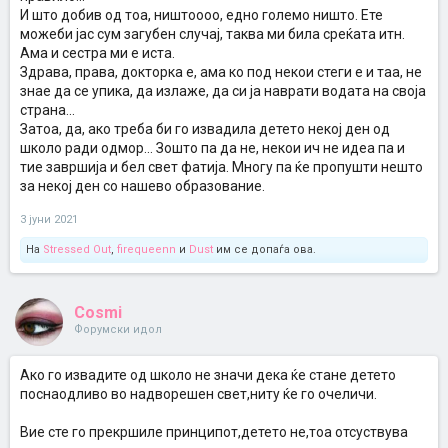
И што добив од тоа, ништоооо, едно големо ништо. Ете
можеби јас сум загубен случај, таква ми била среќата итн.
Ама и сестра ми е иста.
Здрава, права, докторка е, ама ко под некои стеги е и таа, не
знае да се упика, да излаже, да си ја наврати водата на своја
страна...
Затоа, да, ако треба би го извадила детето некој ден од
школо ради одмор... Зошто па да не, некои ич не идеа па и
тие завршија и бел свет фатија. Многу па ќе пропушти нешто
за некој ден со нашево образование.
3 јуни 2021
На
Stressed Out
,
firequeenn
и
Dust
им се допаѓа ова.
Cosmi
Форумски идол
Ако го извадите од школо не значи дека ќе стане детето
поснаодливо во надворешен свет,ниту ќе го очеличи.
Вие сте го прекршиле принципот,детето не,тоа отсуствува