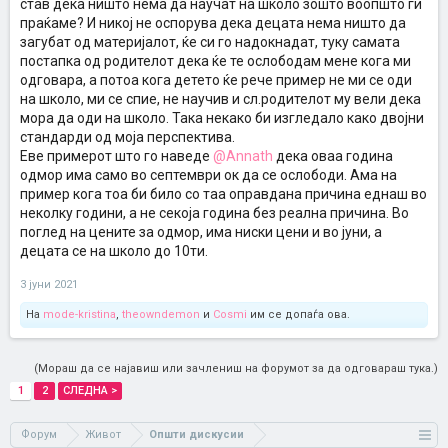
став дека ништо нема да научат на школо зошто воопшто ги
научат! Ова особено важи за средношколци! Ајде основното до
праќаме? И никој не оспорува дека децата нема ништо да
негде е и значајно за обликувње и поставување основи кај
загубат од материјалот, ќе си го надокнадат, туку самата
детето ама средно... За ништо не вреди денес, ништо посебно
постапка од родителот дека ќе те ослободам мене кога ми
нема да загубат ако отсуствуваат некој ден!
одговара, а потоа кога детето ќе рече пример не ми се оди
на школо, ми се спие, не научив и сл.родителот му вели дека
мора да оди на школо. Така некако би изгледало како двојни
стандарди од моја перспектива.
Еве примерот што го наведе
@Annath
дека оваа година
одмор има само во септември ок да се ослободи. Ама на
пример кога тоа би било со таа оправдана причина еднаш во
неколку години, а не секоја година без реална причина. Во
поглед на цените за одмор, има ниски цени и во јуни, а
децата се на школо до 10ти.
3 јуни 2021
На
mode-kristina
,
theowndemon
и
Cosmi
им се допаѓа ова.
(Мораш да се најавиш или зачлениш на форумот за да одговараш тука.)
1
2
СЛЕДНА >
Форум
Живот
Општи дискусии