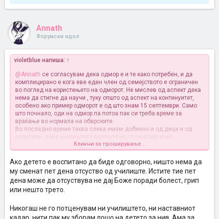
Annath
Форумски идол
violetblue напиша:
↑
@Annath
се согласувам дека одмор е и те како потребен, и да
комплицирано е кога еве еден член од семејството е ограничен
во поглед на користењето на одморот. Не мислев од аспект дека
нема да стигне да научи , туку општо од аспект на континуитет,
особено ако пример одморот е од што знам 15 септември. Само
што почнало, оди на одмор па потоа пак си треба време за
враќање во нормала на обврските.
Во последно време таква слика имам добиено и од деца и од
родители, дека училиштето воопшто не го сметаат како
Кликни за проширување...
институција. Се согласувам дека образованието и системот се
катастрофа ама на пример никогаш тоа не би го искометирала
пред мое дете затоа што сметам дека во неговите очи ќе ја
Ако детето е воспитано да биде одговорно, ништо нема да
намалам тежината што сепак школото треба да ја има.
му сменат пет дена отсуство од училиште. Истите тие пет
дена може да отсуствува не дај Боже поради болест, грип
или нешто трето.
Никогаш не го потценувам ни училиштето, ни наставниот
кадар, нити пак му зборам лошо на детето за нив. Ама за