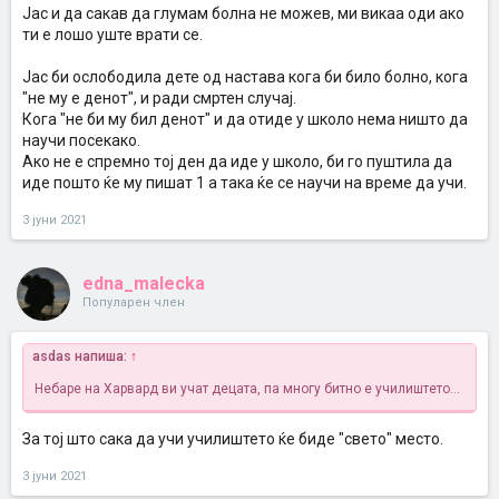
Јас и да сакав да глумам болна не можев, ми викаа оди ако
ти е лошо уште врати се.
Јас би ослободила дете од настава кога би било болно, кога
"не му е денот", и ради смртен случај.
Кога "не би му бил денот" и да отиде у школо нема ништо да
научи посекако.
Ако не е спремно тој ден да иде у школо, би го пуштила да
иде пошто ќе му пишат 1 а така ќе се научи на време да учи.
3 јуни 2021
edna_malecka
Популарен член
asdas напиша:
↑
Небаре на Харвард ви учат децата, па многу битно е училиштето...
За тој што сака да учи училиштето ќе биде "свето" место.
3 јуни 2021