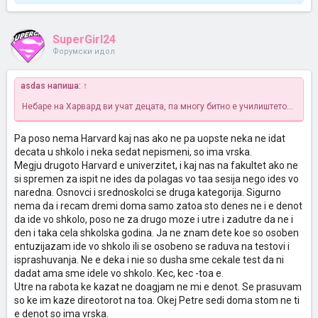
SuperGirl24
Форумски идол
asdas напиша:
↑
Небаре на Харвард ви учат децата, па многу битно е училиштето...
Pa poso nema Harvard kaj nas ako ne pa uopste neka ne idat
decata u shkolo i neka sedat nepismeni, so ima vrska.
Megju drugoto Harvard e univerzitet, i kaj nas na fakultet ako ne
si spremen za ispit ne ides da polagas vo taa sesija nego ides vo
naredna. Osnovci i srednoskolci se druga kategorija. Sigurno
nema da i recam dremi doma samo zatoa sto denes ne i e denot
da ide vo shkolo, poso ne za drugo moze i utre i zadutre da ne i
den i taka cela shkolska godina. Ja ne znam dete koe so osoben
entuzijazam ide vo shkolo ili se osobeno se raduva na testovi i
isprashuvanja. Ne e deka i nie so dusha sme cekale test da ni
dadat ama sme idele vo shkolo. Kec, kec -toa e.
Utre na rabota ke kazat ne doagjam ne mi e denot. Se prasuvam
so ke im kaze direotorot na toa. Okej Petre sedi doma stom ne ti
e denot so ima vrska.