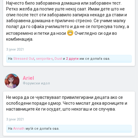
Најчесто било заборавена домашна или заборавен тест.
Ретко желба да поспие уште некој саат. Имам дете што не
спие после тест оти заборавило запирка некаде да стави и
заборавена домашна е прилично стресно. Се учиме малку
полајт да го сфаќа училиштето и да не се потресува толку, а
истовремено и петки да носи
Очигледно си оди во
комбинација.
3 јуни 2021
На
Stressed Out
,
senjorita-v
,
Dust
и
2 други
им се допаѓа ова.
Ariel
Форумски идол
Не мора да се чувствуваат привилегирани децата ако се
ослободени поради одмор. Често мислат дека врсниците и
наставниците ќе ги осудат, што некогаш и се случува.
3 јуни 2021
На
Annath
му/ѝ се допаѓа ова.