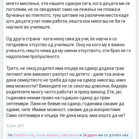
моето мислење, оти нашите одмори сега, кога децата ми се
поголеми, не се сведуваат само на лежење на плажа и
брчкање во плиткото, туку шетаме на различни места каде
што децата учат нови работи, нешта кои никогаш не би ги
научило во училиште.
Од друга страна - кога некој сака да учи, ќе научи и со
петдневно отсуство од училиште. Оној на кого му е важно
учењето, ништо нема да му смени отсуството, оти брзо ќе го
надополни пропуштеното.
Трето, не секој родител има опција за одмор додека трае
летниот или зимскиот распуст на детето - дали тоа значи
дека семејството не треба да оди на одмор никогаш, иако
има можности? Викендите не се секогаш доволни, бидејќи
родителите многу често работат и преку викенд. Ете, јас
годинава немам право на годишен одмор до први
септември. Лани не бевме на одмор, годинава сакаме да
одиме, сите. Имаме можност, сакаме да ја искористиме.
Само септември е опција. Не дека мора, ама зошто да не?
3 јуни 2021
На
DarkStormm
,
mode-kristina
,
bittersweet
и
24 други
им се допаѓа ова.