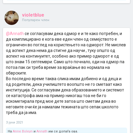
violetblue
Популарен член
@Annath
се согласувам дека одмор е и те како потребен, и
да комплицирано е кога еве еден член од семејството е
ограничен во поглед на користењето на одморот. Не мислев
од аспект дека нема да стигне да научи , туку општо од
аспект на континуитет, особено ако пример одморот е од
што знам 15 септември. Само што почнало, оди на одмор па
потоа пак си треба време за враќање во нормала на
обврските.
Во последно време таква слика имам добиено и од деца и
од родители, дека училиштето воопшто не го сметаат како
институција. Се согласувам дека образованието и системот
се катастрофа ама на пример никогаш тоа не би го
искометирала пред мое дете затоа што сметам дека во
неговите очи ќе ја намалам тежината што сепак школото
треба да ја има.
3 јуни 2021
На
Anne Boleyn
и
Annath
им се допаѓа ова.