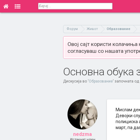
Форум
Живот
Образование
Овој сајт користи колачиња
согласуваш со нашата употр
Основна обука 
Дискусија во '
Образование
' започната од
Мислам дека
Девојки слу
полициска а
март, па да
nedzma
Истакнат член