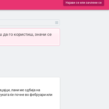
Најави се или зачлени се
 да го користиш, значи се
цајци, лани ме одбија на
буката ќе почне во фебруари или