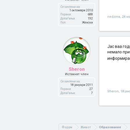
Се зачлени на:
1 октомври 2010
Пораки:
688
nedzma
,
24 н
Допаѓања:
192
Пол:
Женски
Јас ваа го
немало прие
информиран
Sheron
Истакнат член
Се зачлени на:
18 јануари 2011
Пораки:
27
Sheron
,
18 ја
Допаѓања:
7
Форум
Живот
Образование