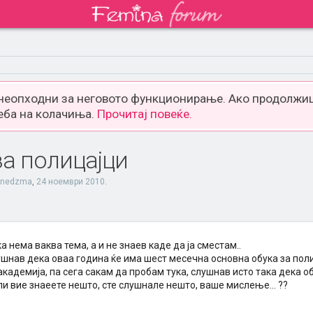
 неопходни за неговото функционирање. Ако продолжиш
еба на колачиња.
Прочитај повеќе.
за полицајци
nedzma
,
24 ноември 2010
.
 нема ваква тема, а и не знаев каде да ја сместам..
шнав дека оваа година ќе има шест месечна основна обука за поли
кадемија, па сега сакам да пробам тука, слушнав исто така дека о
ли вие знаеете нешто, сте слушнале нешто, ваше мислење... ??