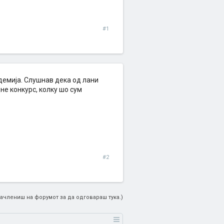
#1
демија. Слушнав дека од лани
дне конкурс, колку шо сум
#2
ачлениш на форумот за да одговараш тука.)