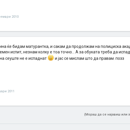
оември 2010
дина ќе бидам матурантка, и сакам да продолжам на полициска ака
мен испит, незнам колку е тоа точно... А за обуката треба да испа
а сеуште не е испаднат
и јас се мислам што да правам. позз
нуари 2011
(Мораш да се најавиш или з