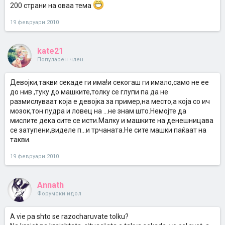
200 страни на оваа тема
19 февруари 2010
kate21
Популарен член
Девојки,такви секаде ги има!и секогаш ги имало,само не ее
до нив ,туку до машките,толку се глупи па да не
размислуваат која е девојка за пример,на место,а која со ич
мозок,тон пудра и ловец на ...не знам што.Немојте да
мислите дека сите се исти.Малку и машките на денешницава
се затупени,виделе п...и трчаната.Не сите машки паќаат на
такви.
19 февруари 2010
Annath
Форумски идол
A vie pa shto se razocharuvate tolku?