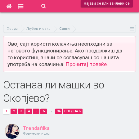
Најави се или зачлени се
Форум
Љубов и секс
Сингл
Овој сајт користи колачиња неопходни за
неговото функционирање. Ако продолжиш да
го користиш, значи се согласуваш со нашата
употреба на колачиња.
Прочитај повеќе.
Останаа ли машки во
Скопјево?
1
2
3
4
5
6
→
94
СЛЕДНА >
Trendafilka
Форумски идол