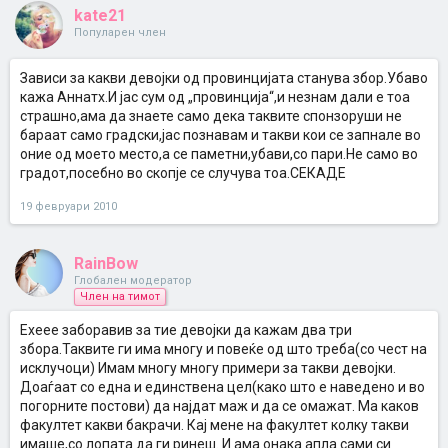
kate21
Популарен член
Зависи за какви девојки од провинцијата станува збор.Убаво
кажа Аннатх.И јас сум од „провинција“,и незнам дали е тоа
страшно,ама да знаете само дека таквите спонзоруши не
бараат само градски,јас познавам и такви кои се запнале во
оние од моето место,а се паметни,убави,со пари.Не само во
градот,посебно во скопје се случува тоа.СЕКАДЕ
19 февруари 2010
RainBow
Глобален модератор
Член на тимот
Ехеее заборавив за тие девојки да кажам два три
збора.Таквите ги има многу и повеќе од што треба(со чест на
исклучоци) Имам многу многу примери за такви девојки.
Доаѓаат со една и единствена цел(како што е наведено и во
погорните постови) да најдат маж и да се омажат. Ма каков
факултет какви бакрачи. Кај мене на факултет колку такви
имаше,со лопата да ги ринеш. И ама онака апла сами си