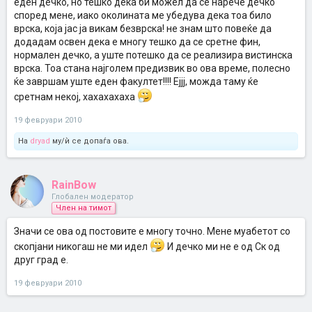
еден дечко, но тешко дека би можел да се нарече дечко
според мене, иако околината ме убедува дека тоа било
врска, која јас ја викам безврска! не знам што повеќе да
додадам освен дека е многу тешко да се сретне фин,
нормален дечко, а уште потешко да се реализира вистинска
врска. Тоа стана најголем предизвик во ова време, полесно
ќе завршам уште еден факултет!!!! Ејјј, можда таму ќе
сретнам некој, хахахахаха
19 февруари 2010
На
dryad
му/ѝ се допаѓа ова.
RainBow
Глобален модератор
Член на тимот
Значи се ова од постовите е многу точно. Мене муабетот со
скопјани никогаш не ми идел
И дечко ми не е од Ск од
друг град е.
19 февруари 2010