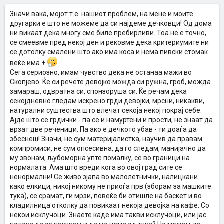
Значи вака, мојот т.е. нашиот проблем, на мене и моите
другарки е што не можеме да си најдеме дечковци! Од дома
ни викаат дека многу сме биле пребирливи. Тоа не е точно,
се смеевме пред некој ден и рековме дека критериумите ни
се дотолку смалени што ако има коса и нема пивски стомак
веќе има +
Сега сериозно, имам чувство дека не останаа мажи во
Скопјево. Ќе си речете девојко можда си ружна, гроб, можда
замараш, одвратна си, спонзоруша си. Ќе речам дека
секојдневно гледам искрено грди девојки, мрсни, никакви,
натурални суштества што влечат секоја некој покрај себе.
Ајде што се грдички - па се и намуртени и прости, не знаат да
врзат две реченици. Па ако е дечкото убав - ти доаѓа да
збеснеш! Значи, не сум материјалистка, научив да правам
компромиси, не сум опсесивна, да го следам, манијачно да
му звонам, љубоморна упте помалку, се во граници на
нормалата. Ама што вреди кога во овој град сите се
ненормални! Се живо зјапа во малолетнички, налицкани
како елкици, никој никому не приоѓа прв (зборам за машките
тука), се срамат, ги мрзи, повеќе би отишле на баскет и во
кладилница отколку да повикаат некоја девојка на кафе. Со
некои исклучоци. Знаете каде има такви исклучоци, или јас