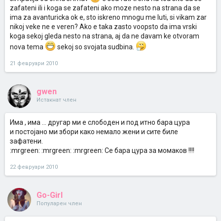
zafateni ili i koga se zafateni ako moze nesto na strana da se
ima za avanturicka ok e, sto iskreno mnogu me luti, si vikam zar
nikoj veke ne e veren? Ako e taka zasto voopsto da ima vrski
koga sekoj gleda nesto na strana, aj da ne davam ke otvoram
nova tema
sekoj so svojata sudbina.
21 февруари 2010
gwen
Истакнат член
Има , има ... другар ми е слободен и под итно бара цура
и постојано ми збори како немало жени и сите биле
зафатени.
:mrgreen: :mrgreen: :mrgreen: Се бара цура за момаков !!!!
22 февруари 2010
Go-Girl
Популарен член