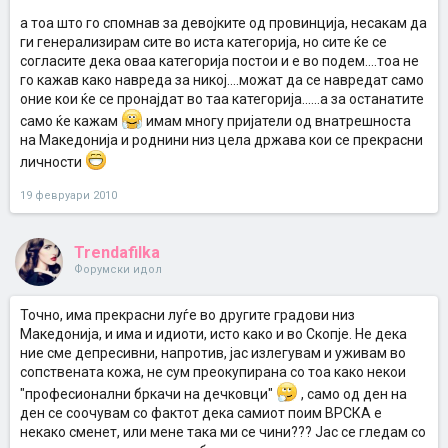
а тоа што го спомнав за девојките од провинција, несакам да
ги генерализирам сите во иста категорија, но сите ќе се
согласите дека оваа категорија постои и е во подем....тоа не
го кажав како навреда за никој....можат да се навредат само
оние кои ќе се пронајдат во таа категорија......а за останатите
само ќе кажам
имам многу пријатели од внатрешноста
на Македонија и роднини низ цела држава кои се прекрасни
личности
19 февруари 2010
Trendafilka
Форумски идол
Точно, има прекрасни луѓе во другите градови низ
Македонија, и има и идиоти, исто како и во Скопје. Не дека
ние сме депресивни, напротив, јас излегувам и уживам во
сопствената кожа, не сум преокупирана со тоа како некои
"професионални бркачи на дечковци"
, само од ден на
ден се соочувам со фактот дека самиот поим ВРСКА е
некако сменет, или мене така ми се чини??? Јас се гледам со