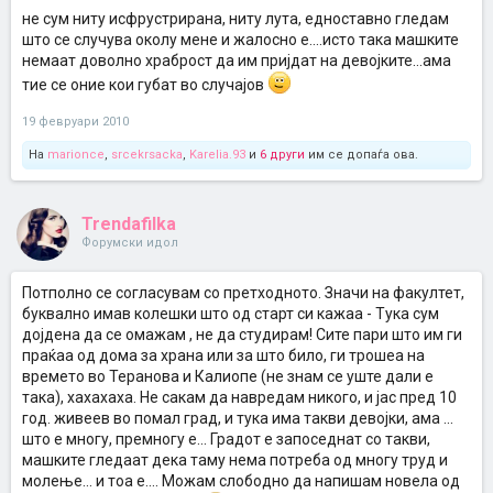
не сум ниту исфрустрирана, ниту лута, едноставно гледам
што се случува околу мене и жалосно е....исто така машките
немаат доволно храброст да им пријдат на девојките...ама
тие се оние кои губат во случајов
19 февруари 2010
На
marionce
,
srcekrsacka
,
Karelia.93
и
6 други
им се допаѓа ова.
Trendafilka
Форумски идол
Потполно се согласувам со претходното. Значи на факултет,
буквално имав колешки што од старт си кажаа - Тука сум
дојдена да се омажам , не да студирам! Сите пари што им ги
праќаа од дома за храна или за што било, ги трошеа на
времето во Теранова и Калиопе (не знам се уште дали е
така), хахахаха. Не сакам да навредам никого, и јас пред 10
год. живеев во помал град, и тука има такви девојки, ама ...
што е многу, премногу е... Градот е запоседнат со такви,
машките гледаат дека таму нема потреба од многу труд и
молење... и тоа е.... Можам слободно да напишам новела од