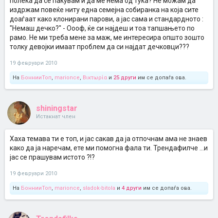
полека да се пакувам и да ме нема од тука? Не можам да
издржам повеќе ниту една семејна собиранка на која сите
доаѓаат како клонирани парови, а јас сама и стандардното :
"Немаш дечко?" - Оооф, ќе си најдеш и тоа тапшањето по
рамо. Не ми треба мене за маж, ме интересира општо зошто
толку девојки имаат проблем да си најдат дечковци???
19 февруари 2010
На
БоннииТоп
,
marionce
,
Βικτωρία
и
25 други
им се допаѓа ова.
shiningstar
Истакнат член
Хаха темава ти е топ, и јас сакав да ја отпочнам ама не знаев
како да ја наречам, ете ми помогна фала ти. Трендафилче ...и
јас се прашувам истото ?!?
19 февруари 2010
На
БоннииТоп
,
marionce
,
sladok-bitola
и
4 други
им се допаѓа ова.