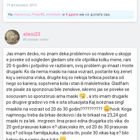
19 февруари 2010
На
marionce
,
Petar80
,
emotiven
и
4 други
им се допаѓа ова.
eleni23
Истакнат член
Jas imam decko, no znam deka problemov so maskive u skopje
e poveke od ocigleden gledam site ste otprilika kolku mene, rani
20-ti godini i potpolno ve razbiram, ovoj problem go imaat i moite
drugarki. Ko da nema maski na nasa vozrast, postarite koj zenet
koj u seriozna vrska, drugite koj so nekoja tetkica postara od
nego so kariera, sopstvena kola i stan ili maloletnicka. Gladfam
ste pisale za sponzorusi bile zenskive, iskreno jas se poveke se
soocuvam so sponzorusi ama maski
, a sto imam drugarki
po drugive gradovi vo mk e ista situacijata.Kaj isceznaa singl
maskite na vozrast od 20 do 30 godini??????????
hock: Koga
najmnogu treba da brkas deckovci i da te brkaat na 23,24 god
maski ni za lek. :mrgreen: Ima pravo edna drugarka sto vika: do
20 god prasuvas kakov e? ubav,visko itn, od 20 do 30 prasuvas
koj e? od koja familija,kuka, rabota itn, posle 30 vikas kaj e? bilo
kakov da e samo da e tuka