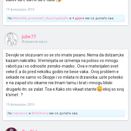
19 февруари 2010
На
Milan444
,
presiosaP
,
Ицолгудбејбе
и
4 други
им се допаѓа ова.
julie77
Форумски идол
Devojki se slozuvam so se sto imate pisano..Nema da dolzam,ke
kazam nakratko..Vreminjata se izmenija na poloso vo mnogu
raboti pa i vo odnosite zensko-masko...Ova e materijalen svet
veke.E a do pred nekolku godini ne bese vaka...Ovoj problem e
sekade ne samo vo Skopje i vo milata ni drzavicka..uste potesko
e na zapad sto vikame nie.Imam tamu i brat i mnogu bliski
drugarki itn..se zalat..Toa e.Kako sto vikaat starite
ekoj so svoj
k'smet. :?
19 февруари 2010
На
marionce
и
WildCherry
им се допаѓа ова.