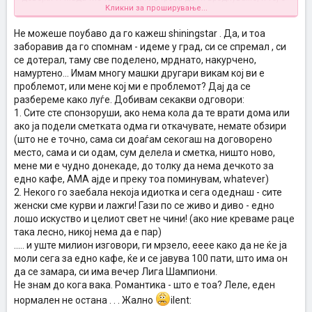
Кликни за проширување...
глуп за мене штом оди со таква.
Не можеше поубаво да го кажеш shiningstar . Да, и тоа
заборавив да го спомнам - идеме у град, си се спремал , си
се дотерал, таму све поделено, мрднато, накурчено,
намуртено... Имам многу машки другари викам кој ви е
проблемот, или мене кој ми е проблемот? Дај да се
разбереме како луѓе. Добивам секакви одговори:
1. Сите сте спонзоруши, ако нема кола да те врати дома или
ако ја подели сметката одма ги откачувате, немате обзири
(што не е точно, сама си доаѓам секогаш на договорено
место, сама и си одам, сум делела и сметка, ништо ново,
мене ми е чудно донекаде, до толку да нема дечкото за
едно кафе, АМА ајде и преку тоа поминувам, whatever)
2. Некого го заебала некоја идиотка и сега одеднаш - сите
женски сме курви и лажги! Гази по се живо и диво - едно
лошо искуство и целиот свет не чини! (ако ние креваме раце
така лесно, никој нема да е пар)
..... и уште милион изговори, ги мрзело, ееее како да не ќе ја
моли сега за едно кафе, ќе и се јавува 100 пати, што има он
да се замара, си има вечер Лига Шампиони.
Не знам до кога вака. Романтика - што е тоа? Леле, еден
нормален не остана . . . Жално
ilent: