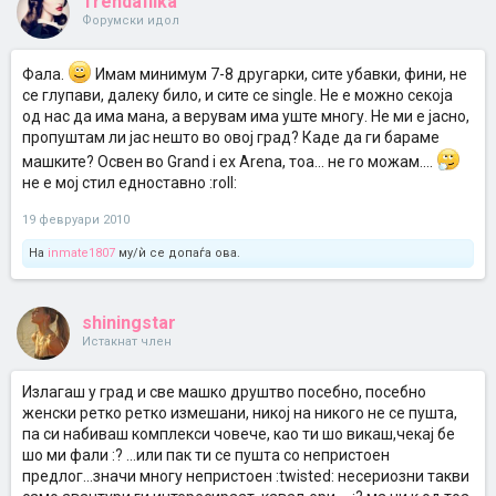
Trendafilka
Форумски идол
Фала.
Имам минимум 7-8 другарки, сите убавки, фини, не
се глупави, далеку било, и сите се single. Не е можно секоја
од нас да има мана, а верувам има уште многу. Не ми е јасно,
пропуштам ли јас нешто во овој град? Каде да ги бараме
машките? Освен во Grand i ex Arena, тоа... не го можам....
не е мој стил едноставно :roll:
19 февруари 2010
На
inmate1807
му/ѝ се допаѓа ова.
shiningstar
Истакнат член
Излагаш у град и све машко друштво посебно, посебно
женски ретко ретко измешани, никој на никого не се пушта,
па си набиваш комплекси човече, као ти шо викаш,чекај бе
шо ми фали :? ...или пак ти се пушта со непристоен
предлог...значи многу непристоен :twisted: несериозни такви