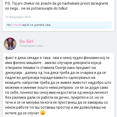
P.S. Toj prv chekor ne znachi da go nachekate prviot da legnete
so nego... ne se potcenuvajte do tolku!
19 февруари 2010
На
Petar80
му/ѝ се допаѓа ова.
Go-Girl
Популарен член
факт е дека секаде е така...ова е некој чуден феномен кој ги
има фатено машките....ама во случајов девојката која ја
отворила темава го ставила Скопје како предмет на
дискусија....далеку од тоа дека треба да се очајува и да се
падне во депресија поради ваквото однесување на
момците, напротив треба да се живее животот најдобро што
можеме и умееме зошто нема реприза...се ќе си дојде само
по себе, понекогаш секој има недостаток од некоја личност
без разлика дали се работи за дечко, пријател и сл. но се
тече и се се менува па кога ќе престанеш да се замараш со
некои работи тогаш оставаш простор и им дозволуваш на
истите да се случат