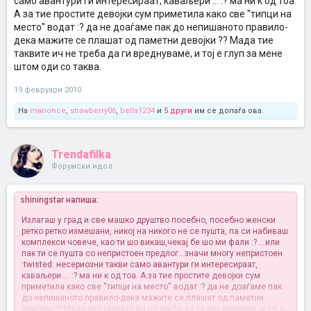
само авантури ги интересираат, каваљери ... :? ма ни к од тоа.
А за тие простите девојки сум приметила како све ''типци на
место'' водат :? да не доаѓаме пак до непишаното правило-
дека мажите се плашат од паметни девојки ?? Мада тие
таквите ич не треба да ги вреднуваме, и тој е глуп за мене
штом оди со таква.
19 февруари 2010
На
marionce
,
strawberry06
,
bella1234
и
5 други
им се допаѓа ова.
Trendafilka
Форумски идол
shiningstar напиша:
Излагаш у град и све машко друштво посебно, посебно женски
ретко ретко измешани, никој на никого не се пушта, па си набиваш
комплекси човече, као ти шо викаш,чекај бе шо ми фали :? ...или
пак ти се пушта со непристоен предлог...значи многу непристоен
:twisted: несериозни такви само авантури ги интересираат,
каваљери ... :? ма ни к од тоа. А за тие простите девојки сум
приметила како све ''типци на место'' водат :? да не доаѓаме пак
до непишаното правило-дека мажите се плашат од паметни
девојки ?? Мада тие таквите ич не треба да ги вреднуваме, и тој е