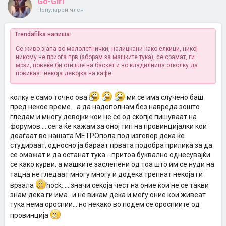
Go-Girl
Популарен член
Trendafilka напиша:
Се живо зјапа во малолетнички, налицкани како елкици, никој
никому не приоѓа прв (зборам за машките тука), се срамат, ги
мрзи, повеќе би отишле на баскет и во кладилница отколку да
повикаат некоја девојка на кафе.
колку е само точно ова
ми се има случено баш
пред некое време....а да надополнам без навреда зошто
гледам и многу девојки кои не се од скопје пишуваат на
форумов.....сега ќе кажам за оној тип на провинцијалки кои
доаѓаат во нашата МЕТРОпола под изговор дека ќе
студираат, односно ја бараат првата подобра прилика за да
се омажат и да останат тука....притоа буквално однесувајќи
се како курви, а машките заслепени од тоа што им се нуди на
тацна не гледаат многу многу и додека трепнат некоја ги
врзала
hock: ....значи секоја чест на оние кои не се такви
знам дека ги има...и не викам дека и меѓу оние кои живеат
тука нема ороспии....но некако во подем се ороспиите од
провинција