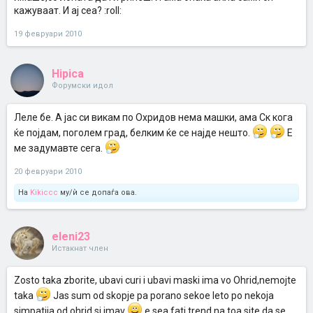
кажуваат. И ај сеа? :roll:
19 февруари 2010
Hipica
Форумски идол
Леле бе. А јас си викам по Охридов нема машки, ама Ск кога
ќе појдам, поголем град, белким ќе се најде нешто.
Е
ме задумавте сега.
20 февруари 2010
На
Kikiccc
му/ѝ се допаѓа ова.
eleni23
Истакнат член
Zosto taka zborite, ubavi curi i ubavi maski ima vo Ohrid,nemojte
taka
Jas sum od skopje pa porano sekoe leto po nekoja
simpatija od ohrid si imav
e sea fati trend na toa site da se