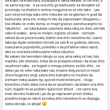
Na krajot na kraishtata, situacijata e takva sekade, vo cel svet, a
ne samo kaj nas... a za ona shto go kazhuvate za devojkite od
provincija, na zhalost e vistina, megjutoa ne se site takvi... i jas
sum od provincija, kako shto miluvate vie od glavniov ni grad da
kazhuvate, ama ete, srekja mi bilo da zapoznaam Skopjanec, i
toa otkako se vrativ doma, vo mojot grad po zavrshuvanjeto na
fakultetot.... vie tuka kukate i plachete deka nikoj ne chini, site bile
vakvi ili onakvi... ama ve molam, trgnete od sebe... nemojte
sebesi da se precenuvate, bidete ona shto navistina ste, i samo
taka kje dojde vistinskiot chovek za vas! A so godinite, iskreno,
stanuvame poprebirlivi, poteshko e da prifatime nekoi raboti,
iako so vozrasta steknuvame nekoe iskustvo...
Ne sakam da navredam nikogo so ova, ama sekoj od nas, bilo
mashko, bilo zhensko, treba da se preispita sebesi i da znae shto
vsushnost saka... pa togash e mnogu polesno za bilo shto... ne
deka i jas ne velev taka kako vas, imashe dolg period vo mojot
zhivot koga bev singl, zatoa shto bukvalno ne mozhev da
sretnam nekoj asalen tip, spored moite kriteriumi... i koga
konechno sfativ deka mora da se opushtam i da bidam ona shto
sum, togash mi se podobri i ljubovniot zhivot... i ne samo toa,
imav dovolno hrabrost i jas da go napravam prviot chekor,
posebno koga se raboti za nekoj shto navistina mi se dopagja...
zatoa devojki, vo akcija!