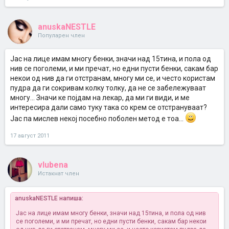
anuskaNESTLE
Популарен член
Jас на лице имам многу бенки, значи над 15тина, и пола од
нив се поголеми, и ми пречат, но едни пусти бенки, сакам бар
некои од нив да ги отстранам, многу ми се, и често користам
пудра да ги сокривам колку толку, да не се забележуваат
многу... Значи ке појдам на лекар, да ми ги види, и ме
интересира дали само туку така со крем се отстрануваат?
Јас па мислев некој посебно поболен метод е тоа...
17 август 2011
vlubena
Истакнат член
anuskaNESTLE напиша:
Jас на лице имам многу бенки, значи над 15тина, и пола од нив
се поголеми, и ми пречат, но едни пусти бенки, сакам бар некои