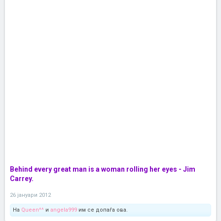
Behind every great man is a woman rolling her eyes - Jim
Carrey.
26 јануари 2012
На
Queen^^
и
angela999
им се допаѓа ова.