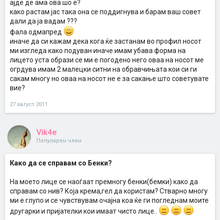
ајде де ама ова шо е?
како растам јас така она се поддигнува и барам ваш совет
дали да ја вадам ???
фала одмапред
иначе да си кажам дека кога ќе застанам во профил носот
ми изгледа како подуван иначе имам убава форма на
лицето уста образи се ми е погодено него оваа на носот ме
огрдува имам 2 малецки ситни на обравчињата кои си ги
сакам многу но оваа на носот не е за сакање што советувате
вие?
27 август 2011
Vik4e
Популарен член
Како да се справам со Бенки?
На моето лице се наоѓаат премногу бенки(бемки) како да
справам со нив? Која крема,гел да користам? Стварно многу
ми е глупо и се чувствувам очајна коа ќе ги погледнам моите
другарки и пријателки кои имаат чисто лице..