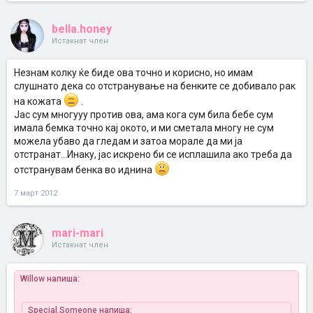
bella.honey
Истакнат член
Незнам колку ќе биде ова точно и корисно, но имам
слушнато дека со отстранување на бенките се добивало рак
на кожата
.
Јас сум многууу против ова, ама кога сум била бебе сум
имала бемка точно кај окото, и ми сметала многу не сум
можела убаво да гледам и затоа морале да ми ја
отстранат...Инаку, јас искрено би се исплашила ако треба да
отстранувам бенка во иднина
7 март 2012
mari-mari
Истакнат член
Willow напиша:
Special.Someone напиша: