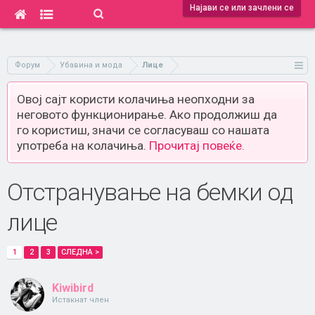
Најави се или зачлени се
Форум
Убавина и мода
Лице
Овој сајт користи колачиња неопходни за
неговото функционирање. Ако продолжиш да
го користиш, значи се согласуваш со нашата
употреба на колачиња.
Прочитај повеќе.
Отстранување на бемки од
лице
1
2
3
СЛЕДНА >
Kiwibird
Истакнат член