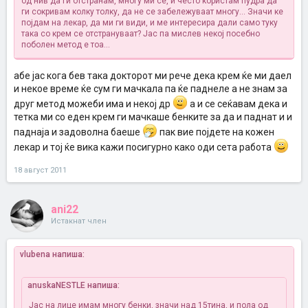
од нив да ги отстранам, многу ми се, и често користам пудра да
ги сокривам колку толку, да не се забележуваат многу... Значи ке
појдам на лекар, да ми ги види, и ме интересира дали само туку
така со крем се отстрануваат? Јас па мислев некој посебно
поболен метод е тоа...
абе јас кога бев така докторот ми рече дека крем ќе ми даел
и некое време ќе сум ги мачкала па ќе паднеле а не знам за
друг метод можеби има и некој др
а и се сеќавам дека и
тетка ми со еден крем ги мачкаше бенките за да и паднат и и
паднаја и задоволна баеше
пак вие појдете на кожен
лекар и тој ќе вика кажи посигурно како оди сета работа
18 август 2011
ani22
Истакнат член
vlubena напиша:
anuskaNESTLE напиша:
Jас на лице имам многу бенки, значи над 15тина, и пола од