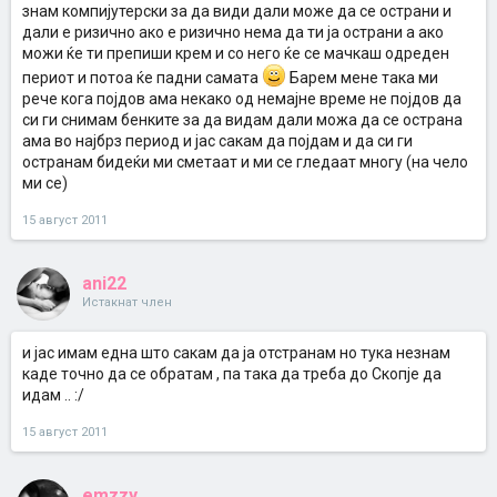
знам компијутерски за да види дали може да се острани и
дали е ризично ако е ризично нема да ти ја острани а ако
можи ќе ти препиши крем и со него ќе се мачкаш одреден
периот и потоа ќе падни самата
Барем мене така ми
рече кога појдов ама некако од немајне време не појдов да
си ги снимам бенките за да видам дали можа да се острана
ама во најбрз период и јас сакам да појдам и да си ги
остранам бидеќи ми сметаат и ми се гледаат многу (на чело
ми се)
15 август 2011
ani22
Истакнат член
и јас имам една што сакам да ја отстранам но тука незнам
каде точно да се обратам , па така да треба до Скопје да
идам .. :/
15 август 2011
emzzy