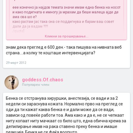
еее конечно ја најдов темата значи имам една бенка на носот
и како подигната е имногу ја мразам да беше малеца ајде де
ама ова шо е?
како растам јас така она се поддигнува и барам ваш совет
дали да ја вадам ???
/quote]
Кликни за проширување...
Јас исто како и ти имав бенка на носот која беше подигната -
испакната, по консултација со доктор одлучив да ја отстранам
знам дека преглед е 600 ден.- така пишува на нивната веб
Кликни за проширување...
како резултат на тоа што се наоѓа на најиспакнатото место на
страна....а колку те кошташе интервенцијата?
лицето со можноста од штетноста на сонцето со тек на време
да стане канцерогена ... Поради тоа што станува за испакната
29 март 2012
бемка станува збор не за обично горење со течен азот туку
веќе е хируршка интервенција бидејки испакнатото е под
бемката и си има длабок корен. Јас ја отстранив во
ординација Анчевски процедурата траеше 10 мин., ништо не
goddess.Of.chaos
осетив, бидејки станува збор за мал рез тоа знаци и мала
Популарен член
лузна што ич не е страшно не се ни познава со малку пудра на
себе , лизна за која сепак има решение даваат контратубекс
мегутоа ме посоветуваа да користам крема која е најдобрата
Бенка се отстранува хируршки, анестезија, се вади и за 2
крема за лузни поефикасна од неа нема се вика ДЕРМАТИКС
недели си зараснува кожата. Нормално прво на преглед се
и во Македонија ја нема у план ми е да си ја порачам од
оди да ти кажат каква бенка е и дали може да се вади,
Белград бидејки имале таму претставништво. Се надевам ти
зависи од повеќе работи тоа. Ама како и да е, не се чепкаат
помогнав поздрав.
ниту копаат ниту мачкаат со било што, една обична крема за
депилирање имав на рака ставено преку бенка и имаше
реакција. Бенка не се фаќа воопшто.