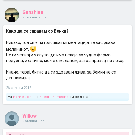
Gunshine
Истакнат член
Како да се справам со Бенки?
Никако, тоа си е патолошка пигментација, те зафркава
меланинот.
Не ги чепкај и у случај да има некоја со чудна форма,
подуена, и слично, може е меланом, затоа правец на лекар.
Иначе, терај, битно да си здрава и жива, за бемки не се
депримирај.
26 јануари 2012
На
Elen4e_sonce
и
Special.Someone
им се допаѓа ова.
Willow
Истакнат член