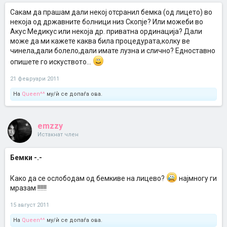
Сакам да прашам дали некој отсранил бемка (од лицето) во
некоја од државните болници низ Скопје? Или можеби во
Акус Медикус или некоја др. приватна ординација? Дали
може да ми кажете каква била процедурата,колку ве
чинела,дали болело,дали имате лузна и слично? Едноставно
опишете го искуството...
21 февруари 2011
На
Queen^^
му/ѝ се допаѓа ова.
emzzy
Истакнат член
Бемки -.-
Како да се ослободам од бемкиве на лицево?
најмногу ги
мразам !!!!!!
15 август 2011
На
Queen^^
му/ѝ се допаѓа ова.