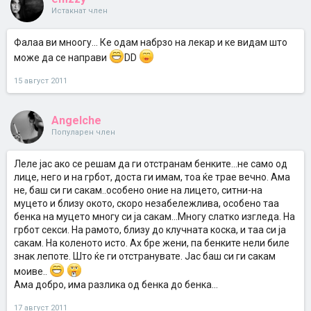
Истакнат член
Фалаа ви мноогу... Ке одам набрзо на лекар и ке видам што
може да се направи
DD
15 август 2011
Angelche
Популарен член
Леле јас ако се решам да ги отстранам бенките...не само од
лице, него и на грбот, доста ги имам, тоа ќе трае вечно. Ама
не, баш си ги сакам..особено оние на лицето, ситни-на
муцето и близу окото, скоро незабележлива, особено таа
бенка на муцето многу си ја сакам...Многу слатко изгледа. На
грбот секси. На рамото, близу до клучната коска, и таа си ја
сакам. На коленото исто. Ах бре жени, па бенките нели биле
знак лепоте. Што ќе ги отстранувате. Јас баш си ги сакам
моиве..
Ама добро, има разлика од бенка до бенка...
17 август 2011