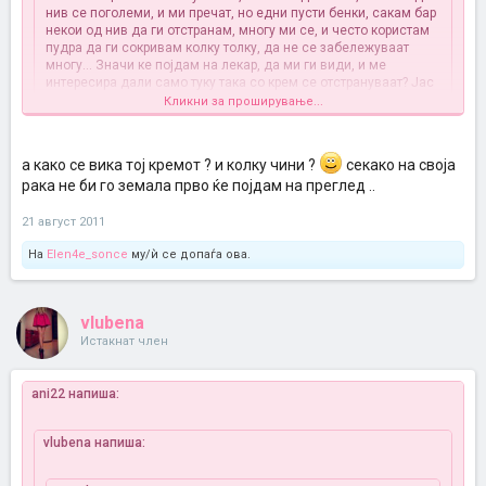
нив се поголеми, и ми пречат, но едни пусти бенки, сакам бар
некои од нив да ги отстранам, многу ми се, и често користам
пудра да ги сокривам колку толку, да не се забележуваат
многу... Значи ке појдам на лекар, да ми ги види, и ме
интересира дали само туку така со крем се отстрануваат? Јас
па мислев некој посебно поболен метод е тоа...
Кликни за проширување...
абе јас кога бев така докторот ми рече дека крем ќе ми даел и
некое време ќе сум ги мачкала па ќе паднеле а не знам за друг
а како се вика тој кремот ? и колку чини ?
секако на своја
метод можеби има и некој др
а и се сеќавам дека и тетка ми со
рака не би го земала прво ќе појдам на преглед ..
еден крем ги мачкаше бенките за да и паднат и и паднаја и
задоволна баеше
пак вие појдете на кожен лекар и тој ќе вика
21 август 2011
кажи посигурно како оди сета работа
На
Elen4e_sonce
му/ѝ се допаѓа ова.
vlubena
Истакнат член
ani22 напиша:
vlubena напиша: