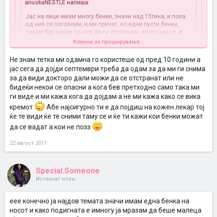
anuskaNESTLE напиша:
Jас на лице имам многу бенки, значи над 15тина, и пола
од нив се поголеми, и ми пречат, но едни пусти бенки,
сакам бар некои од нив да ги отстранам, многу ми се, и
често користам пудра да ги сокривам колку толку, да не
Кликни за проширување...
се забележуваат многу... Значи ке појдам на лекар, да ми
ги види, и ме интересира дали само туку така со крем се
Не знам тетка ми одамна го користеше од пред 10 години а
отстрануваат? Јас па мислев некој посебно поболен
Кликни за проширување...
јас сега да дојди септември треба да одам за да ми ги снима
метод е тоа...
за да види докторо дали можи да се отстранат или не
бидеќи некои се опасни а кога бев претходно само така ми
а како се вика тој кремот ? и колку чини ?
секако на своја рака не
абе јас кога бев така докторот ми рече дека крем ќе ми даел и
би го земала прво ќе појдам на преглед ..
ги виде и ми кажа кога да дојдам а не ми кажа како се вика
некое време ќе сум ги мачкала па ќе паднеле а не знам за
кремот
друг метод можеби има и некој др
Абе најсигурно ти е да појдиш на кожен лекар тој
а и се сеќавам дека и тетка
ми со еден крем ги мачкаше бенките за да и паднат и и
ќе те види ќе те сними таму се и ќе ти кажи кои бенки можат
паднаја и задоволна баеше
пак вие појдете на кожен лекар и
да се вадат а кои не позз
тој ќе вика кажи посигурно како оди сета работа
22 август 2011
Special.Someone
Истакнат член
еее конечно ја најдов темата значи имам една бенка на
носот и како подигната е имногу ја мразам да беше малеца