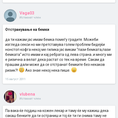
Vaga03
Истакнат член
Отстранување на бемки
да ти кажам јас имам бемка помеѓу градите. Можеби
изгледа секси но ми претставува голем проблем бидејќи
нонстоп кофга некој ме гилика јас викам “пази бемката,пази
бемката“ исто имам и кај ребрата од лева страна..и многу ми
е ризична а велат дека растат со тек на време. Сакам да
прашам дали може да се отстранат бемките без некаков
ризик?!
Ако знае некој нека пише.
15 август 2011
vlubena
Истакнат член
Па вака ќе појдиш на кожен лекар и таму ќе му кажиш дека
сакаш бенките да ги остраниш и тој ќе ти ги снима таму не