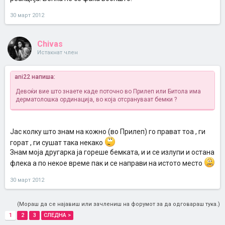
30 март 2012
Chivas
Истакнат член
ani22 напиша:
Девоќи вие што знаете каде поточно во Прилеп или Битола има
дерматолошка ординација, во која отсрануваат бемки ?
Јас колку што знам на кожно (во Прилеп) го прават тоа , ги
горат , ги сушат така некако
Знам моја другарка ја гореше бемката, и и се излупи и остана
флека а по некое време пак и се направи на истото место
30 март 2012
(Мораш да се најавиш или зачлениш на форумот за да одговараш тука.)
1
2
3
СЛЕДНА >