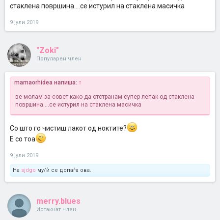
стаклена површина....се истурил на стаклена масичка
9 јули 2019
"Zoki"
Популарен член
mamaorhidea напиша:
↑
ве молам за совет како да отстранам супер лепак од стаклена
површина....се истурил на стаклена масичка
Со што го чистиш лакот од ноктите?
Е со тоа
9 јули 2019
На
sjdgo
му/ѝ се допаѓа ова.
merry.blues
Истакнат член