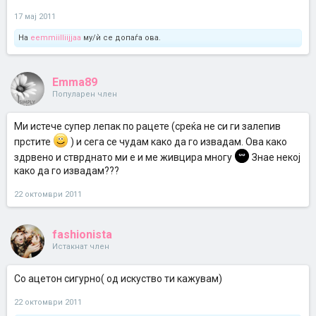
17 мај 2011
На
eemmiilliijjaa
му/ѝ се допаѓа ова.
Emma89
Популарен член
Ми истече супер лепак по рацете (среќа не си ги залепив
прстите
) и сега се чудам како да го извадам. Ова како
здрвено и стврднато ми е и ме живцира многу
Знае некој
како да го извадам???
22 октомври 2011
fashionista
Истакнат член
Со ацетон сигурно( од искуство ти кажувам)
22 октомври 2011