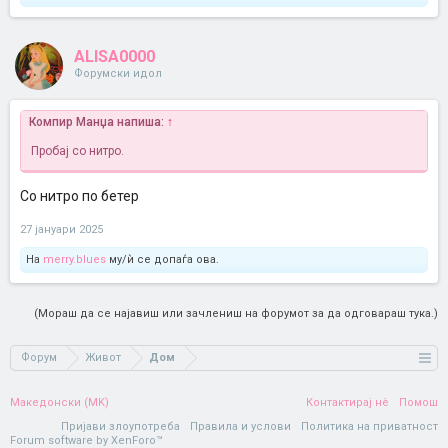
ALISA0000
Форумски идол
Компир Манџа напиша:
↑
Пробај со нитро.
Со нитро по бетер
27 јануари 2025
На
merry.blues
му/ѝ се допаѓа ова.
(Мораш да се најавиш или зачлениш на форумот за да одговараш тука.)
Форум
Живот
Дом
Македонски (MK)
Контактирај нè
Помош
Пријави злоупотреба
Правила и услови
Политика на приватност
Forum software by XenForo™