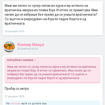
Маж ми лепел со супер лепак во кујна и му истекло на
вратничка, иверка во плава боја. И ептен се приметува. Има
начин да се избрише без премн да се уништи вратничката?
Со ацетон и разредувач на боја ќе падне бојата и од
вратничката.
26 јануари 2025
Компир Манџа
Форумски идол
merry.blues напиша:
↑
Маж ми лепел со супер лепак во кујна и му истекло на вратничка,
иверка во плава боја. И ептен се приметува. Има начин да се
избрише без премн да се уништи вратничката? Со ацетон и
разредувач на боја ќе падне бојата и од вратничката.
Пробај со нитро.
27 јануари 2025
На
eliesaab
му/ѝ се допаѓа ова.