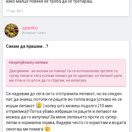
иако малце повеќе ќе треба да се третираш.
17 мај 2011
spanko
Истакнат член
Сакам да прашам...?
sleepingbeauty напиша:
Девојќииии...ве молам за помош! Си ги испозалепив прстите со
супер лепак и сега успеав некако да ги одлепам, но лепакот уште
ми стои и со што и да го стругам, не излегува
Се надевам до сега си го отстранила лепакот, но за следен
пат да знаеш, потопи ги рацете во топла вода (откако ќе се
исуши лепакот
) колку што можеш подолго (10 мин
отприлика)! Потоа убаво избриши ги рацете и лепакот ќе
можеш да го излупиш! За мене лепењето прсти со супер-
лепак е нормална појава, бидејќи често го користам и водата
секогаш ми помага