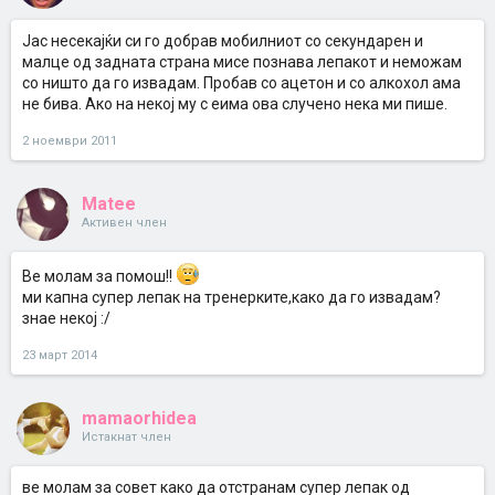
Јас несекајќи си го добрав мобилниот со секундарен и
малце од задната страна мисе познава лепакот и неможам
со ништо да го извадам. Пробав со ацетон и со алкохол ама
не бива. Ако на некој му с еима ова случено нека ми пише.
2 ноември 2011
Matee
Активен член
Ве молам за помош!!
ми капна супер лепак на тренерките,како да го извадам?
знае некој :/
23 март 2014
mamaorhidea
Истакнат член
ве молам за совет како да отстранам супер лепак од