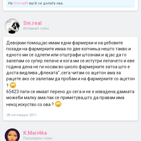
На
Emma89
му/ѝ се допаѓа ова.
Sm.real
Истакнат член
Девојкии помош,јас имам едни фармерки и на џебовите
позади на фармерките имаа по две копчиња нешто такво и
едното ми се одлепи или отштрафи штознам и ај јас да го
залепам со супер лепаче и кога ми се истутри лепачето и еве
година дена не ги носам во школо фармерките затоа што е
доста видлива „флеката“ ,сега читам со ацетон ама за
рацете ако се залепам да пробам и на фармерките со ацетон
?
65423 пати се имаат перено до сега и не е извадена дамката
можеби малку ама пак се приметува,што да правам има
некој искуство со ова ?
28 октомври 2011
K.Mari4ka
Популарен член