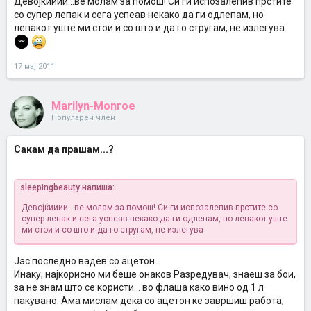
Девојќииии...ве молам за помош! Си ги испозалепив прстите
со супер лепак и сега успеав некако да ги одлепам, но
лепакот уште ми стои и со што и да го стругам, не излегува
17 мај 2011
Marilyn-Monroe
Популарен член
Сакам да прашам...?
sleepingbeauty напиша:
Девојќииии...ве молам за помош! Си ги испозалепив прстите со
супер лепак и сега успеав некако да ги одлепам, но лепакот уште
ми стои и со што и да го стругам, не излегува
Јас последно вадев со ацетон.
Инаку, најкорисно ми беше онаков Разредувач, знаеш за бои,
за не знам што се користи... во флаша како вино од 1 л
пакувано. Ама мислам дека со ацетон ке завршиш работа,