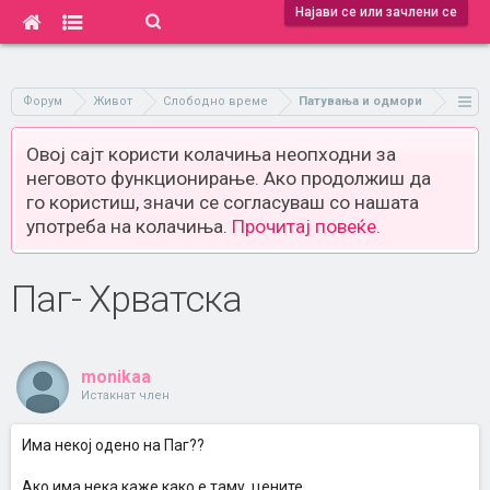
Најави се или зачлени се
Форум
Живот
Слободно време
Патувања и одмори
Овој сајт користи колачиња неопходни за
неговото функционирање. Ако продолжиш да
го користиш, значи се согласуваш со нашата
употреба на колачиња.
Прочитај повеќе.
Паг- Хрватска
monikaa
Истакнат член
Има некој одено на Паг??
Ако има нека каже како е таму, цените ......