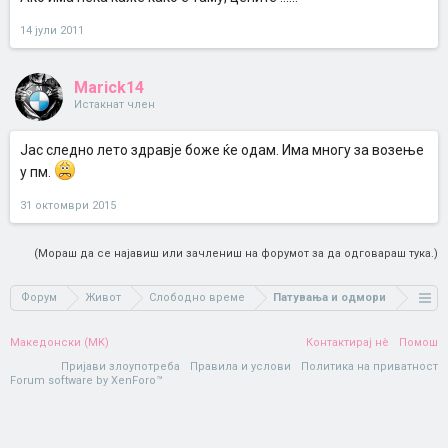
14 јули 2011
Marick14
Истакнат член
Јас следно лето здравје боже ќе одам. Има многу за возење
у пм.
31 октомври 2015
(Мораш да се најавиш или зачлениш на форумот за да одговараш тука.)
Форум
Живот
Слободно време
Патувања и одмори
Македонски (MK)
Контактирај нè
Помош
Пријави злоупотреба
Правила и услови
Политика на приватност
Forum software by XenForo™