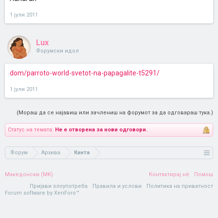
1 јули 2011
Lux
Форумски идол
dom/parroto-world-svetot-na-papagalite-t5291/
1 јули 2011
(Мораш да се најавиш или зачлениш на форумот за да одговараш тука.)
Статус на темата:
Не е отворена за нови одговори.
Форум
Архива
Канта
Македонски (MK)
Контактирај нè
Помош
Пријави злоупотреба
Правила и услови
Политика на приватност
Forum software by XenForo™