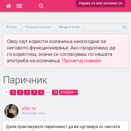
Најави се или зачлени се
Форум
Убавина и мода
Мода и стил
Овој сајт користи колачиња неопходни за
неговото функционирање. Ако продолжиш да
го користиш, значи се согласуваш со нашата
употреба на колачиња.
Прочитај повеќе.
Паричник
1
2
3
4
5
6
→
12
СЛЕДНА >
aNy-to
Истакнат член
Дали практикувате паричникот да ви одговара со чантата