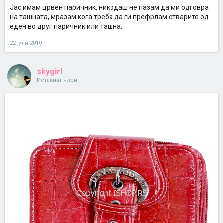
Јас имам црвен паричник, никодаш не пазам да ми одговра
на ташната, мразам кога треба да ги префрлам стварите од
еден во друг паричник или ташна.
22 јули 2010
skygirl
Истакнат член