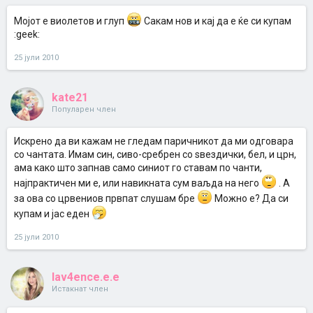
Мојот е виолетов и глуп
Сакам нов и кај да е ќе си купам
:geek:
25 јули 2010
kate21
Популарен член
Искрено да ви кажам не гледам паричникот да ми одговара
со чантата. Имам син, сиво-сребрен со ѕвездички, бел, и црн,
ама како што запнав само синиот го ставам по чанти,
најпрактичен ми е, или навикната сум ваљда на него
. А
за ова со црвениов првпат слушам бре
Можно е? Да си
купам и јас еден
25 јули 2010
lav4ence.e.e
Истакнат член