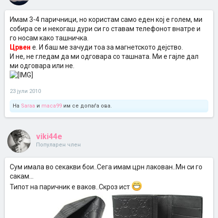
Имам 3-4 паричници, но користам само еден кој е голем, ми
собира се и некогаш дури си го ставам телефонот внатре и
го носам како ташничка.
Црвен
е. И баш ме зачуди тоа за магнетското дејство.
И не, не гледам да ми одговара со ташната. Ми е гајле дал
ми одговара или не.
23 јули 2010
На
Saraa
и
maca99
им се допаѓа ова.
viki44e
Популарен член
Сум имала во секакви бои..Сега имам црн лакован..Мн си го
сакам...
Типот на паричник е ваков..Скроз ист