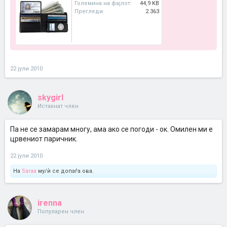
Големина на фајлот:
44,9 KB
Прегледи:
2.363
22 јули 2010
skygirl
Истакнат член
Па не се замарам многу, ама ако се погоди - ок. Омилен ми е
црвениот паричник.
22 јули 2010
На
Saraa
му/ѝ се допаѓа ова.
irenna
Популарен член