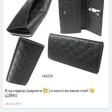
А од надвор (шарката
) е нешто во ваков стил!
24 јули 2010