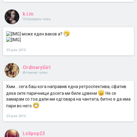
k.i.m
Популарен член
може еден ваков а?
23 јули 2010
OrdinaryGirl
Истакнат член
Хмм... сега баш кога направив една ретроспектива, сфатив
дека сите паричници досега ми биле црвени
Не се
замарам со тоа дали ми одговара на чантата, битно е да има
пари во него
23 јули 2010
Lolipop23