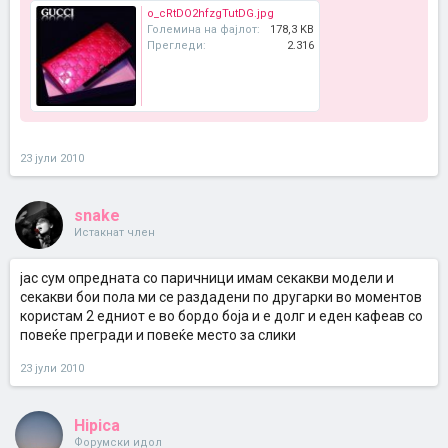
o_cRtDO2hfzgTutDG.jpg
Големина на фајлот:
178,3 KB
Прегледи:
2.316
23 јули 2010
snake
Истакнат член
јас сум опредната со паричници имам секакви модели и
секакви бои пола ми се раздадени по другарки во моментов
користам 2 едниот е во бордо боја и е долг и еден кафеав со
повеќе прегради и повеќе место за слики
23 јули 2010
Hipica
Форумски идол