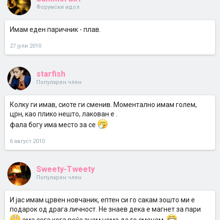
Форумски идол
Имам еден паричник - плав.
27 јули 2010
starfish
Популарен член
Колку ги имав, сиоте ги сменив. Моментално имам голем,
црн, као плико нешто, лакован е .
фала богу има место за се
6 август 2010
Sweety-Tweety
Популарен член
И јас имам црвен новчаник, ептен си го сакам зошто ми е
подарок од драга личност. Не знаев дека е магнет за пари