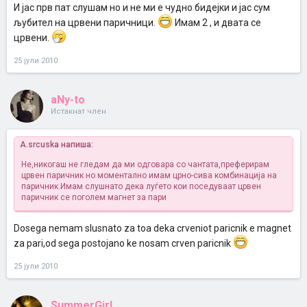
И јас прв пат слушам но и не ми е чудно бидејки и јас сум
љубител на црвени паричници.
Имам 2 , и двата се
црвени.
25 јули 2010
aNy-to
Истакнат член
A.srcuska напиша:
Не,никогаш не гледам да ми одговара со чантата,преферирам
црвен паричник но моментално имам црно-сива комбинација на
паричник.Имам слушнато дека луѓето кои поседуваат црвен
паричник се поголем магнет за пари
Dosega nemam slusnato za toa deka crveniot paricnik e magnet
za pari,od sega postojano ke nosam crven paricnik
25 јули 2010
SummerGirl