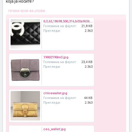
која ја носите?
ПРИКАЧЕНИ ФАЈЛОВИ:
0,0,65,18698,500,316,b00a9656.jpg
Големина на фајлот:
21,8 KB
Прегледи:
2.363
19002190m0.jpg
Големина на фајлот:
23,4 KB
Прегледи:
2.363
chloewallet.jpg
Големина на фајлот:
44 KB
Прегледи:
2.363
ceo_wallet.jpg