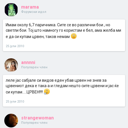
marama
Форумски идол
Имам околу 6,7 паричника. Сите се во различни бои , но
светли бои. Тој што намногу го користам е бел, ама желба ми
е да си купам црвен, таков немам
25 јули 2010
annnni
Популарен член
леле јас сабјале си видов еден убав црвен не знев за
црвениот дека е така а и гледам нешто сите црвени и јас ќе
си купам.....ЦРВЕН!!!!
25 јули 2010
strangewoman
Популарен член