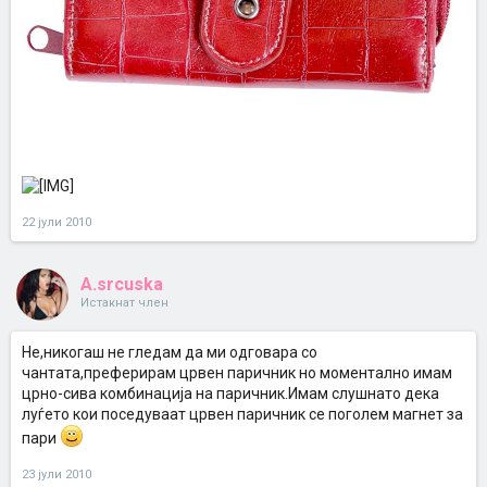
22 јули 2010
A.srcuska
Истакнат член
Не,никогаш не гледам да ми одговара со
чантата,преферирам црвен паричник но моментално имам
црно-сива комбинација на паричник.Имам слушнато дека
луѓето кои поседуваат црвен паричник се поголем магнет за
пари
23 јули 2010