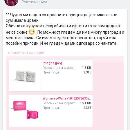
Форумски идол
^^ Чудно ми падна со црвените парицници, јас никогаш не
сум имала црвен.
Обично си купувам некој обичен и ефтин и го носам додека
не се скине
. По можност гледам да има многу прегради и
место за слика. Си имам и еден црн елегантен, тој ми е за
посебни пригоди. И не гледам да ми одговара со чантата.
ПРИКАЧЕНИ ФАЈЛОВИ:
images.jpeg
Големина на фајлот:
1,6 KB
Прегледи:
2.316
Women's-Wallet-18482572633.jpg
Големина на фајлот:
15,1 KB
Прегледи:
2.316