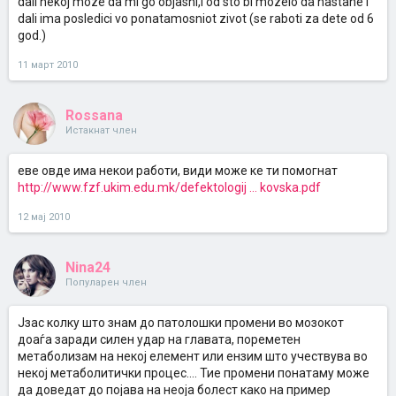
dali nekoj moze da mi go objasni,i od sto bi mozelo da nastane i
dali ima posledici vo ponatamosniot zivot (se raboti za dete od 6
god.)
11 март 2010
Rossana
Истакнат член
еве овде има некои работи, види може ке ти помогнат
http://www.fzf.ukim.edu.mk/defektologij ... kovska.pdf
12 мај 2010
Nina24
Популарен член
Јзас колку што знам до патолошки промени во мозокот
доаѓа заради силен удар на главата, пореметен
метаболизам на некој елемент или ензим што учествува во
некој метаболитички процес.... Тие промени понатаму може
да доведат до појава на неоја болест како на пример