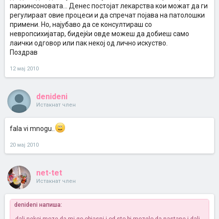
паркинсоновата... Денес постојат лекарства кои можат да ги
регулираат овие процеси и да спречат појава на патолошки
примени. Но, најубаво да се консултираш со
невропсихијатар, бидејќи овде можеш да добиеш само
лаички одговор или пак некој од лично искуство.
Поздрав
12 мај 2010
denideni
Истакнат член
fala vi mnogu..
20 мај 2010
net-tet
Истакнат член
denideni напиша: