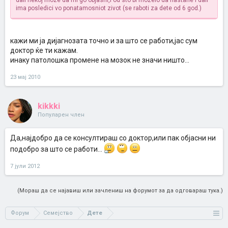
dali nekoj moze da mi go objasni,i od sto bi mozelo da nastane i dali
ima posledici vo ponatamosniot zivot (se raboti za dete od 6 god.)
кажи ми ја дијагнозата точно и за што се работи,јас сум
доктор ќе ти кажам.
инаку патолошка промене на мозок не значи ништо...
23 мај 2010
kikkki
Популарен член
Да,најдобро да се консултираш со доктор,или пак објасни ни
подобро за што се работи...
7 јули 2012
(Мораш да се најавиш или зачлениш на форумот за да одговараш тука.)
Форум
Семејство
Дете