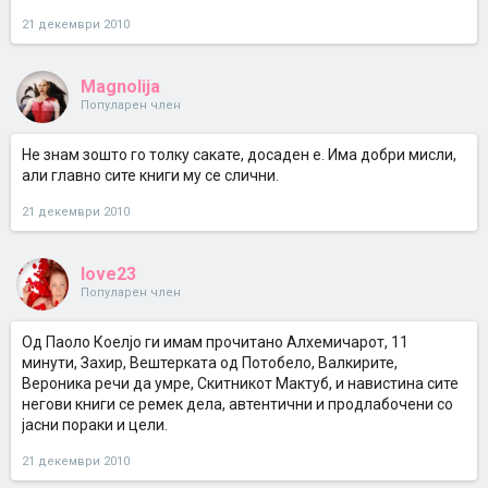
21 декември 2010
Magnolija
Популарен член
Не знам зошто го толку сакате, досаден е. Има добри мисли,
али главно сите книги му се слични.
21 декември 2010
love23
Популарен член
Од Паоло Коелјо ги имам прочитано Алхемичарот, 11
минути, Захир, Вештерката од Потобело, Валкирите,
Вероника речи да умре, Скитникот Мактуб, и навистина сите
негови книги се ремек дела, автентични и продлабочени со
јасни пораки и цели.
21 декември 2010