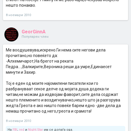
нешто понакво.
8 ноември 2010
GeorGinnA
Популарен член
Ме воодушевува,искрено.Ги нема сите негови дела
прочитано,но повеќето да:
-Алхемичарот,На брегот на реката
Педра....,Валкирите,Вероника реши да умре,Единаесет
минути и Захир.
Тој е еден од моите најомилени писатели кои го
разбрануваат секое делче од мојата душа додека ги
читам,не можам да издвојам фаворит,сите дела содржат
нешто племенито и воздигнувачко,нешто што ја разгорува
жедта.Греота е ако ништо повеќе барем едно -две дела да
немаш прочитано од него,греота и срамота!
8 ноември 2010
На
FBI
,
red
и
Night.Star
им се допаѓа ова.