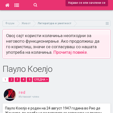
Најави се или зачлени се
Форум
Живот
Литература и уметност
Овој сајт користи колачиња неопходни за
неговото функционирање. Ако продолжиш да
го користиш, значи се согласуваш со нашата
употреба на колачиња.
Прочитај повеќе.
Пауло Коелјо
1
2
3
4
5
СЛЕДНА >
red
Истакнат член
Пауло Коелјо е роден на 24 август 1947 година во Рио де