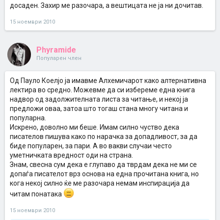
досаден. Захир ме разочара, а вештицата не ја ни дочитав.
15 ноември 2010
Phyramide
Популарен член
Од Пауло Коелјо ја имавме Алхемичарот како алтернативна
лектира во средно. Можевме да си избереме една книга
надвор од задолжителната листа за читање, и некој ја
предложи оваа, затоа што тогаш стана многу читана и
популарна.
Искрено, доволно ми беше. Имам силно чуство дека
писателов пишува како по нарачка за допадливост, за да
биде популарен, за пари. А во вакви случаи често
уметничката вредност оди на страна.
Знам, свесна сум дека е глупаво да тврдам дека не ми се
допаѓа писателот врз основа на една прочитана книга, но
кога некој силно ќе ме разочара немам инспирација да
читам понатака
15 ноември 2010