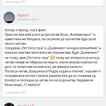
2 февруари 2011
Hipica
Форумски идол
Коелјо е бренд, тоа е факт.
Прва негова книга што ја прочитав беше „Алхемичарот“ и
навистина ме бендиса, па си реков да прочитам ајде уште
нешто негово.
Следуваа „Петтата гора“ и „Дневникот на еден волшебник“ и
искрено книгиве ментално ме пореметија. Ајде „Дневникот“
не толку, ама „Петтата гора“
толку ме оптерети (а кога ја
читав немав ни обврски ни ништо, значи можев комплетно
да и‘ се посветам на книгата), ме измори начисто.
После ја читав „Крај реката Педра седев и плачев“, која ми го
поправи впечатокот (иначе решена бев да се откажам од
Коелјо) и последно ја читав (но не ја дочитав, бидејќи не
беше моја) „11 минути“.
2 февруари 2011