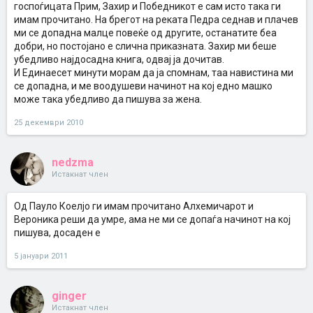
госпоѓицата Прим, Захир и Победникот е сам исто така ги
имам прочитано. На брегот на реката Педра седнав и плачев
ми се допадна малце повеќе од другите, останатите беа
добри, но постојано е слична приказната. Захир ми беше
убедливо најдосадна книга, одвај ја дочитав.
И Единаесет минути морам да ја спомнам, таа навистина ми
се допадна, и ме воодушеви начинот на кој едно машко
може така убедливо да пишува за жена.
25 декември 2010
nedzma
Истакнат член
Од Пауло Коелјо ги имам прочитано Алхемичарот и
Вероника реши да умре, ама не ми се допаѓа начинот на кој
пишува, досаден е
5 јануари 2011
ginger
Истакнат член