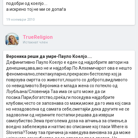
подобри од коелјо....
а искрено тој не ми се допаѓа
19 ноември 2010
TrueReligion
Истакнат член
Вероника реши да умре-Пауло Коелјо....
Дефинитивно Пауло Коелјо е еден од најдобрите автори на
денешницава,ако не и најдобар.По Алхемичарот ова е нешто
феноменално,спектакуларно,прекрасен бестселер кој ја
поврзува смртта со животот,лошото со доброто,видливото
со невидливото.Вероника е млада жена со потекло од
Љубљана/Словенија Таа има се што може да си
посака.Пари,богатство,среќа,ги поседува најдобрите
клубови,често се запознава со мажи,може да го има кој сака
но незадоволна од самата себе,сметајќи дека другите не се
задоволни од нејзините постапки решава да изврши
самоубиство.Зема преголема доза на апчиња за спиење,а
воедно забележува и натпис во списание кој гласи Where is
Slovenia?Токму таа причина ја наведува виновна за да може