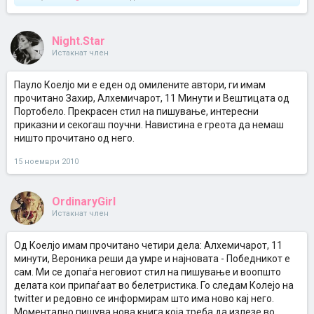
Night.Star
Истакнат член
Пауло Коелјо ми е еден од омилените автори, ги имам
прочитано Захир, Алхемичарот, 11 Минути и Вештицата од
Портобело. Прекрасен стил на пишување, интересни
приказни и секогаш поучни. Навистина е греота да немаш
ништо прочитано од него.
15 ноември 2010
OrdinaryGirl
Истакнат член
Од Коелјо имам прочитано четири дела: Алхемичарот, 11
минути, Вероника реши да умре и најновата - Победникот е
сам. Ми се допаѓа неговиот стил на пишување и воопшто
делата кои припаѓаат во белетристика. Го следам Колејо на
twitter и редовно се информирам што има ново кај него.
Моментално пишува нова книга која треба да излезе во