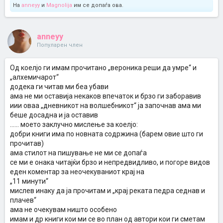
На
anneyy
и
Magnolija
им се допаѓа ова.
anneyy
Популарен член
Од коелјо ги имам прочитано „вероника реши да умре“ и
„алхемичарот“
додека ги читав ми беа убави
ама не ми oставија некаков впечаток и брзо ги заборавив
иии оваа „дневникот на волшебникот“ ја започнав ама ми
беше досадна и ја оставив
...... моето заклучно мислење за коелјо:
добри книги има по новната содржина (барем овие што ги
прочитав)
ама стилот на пишување не ми се допаѓа
се ми е онака читајќи брзо и непредвидливо, и погоре видов
еден коментар за неочекуваниот крај на
„11 минути“
мислев инаку да ја прочитам и „крај реката педра седнав и
плачев“
ама не очекувам ништо особено
имам и др книги кои ми се во план од автори кои ги сметам