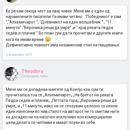
Ќе речам секоја чест за овај човек .Мене ми е еден од
најомилените писатели .Ги имам читано . “Победникот е сам
“,“Алхемичарот “, “Дневникот на еден волшебник “ , “11
минути“ ,“Вероника реши да умре“ ,и “ крај реката педра
седев и плачев “ Во план сум да ги прочитам и другите книги
кога ќе имам време
Дефинитивно човекот има незаменлив стил на пишување.
2 февруари 2011
Theodora
Популарен член
Мене ми се допаднаа книгите од Коелјо кои сум ги
прочитала,а тоа се „Алхемичарот„ „На брегот на реката
Педра седев и плачев„ „Петтата гора„ „Вероника реши да
умре„ и „11 минути„ иако не се слозувам целосно со некои
идеи изнесени во нив,стилот на авторот не го сметам нити
за досаден ни па насочен исклучиво кон комерцијални
цели,делата се читливи и имаат поуки во себе.