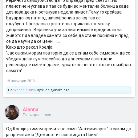
нејзиното самоубиство да го оправда пред светот...Но
планот не и успева и таа се буди во ментална болница каде
дознава дека и останува недела-живот.Таму го среќава
Едуардо кој пати од шизофрeнија во кој таа се
вљубува..Прекрасна,трогателна приказна помалку
депресивна...Вероника учи за вистинските вредности на
животот,да владее самата со себe,да стане посилна и пред
се да научи да се цени........
Како што рекол Коелјо:
‘Јас сакам,морам повторно да се ценам себе си,морам да се
убедам дека сум способна да донесувам сопствени
решенија,не смеете да ме туркате во нешто што не го избрав
самата‘
19 ноември 2010
На
Whitecloud95
му/ѝ се допаѓа ова.
Alanna
Популарен член
Од Коелјо ја имам прочитано само "Алхемичарот" а сакам да
ја прочитам и "Демонот и госпоѓицата Прим"