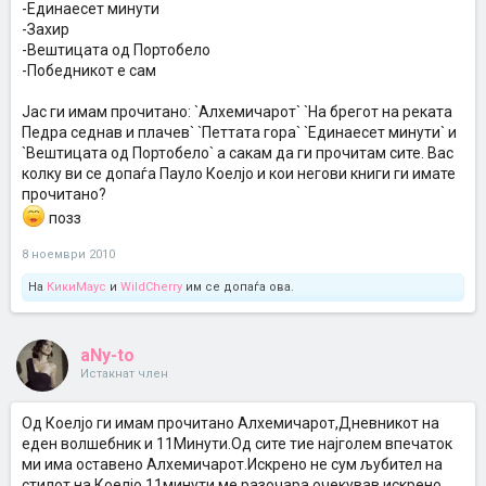
-Единаесет минути
-Захир
-Вештицата од Портобело
-Победникот е сам
Јас ги имам прочитано: `Алхемичарот` `На брегот на реката
Педра седнав и плачев` `Петтата гора` `Единаесет минути` и
`Вештицата од Портобело` а сакам да ги прочитам сите. Вас
колку ви се допаѓа Пауло Коелјо и кои негови книги ги имате
прочитано?
позз
8 ноември 2010
На
КикиМаус
и
WildCherry
им се допаѓа ова.
aNy-to
Истакнат член
Од Коелјо ги имам прочитано Алхемичарот,Дневникот на
еден волшебник и 11Минути.Од сите тие најголем впечаток
ми има оставено Алхемичарот.Искрено не сум љубител на
стилот на Коелјо.11минути ме разочара,очекував искрено