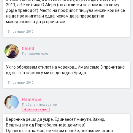
2011, а ќе се вика O Aleph (на англиски не знам како ќе му
дојде преводот). Често на профилот пишува мисли кои ќе се
најдат во книгата и едвај чекам да ја преведат на
македонски за да ја прочитам.
15 ноември 2010
blond
Популарен член
Ух го обожавам стилот на човеков... Имам само 3 прочитано
од него, а најмногу ми се допадна Брида.
15 ноември 2010
RainBow
Глобален модератор
Член на тимот
Вероника реши да умре, Единаесет минути, Захир,
Вештицата од Портобело(не ја дочитав)
Од него се откажав, не читам повеќе, некако ми стана