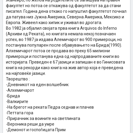
Жанеиро, по желба на родителите се запишува на правен
факултет но потоа се откажува од факултетот за да стани
писател. Година дена откако го напуштил факултетот почнал
да патува низ Јужна Америка, Северна Америка, Мексико и
Европа. Живеел како хипик и уживал во дрогата.
Во 1982 ја објалил својата прва книга Arquivos do Inferno
(Архиви од Реката), но книгата немала некој позначаен
успех, во 1987 ја издава Алемичарот во 900 примероци, но
постанува популарен после објавувањето на Брида(1990).
Алхемичарот потоа се продава во преку 65 милиони
примероци и постанува една од најпродаваните книги во
историјата. Преведен е 67 јазици и запишан е во Гинисовата
книга на рекорди како книга на жив автор која е преведена
на најповеќе јазици.
Творештво :
-Дневникот на еден волшебник
-Алхемичарот
-Брида
-Валкирите
-На брегот на реката Педра седнав и плачев
-Петтата гора
-Прирачник за воините на светлината
-Вероника реши да умре
-Демонот и госпоѓицата Прим