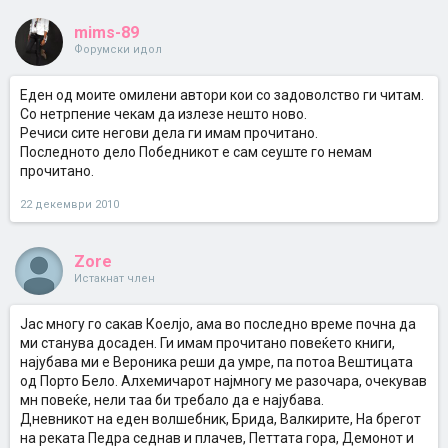
mims-89
Форумски идол
Еден од моите омилени автори кои со задоволство ги читам.
Со нетрпение чекам да излезе нешто ново.
Речиси сите негови дела ги имам прочитано.
Последното дело Победникот е сам сеуште го немам
прочитано.
22 декември 2010
Zore
Истакнат член
Јас многу го сакав Коелјо, ама во последно време почна да
ми станува досаден. Ги имам прочитано повеќето книги,
најубава ми е Вероника реши да умре, па потоа Вештицата
од Порто Бело. Алхемичарот најмногу ме разочара, очекував
мн повеќе, нели таа би требало да е најубава.
Дневникот на еден волшебник, Брида, Валкирите, На брегот
на реката Педра седнав и плачев, Петтата гора, Демонот и