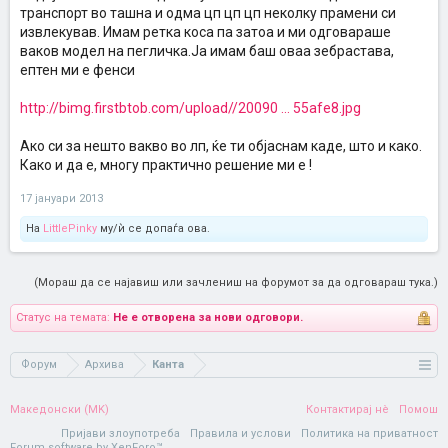
транспорт во ташна и одма цп цп цп неколку прамени си
извлекував. Имам ретка коса па затоа и ми одговараше
ваков модел на пегличка.Ја имам баш оваа зебрастава,
ептен ми е фенси
http://bimg.firstbtob.com/upload//20090 ... 55afe8.jpg
Ако си за нешто вакво во лп, ќе ти објаснам каде, што и како.
Како и да е, многу практично решение ми е !
17 јануари 2013
На
LittlePinky
му/ѝ се допаѓа ова.
(Мораш да се најавиш или зачлениш на форумот за да одговараш тука.)
Статус на темата:
Не е отворена за нови одговори.
Форум
Архива
Канта
Македонски (MK)
Контактирај нè
Помош
Пријави злоупотреба
Правила и услови
Политика на приватност
Forum software by XenForo™