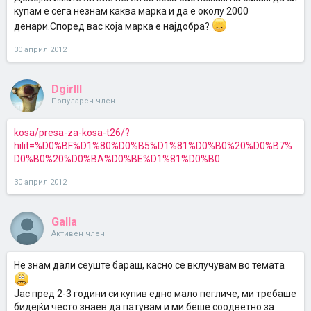
купам е сега незнам каква марка и да е околу 2000
денари.Според вас која марка е најдобра?
30 април 2012
Dgirlll
Популарен член
kosa/presa-za-kosa-t26/?
hilit=%D0%BF%D1%80%D0%B5%D1%81%D0%B0%20%D0%B7%
D0%B0%20%D0%BA%D0%BE%D1%81%D0%B0
30 април 2012
Galla
Активен член
Не знам дали сеуште бараш, касно се вклучувам во темата
Јас пред 2-3 години си купив едно мало пегличе, ми требаше
бидејќи често знаев да патувам и ми беше соодветно за