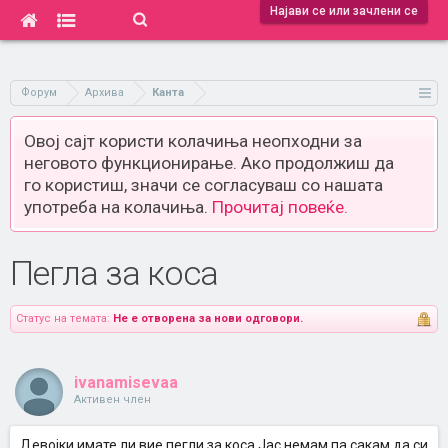
Најави се или зачлени се
Форум
Архива
Канта
Овој сајт користи колачиња неопходни за
неговото функционирање. Ако продолжиш да
го користиш, значи се согласуваш со нашата
употреба на колачиња.
Прочитај повеќе.
Пегла за коса
Статус на темата:
Не е отворена за нови одговори.
ivanamisevaa
Активен член
Девојки имате ли вие пегли за коса.Јас немам па сакам да си