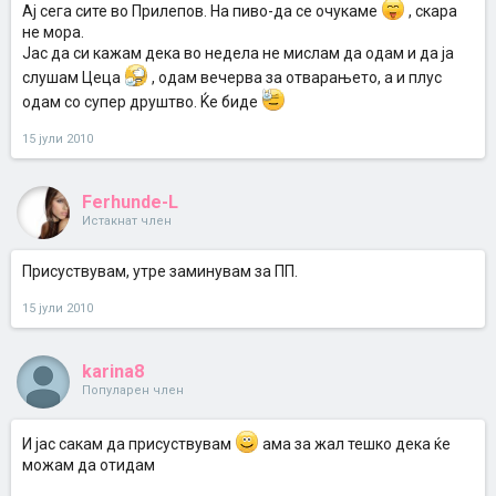
Ај сега сите во Прилепов. На пиво-да се очукаме
, скара
не мора.
Јас да си кажам дека во недела не мислам да одам и да ја
слушам Цеца
, одам вечерва за отварањето, а и плус
одам со супер друштво. Ќе биде
15 јули 2010
Ferhunde-L
Истакнат член
Присуствувам, утре заминувам за ПП.
15 јули 2010
karina8
Популарен член
И јас сакам да присуствувам
ама за жал тешко дека ќе
можам да отидам