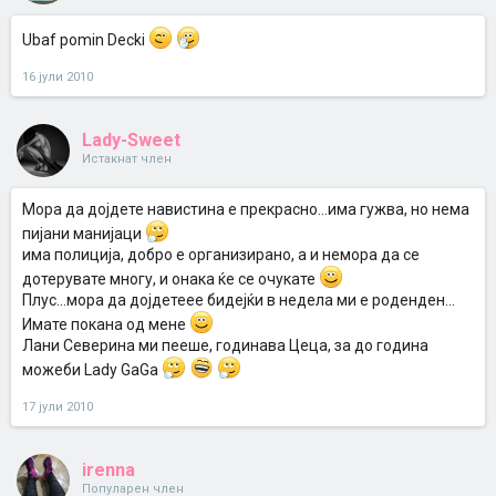
Ubaf pomin Decki
16 јули 2010
Lady-Sweet
Истакнат член
Мора да дојдете навистина е прекрасно...има гужва, но нема
пијани манијаци
има полиција, добро е организирано, а и немора да се
дотерувате многу, и онака ќе се очукате
Плус...мора да дојдетеее бидејќи в недела ми е роденден...
Имате покана од мене
Лани Северина ми пееше, годинава Цеца, за до година
можеби Lady GaGa
17 јули 2010
irenna
Популарен член