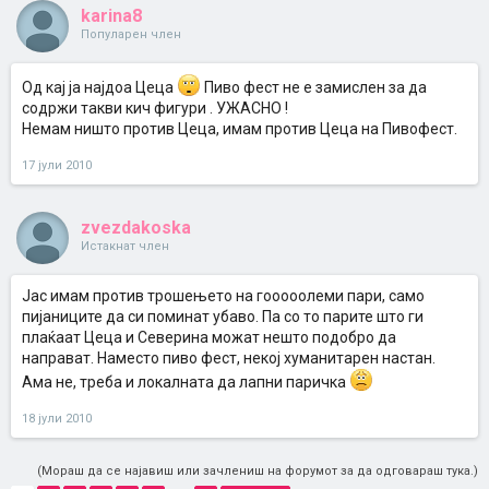
karina8
Популарен член
Од кај ја најдоа Цеца
Пиво фест не е замислен за да
содржи такви кич фигури . УЖАСНО !
Немам ништо против Цеца, имам против Цеца на Пивофест.
17 јули 2010
zvezdakoska
Истакнат член
Јас имам против трошењето на гооооолеми пари, само
пијаниците да си поминат убаво. Па со то парите што ги
плаќаат Цеца и Северина можат нешто подобро да
направат. Наместо пиво фест, некој хуманитарен настан.
Ама не, треба и локалната да лапни паричка
18 јули 2010
(Мораш да се најавиш или зачлениш на форумот за да одговараш тука.)