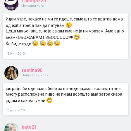
LaRagazza
Истакнат член
Идам утре, некако не ми се идеше, само што се вратив дома
од exit а треба пак да патувам
Цеца мање- више, не ја сакам ама не ја ни мразам. Ама едно
знам- ОБОЖАВАМ ПИВОООООО!!!!!
........
Ќе биде лудо
15 јули 2010
femina90
Популарен член
јас радо би одела,особено за во недела,ама околината не е
многу расположена.пиво не пијам воопшто,ама затоа скара
јадам и сакам гужви
15 јули 2010
kate21