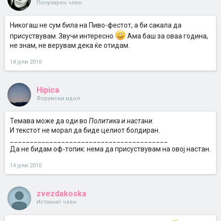
Популарен член
Никогаш не сум била на Пиво-фестот, а би сакала да
присуствувам. Звучи интересно
Ама баш за оваа година,
не знам, не верувам дека ќе отидам.
14 јули 2010
Hipica
Форумски идол
Темава може да оди во
Политика и настани
.
И текстот не морал да биде целиот болдиран.
________________________________________
Да не бидам оф-топик: нема да присуствувам на овој настан.
14 јули 2010
zvezdakoska
Истакнат член