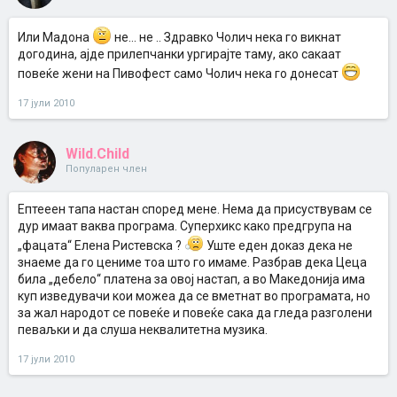
Или Мадона
не... не .. Здравко Чолич нека го викнат
догодина, ајде прилепчанки ургирајте таму, ако сакаат
повеќе жени на Пивофест само Чолич нека го донесат
17 јули 2010
Wild.Child
Популарен член
Ептееен тапа настан според мене. Нема да присуствувам се
дур имаат ваква програма. Суперхикс како предгрупа на
„фацата“ Елена Ристевска ?
Уште еден доказ дека не
знаеме да го цениме тоа што го имаме. Разбрав дека Цеца
била „дебело“ платена за овој настап, а во Македонија има
куп изведувачи кои можеа да се вметнат во програмата, но
за жал народот се повеќе и повеќе сака да гледа разголени
певаљки и да слуша неквалитетна музика.
17 јули 2010