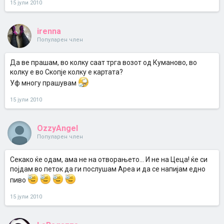
15 јули 2010
irenna
Популарен член
Да ве прашам, во колку саат трга возот од Куманово, во
колку е во Скопје колку е картата?
Уф многу прашувам
15 јули 2010
OzzyAngel
Популарен член
Секако ќе одам, ама не на отворањето... И не на Цеца! ќе си
појдам во петок да ги послушам Ареа и да се напијам едно
пиво
15 јули 2010