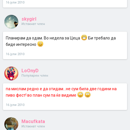
16 јули 2010
skygirl
Истакнат член
Планирам да одам. Во недела за Цеца
Би требало да
биде интересно
16 јули 2010
LoOnyD
Популарен член
па мислам редно е да отидам...не сум била две години на
пиво фест! во план сум па ќе видиме
16 јули 2010
Macufkata
Истакнат член