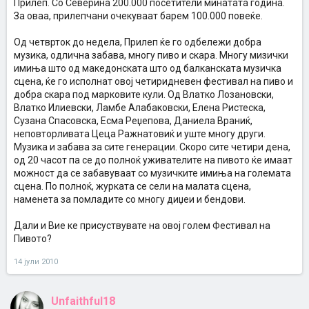
Прилеп. Со Северина 200.000 посетители минатата година.
За оваа, прилепчани очекуваат барем 100.000 повеќе.
Од четврток до недела, Прилеп ќе го одбележи добра
музика, одлична забава, многу пиво и скара. Многу мизички
имиња што од македонската што од балканската музичка
сцена, ќе го исполнат овој четиридневен фестивал на пиво и
добра скара под марковите кули. Од Влатко Лозановски,
Влатко Илиевски, Ламбе Алабаковски, Елена Ристеска,
Сузана Спасовска, Есма Реџепова, Даниела Враниќ,
неповторливата Цеца Ражнатовиќ и уште многу други.
Музика и забава за сите генерации. Скоро сите четири дена,
од 20 часот па се до полноќ уживателите на пивото ќе имаат
можност да се забавуваат со музичките имиња на големата
сцена. По полноќ, журката се сели на малата сцена,
наменета за помладите со многу диџеи и бендови.
Дали и Вие ке присуствувате на овој голем Фестивал на
Пивото?
14 јули 2010
Unfaithful18