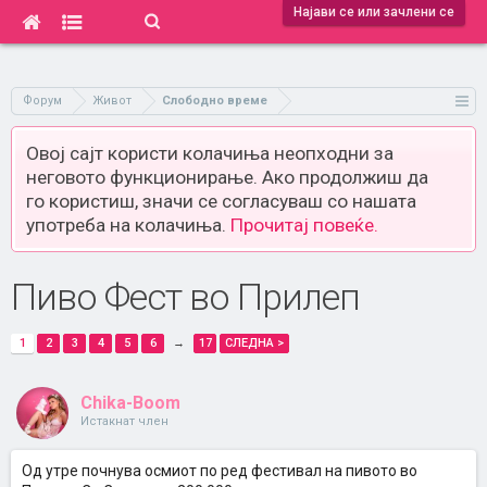
Најави се или зачлени се
Форум
Живот
Слободно време
Овој сајт користи колачиња неопходни за
неговото функционирање. Ако продолжиш да
го користиш, значи се согласуваш со нашата
употреба на колачиња.
Прочитај повеќе.
Пиво Фест во Прилеп
1
2
3
4
5
6
→
17
СЛЕДНА >
Chika-Boom
Истакнат член
Од утре почнува осмиот по ред фестивал на пивото во