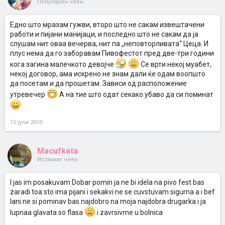
Популарен член
Eдно што мразам гужви, второ што не сакам извештачени
работи и пијани манијаци, и последно што не сакам да ја
слушам нит оваа вечерва, нит па „неповторливата“ Цеца. И
плус нема да го заборавам Пивофестот пред две-три години
кога загина малечкото девојче
Се врти некој муабет,
некој договор, ама искрено не знам дали ќе одам воопшто
да посетам и да прошетам. Зависи од расположение
утревечер
А на тие што одат секако убаво да си поминат
15 јули 2010
Macufkata
Истакнат член
I jas im posakuvam Dobar pomin ja ne bi idela na pivo fest bas
zaradi toa sto ima pijani i sekakvi ne se cuvstuvam sigurna a i bef
lani ne si pominav bas najdobro na moja najdobra drugarka i ja
lupnaa glavata so flasa
i zavrsivme u bolnica