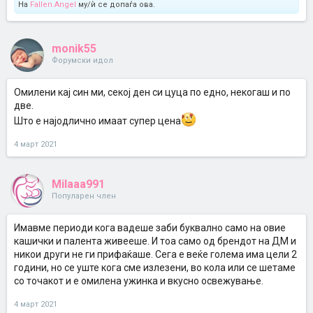
На
Fallen.Angel
му/ѝ се допаѓа ова.
monik55
Форумски идол
Омилени кај син ми, секој ден си цуца по едно, некогаш и по
две.
Што е најодлично имаат супер цена
4 март 2021
Milaаа991
Популарен член
Имавме периоди кога вадеше заби буквално само на овие
кашички и палента живееше. И тоа само од брендот на ДМ и
никои други не ги прифаќаше. Сега е веќе голема има цели 2
години, но се уште кога сме излезени, во кола или се шетаме
со точакот и е омилена ужинка и вкусно освежување.
4 март 2021