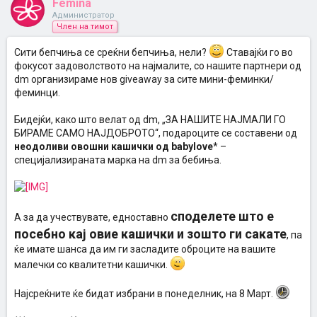
Femina
Администратор
Член на тимот
Сити бепчиња се среќни бепчиња, нели?
Ставајќи го во
фокусот задоволството на најмaлите, со нашите партнери од
dm организираме нов giveaway за сите мини-феминки/
феминци.
Бидејќи, како што велат од dm, „ЗА НАШИТЕ НАЈМАЛИ ГО
БИРАМЕ САМО НАЈДОБРОТО“, подароците се составени од
неодоливи овошни кашички од babylove
* –
специјализираната марка на dm за бебиња.
споделете што е
А за да учествувате, едноставно
посебно кај овие кашички и зошто ги сакате
, па
ќе имате шанса да им ги засладите оброците на вашите
малечки со квалитетни кашички.
Најсреќните ќе бидат избрани в понеделник, на 8 Март.