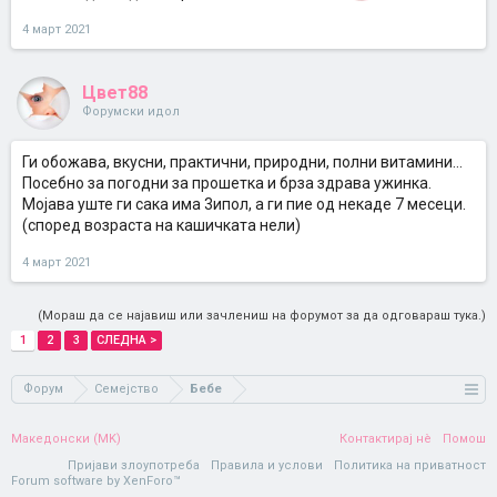
4 март 2021
Цвет88
Форумски идол
Ги обожава, вкусни, практични, природни, полни витамини...
Посебно за погодни за прошетка и брза здрава ужинка.
Мојава уште ги сака има 3ипол, а ги пие од некаде 7 месеци.
(според возраста на кашичката нели)
4 март 2021
(Мораш да се најавиш или зачлениш на форумот за да одговараш тука.)
1
2
3
СЛЕДНА >
Форум
Семејство
Бебе
Македонски (MK)
Контактирај нè
Помош
Пријави злоупотреба
Правила и услови
Политика на приватност
Forum software by XenForo™