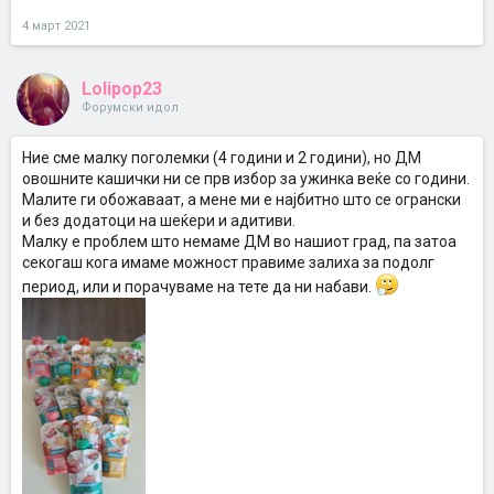
4 март 2021
Lolipop23
Форумски идол
Ние сме малку поголемки (4 години и 2 години), но ДМ
овошните кашички ни се прв избор за ужинка веќе со години.
Малите ги обожаваат, а мене ми е најбитно што се огрански
и без додатоци на шеќери и адитиви.
Малку е проблем што немаме ДМ во нашиот град, па затоа
секогаш кога имаме можност правиме залиха за подолг
период, или и порачуваме на тете да ни набави.