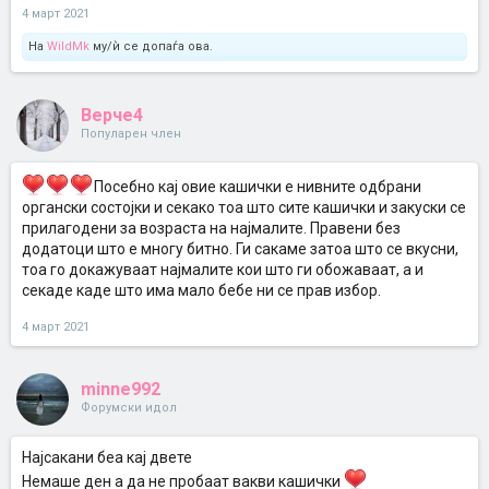
4 март 2021
На
WildMk
му/ѝ се допаѓа ова.
Верче4
Популарен член
Посебно кај овие кашички е нивните одбрани
органски состојки и секако тоа што сите кашички и закуски се
прилагодени за возраста на најмалите. Правени без
додатоци што е многу битно. Ги сакаме затоа што се вкусни,
тоа го докажуваат најмалите кои што ги обожаваат, а и
секаде каде што има мало бебе ни се прав избор.
4 март 2021
minne992
Форумски идол
Најсакани беа кај двете
Немаше ден а да не пробаат вакви кашички