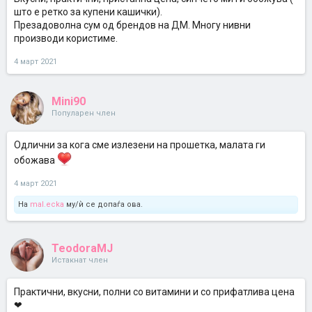
што е ретко за купени кашички).
Презадоволна сум од брендов на ДМ. Многу нивни
производи користиме.
4 март 2021
Mini90
Популарен член
Одлични за кога сме излезени на прошетка, малата ги
обожава
4 март 2021
На
mal.ecka
му/ѝ се допаѓа ова.
TeodoraMJ
Истакнат член
Практични, вкусни, полни со витамини и со прифатлива цена
❤