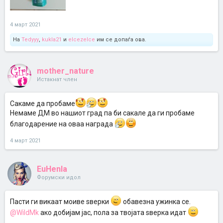
4 март 2021
На
Tedyyy
,
kukla21
и
elcezelce
им се допаѓа ова.
mother_nature
Истакнат член
Сакаме да пробаме
Немаме ДМ во нашиот град па би сакале да ги пробаме
благодарение на оваа награда
4 март 2021
EuHenIa
Форумски идол
Пасти ги викаат моиве ѕверки
обавезна ужинка се.
@WildMk
ако добијам јас, пола за твојата ѕверка идат