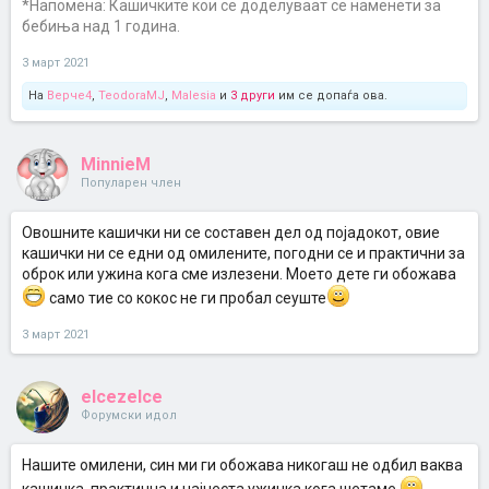
*Напомена: Кашичките кои се доделуваат се наменети за
бебиња над 1 година.
3 март 2021
На
Верче4
,
TeodoraMJ
,
Malesia
и
3 други
им се допаѓа ова.
MinnieM
Популарен член
Овошните кашички ни се составен дел од појадокот, овие
кашички ни се едни од омилените, погодни се и практични за
оброк или ужина кога сме излезени. Моето дете ги обожава
само тие со кокос не ги пробал сеуште
3 март 2021
elcezelce
Форумски идол
Нашите омилени, син ми ги обожава никогаш не одбил ваква