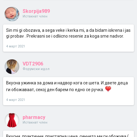
Skorpija989
Истакнат член
Sin mi gi obozava, a sega veke i kerka mi, a da bidam iskrena i jas
gi probav . Prekrasni se i odliicno resenie za koga sme nadvor.
4 март 2021
VDT2906
Форумски идол
Вкусна ужинка за дома и надвор кога се шета. И двете деца
ги обожаваат, секој ден барем по едно се ручка.
4 март 2021
pharmacy
Истакнат член
Вкусни, практични, пристапна цена, синчето ми ги обожува (