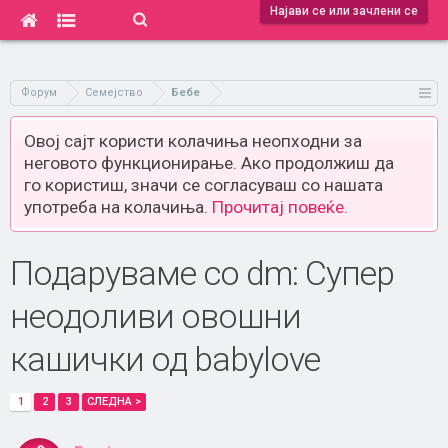
Најави се или зачлени се
Форум
Семејство
Бебе
Овој сајт користи колачиња неопходни за
неговото функционирање. Ако продолжиш да
го користиш, значи се согласуваш со нашата
употреба на колачиња.
Прочитај повеќе.
Подаруваме со dm: Супер
неодоливи овошни
кашички од babylove
1
2
3
СЛЕДНА >