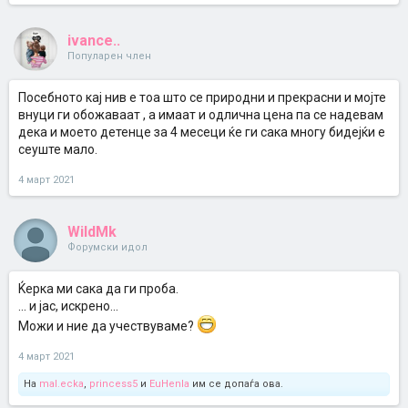
ivance..
Популарен член
Посебното кај нив е тоа што се природни и прекрасни и мојте
внуци ги обожаваат , а имаат и одлична цена па се надевам
дека и моето детенце за 4 месеци ќе ги сака многу бидејќи е
сеуште мало.
4 март 2021
WildMk
Форумски идол
Ќерка ми сака да ги проба.
... и јас, искрено...
Можи и ние да учествуваме?
4 март 2021
На
mal.ecka
,
princess5
и
EuHenIa
им се допаѓа ова.