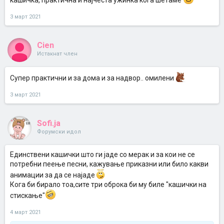
кашичка, практична и најчеста ужинка кога шетаме
3 март 2021
Cien
Истакнат член
Супер практични и за дома и за надвор.. омилени
3 март 2021
Sofi.ja
Форумски идол
Единствени кашички што ги јаде со мерак и за кои не се
потребни пеење песни, кажување приказни или било какви
анимации за да се најаде
Кога би бирало тоа,сите три оброка би му биле "кашички на
стискање"
4 март 2021