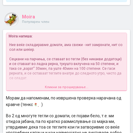
Moira
Популарен член
Moira напиша:
Ние веќе складиравме домати, ама свежи - нит замрзнати, нит со
сол или шеќер.
Сецкани на парчиња, се ставаат во тегли (без никакви додатоци)
и се ставаат во ладна рерна, тукушто вклучена на 50 степени, и
така се „варат“ 30мин, па уште 40мин на 100 степени. Се гаси
рерната, и се оставаат теглите внатре до следното утро, чисто да
се оладат.
Кликни за проширување...
Истово може да се направи со ШТО САКАТЕ. Отворивме после
тоа тегла, само да видиме каков ќе е е вкусот, и истиот е
НЕПРОМЕНЕТ
Морам да напоменам, по извршена проверка нарачана од
Пробајте, мислам дека поприродна постапка од оваа нема...
кравче (тенкс
)
Во 2 од многуте тегли со домати, се појави бело, т.е. ми
отидоа јабана, па по кратко размислување со мајка ми,
утврдивме дека тоа се теглите кои ги затворивме со веќе
употребени капаци и кои најверојатно не дихтувале добро.