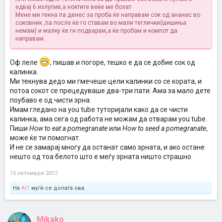
едвај 6 излупив,а ноктите веќе ме болат
Мене ми текна па денес за проба ќе направам сок од ананас во
соковник ,па после ќе го ставам во мали теглички(шишиња
немам) и малку ќе ги подварам,а ќе пробам и компот да
направам .
Оф леле
, пишав и погоре, тешко е да се добие сок од
калинка.
Ми текнува дедо ми гмечеше цели калинки со се кората, и
потоа сокот се прецедуваше два-три пати. Ама за мало дете
поубаво е од чисти зрна.
Имам гледано на you tube туторијали како да се чисти
калинка, ама сега од работа не можам да отварам you tube.
Пиши
How to eat a pomegranate
или
How to seed a pomegranate
,
може ќе ти помогнат.
И не се замарај многу да останат само зрната, и ако остане
нешто од тоа белото што е меѓу зрната ништо страшно.
15 октомври 2012
На
AIT
му/ѝ се допаѓа ова.
Mikako