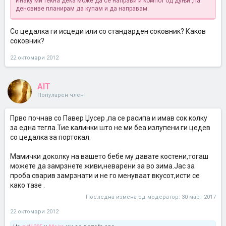
Инаку ми текна дека може да се направи и компот од дуњи ,па
деновиве планирам да купам и да направам.
Со цедалка ги исцеди или со стандарден соковник? Каков
соковник?
22 октомври 2012
AIT
Популарен член
Прво почнав со Павер Џусер ,па се расипа и имав сок колку
за една тегла.Тие калинки што не ми беа излупени ги цедев
со цедалка за портокал.
Мамички доколку на вашето бебе му давате костени,тогаш
можете да замрзнете живи,неварени за во зима.Јас за
проба сварив замрзнати и не го менуваат вкусот,исти се
како тазе .
Последна измена од модератор:
30 март 2017
22 октомври 2012