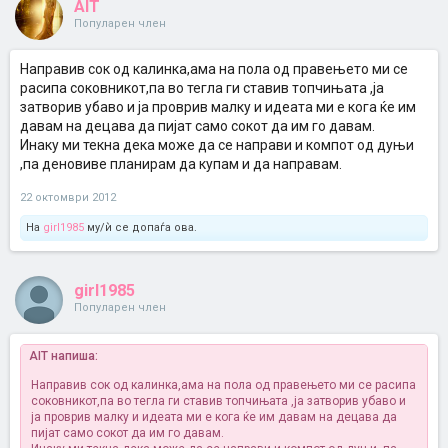
AIT
Популарен член
Направив сок од калинка,ама на пола од правењето ми се
расипа соковникот,па во тегла ги ставив топчињата ,ја
затворив убаво и ја проврив малку и идеата ми е кога ќе им
давам на децава да пијат само сокот да им го давам.
Инаку ми текна дека може да се направи и компот од дуњи
,па деновиве планирам да купам и да направам.
22 октомври 2012
На
girl1985
му/ѝ се допаѓа ова.
girl1985
Популарен член
AIT напиша:
Направив сок од калинка,ама на пола од правењето ми се расипа
соковникот,па во тегла ги ставив топчињата ,ја затворив убаво и
ја проврив малку и идеата ми е кога ќе им давам на децава да
пијат само сокот да им го давам.