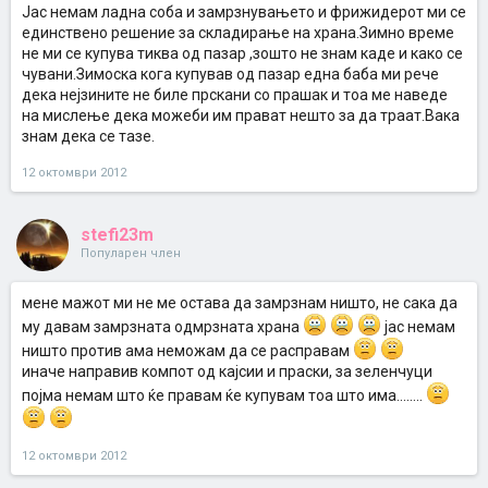
Јас немам ладна соба и замрзнувањето и фрижидерот ми се
единствено решение за складирање на храна.Зимно време
не ми се купува тиква од пазар ,зошто не знам каде и како се
чувани.Зимоска кога купував од пазар една баба ми рече
дека нејзините не биле прскани со прашак и тоа ме наведе
на мислење дека можеби им прават нешто за да траат.Вака
знам дека се тазе.
12 октомври 2012
stefi23m
Популарен член
мене мажот ми не ме остава да замрзнам ништо, не сака да
му давам замрзната одмрзната храна
јас немам
ништо против ама неможам да се расправам
иначе направив компот од кајсии и праски, за зеленчуци
појма немам што ќе правам ќе купувам тоа што има........
12 октомври 2012