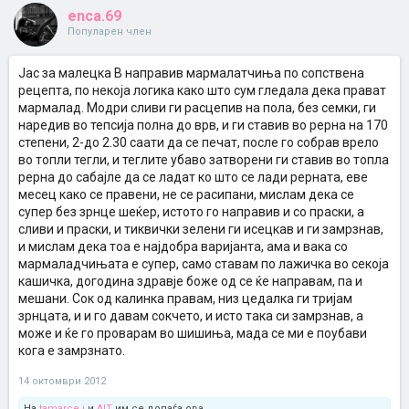
enca.69
Популарен член
Јас за малецка В направив мармалатчиња по сопствена
рецепта, по некоја логика како што сум гледала дека прават
мармалад. Модри сливи ги расцепив на пола, без семки, ги
наредив во тепсија полна до врв, и ги ставив во рерна на 170
степени, 2-до 2.30 саати да се печат, после го собрав врело
во топли тегли, и теглите убаво затворени ги ставив во топла
рерна до сабајле да се ладат ко што се лади рерната, еве
месец како се правени, не се расипани, мислам дека се
супер без зрнце шеќер, истото го направив и со праски, а
сливи и праски, и тиквички зелени ги исецкав и ги замрзнав,
и мислам дека тоа е најдобра варијанта, ама и вака со
мармаладчињата е супер, само ставам по лажичка во секоја
кашичка, догодина здравје боже од се ќе направам, па и
мешани. Сок од калинка правам, низ цедалка ги тријам
зрнцата, и и го давам сокчето, и исто така си замрзнав, а
може и ќе го проварам во шишиња, мада се ми е поубави
кога е замрзнато.
14 октомври 2012
На
tamarce.j
и
AIT
им се допаѓа ова.