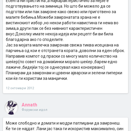
Есента ни пристигна ,а најкарактеристично за нејзе е
подготвувањето на зимница. Но што би можело да се
подготви или пак замрзне како свежо или приготвено за
малите бебиња.Можеби замрзнатата храна не е
вистинскиот избор ,но некои работи навистина ги нема во
зима,а други пак се без нивниот карактеристичен
вкус.Доколку имате некоја идеја или рецепт би ви била
благодарна ако го споделите.
Јас за мојата малечка замрзнав свежа тиква исецкана на
парчиња од кои е отстранета кората ,доволни за еден оброк.
Направив компот од праски со многу мало количество на
шеќер(по совет на домаќинки морало шеќер ,барем едно
лажиче ,бидејќи тој се однесувал како конзерванс)
Планирам да замрзнам и црвени ајварски и зелени пиперки
кои ќе ги користам за манџички.
12 октомври 2012
Annath
Форумски идол
Може слободно и домати и модри патлиџани да замрзнеш.
Ќе ти се најдат. Лани јас така ги искористив максимално, син