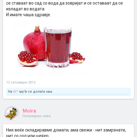
се ставаат во сад со вода да зовријат и се оставаат да се
изладат во водата.
И имате чаша здравје.
12 октомври 2012
На
AIT
му/ѝ се допаѓа ова.
Moira
Популарен член
Ние веќе складиравме домати, ама свежи - нит замрзнати,
нит со сол или шеќер.