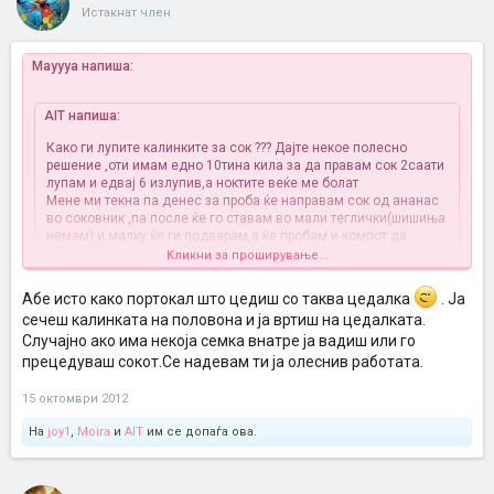
Истакнат член
Mayyya напиша:
AIT напиша:
Како ги лупите калинките за сок ??? Дајте некое полесно
решение ,оти имам едно 10тина кила за да правам сок
2саати
лупам и едвај 6 излупив,а ноктите веќе ме болат
Мене ми текна па денес за проба ќе направам сок од ананас
во соковник ,па после ќе го ставам во мали теглички(шишиња
немам) и малку ќе ги подварам,а ќе пробам и компот да
направам .
Кликни за проширување...
Абе исто како портокал што цедиш со таква цедалка
. Ја
Оф леле
, пишав и погоре, тешко е да се добие сок од калинка.
Ми текнува дедо ми гмечеше цели калинки со се кората, и потоа
сечеш калинката на половона и ја вртиш на цедалката.
сокот се прецедуваше два-три пати. Ама за мало дете поубаво е
Случајно ако има некоја семка внатре ја вадиш или го
од чисти зрна.
прецедуваш сокот.Се надевам ти ја олеснив работата.
Имам гледано на you tube туторијали како да се чисти калинка,
ама сега од работа не можам да отварам you tube. Пиши
How to
15 октомври 2012
eat a pomegranate
или
How to seed a pomegranate
, може ќе ти
помогнат.
На
joy1
,
Moira
и
AIT
им се допаѓа ова.
И не се замарај многу да останат само зрната, и ако остане нешто
од тоа белото што е меѓу зрната ништо страшно.