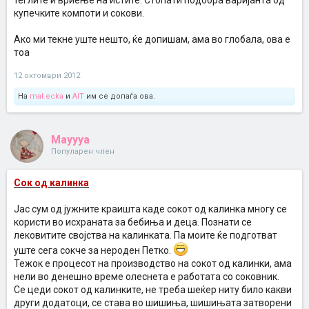
теглите и вриење на истите. Стопати подобра варијанта од
купечките компоти и сокови.
Ако ми текне уште нешто, ќе допишам, ама во глобала, ова е
тоа
12 октомври 2012
На
mal.ecka
и
AIT
им се допаѓа ова.
Mayyya
Популарен член
Сок од калинка
Јас сум од јужните краишта каде сокот од калинка многу се
користи во исхраната за бебиња и деца. Познати се
лековитите својства на калинката. Па моите ќе подготват
уште сега сокче за нероден Петко.
Тежок е процесот на производство на сокот од калинки, ама
нели во денешно време олеснета е работата со соковник.
Се цеди сокот од калинките, не треба шеќер ниту било какви
други додатоци, се става во шишиња, шишињата затворени