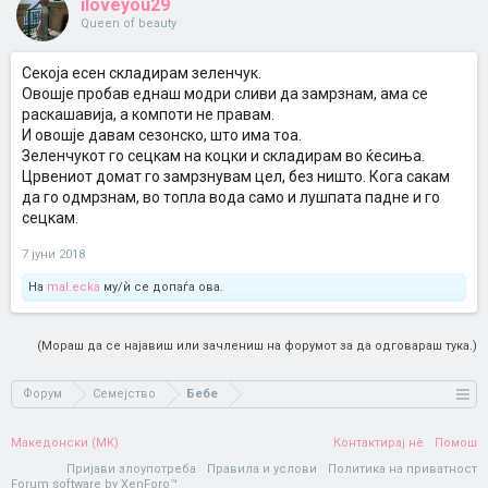
iloveyou29
Queen of beauty
Секоја есен складирам зеленчук.
Овошје пробав еднаш модри сливи да замрзнам, ама се
раскашавија, а компоти не правам.
И овошје давам сезонско, што има тоа.
Зеленчукот го сецкам на коцки и складирам во ќесиња.
Црвениот домат го замрзнувам цел, без ништо. Кога сакам
да го одмрзнам, во топла вода само и лушпата падне и го
сецкам.
7 јуни 2018
На
mal.ecka
му/ѝ се допаѓа ова.
(Мораш да се најавиш или зачлениш на форумот за да одговараш тука.)
Форум
Семејство
Бебе
Македонски (MK)
Контактирај нè
Помош
Пријави злоупотреба
Правила и услови
Политика на приватност
Forum software by XenForo™