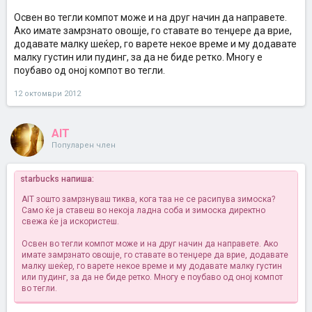
Освен во тегли компот може и на друг начин да направете.
Ако имате замрзнато овошје, го ставате во тенџере да врие,
додавате малку шеќер, го варете некое време и му додавате
малку густин или пудинг, за да не биде ретко. Многу е
поубаво од оној компот во тегли.
12 октомври 2012
AIT
Популарен член
starbucks напиша:
AIT зошто замрзнуваш тиква, кога таа не се расипува зимоска?
Само ќе ја ставеш во некоја ладна соба и зимоска директно
свежа ќе ја искористеш.
Освен во тегли компот може и на друг начин да направете. Ако
имате замрзнато овошје, го ставате во тенџере да врие, додавате
малку шеќер, го варете некое време и му додавате малку густин
или пудинг, за да не биде ретко. Многу е поубаво од оној компот
во тегли.