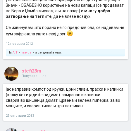
Значи - ОБАВЕЗНО користење на нови капаци (се продаваат
во Веро и Џамбо мислам, а и на пазар) и
многу добро
затворање на теглите
, да не влезе воздух.
Се извинувам што порано не го предочив ова, се надевам не
сум зафркнала уште некој друг
12 ноември 2012
На
AIT
и
kravce
им се допаѓа ова.
stefi23m
Популарен член
јас направив компот од кружи, црни сливи, праски и капинки
(колку ќе ги јади ќе видиме). замрзнав и капинки.
сварив во шишенца домат, црвена и зелена пиперка, за во
манџите, и сварив тикве и црн патлиџан.
29 октомври 2013