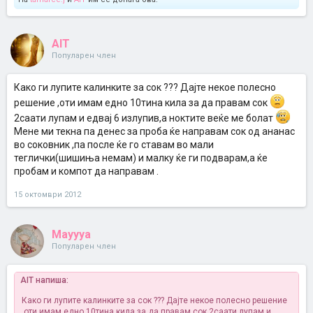
AIT
Популарен член
Како ги лупите калинките за сок ??? Дајте некое полесно
решение ,оти имам едно 10тина кила за да правам сок
2саати лупам и едвај 6 излупив,а ноктите веќе ме болат
Мене ми текна па денес за проба ќе направам сок од ананас
во соковник ,па после ќе го ставам во мали
теглички(шишиња немам) и малку ќе ги подварам,а ќе
пробам и компот да направам .
15 октомври 2012
Mayyya
Популарен член
AIT напиша:
Како ги лупите калинките за сок ??? Дајте некое полесно решение
,оти имам едно 10тина кила за да правам сок
2саати лупам и