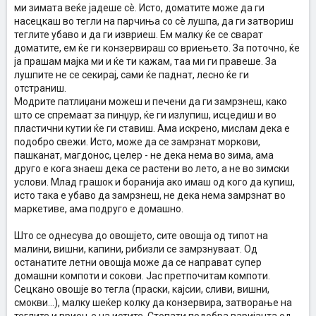
ми зимата веќе јадеше сè. Исто, доматите може да ги
насецкаш во тегли на парчиња со сè лушпа, да ги затвориш
теглите убаво и да ги извриеш. Ем малку ќе се сварат
доматите, ем ќе ги конзервираш со вриењето. За поточно, ќе
ја прашам мајка ми и ќе ти кажам, таа ми ги правеше. За
лушпите не се секирај, сами ќе паднат, лесно ќе ги
отстраниш.
Модрите патлиџани можеш и печени да ги замрзнеш, како
што се спремаат за пинџур, ќе ги излупиш, исцедиш и во
пластични кутии ќе ги ставиш. Ама искрено, мислам дека е
подобро свежи. Исто, може да се замрзнат моркови,
пашканат, магдонос, целер - не дека нема во зима, ама
друго е кога знаеш дека се растени во лето, а не во зимски
услови. Млад грашок и боранија ако имаш од кого да купиш,
исто така е убаво да замрзнеш, не дека нема замрзнат во
маркетиве, ама подруго е домашно.
Што се однесува до овошјето, сите овошја од типот на
малини, вишни, капини, рибизли се замрзнуваат. Од
останатите летни овошја може да се направат супер
домашни компоти и сокови. Јас претпочитам компоти.
Сецкано овошје во тегла (праски, кајсии, сливи, вишни,
смокви...), малку шеќер колку да конзервира, затворање на