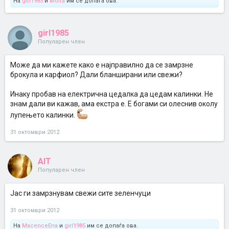
На
girl1985
и
Moira
им се допаѓа ова.
girl1985
Популарен член
Може да ми кажете како е најправилно да се замрзне
брокула и карфиол? Дали бланширани или свежи?
Инаку пробав на електрична цедалка да цедам калинки. Не
знам дали ви кажав, ама екстра е. Е богами си олеснив околу
лупењето калинки.
31 октомври 2012
AIT
Популарен член
Јас ги замрзнувам свежи сите зеленчуци
31 октомври 2012
На
MacenceEna
и
girl1985
им се допаѓа ова.