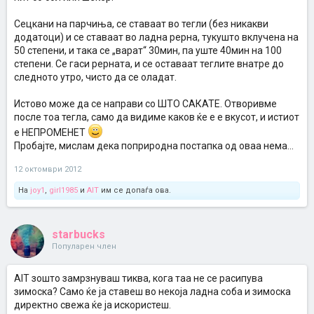
Сецкани на парчиња, се ставаат во тегли (без никакви
додатоци) и се ставаат во ладна рерна, тукушто вклучена на
50 степени, и така се „варат“ 30мин, па уште 40мин на 100
степени. Се гаси рерната, и се оставаат теглите внатре до
следното утро, чисто да се оладат.
Истово може да се направи со ШТО САКАТЕ. Отворивме
после тоа тегла, само да видиме каков ќе е е вкусот, и истиот
е НЕПРОМЕНЕТ
Пробајте, мислам дека поприродна постапка од оваа нема...
12 октомври 2012
На
joy1
,
girl1985
и
AIT
им се допаѓа ова.
starbucks
Популарен член
AIT зошто замрзнуваш тиква, кога таа не се расипува
зимоска? Само ќе ја ставеш во некоја ладна соба и зимоска
директно свежа ќе ја искористеш.