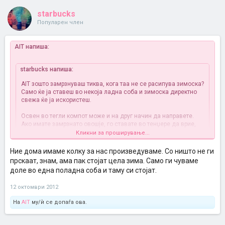
starbucks
Популарен член
AIT напиша:
starbucks напиша:
AIT зошто замрзнуваш тиква, кога таа не се расипува зимоска?
Само ќе ја ставеш во некоја ладна соба и зимоска директно
свежа ќе ја искористеш.
Освен во тегли компот може и на друг начин да направете.
Ако имате замрзнато овошје, го ставате во тенџере да врие,
додавате малку шеќер, го варете некое време и му додавате
Кликни за проширување...
малку густин или пудинг, за да не биде ретко. Многу е поубаво
од оној компот во тегли.
Ние дома имаме колку за нас произведуваме. Со ништо не ги
прскаат, знам, ама пак стојат цела зима. Само ги чуваме
Јас немам ладна соба и замрзнувањето и фрижидерот ми се
доле во една поладна соба и таму си стојат.
единствено решение за складирање на храна.Зимно време не ми
се купува тиква од пазар ,зошто не знам каде и како се
12 октомври 2012
чувани.Зимоска кога купував од пазар една баба ми рече дека
нејзините не биле прскани со прашак и тоа ме наведе на
На
AIT
му/ѝ се допаѓа ова.
мислење дека можеби им прават нешто за да траат.Вака знам
дека се тазе.