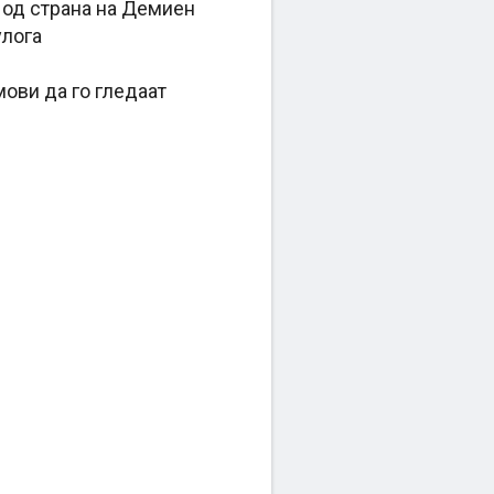
 од страна на Демиен
улога
ови да го гледаат