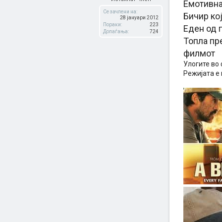
Емотивна
Се зачлени на:
Бичир ко
28 јануари 2012
Пораки:
223
Еден од 
Допаѓања:
724
Топла пр
филмот
Улогите во 
Режијата е