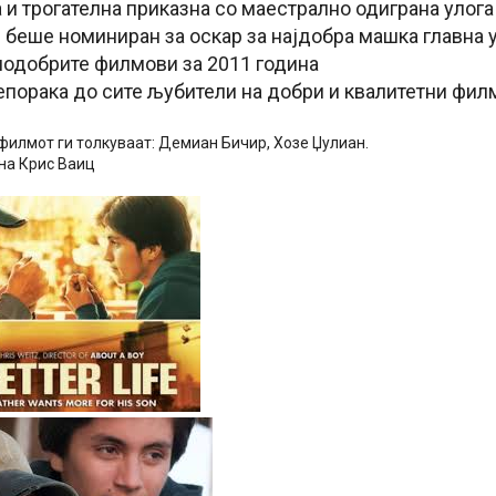
 и трогателна приказна со маестрално одиграна улога
ј беше номиниран за оскар за најдобра машка главна 
подобрите филмови за 2011 година
епорака до сите љубители на добри и квалитетни филм
филмот ги толкуваат: Демиан Бичир, Хозе Џулиан.
 на Крис Ваиц