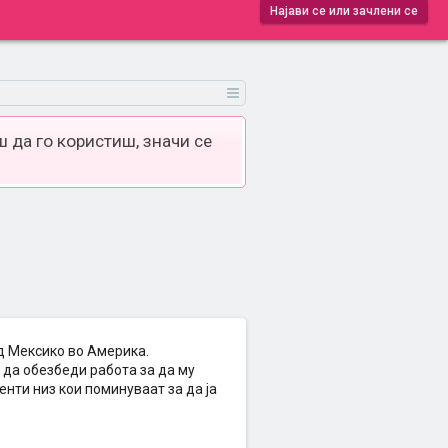
Најави се или зачлени се
 да го користиш, значи се
од Мексико во Америка.
о да обезбеди работа за да му
нти низ кои поминуваат за да ја