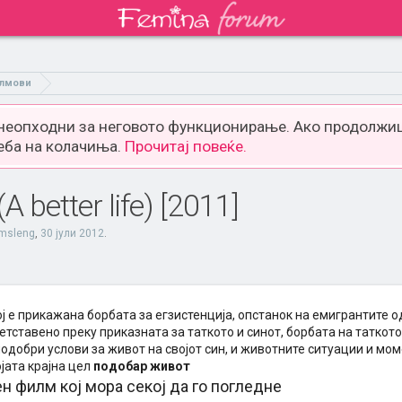
лмови
 неопходни за неговото функционирање. Ако продолжиш
еба на колачиња.
Прочитај повеќе.
better life) [2011]
msleng
,
30 јули 2012
.
ј е прикажана борбата за егзистенција, опстанок на емигрантите 
етставено преку приказната за таткото и синот, борбата на таткот
добри услови за живот на својот син, и животните ситуации и моме
јата крајна цел
подобар живот
н филм кој мора секој да го погледне