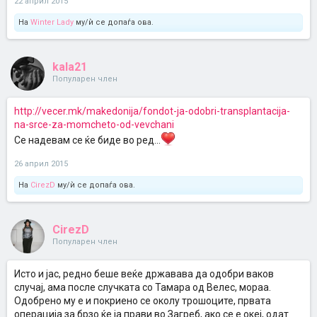
22 април 2015
На
Winter Lady
му/ѝ се допаѓа ова.
kala21
Популарен член
http://vecer.mk/makedonija/fondot-ja-odobri-transplantacija-
na-srce-za-momcheto-od-vevchani
Се надевам се ќе биде во ред...
26 април 2015
На
CirezD
му/ѝ се допаѓа ова.
CirezD
Популарен член
Исто и јас, редно беше веќе државава да одобри ваков
случај, ама после случката со Тамара од Велес, мораа.
Одобрено му е и покриено се околу трошоците, првата
операција за брзо ќе ја прави во Загреб, ако се е океј, одат