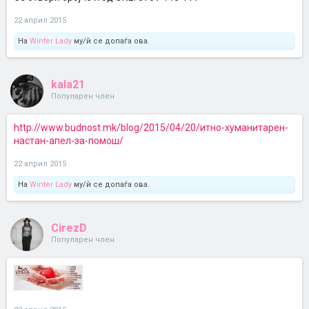
22 април 2015
На
Winter Lady
му/ѝ се допаѓа ова.
kala21
Популарен член
http://www.budnost.mk/blog/2015/04/20/итно-хуманитарен-
настан-апел-за-помош/
22 април 2015
На
Winter Lady
му/ѝ се допаѓа ова.
CirezD
Популарен член