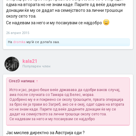
одма на втората но не знам каде. Парите од веќе дадените
донации ќе му се дадат на семејството за лични трошоци
околу сето тоа.
Се надевам за него и му посакувам се најдобро
26 април 2015
На
dromka
му/ѝ се допаѓа ова.
kala21
Популарен член
CirezD напиша:
↑
Исто и јас, редно беше веќе државава да одобри ваков случај,
ама после случката со Тамара од Велес, мораа.
Одобрено му е и покриено се околу трошоците, првата операција
за брзо ќе ја прави во Загреб, ако се е океј, одат одма на втората
но не знам каде. Парите од веќе дадените донации ќе му се
дадат на семејството за лични трошоци околу сето тоа.
Се надевам за него и му посакувам се најдобро
Јас мислев директно за Австрија оди ?