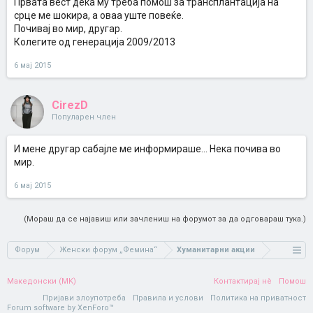
Првата вест дека му треба помош за трансплантација на
срце ме шокира, а оваа уште повеќе.
Почивај во мир, другар.
Колегите од генерација 2009/2013
6 мај 2015
CirezD
Популарен член
И мене другар сабајле ме информираше... Нека почива во
мир.
6 мај 2015
(Мораш да се најавиш или зачлениш на форумот за да одговараш тука.)
Форум
Женски форум „Фемина“
Хуманитарни акции
Македонски (MK)
Контактирај нè
Помош
Пријави злоупотреба
Правила и услови
Политика на приватност
Forum software by XenForo™