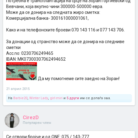
Потребна е трансплантација на срце на Зоран Ѓорѓиевски од
Вевчани, која вкупно чини 300000-500000 евра.
Може да се донира на следната жиро сметка:
Комерцијална банка- 300161000001061,
Како и на телефонските броеви 070 143 116 и 077 143 706.
За донации од странство може да се донира на следниве
сметки
Acc.no: 0230706249465
IBAN: MK07300307062494652
Да му помогнеме сите заедно на Зоран!
21 април 2015
На
Barbie20
,
Winter Lady
,
girl-miri
и
5 други
им се допаѓа ова.
CirezD
Популарен член
Се отвори бројче и од ONE: 075 / 143-777