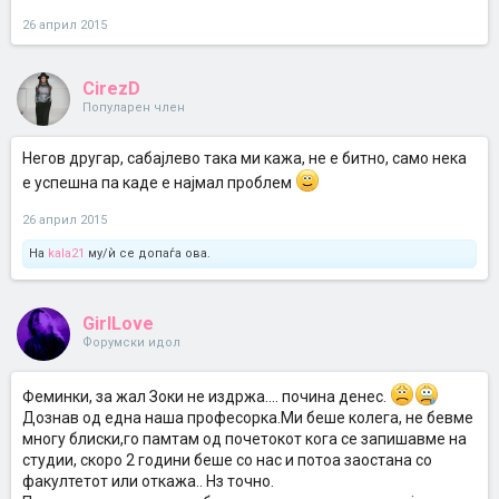
26 април 2015
CirezD
Популарен член
Негов другар, сабајлево така ми кажа, не е битно, само нека
е успешна па каде е најмал проблем
26 април 2015
На
kala21
му/ѝ се допаѓа ова.
GirlLove
Форумски идол
Феминки, за жал Зоки не издржа.... почина денес.
Дознав од една наша професорка.Ми беше колега, не бевме
многу блиски,го памтам од почетокот кога се запишавме на
студии, скоро 2 години беше со нас и потоа заостана со
факултетот или откажа.. Нз точно.