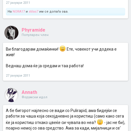
27 јануари 2011
На
NORA17
и
stilas7
им се допаѓа ова.
Phyramide
Популарен член
Ви благодарам домаќинки!
Ете, човекот учи додека е
жив!
Веднаш дома ќе ја средам и таа работа!
27 јануари 2011
Annath
Форумски идол
А бе бигорот најлесно се вади со Pulirapid, ама бидејќи се
работи за чаша која секојдневно ја користиш (само како сега
ќе ја користиш откако цвеќе си чувала во неа?
- јас не би),
поарно немој со ова средство. Ама за кади, мијалници и се'