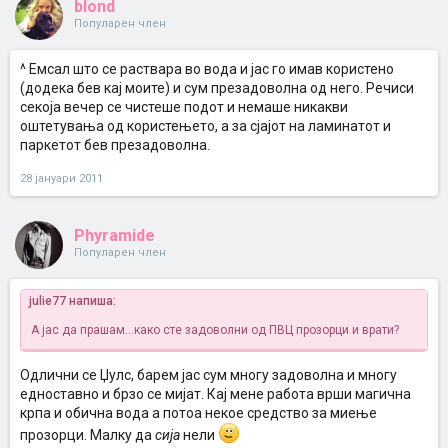
blond
Популарен член
^ Емсал што се раствара во вода и јас го имав користено
(додека бев кај моите) и сум презадоволна од него. Речиси
секоја вечер се чистеше подот и немаше никакви
оштетувања од користењето, а за сјајот на ламинатот и
паркетот бев презадоволна.
28 јануари 2011
Phyramide
Популарен член
julie77 напиша:
А јас да прашам...како сте задоволни од ПВЦ прозорци и врати?
Одлични се Џулс, барем јас сум многу задоволна и многу
едноставно и брзо се мијат. Кај мене работа врши магична
крпа и обична вода а потоа некое средство за миење
прозорци. Малку да
сија
нели