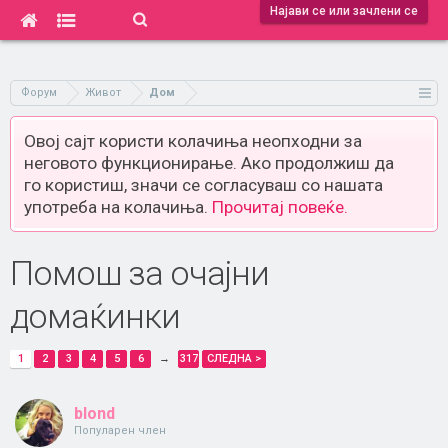
Најави се или зачлени се
Форум
Живот
Дом
Овој сајт користи колачиња неопходни за
неговото функционирање. Ако продолжиш да
го користиш, значи се согласуваш со нашата
употреба на колачиња.
Прочитај повеќе.
Помош за очајни
домаќинки
1
2
3
4
5
6
→
317
СЛЕДНА >
blond
Популарен член