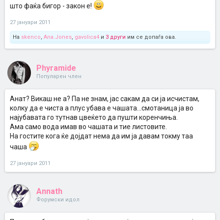
што фаќа бигор - закон е!
27 јануари 2011
На
skenco
,
Ana.Jones
,
gavolica4
и
3 други
им се допаѓа ова.
Phyramide
Популарен член
Анат? Викаш не а? Па не знам, јас сакам да си ја исчистам,
колку да е чиста а плус убава е чашата...смотаница ја во
најубавата го тутнав цвеќето да пушти коренчиња.
Ама само вода имав во чашата и тие листовите.
На гостите кога ќе дојдат нема да им ја давам токму таа
чаша
27 јануари 2011
Annath
Форумски идол