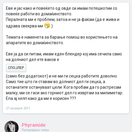
Еве и јас како и повеќето од овде си имам потешкотии со
повеќе работи во домаќинството.
Пералната ми е проблем, затоа и не ја фаќам (да е жива и
здрава свекрва ми
).
Темата е наменета за барање помош во користењето на
апаратите во домаќинството.
Еве ја да си питам, имам еден блендер кој има сечила само
на долниот дел ете ваков е
СПОЈЛЕР
(само без додатокот) и не ми ги сецка работите доволно.
Само тие што ги ставам во долниот дел ги сецка, а
останатите остануваат цели. Кога пробам да го растресам
малку, ми се гаси ако горниот дел го извртам за милиметар.
Епа ај хелп како да ми е корисен ???
27 јануари 2011
Phyramide
Популарен член