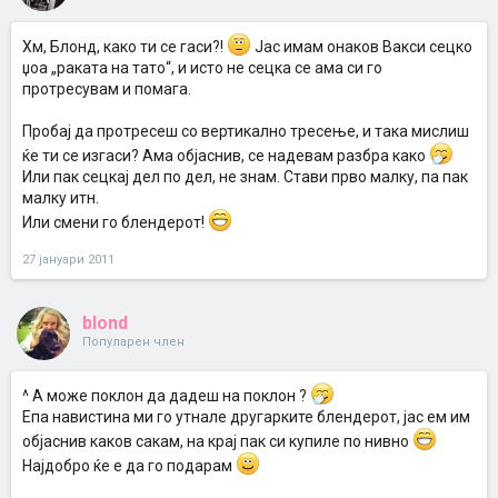
Хм, Блонд, како ти се гаси?!
Јас имам онаков Вакси сецко
џоа „раката на тато“, и исто не сецка се ама си го
протресувам и помага.
Пробај да протресеш со вертикално тресење, и така мислиш
ќе ти се изгаси? Ама објаснив, се надевам разбра како
Или пак сецкај дел по дел, не знам. Стави прво малку, па пак
малку итн.
Или смени го блендерот!
27 јануари 2011
blond
Популарен член
^ А може поклон да дадеш на поклон ?
Епа навистина ми го утнале другарките блендерот, јас ем им
објаснив каков сакам, на крај пак си купиле по нивно
Најдобро ќе е да го подарам