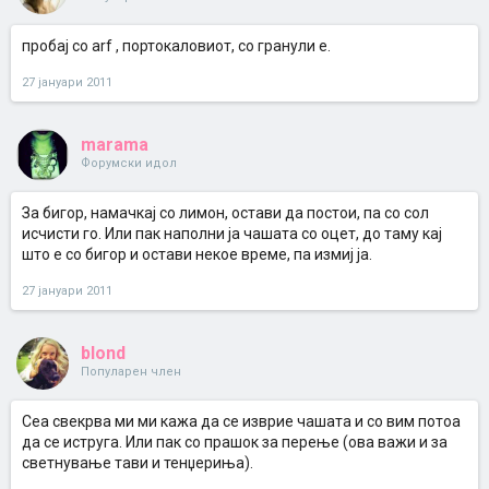
пробај со arf , портокаловиот, со гранули е.
27 јануари 2011
marama
Форумски идол
За бигор, намачкај со лимон, остави да постои, па со сол
исчисти го. Или пак наполни ја чашата со оцет, до таму кај
што е со бигор и остави некое време, па измиј ја.
27 јануари 2011
blond
Популарен член
Сеа свекрва ми ми кажа да се изврие чашата и со вим потоа
да се иструга. Или пак со прашок за перење (ова важи и за
светнување тави и тенџериња).