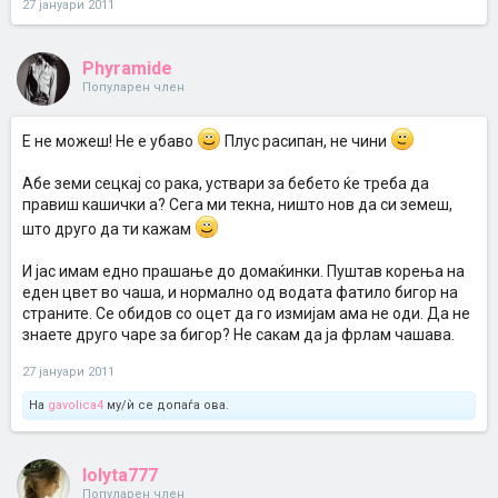
27 јануари 2011
Phyramide
Популарен член
Е не можеш! Не е убаво
Плус расипан, не чини
Абе земи сецкај со рака, уствари за бебето ќе треба да
правиш кашички а? Сега ми текна, ништо нов да си земеш,
што друго да ти кажам
И јас имам едно прашање до домаќинки. Пуштав корења на
еден цвет во чаша, и нормално од водата фатило бигор на
страните. Се обидов со оцет да го измијам ама не оди. Да не
знаете друго чаре за бигор? Не сакам да ја фрлам чашава.
27 јануари 2011
На
gavolica4
му/ѝ се допаѓа ова.
lolyta777
Популарен член