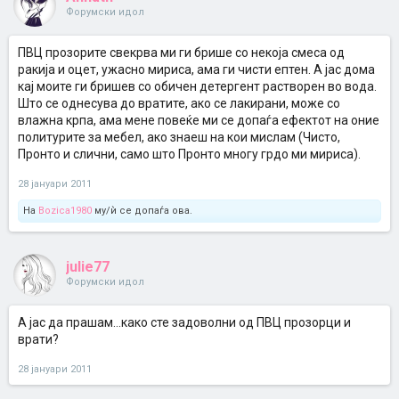
Форумски идол
ПВЦ прозорите свекрва ми ги брише со некоја смеса од
ракија и оцет, ужасно мириса, ама ги чисти ептен. А јас дома
кај моите ги бришев со обичен детергент растворен во вода.
Што се однесува до вратите, ако се лакирани, може со
влажна крпа, ама мене повеќе ми се допаѓа ефектот на оние
политурите за мебел, ако знаеш на кои мислам (Чисто,
Пронто и слични, само што Пронто многу грдо ми мириса).
28 јануари 2011
На
Bozica1980
му/ѝ се допаѓа ова.
julie77
Форумски идол
А јас да прашам...како сте задоволни од ПВЦ прозорци и
врати?
28 јануари 2011