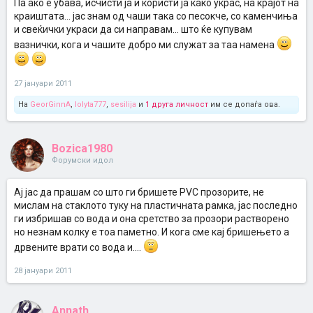
Па ако е убавa, исчисти ја и користи ја како украс, на крајот на
краиштата... јас знам од чаши така со песокче, со каменчиња
и свеќички украси да си направам... што ќе купувам
вазнички, кога и чашите добро ми служат за таа намена
27 јануари 2011
На
GeorGinnA
,
lolyta777
,
sesilija
и
1 друга личност
им се допаѓа ова.
Bozica1980
Форумски идол
Ај јас да прашам со што ги бришете PVC прозорите, не
мислам на стаклото туку на пластичната рамка, јас последно
ги избришав со вода и она сретство за прозори растворено
но незнам колку е тоа паметно. И кога сме кај бришењето а
дрвените врати со вода и....
28 јануари 2011
Annath