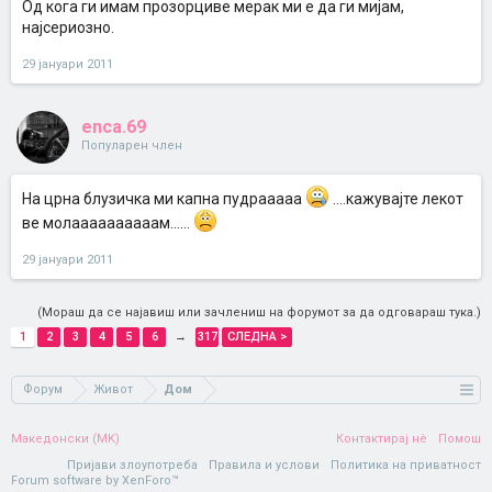
Од кога ги имам прозорциве мерак ми е да ги мијам,
најсериозно.
29 јануари 2011
enca.69
Популарен член
На црна блузичка ми капна пудрааааа
....кажувајте лекот
ве молаааааааааам......
29 јануари 2011
(Мораш да се најавиш или зачлениш на форумот за да одговараш тука.)
1
2
3
4
5
6
→
317
СЛЕДНА >
Форум
Живот
Дом
Македонски (MK)
Контактирај нè
Помош
Пријави злоупотреба
Правила и услови
Политика на приватност
Forum software by XenForo™