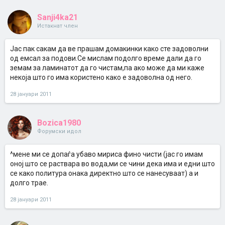
Sanji4ka21
Истакнат член
Јас пак сакам да ве прашам домакинки како сте задоволни
од емсал за подови.Се мислам подолго време дали да го
земам за ламинатот да го чистам,па ако може да ми каже
некоја што го има користено како е задоволна од него.
28 јануари 2011
Bozica1980
Форумски идол
^мене ми се допаѓа убаво мириса фино чисти (јас го имам
оној што се раствара во вода,ми се чини дека има и едни што
се како политура онака директно што се нанесуваат) а и
долго трае.
28 јануари 2011