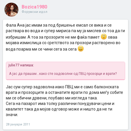
Bozica1980
Форумски идол
Фала Ана јас имам за под бришење емсал се вика и се
раствара во вода и супер мириса па му ја мислев со тоа да ги
избришам. А тоа за прозорите не ми фаќа памет
оваа
мојава измислица со сретството за прозори растворено во
вода поарма ми се чини сега за сега
julie77 напиша:
А јас да прашам...како сте задоволни од ПВЦ прозорци и врати?
Јас сум супер задоволна иако ПВЦ ми е само балконската
врата и прозорците а останатите врати по дома меѓу собите
ми се обични дрвени, поубаво ми изгледа така.
Сега на пазарот има толку различни понудувачи цени и
квалитет така да мојов одговор може и ништо да не ти
значи.
28 јануари 2011