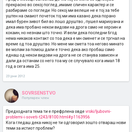
прекрасно во секој поглед ,имаме сличен карактер и се
разбираме со погледи. Но секој ми велеше не е тој за тебе
уштен на смаиот почеток тој ми има казано дека порано
имал бурен зивот бил во лошо друштво , пушел марихуана и
дека има пробано некои видови на дрога само не хероин и
кокаин, но незнам што точно. И вели дека последни 6год
нема никаков контакт со тоа дека е мн сменет и се тргнал на
време од тоа друштво. Но мене ми смета тоа негово минато
ве молам за помош дали е точно дека ако пробаш само
еднаш од некои видови на дрога не се станува зависен и
дали да останам со него тоа му се случувало кога имал 18
год а сега има 25.
23 јуни 2012
SOVRSENSTVO
Популарен член
Предходната тема ти е префрлена овде
vrski/ljubovni-
problemi-i-soveti-t243/8100.html#p1163956
Кога гледаш дека никој не ти одговорил зошто отвараш нови
теми за истиот проблем?