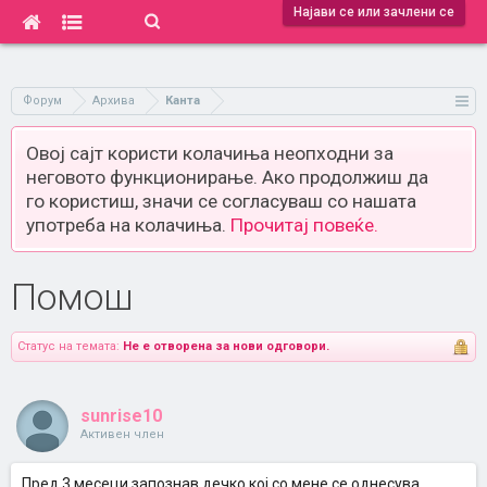
Најави се или зачлени се
Форум
Архива
Канта
Овој сајт користи колачиња неопходни за
неговото функционирање. Ако продолжиш да
го користиш, значи се согласуваш со нашата
употреба на колачиња.
Прочитај повеќе.
Помош
Статус на темата:
Не е отворена за нови одговори.
sunrise10
Активен член
Пред 3 месеци запознав дечко кој со мене се однесува