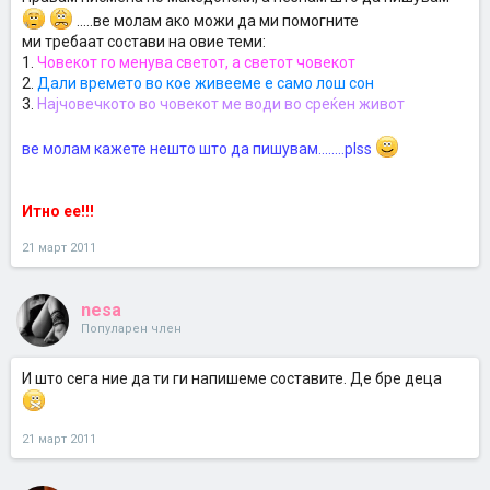
.....ве молам ако можи да ми помогните
ми требаат состави на овие теми:
1.
Човекот го менува светот, а светот човекот
2.
Дали времето во кое живееме е само лош сон
3.
Најчовечкото во човекот ме води во среќен живот
ве молам кажете нешто што да пишувам........plss
Итно ее!!!
21 март 2011
nesa
Популарен член
И што сега ние да ти ги напишеме составите. Де бре деца
21 март 2011