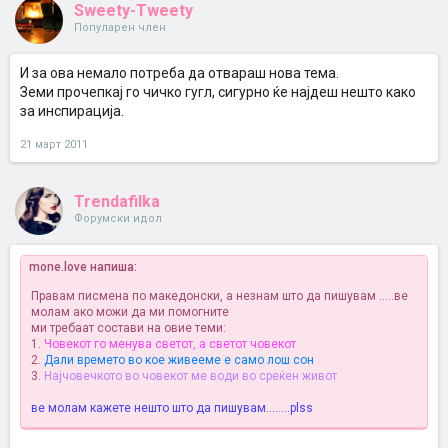
Sweety-Tweety
Популарен член
И за ова немало потреба да отвараш нова тема.
Земи прочепкај го чичко гугл, сигурно ќе најдеш нешто како
за инспирација.
21 март 2011
Trendafilka
Форумски идол
mone.love напиша:
Правам писмена по македонски, а незнам што да пишувам
.....ве
молам ако можи да ми помогните
ми требаат состави на овие теми:
1.
Човекот го менува светот, а светот човекот
2.
Дали времето во кое живееме е само лош сон
3.
Најчовечкото во човекот ме води во среќен живот
ве молам кажете нешто што да пишувам........plss