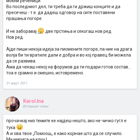
моќни реченици.
Во последниот дел, ти треба да ги држиш конците и да
пресечеш - т.е. да дадеш одговор на сите поставени
прашања погоре.
И не заборавај
две прстиња и секогаш нов ред.
Нов ред.
Ајде пиши некоја идеја за писмените погоре, па ние на драга
волја би ти вратиле дали е добра и во кој правец би можела
да се развива.
Ама да чекаш некој на форумов да ти подари готов состав...
тоа е срамно и смешно, истовремено.
21 март 2011
Karol.Ina
Истакнат член
прочачкај низ темите ке најдеш нешто, ако не чичко гугл е
тука
А и ова твое „Помоош„ е како којзнае што да се случило.
Ми мириса на клуч !