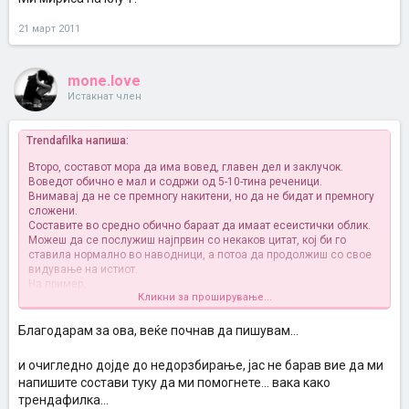
21 март 2011
mone.love
Истакнат член
Trendafilka напиша:
Второ, составот мора да има вовед, главен дел и заклучок.
Воведот обично е мал и содржи од 5-10-тина реченици.
Внимавај да не се премногу накитени, но да не бидат и премногу
сложени.
Составите во средно обично бараат да имаат есеистички облик.
Можеш да се послужиш најпрвин со некаков цитат, кој би го
ставила нормално во наводници, а потоа да продолжиш со свое
видување на истиот.
На пример,
Кликни за проширување...
за првата тема
Човекот го менува светот, а светот човекот
, ќе го
употребам следниот цитат:
"Само две работи се бесконечни - Универзумот и човековата
Благодарам за ова, веќе почнав да пишувам...
глупост. За второво не сум сигурен" - Алберт Ајнштајн.
и очигледно дојде до недорзбирање, јас не барав вие да ми
И почнуваш да анализираш.
напишите состави туку да ми помогнете... вака како
Дали човекот го менува светот? Како? На подобро или на полошо?
трендафилка...
Дали човековото знаење и ум му прават добро - или повеќе штета