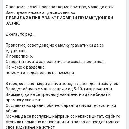
Оваа тема, освен насловот кој ме иритира, може да стои.
Замолувам насловот да се смени во
ПРАВИЛА ЗА ПИШУВАЊЕ ПИСМЕНИ ПО МАКЕДОНСКИ
ЈАЗИК.
Е сега , по ред...
Првиот мој совет девојче е малку граматички да се
едуцираш.
И правописно.
Отвори ја темата за правопис ако сакаш, прочепкај...
Не може е разделно,
не можи е недозволено во писмена.
Второ, составот мора да има вовед, главен дел и заклучок.
Воведот обично е мал и содржи од 5-10-тина реченици.
Внимавај да не се премногу накитени, но да не бидат и
премногу сложени.
Составите во средно обично бараат да имаат есеистички
облик.
Можеш да се послужиш најпрвин со некаков цитат, кој би го
ставила нормално во наводници, а потоа да продолжиш со
свое видување на истиот.