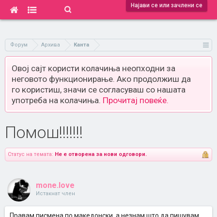
Најави се или зачлени се
Форум
Архива
Канта
Овој сајт користи колачиња неопходни за
неговото функционирање. Ако продолжиш да
го користиш, значи се согласуваш со нашата
употреба на колачиња.
Прочитај повеќе.
Помош!!!!!!!
Статус на темата:
Не е отворена за нови одговори.
mone.love
Истакнат член
Правам писмена по македонски, а незнам што да пишувам