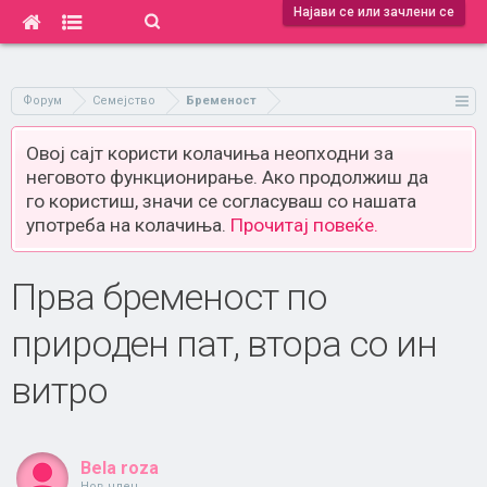
Најави се или зачлени се
Форум
Семејство
Бременост
Овој сајт користи колачиња неопходни за
неговото функционирање. Ако продолжиш да
го користиш, значи се согласуваш со нашата
употреба на колачиња.
Прочитај повеќе.
Прва бременост по
природен пат, втора со ин
витро
Bela roza
Нов член