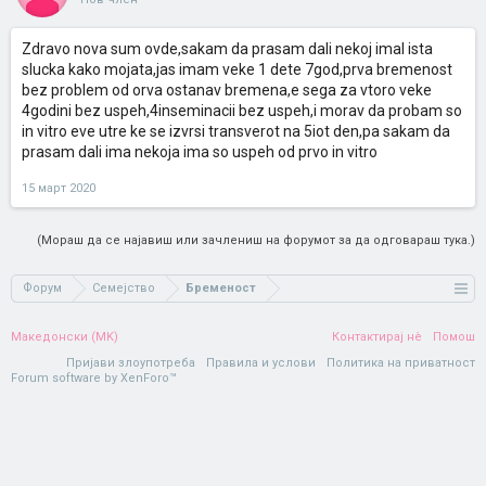
Zdravo nova sum ovde,sakam da prasam dali nekoj imal ista
slucka kako mojata,jas imam veke 1 dete 7god,prva bremenost
bez problem od orva ostanav bremena,e sega za vtoro veke
4godini bez uspeh,4inseminacii bez uspeh,i morav da probam so
in vitro eve utre ke se izvrsi transverot na 5iot den,pa sakam da
prasam dali ima nekoja ima so uspeh od prvo in vitro
15 март 2020
(Мораш да се најавиш или зачлениш на форумот за да одговараш тука.)
Форум
Семејство
Бременост
Македонски (MK)
Контактирај нè
Помош
Пријави злоупотреба
Правила и услови
Политика на приватност
Forum software by XenForo™