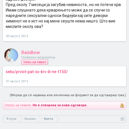
Пред околу 7 месеци ја загубив невиноста , но не потече крв.
Имам слушнато дека крварењето може да се случи со
наредните сексуални односи бидејќи кај сите девојки
хименот не е ист но кај мене сеуште нема ништо. Што вие
мислите околу ова?
30 август 2013
RainBow
Глобален модератор
Член на тимот
seks/prviot-pat-so-krv-ili-ne-t150/
31 август 2013
(Мораш да се најавиш или зачлениш на форумот за да одговараш тука.)
Статус на темата:
Не е отворена за нови одговори.
Форум
Архива
Канта