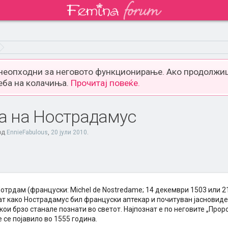
 неопходни за неговото функционирање. Ако продолжиш
еба на колачиња.
Прочитај повеќе.
а на Нострадамус
 од
EnnieFabulous
,
20 јули 2010
.
трдам (француски: Michel de Nostredame; 14 декември 1503 или 21 
ат како Нострадамус бил француски аптекар и почитуван јасновидец
ои брзо станале познати во светот. Најпознат е по неговите „Проро
 се појавило во 1555 година.