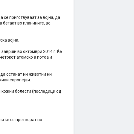
а се приготвуваат за војна, да
а бегаат во планините, во
ска војна.
е заврши во октомври 2014 г. Ќе
четокот атомско а потоа и
 да останат ни животни ни
живи европејци.
ги кожни болести (последици од
ни ќе се претворат во