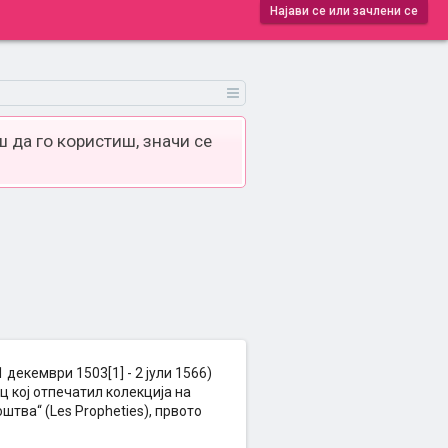
Најави се или зачлени се
 да го користиш, значи се
декември 1503[1] - 2 јули 1566)
 кој отпечатил колекција на
штва“ (Les Propheties), првото