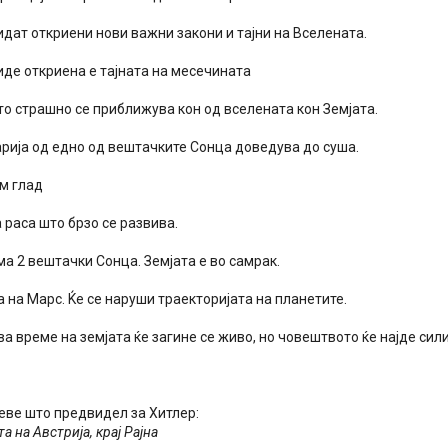
идат откриени нови важни закони и тајни на Вселената.
иде откриена е тајната на месечината
то страшно се приближува кон од вселената кон Земјата.
арија од едно од вештачките Сонца доведува до суша.
ем глад
 раса што брзо се развива.
ма 2 вештачки Сонца. Земјата е во самрак.
а на Марс. Ќе се наруши траекторијата на планетите.
ва време на земјата ќе загине се живо, но човештвото ќе најде сил
 еве што предвидел за Хитлер:
а на Австрија, крај Рајна