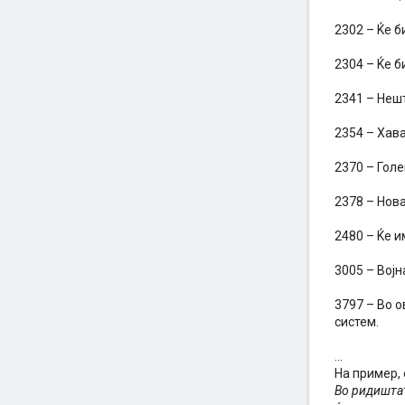
2302 – Ќе б
2304 – Ќе б
2341 – Неш
2354 – Хав
2370 – Гол
2378 – Нова
2480 – Ќе и
3005 – Војн
3797 – Во о
систем.
...
На пример,
Во ридиштат