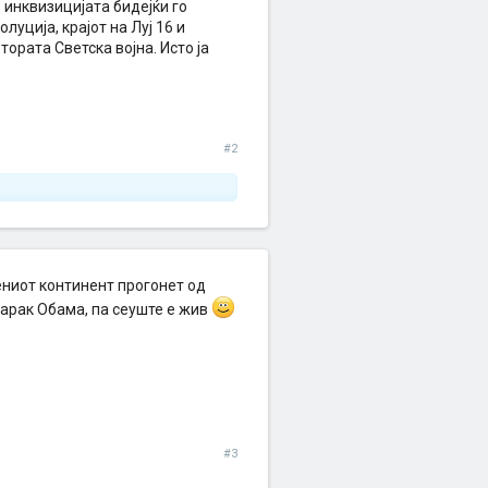
 инквизицијата бидејќи го
ција, крајот на Луј 16 и
ората Светска војна. Исто ја
#2
ениот континент прогонет од
 Барак Обама, па сеуште е жив
#3