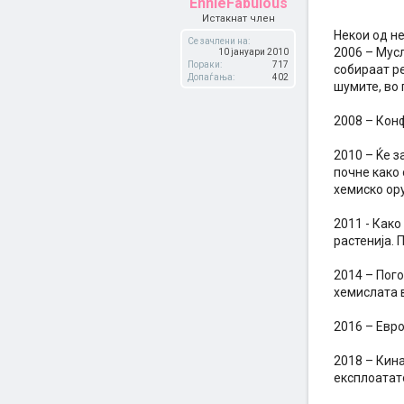
EnnieFabulous
Истакнат член
Некои од н
Се зачлени на:
2006 – Мусл
10 јануари 2010
Пораки:
717
собираат ре
Допаѓања:
402
шумите, во 
2008 – Конф
2010 – Ќе з
почне како 
хемиско ору
2011 - Как
растенија. 
2014 – Пого
хемислата 
2016 – Евр
2018 – Кина
експлоатат