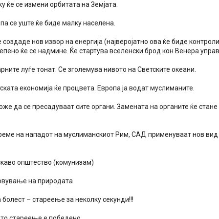
у ќе се измени орбитата на Земјата.
па се уште ќе биде малку населена.
е создаде нов извор на енергија (најверојатно ова ќе биде контро
епено ќе се надмине. Ќе стартува вселенски брод кон Венера управ
рните луѓе тонат. Се зголемува нивото на Светските океани.
ската економија ќе процвета. Европа ја водат муслиманите.
оже да се пресадуваат сите органи. Замената на органите ќе стане
време на нападот на муслиманскиот Рим, САД применуваат нов вид 
скаво општество (комунизам)
овување на природата
 болест – стареење за неколку секунди!!!
ото стареење е победено.