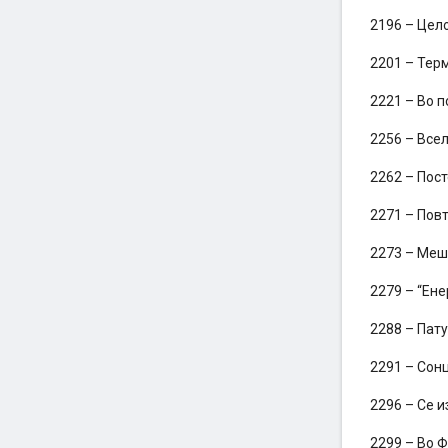
2196 – Цел
2201 – Тер
2221 – Во п
2256 – Всел
2262 – Пост
2271 – Пов
2273 – Меша
2279 – “Ене
2288 – Пату
2291 – Сонц
2296 – Се и
2299 – Во 