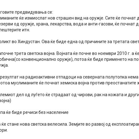
еговите предвидувања се:
иманите ќе измиослат нов страшен вид на оружје. Сите ќе почнат д
зерви од оружје, храна, лекарства, вода и анти-гасови, ќе почнат д
пештерите итн.
ликт во Хиндустан. Ова ќе биде една од причините за третата свет
апочне трета светска војна. Војната ќе почне во ноември 2010 г. а ќ
обична(со конвенционално оружје), потоа ќе биде применето на по
жја.
о резултат на радиоактивни отпадоци на северната полутопка нема
Потоа муслиманите ќе почнат хемиска војна против преостанатите 
лемиот дел од луѓето ќе страдаат од чирови, рак на кожата и дру
војна)
опа ќе биде речиси без население
 ќе стане нова светска велесила. Земјите во развој од експлоатира
ори.