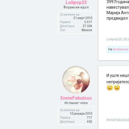
3997година 
Lolipop23
навестувал
Форумски идол
Марија Анто
Се зачлени на:
предвидел 
21 март 2010
Пораки:
5.517
Допаѓања:
27.304
Пол:
Женски
Lolipop23
,
20 
На
teddybear
И уште нешт
непријатело
EnnieFabulous
Истакнат член
Се зачлени на:
10 јануари 2010
Пораки:
717
EnnieFabulou
Допаѓања:
402