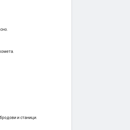
сно.
комета.
 бродови и станици.