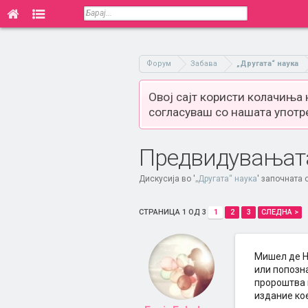
Форум
Забава
„Другата“ наука
Овој сајт користи колачиња
согласуваш со нашата употр
Предвидувањат
Дискусија во '
„Другата“ наука
' започната
СТРАНИЦА 1 ОД 3
1
2
3
СЛЕДНА >
Мишел де Но
или попозн
пророштва к
издание кое