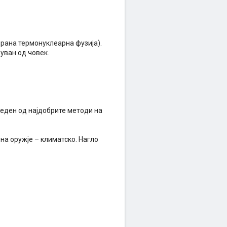
лирана термонуклеарна фузија).
уван од човек.
 еден од најдобрите методи на
на оружје – климатско. Нагло