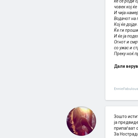
ќе се роди 
човек кој ќе
И чија наме
Водачот на
Кој ќе дојде
Ќе ги проши
И ќе ја поде
Огнот и смрт
со ужас и с
Преку ноќ п
Дали верув
EnnieFabulou
Зошто истит
ја предвиде
припаѓаат 
За Нострад