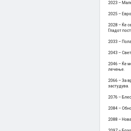
2023 – Малк
2025 – Евро
2028 – Ќе с
Гладот пост
2033 – Пола
2043 – Свет
2046 – Ќе м
лечење.
2066 – За 
застудува.
2076 – Бле
2084 – Обн
2088 – Нова
2097 – Брз