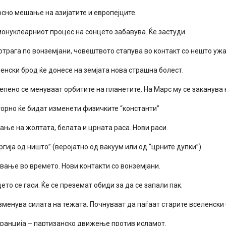
осно мешање на азијатите и европејците.
монуклеарниот процес на сонцето забавува. Ќе застуди.
отрага по вонземјани, човештвото стапува во контакт со нешто ужа
енски брод ќе донесе на земјата нова страшна болест.
епено се менуваат орбитите на планетите. На Марс му се заканува 
торно ќе бидат изменети физичките “константи”
ње на жолтата, белата и црната раса. Нови раси.
ргија од ништо” (веројатно од вакуум или од “црните дупки”)
вање во времето. Нови контакти со вонземјани.
ето се гаси. Ќе се преземат обиди за да се запали пак.
зменува силата на тежата. Почнуваат да паѓаат старите вселенски
Франција – партизанско движење против исламот.