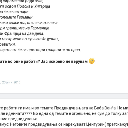
од сиромашни родители,
 ги освои Полска и Унгарија
ра ќе се оствари
 големите Германи
 како спасител, што е чиста лага.
ри границите на Германија
ли Франција на два дела.
та скриени во куглите ќе јурнат,
травитии.
ријателот ќе ги претвори градовите во прав.
ате во овие работи? Јас искрено не верувам
s
,
20 јули 2010
е работи ги има и во темата Предвидувањата на Баба Ванѓа. Не ми
ле иднината???? Во една од темите е згрешено, не сум до толку за
овие предвидувања.
амус: Неговите предвидувања се нарекуваат Центурии( претскажув