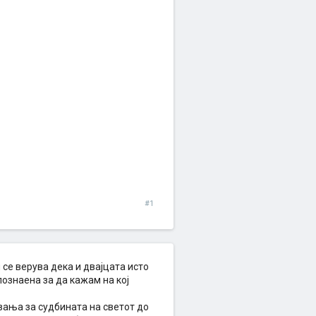
#1
 се верува дека и двајцата исто
познаена за да кажам на кој
ања за судбината на светот до