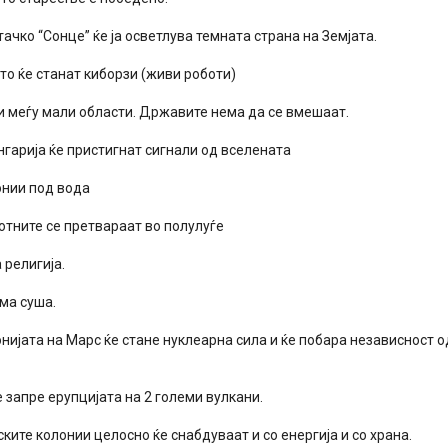
ачко “Сонце” ќе ја осветлува темната страна на Земјата.
то ќе станат киборзи (живи роботи)
ни меѓу мали области. Државите нема да се вмешаат.
нгарија ќе пристигнат сигнали од вселената
онии под вода
отните се претвараат во полулуѓе
 религија.
ма суша.
нијата на Марс ќе стане нуклеарна сила и ќе побара независност 
е запре ерупцијата на 2 големи вулкани.
ките колонии целосно ќе снабдуваат и со енергија и со храна.