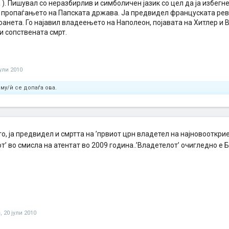
). Пишувал со неразбирлив и симболичен јазик со цел да ја избегне
 пропаѓањето на Папската држава. Ја предвидел француската револу
анета. Го најавил владеењето на Наполеон, појавата на Хитлер и Вт
и сопствената смрт.
јули 2010
му/ѝ се допаѓа ова.
о, ја предвидел и смртта на ’првиот црн владетел на најновооткри
т’ во смисла на атентат во 2009 година..’Владетелот’ очигледно е
s
,
20 јули 2010