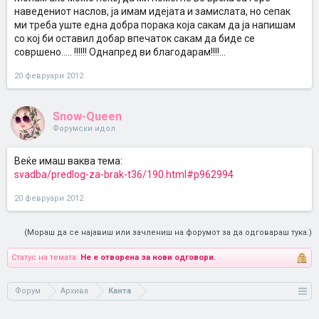
наведениот наслов, ја имам идејата и замислата, но сепак
ми треба уште една добра порака која сакам да ја напишам
со кој би оставил добар впечаток сакам да биде се
совршено..... !!!!!! Однапред ви благодарам!!!!...
20 февруари 2012
Snow-Queen
Форумски идол
Веќе имаш ваква тема:
svadba/predlog-za-brak-t36/190.html#p962994
20 февруари 2012
(Мораш да се најавиш или зачлениш на форумот за да одговараш тука.)
Статус на темата:
Не е отворена за нови одговори.
Форум
Архива
Канта