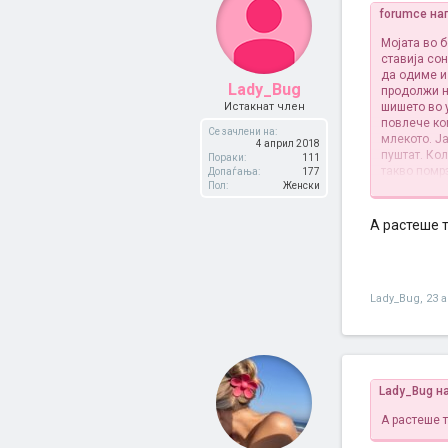
forumce на
Мојата во б
ставија сон
да одиме и
Lady_Bug
продолжи н
Истакнат член
шишето во 
повлече ко
Се зачлени на:
млекото. Ј
4 април 2018
пуштат. Ко
Пораки:
111
такво помрз
Допаѓања:
177
Пол:
Женски
Немам некој
А растеше т
Lady_Bug
,
23 
Lady_Bug н
А растеше т