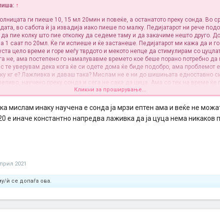
пиша:
↑
олницата ги пиеше 10, 15 мл 20мин и повеќе, а останатото преку сонда. Во ср
дата, во сабота ѝ ја извадија иако пиеше по малку. Педијатарот ни рече под
 да пие колку што пие отколку да седеме таму и да закачиме нешто друго. Д
а 1 саат по 20мл. Ќе ги испиеше и ќе застанеше. Педијатарот ми кажа да и г
уста цело време и горе меѓу тврдото и мекото непце да стимулирам со цуцлат
га не, ама постепено го намалувавме времето кое беше порано потребно да 
ас те уверувам дека кога ќе си одете дома ќе биде подобро, ама проблемот 
лку кг е? Лажливка и даваш така? Мислам не е ни до шишињата едноставно с
еливо, научено преку сонда и сега не сака да цица. Ама со тек на време ќе 
Кликни за проширување...
 совет да ти дадам, само утеха, оти знам како е. Ќе мине.
ака мислам инаку научена е сонда ја мрзи ептен ама и веќе не можат
20 е иначе константно напредва лаживка да ја цуца нема никаков
април 2021
у/ѝ се допаѓа ова.