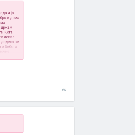
еда и ја
обро е дома
ома
о држам
а. Кога
го испие
е додека ве
и е бебето
почне.
#6