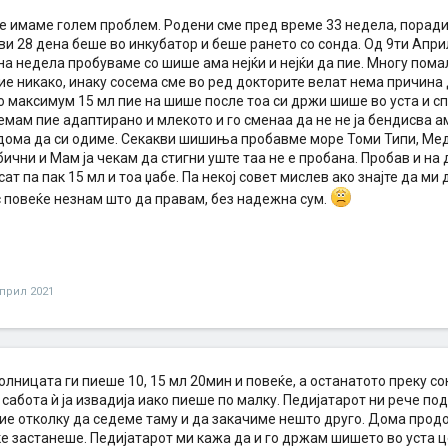
ие имаме голем проблем. Родени сме пред време 33 недела, порад
и 28 дена беше во инкубатор и беше рането со сонда. Од 9ти Апри
а недела пробуваме со шише ама нејќи и нејќи да пие. Многу пома
е никако, инаку сосема сме во ред докторите велат нема причина д
 максимум 15 мл пие на шише после тоа си држи шише во уста и спи
емам пие адаптирано и млекото и го сменаа да не не ја бендисва ам
ома да си одиме. Секакви шишиња пробавме море Томи Типи, Мед
бични и Мам ја чекам да стигни уште таа не е пробана. Пробав и на 
сат па пак 15 мл и тоа џабе. Па некој совет мислев ако знајте да ми 
с повеќе незнам што да правам, без надежна сум.
април 2021
олницата ги пиеше 10, 15 мл 20мин и повеќе, а останатото преку сон
 сабота ѝ ја извадија иако пиеше по малку. Педијатарот ни рече по
ие отколку да седеме таму и да закачиме нешто друго. Дома продол
е застанеше. Педијатарот ми кажа да и го држам шишето во уста ц