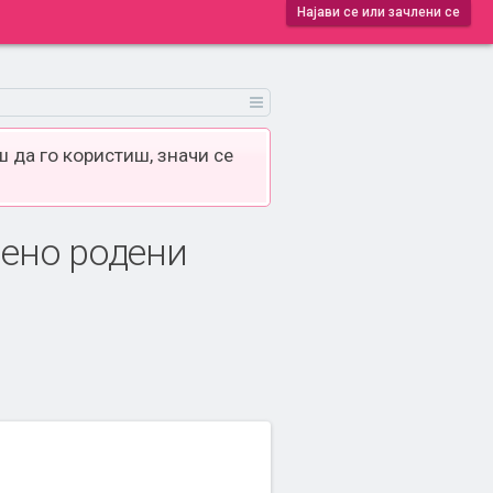
Најави се или зачлени се
 да го користиш, значи се
мено родени