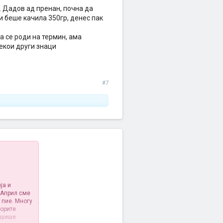
. Дадов ад пренан, почна да
и беше качила 350гр, денес пак
та се роди на термин, ама
екои други знаци
#7
ја и
 Април сме
 пие. Многу
торите
а шише