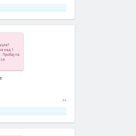
уцла?
за над 1
. Пробај па
 се
е
#4