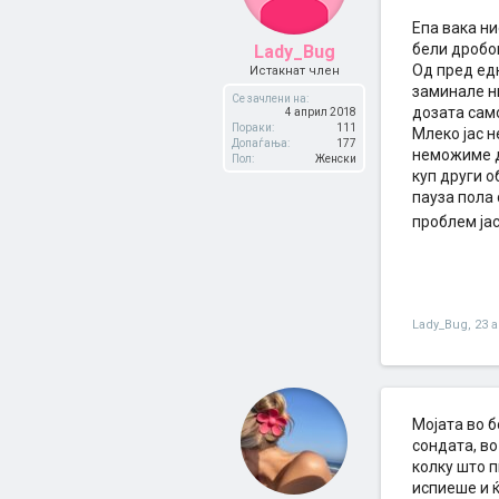
Епа вака н
бели дробов
Lady_Bug
Од пред едн
Истакнат член
заминале ни
Се зачлени на:
дозата само
4 април 2018
Пораки:
111
Млеко јас н
Допаѓања:
177
неможиме д
Пол:
Женски
куп други о
пауза пола 
проблем ја
Lady_Bug
,
23 
Мојата во б
сондата, во
колку што п
испиеше и ќ