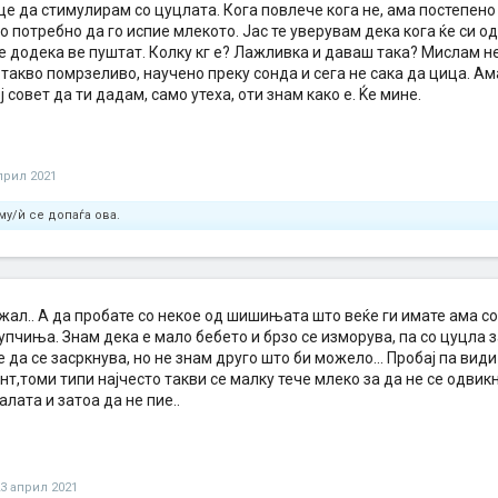
це да стимулирам со цуцлата. Кога повлече кога не, ама постепен
 потребно да го испие млекото. Јас те уверувам дека кога ќе си о
е додека ве пуштат. Колку кг е? Лажливка и даваш така? Мислам 
 такво помрзеливо, научено преку сонда и сега не сака да цица. Ама
 совет да ти дадам, само утеха, оти знам како е. Ќе мине.
прил 2021
му/ѝ се допаѓа ова.
жал.. А да пробате со некое од шишињата што веќе ги имате ама с
пчиња. Знам дека е мало бебето и брзо се изморува, па со цуцла за
 да се засркнува, но не знам друго што би можело... Пробај па види
т,томи типи најчесто такви се малку тече млеко за да не се одвик
лата и затоа да не пие..
3 април 2021