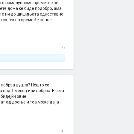
о го намалувавме времето кое
дете дома ќе биде подобро, ама
не е ни до шишињата едноставно
 со тек на време ќе почне.
#2
о побрза цуцла? Нешто со
 над 1 месец или побрза. Е сега
 бидејќи овие
нат од доење и тоа може да ја
#3