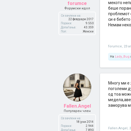
мекото неп
forumce
беше порано
Форумски идол
проблемот 
Се зачлени на:
си е бебето
22 февруари 2017
Пораки:
9.550
Немам некој
Допаѓања:
43.359
Пол:
Женски
forumce
,
23 а
На
Lady_Bug
Многу ми е 
поголеми ду
од тоа може
медела,авен
заморува ма
Fallen.Angel
Популарен член
Се зачлени на:
18 јуни 2014
Пораки:
2.944
Fallen.Angel
,
2
Допаѓања:
7.890