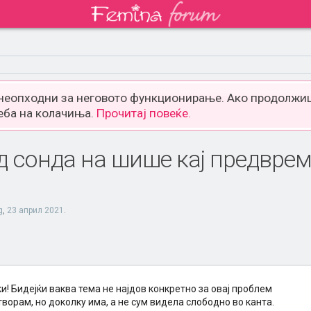
 неопходни за неговото функционирање. Ако продолжиш
еба на колачиња.
Прочитај повеќе.
 сонда на шише кај предвре
g
,
23 април 2021
.
и! Бидејќи ваква тема не најдов конкретно за овај проблем
ворам, но доколку има, а не сум видела слободно во канта.