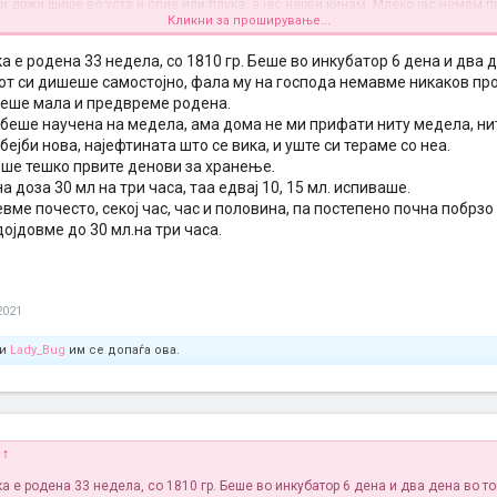
и држи шише во уста и спие или плука, а јас нерви кинам. Млеко јас немам п
Кликни за проширување...
и млекото и го сменаа да не не ја бендисва ама ништо таа пак не пие и не п
ома да си одиме. Секакви шишиња пробавме море Томи Типи, Медела Калм
куп други обични и Мам ја чекам да стигни уште таа не е пробана. Пробав и 
а е родена 33 недела, со 1810 гр. Беше во инкубатор 6 дена и два 
ам 15 мл па пауза пола сат па пак 15 мл и тоа џабе. Па некој совет мислев ак
от си дишеше самостојно, фала му на господа немавме никаков пр
дали имал некој ваков проблем јас повеќе незнам што да правам, без надежн
беше мала и предвреме родена.
беше научена на медела, ама дома не ми прифати ниту медела, нит
бејби нова, најефтината што се вика, и уште си тераме со неа.
еше тешко првите денови за хранење.
 доза 30 мл на три часа, таа едвај 10, 15 мл. испиваше.
евме почесто, секој час, час и половина, па постепено почна побрзо
ојдовме до 30 мл.на три часа.
2021
и
Lady_Bug
им се допаѓа ова.
:
↑
а е родена 33 недела, со 1810 гр. Беше во инкубатор 6 дена и два дена во т