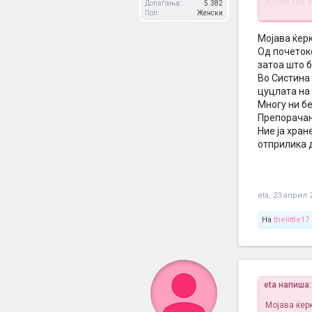
после тоа с
Допаѓања:
5.382
Пол:
Женски
адаптирано 
неможиме д
Авент еден 
Мојава ќерк
да и го дав
Од почеток
ми дајте, 
затоа што 
Во Систина 
цуцлата на 
Многу ни б
Препорачана
Ние ја хран
отприлика д
eta
,
23 април 
На
thelittle17
eta напиша
Мојава ќерк