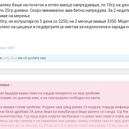
млеко беше на почеток и ептен малце напредуваше, по 10гр на ден
по 25гр.дневно. Скоро минимално ама битно напредува. За 2 недел
диме на мерење.
0гр, не испуштија по 5 дена со 2250, на 2 месеци имаше 3350. Моја
лекс на цицање и педијатрите ја сметаа за недоносена и заради н
прил 2021
и
Lady_Bug
им се допаѓа ова.
апиша:
↑
и! Бидејќи ваква тема не најдов конкретно за овај проблем
творам, но доколку има, а не сум видела слободно во канта.
ие имаме голем проблем. Родени сме пред време 33 недела, поради инфекци
ни бели дробови 28 дена беше во инкубатор и беше рането со сонда. Од 9ти
неонатологија. Од пред една недела пробуваме со шише ама нејќи и нејќи да
иња од нас запиле и си заминале ние никако, инаку сосема сме во ред док
 причина да не пие таа од 30 мл што и е дозата само максимум 15 мл пие н