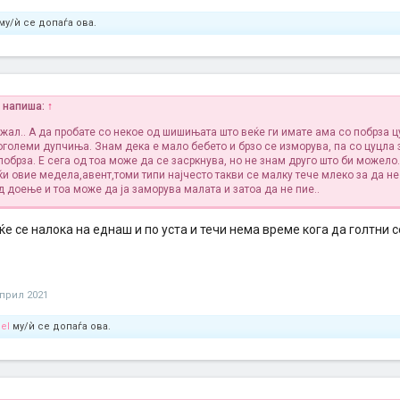
му/ѝ се допаѓа ова.
l напиша:
↑
 жал.. А да пробате со некое од шишињата што веќе ги имате ама со побрза ц
оголеми дупчиња. Знам дека е мало бебето и брзо се изморува, па со цуцла 
обрза. Е сега од тоа може да се засркнува, но не знам друго што би можело..
ќи овие медела,авент,томи типи најчесто такви се малку тече млеко за да не
 доење и тоа може да ја заморува малата и затоа да не пие..
ќе се налока на еднаш и по уста и течи нема време кога да голтни с
април 2021
el
му/ѝ се допаѓа ова.