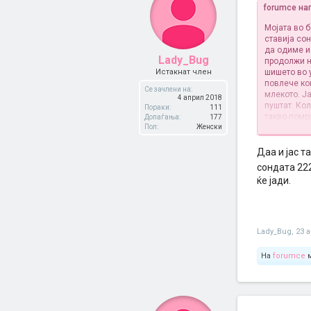
forumce на
Мојата во б
ставија сон
да одиме и
Lady_Bug
продолжи н
Истакнат член
шишето во 
повлече ко
Се зачлени на:
млекото. Ј
4 април 2018
пуштат. Ко
Пораки:
111
такво помрз
Допаѓања:
177
Пол:
Женски
Немам некој
Даа и јас т
сондата 22
ќе јади.
Lady_Bug
,
23 
На
forumce
м