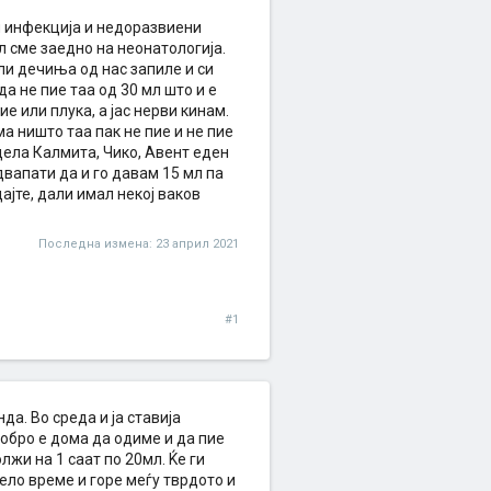
и инфекција и недоразвиени
л сме заедно на неонатологија.
ли дечиња од нас запиле и си
а не пие таа од 30 мл што и е
е или плука, а јас нерви кинам.
а ништо таа пак не пие и не пие
ела Калмита, Чико, Авент еден
двапати да и го давам 15 мл па
дајте, дали имал некој ваков
Последна измена:
23 април 2021
#1
да. Во среда и ја ставија
добро е дома да одиме и да пие
жи на 1 саат по 20мл. Ќе ги
ело време и горе меѓу тврдото и