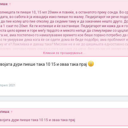
пиша:
↑
олницата ги пиеше 10, 15 мл 20мин и повеќе, а останатото преку сонда. Во ср
дата, во сабота ѝ ја извадија иако пиеше по малку. Педијатарот ни рече под
 да пие колку што пие отколку да седеме таму и да закачиме нешто друго. Д
а 1 саат по 20мл. Ќе ги испиеше и ќе застанеше. Педијатарот ми кажа да и г
уста цело време и горе меѓу тврдото и мекото непце да стимулирам со цуцлат
га не, ама постепено го намалувавме времето кое беше порано потребно да 
ас те уверувам дека кога ќе си одете дома ќе биде подобро, ама проблемот 
лку кг е? Лажливка и даваш така? Мислам не е ни до шишињата едноставно с
еливо, научено преку сонда и сега не сака да цица. Ама со тек на време ќе 
Кликни за проширување...
 совет да ти дадам, само утеха, оти знам како е. Ќе мине.
војата дури пиеше така 10 15 и оваа така прај
април 2021
апиша:
↑
војата дури пиеше така 10 15 и оваа така прај