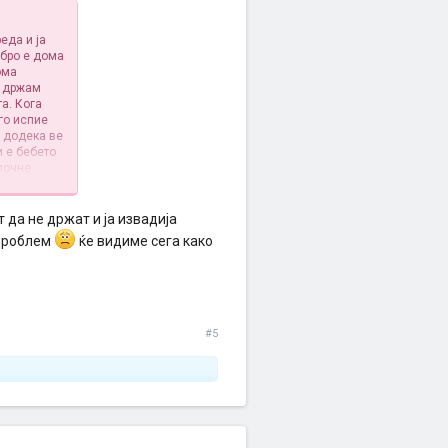
еда и ја
обро е дома
ома
о држам
а. Кога
го испие
е додека ве
и е бебето
почне.
 да не држат и ја извадија
 проблем
ќе видиме сега како
#5