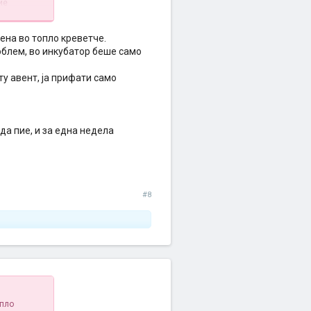
ие
ие
ита, Чико,
на двапати
дена во топло креветче.
о знајте да
облем, во инкубатор беше само
а сум.
у авент, ја прифати само
 да пие, и за една недела
#8
опло