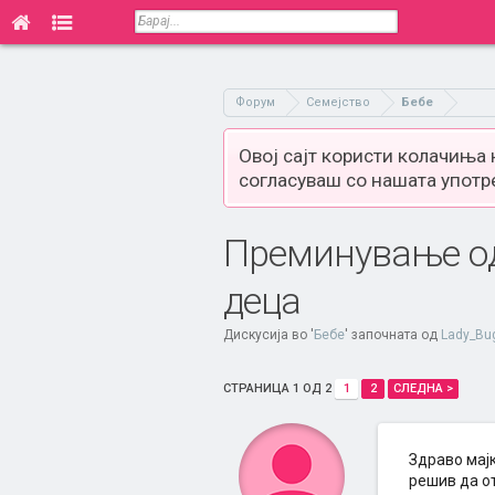
Форум
Семејство
Бебе
Овој сајт користи колачиња
согласуваш со нашата употр
Преминување од
деца
Дискусија во '
Бебе
' започната од
Lady_Bu
СТРАНИЦА 1 ОД 2
1
2
СЛЕДНА >
Здраво мајк
решив да от