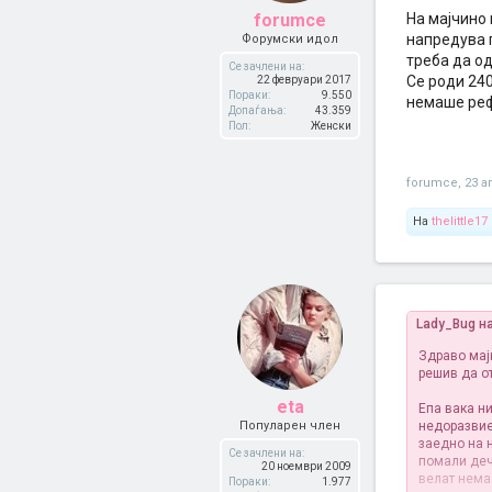
forumce
На мајчино 
напредува 
Форумски идол
треба да о
Се зачлени на:
Се роди 240
22 февруари 2017
Пораки:
9.550
немаше реф
Допаѓања:
43.359
Пол:
Женски
forumce
,
23 а
На
thelittle17
Lady_Bug н
Здраво мајк
решив да о
eta
Епа вака н
Популарен член
недоразвие
заедно на 
Се зачлени на:
помали деч
20 ноември 2009
велат нема
Пораки:
1.977