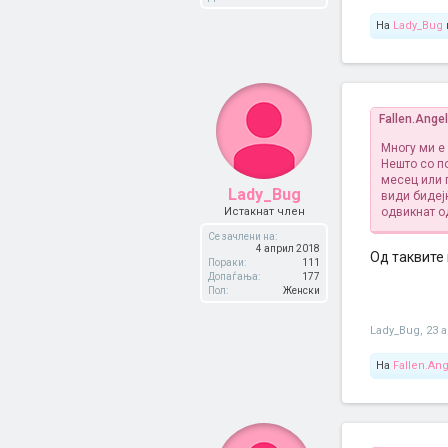
На
Lady_Bug
Fallen.Ange
Многу ми е
Нешто со п
месец или п
Lady_Bug
види бидеј
Истакнат член
одвикнат од
Се зачлени на:
4 април 2018
Од таквите 
Пораки:
111
Допаѓања:
177
Пол:
Женски
Lady_Bug
,
23 
На
Fallen.Ang