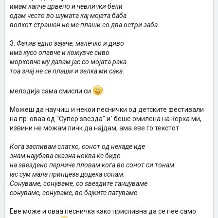
имам капче црвено и чевлички бели
одам често во шумата кај мојата баба
волкот страшен не ме плаши со два остри заба.
3.
Фатив едно зајаче, малечко и диво
има кусо опавче и кожувче сиво
морковче му давам јас со мојата рака
тоа знај не се плаши и зелка ми сака.
мелодија сама смисли си
Можеш да научиш и некои песнички од детските фестивали
на пр. оваа од "Супер ѕвезда" и` беше омилена на ќерка ми,
извини не можам линк да најдам, ама еве го текстот
Кога заспивам слатко, сонот од некаде иде
знам најубава сказна ноќва ќе биде
на ѕвездено перниче пловам кога во сонот си тонам
јас сум мала принцеза додека сонам.
Сонуваме, сонуваме, со ѕвездите танцуваме
сонуваме, сонуваме, во бајките патуваме.
Еве може и оваа песничка како приспивна да се пее само