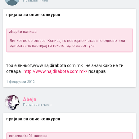
Истакнат член
пријава за овие конкурси
zhap4e напиша:
Линкот не се отвара. Копирај го повторно и стави го одново, или
едноставно пастирај го текстот од огласот тука.
тоа е линкот,www.najdirabota.com.mk...не знам како не ти
отвара...
http://www.najdirabota.com.mk/
.поздрав
1 февруари 2012
Abeja
Популарен член
пријава за овие конкурси
crnamacka01 напиша: