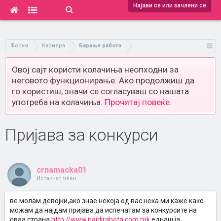
Најави се или зачлени се
Форум
Кариера
Барање работа
Овој сајт користи колачиња неопходни за
неговото функционирање. Ако продолжиш да
го користиш, значи се согласуваш со нашата
употреба на колачиња.
Прочитај повеќе.
Пријава за конкурси
crnamacka01
Истакнат член
ве молам девојки,ако знае некоја од вас нека ми каже како
можам да најдам пријава да испечатам за конкурсите на
оваа страна
http://www.najdirabota.com.mk
еднаш ја