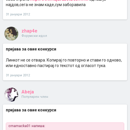
најдов,сега не знам каде,сум заборавила
31 јануари 2012
zhap4e
Форумски идол
пријава за овие конкурси
Линкот не се отвара. Копирај го повторно и стави го одново,
или едноставно пастирај го текстот од огласот тука.
31 јануари 2012
Abeja
Популарен член
пријава за овие конкурси
crnamacka01 напиша: