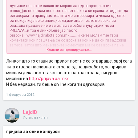
душичке ти ако не сакаш не мораш да одговараш,ако ти е
тешко,,јас не седам нон стоп на нет па кога ќе прашате веднаш да
одговорам...а прашувам тоа што ме интересира..и чекам одговор
од некоја која веќе аплицирала,или знае нешто во врска со
ова...ова прашање не е за оглас за работа.туку стриктно за
PRIJAVA...и тоа е линкот,еве јас пак го
отворив,,,www.najdirabota.com.mk.........и ќе те молам тие твои
коментари кои праш=ања се со врска за кои не да си ги задржиш
за тебе..затоа што мене твоите коментари ми се без врска па не
Кликни за проширување...
сум ти рекла до сега...не знам што се мачиш да пишуваш
Линкот што го стави во првиот пост не се отвараше, овој сега
ти ја отвара насловната страна од најдиработа, за пријава
мислам дека нема такво нешто на таа страна, сигурно
мислиш на
http://prijava.aa.mk/
И без нервози, ти беше on line кога ти одговорив.
1 февруари 2012
LejdiD
Истакнат член
пријава за овие конкурси