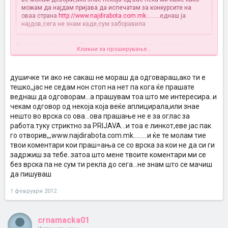
можам да најдам пријава да испечатам за конкурсите на
оваа страна
http://www.najdirabota.com.mk........
.еднаш ја
најдов,сега не знам каде,сум заборавила
Па имаш огласи за работа или општи прашања, прашај таму, си
Кликни за проширување...
отворила тема без врска а ниту линкот не е исправен и сега ние
прашуваме да го ставиш барем линкот тебе никаде те нема, така
и со здравствените книшки отвори тема.
душичке ти ако не сакаш не мораш да одговараш,ако ти е
тешко,,јас не седам нон стоп на нет па кога ќе прашате
веднаш да одговорам...а прашувам тоа што ме интересира..и
чекам одговор од некоја која веќе аплицирала,или знае
нешто во врска со ова...ова прашање не е за оглас за
работа.туку стриктно за PRIJAVA...и тоа е линкот,еве јас пак
го отворив,,,www.najdirabota.com.mk.........и ќе те молам тие
твои коментари кои праш=ања се со врска за кои не да си ги
задржиш за тебе..затоа што мене твоите коментари ми се
без врска па не сум ти рекла до сега...не знам што се мачиш
да пишуваш
1 февруари 2012
crnamacka01