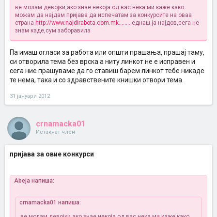
ве молам девојки,ако знае некоја од вас нека ми каже како
можам да најдам пријава да испечатам за конкурсите на оваа
страна
http://www.najdirabota.com.mk........
.еднаш ја најдов,сега не
знам каде,сум заборавила
Па имаш огласи за работа или општи прашања, прашај таму,
си отворила тема без врска а ниту линкот не е исправен и
сега ние прашуваме да го ставиш барем линкот тебе никаде
те нема, така и со здравствените книшки отвори тема.
31 јануари 2012
crnamacka01
Истакнат член
пријава за овие конкурси
Abeja напиша:
crnamacka01 напиша:
ве молам девојки,ако знае некоја од вас нека ми каже како