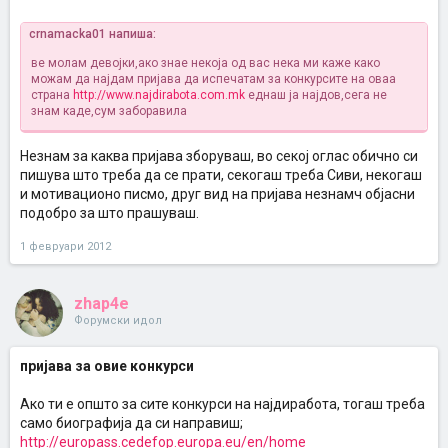
crnamacka01 напиша:
ве молам девојки,ако знае некоја од вас нека ми каже како
можам да најдам пријава да испечатам за конкурсите на оваа
страна
http://www.najdirabota.com.mk
еднаш ја најдов,сега не
знам каде,сум заборавила
Незнам за каква пријава зборуваш, во секој оглас обично си
пишува што треба да се прати, секогаш треба Сиви, некогаш
и мотивационо писмо, друг вид на пријава незнамч објасни
подобро за што прашуваш.
1 февруари 2012
zhap4e
Форумски идол
пријава за овие конкурси
Ако ти е општо за сите конкурси на најдиработа, тогаш треба
само биографија да си направиш;
http://europass.cedefop.europa.eu/en/home