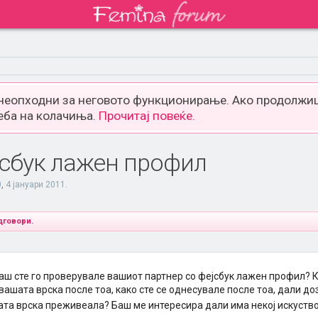
 неопходни за неговото функционирање. Ако продолжиш
еба на колачиња.
Прочитај повеќе.
јсбук лажен профил
0
,
4 јануари 2011
.
дговори.
аш сте го проверувале вашиот партнер со фејсбук лажен профил? К
вашата врска после тоа, како сте се однесувале после тоа, дали до
шата врска преживеала? Баш ме интересира дали има некој искуство