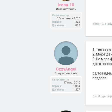
irena-10
Истакнат член
Се зачлени на:
10 септември 2010
Пораки:
325
irena-10
,
4 јан
Допаѓања:
882
1. Темава е
2. Мојот де
3. Не мора 
да го напра
OzzyAngel
од тоа иде
Популарен член
поздрав
Се зачлени на:
17 март 2010
Пораки:
1.884
Допаѓања:
1.227
OzzyAngel
,
4 