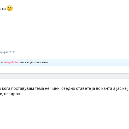
оти
нуари 2011
l
и
Angelche
им се допаѓа ова.
 кога поставувам тема не чини, сеедно ставете ја во канта а јас ќе
, поздрав.