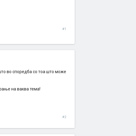
#1
ишто во споредба со тоа што може
рање на ваква тема!
#2