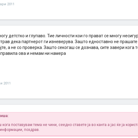
уари 2011
огу детстко и глупаво. Тие личности кои го прават се многу несигур
страв дека партнерот ги изневерува. Зашто едноставно не прашате
јте, а не со проверка. Зашто секогаш се дознава, сите завери кога 
направила ова и немам ни намера
ри 2011
пиша:
 кога поставувам тема не чини, сеедно ставете ја во канта а јас ќе ја кори
 информации, поздрав.