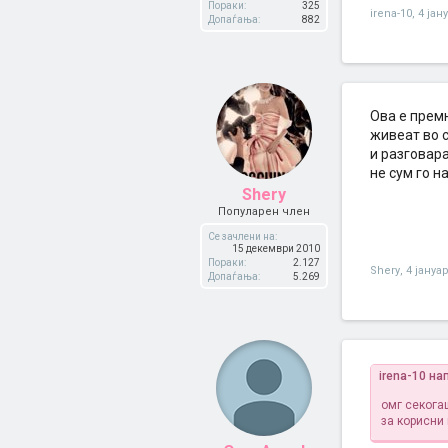
Пораки:
325
irena-10
,
4 јан
Допаѓања:
882
Ова е премн
живеат во 
и разговара
не сум го 
Shery
Популарен член
Се зачлени на:
15 декември 2010
Пораки:
2.127
Shery
,
4 јануа
Допаѓања:
5.269
irena-10 на
омг секогаш
за корисни