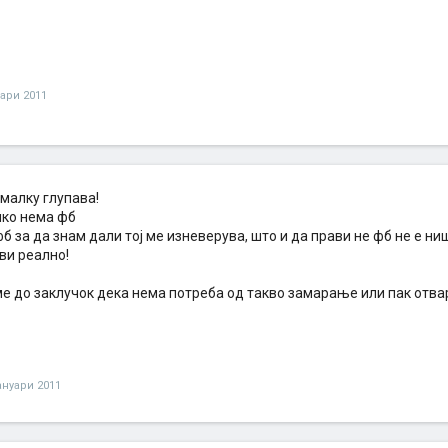
уари 2011
 малку глупава!
чко нема фб
фб за да знам дали тој ме изневерува, што и да прави не фб не е н
ви реално!
ме до заклучок дека нема потреба од такво замарање или пак отва
јануари 2011