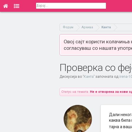
Форум
Архива
Канта
Овој сајт користи колачиња
согласуваш со нашата употр
Проверка со фе
Дискусија во '
Канта
' започната од
irena-1
Статус на темата:
Не е отворена за нови о
Дали неког
каква била 
тајна а ва