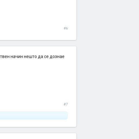
#6
ствен начин нешто да се дознае
#7