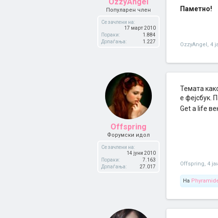
OzzyAngel
Паметно!
Популарен член
Се зачлени на:
17 март 2010
Пораки:
1.884
Допаѓања:
1.227
OzzyAngel
,
4 
Темата како
е фејсбук. 
Get a life в
Offspring
Форумски идол
Се зачлени на:
14 јуни 2010
Пораки:
7.163
Offspring
,
4 ја
Допаѓања:
27.017
На
Phyramid