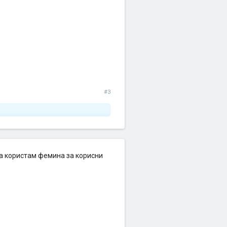
#3
 ја користам фемина за корисни