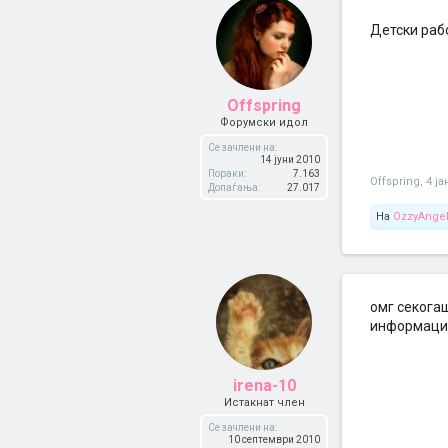
Детски раб
Offspring
Форумски идол
Се зачлени на:
14 јуни 2010
Пораки:
7.163
Offspring
,
4 ја
Допаѓања:
27.017
На
OzzyAnge
омг секогаш
информации
irena-10
Истакнат член
Се зачлени на:
10 септември 2010