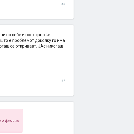
#4
ни во себе и постојано ќе
 што е проблемот доколку го има
тогаш се откриваат. ЈАс никогаш
#5
стам фемина