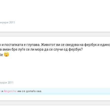
јануари 2011
 и постапката е глупава. Животот ви се сведува на фејсбук и един
Па аман бре луѓе се ли мора да се случи од фејсбук?
еќе
нуари 2011
e
и
Angelche
им се допаѓа ова.