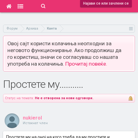
Најави се или зачлени се
Форум
Архива
Канта
Овој сајт користи колачиња неопходни за
неговото функционирање. Ако продолжиш да
го користиш, значи се согласуваш со нашата
употреба на колачиња.
Прочитај повеќе.
Простете му...........
Статус на темата:
Не е отворена за нови одговори.
nukierol
Истакнат член
Простете му на оној на кого треба да му простите и