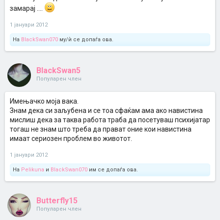
замарај ....
1 јануари 2012
На
BlackSwan070
му/ѝ се допаѓа ова.
BlackSwan5
Популарен член
Имењачко моја вака.
Знам дека си заљубена и се тоа сфаќам ама ако навистина
мислиш дека за таква работа траба да посетуваш психијатар
тогаш не знам што треба да прават оние кои навистина
имаат сериозен проблем во животот.
1 јануари 2012
На
Pelikuna
и
BlackSwan070
им се допаѓа ова.
Butterfly15
Популарен член