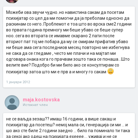
Можеби ова звучи чудно..но навистина сакам да посетам
психијатар со цел да ми помогни да ја преболам односно да
раскинам со него..Проблемот е тоа што во врска сме2 години
во првата година премногу ми беше убаво се беше супер
ноо..сега во втората се имавме скарано 2 пати после
вториот пат тој ме побара да му се смирам прифатив убаво
ни беше ама сега последниов месец повторно ме избегнува
не сака да се гледаме , често ме плачи и на мајтап ми
одговара онака кога го прачвам зошто така се понаша...Што
велите вие? Подобро би ми било ако се консултирам со
психијатар затоа што ми е прв а и многу го сакам
1 јануари 2012
maja.kostovska
Истакнат член
не се ваљда зезаш?? имаш 16 години, а више сакаш и
психијатар да посетеш? немој мала си, генерација си ми ... и
шо ако сте биле 2 години заедно ... било па поминало ти така
за секој ако одеш на психијата ехееее.... уживај и не се