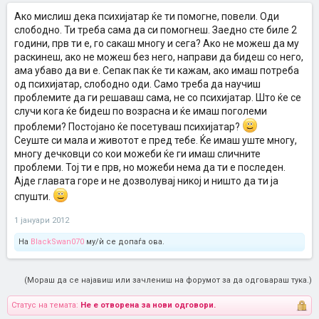
Ако мислиш дека психијатар ќе ти помогне, повели. Оди
слободно. Ти треба сама да си помогнеш. Заедно сте биле 2
години, прв ти е, го сакаш многу и сега? Ако не можеш да му
раскинеш, ако не можеш без него, направи да бидеш со него,
ама убаво да ви е. Сепак пак ќе ти кажам, ако имаш потреба
од психијатар, слободно оди. Само треба да научиш
проблемите да ги решаваш сама, не со психијатар. Што ќе се
случи кога ќе бидеш по возрасна и ќе имаш поголеми
проблеми? Постојано ќе посетуваш психијатар?
Сеуште си мала и животот е пред тебе. Ќе имаш уште многу,
многу дечковци со кои можеби ќе ги имаш сличните
проблеми. Тој ти е прв, но можеби нема да ти е последен.
Ајде главата горе и не дозволувај никој и ништо да ти ја
спушти.
1 јануари 2012
На
BlackSwan070
му/ѝ се допаѓа ова.
(Мораш да се најавиш или зачлениш на форумот за да одговараш тука.)
Статус на темата:
Не е отворена за нови одговори.