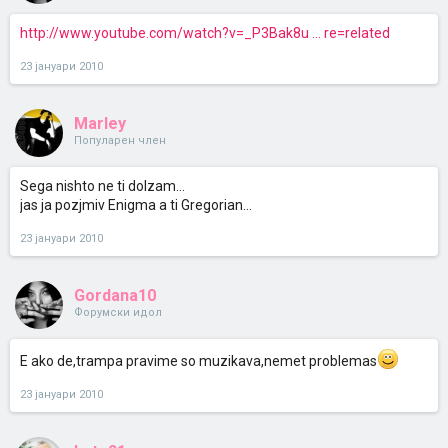
http://www.youtube.com/watch?v=_P3Bak8u ... re=related
23 јануари 2010
Marley
Популарен член
Sega nishto ne ti dolzam...
jas ja pozjmiv Enigma a ti Gregorian...
23 јануари 2010
Gordana10
Форумски идол
E ako de,trampa pravime so muzikava,nemet problemas
23 јануари 2010