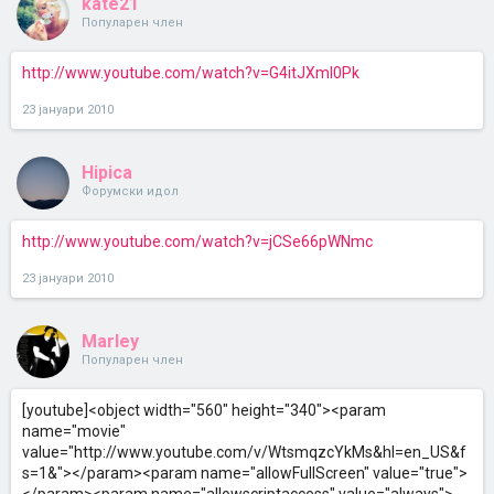
kate21
Популарен член
http://www.youtube.com/watch?v=G4itJXmI0Pk
23 јануари 2010
Hipica
Форумски идол
http://www.youtube.com/watch?v=jCSe66pWNmc
23 јануари 2010
Marley
Популарен член
[youtube]<object width="560" height="340"><param
name="movie"
value="http://www.youtube.com/v/WtsmqzcYkMs&hl=en_US&f
s=1&"></param><param name="allowFullScreen" value="true">