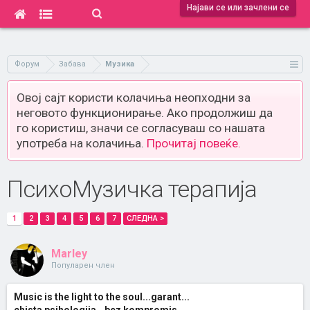
Најави се или зачлени се
Форум
Забава
Музика
Овој сајт користи колачиња неопходни за
неговото функционирање. Ако продолжиш да
го користиш, значи се согласуваш со нашата
употреба на колачиња.
Прочитај повеќе.
ПсихоМузичка терапија
1
2
3
4
5
6
7
СЛЕДНА >
Marley
Популарен член
Music is the light to the soul...garant...