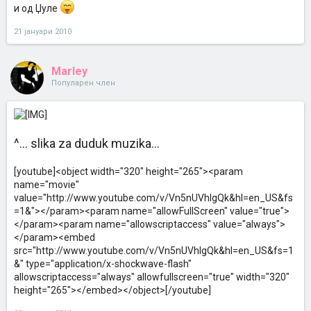
и од Џуле
21 јануари 2010
Marley
Популарен член
^... slika za duduk muzika...
[youtube]<object width="320" height="265"><param
name="movie"
value="http://www.youtube.com/v/Vn5nUVhIgQk&hl=en_US&fs
=1&"></param><param name="allowFullScreen" value="true">
</param><param name="allowscriptaccess" value="always">
</param><embed
src="http://www.youtube.com/v/Vn5nUVhIgQk&hl=en_US&fs=1
&" type="application/x-shockwave-flash"
allowscriptaccess="always" allowfullscreen="true" width="320"
height="265"></embed></object>[/youtube]