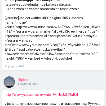
chista psihologija...bez kompromis...
...stavete soodvetnata muzika koja relaksira...
...ili odgovara na vaseto momentalno raspolozenie...
[youtube]<object width="480" height="385"><param
name="movie"
value="http://www.youtube.com/v/AKTY6o_v5yc&hl=en_US&fs
=1&"></param><param name="allowFullScreen" value="true">
</param><param name="allowscriptaccess" value="always">
</param><embed
src="http://www.youtube.com/v/AKTY6o_v5yc&hl=en_US&fs=1
&" type="application/x-shockwave-flash"
allowscriptaccess="always" allowfullscreen="true" width="480"
height="385"></embed></object>[/youtube]
21 јануари 2010
Hipica
Форумски идол
http://www.youtube.com/watch?v=NoUULZfoBzI
уффф колку е пресекси песнава, па и гласовиве и од Ружица