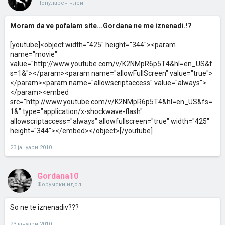
Популарен член
Moram da ve pofalam site...Gordana ne me iznenadi.!?
[youtube]<object width="425" height="344"><param
name="movie"
value="http://www.youtube.com/v/K2NMpR6p5T4&hl=en_US&f
s=1&"></param><param name="allowFullScreen" value="true">
</param><param name="allowscriptaccess" value="always">
</param><embed
src="http://www.youtube.com/v/K2NMpR6p5T4&hl=en_US&fs=
1&" type="application/x-shockwave-flash"
allowscriptaccess="always" allowfullscreen="true" width="425"
height="344"></embed></object>[/youtube]
23 јануари 2010
Gordana10
Форумски идол
So ne te iznenadiv???
23 јануари 2010