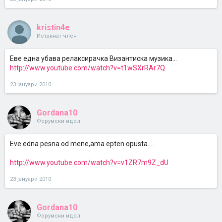
kristin4e
Истакнат член
Еве една убава релаксирачка Византиска музика...
http://www.youtube.com/watch?v=t1wSXrRAr7Q
23 јануари 2010
Gordana10
Форумски идол
Eve edna pesna od mene,ama epten opusta.....
http://www.youtube.com/watch?v=v1ZR7m9Z_dU
23 јануари 2010
Gordana10
Форумски идол