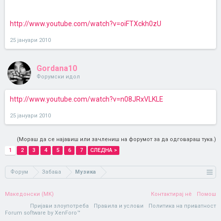
http://www.youtube.com/watch?v=oiFTXckh0zU
25 јануари 2010
Gordana10
Форумски идол
http://www.youtube.com/watch?v=n08JRxVLKLE
25 јануари 2010
(Мораш да се најавиш или зачлениш на форумот за да одговараш тука.)
1
2
3
4
5
6
7
СЛЕДНА >
Форум
Забава
Музика
Македонски (MK)
Контактирај нè
Помош
Пријави злоупотреба
Правила и услови
Политика на приватност
Forum software by XenForo™