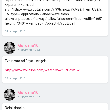
</param><param name="allowscriptaccess" value="always">
</param><embed
src="http://www.youtube.com/v/WtsmqzcYkMs&hl=en_US&fs=
1&" type="application/x-shockwave-flash"
allowscriptaccess="always" allowfullscreen="true" width="560"
height="340"></embed></object>[/youtube]
24 јануари 2010
Gordana10
Форумски идол
Eve nesto od Enya - Angels
http://www.youtube.com/watch?v=kK3fOoxy1wE
25 јануари 2010
Gordana10
Форумски идол
Relaksiracka