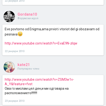
22 јануари 2010
Gordana10
Форумски идол
Eve povtorno od Enigma,ama prviot i vtoriot del gi obozavam od
pesnava
http://www.youtube.com/watch?v=EvaE9N-zIqw
22 јануари 2010
kate21
Популарен член
http://www.youtube.com/watch?v=ZSM3w1v-
A_Y&feature=fvst
Ова го мислам цел ден,и ми одговара на
расположението!!!!!!!!
23 јануари 2010