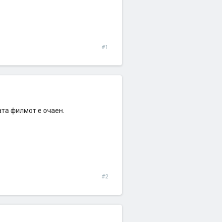
#1
ата филмот е очаен.
#2