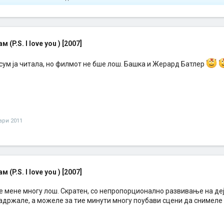
м (P.S. I love you ) [2007]
 сум ја читала, но филмот не бше лош. Башка и Жерард Батлер
уари 2011
м (P.S. I love you ) [2007]
е мене многу лош. Скратен, со непропорционално развивање на деј
задржале, а можеле за тие минути многу поубави сцени да снимеле