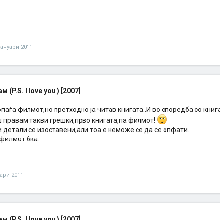
јануари 2011
м (P.S. I love you ) [2007]
паѓа филмот,но претходно ја читав книгата..И во споредба со книг
ш правам такви грешки,прво книгата,па филмот!
 детали се изоставени,али тоа е неможе се да се опфати..
 филмот 6ка.
уари 2011
м (P.S. I love you ) [2007]