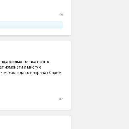
#6
тано,а филмот онака ништо
т изменети и многу е
ак можеле да го направат барем
#7