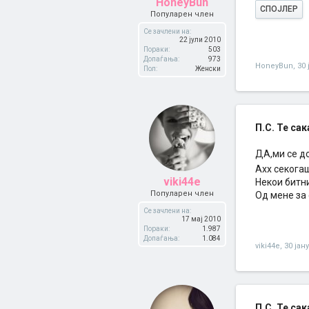
HoneyBun
СПОЈЛЕР
Популарен член
Се зачлени на:
22 јули 2010
Пораки:
503
Допаѓања:
973
HoneyBun
,
30 
Пол:
Женски
П.С. Те сака
ДА,ми се до
Ахх секога
viki44e
Некои битни
Популарен член
Од мене за
Се зачлени на:
17 мај 2010
Пораки:
1.987
Допаѓања:
1.084
viki44e
,
30 јан
П.С. Те сака