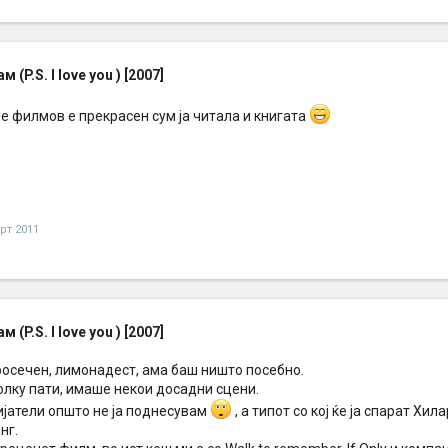
м (P.S. I love you ) [2007]
е филмов е прекрасен сум ја читала и книгата
рт 2011
м (P.S. I love you ) [2007]
росечен, лимонадест, ама баш ништо посебно.
олку пати, имаше некои досадни сцени.
ијатели општо не ја поднесувам
, а типот со кој ќе ја спарат Хи
нг.