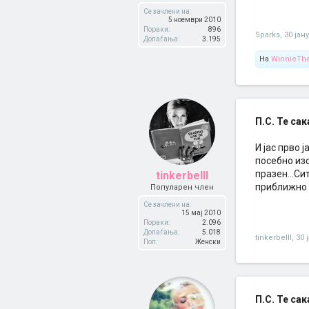
Се зачлени на:
5 ноември 2010
Пораки:
896
Sparks
,
30 јан
Допаѓања:
3.195
На
WinnieTh
П.С. Те сака
И јас прво 
посебно из
празен...С
tinkerbelll
приближно 
Популарен член
Се зачлени на:
15 мај 2010
Пораки:
2.096
Допаѓања:
5.018
tinkerbelll
,
30 
Пол:
Женски
П.С. Те сака