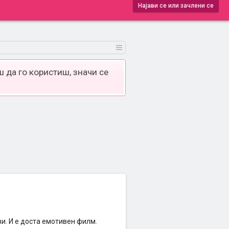
Најави се или зачлени се
 да го користиш, значи се
и. И е доста емотивен филм.