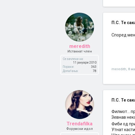
П.С. Те сака
Според мен
meredith
Истакнат член
Се зачлени на:
11 јануари 2010
Пораки:
363
meredith
,
8 ма
Допаѓања:
78
П.С. Те сака
Филмот... п
Зевнав нек
Trendafilka
Фиби од пр
Форумски идол
Утнат касти