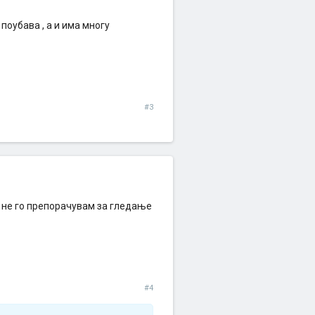
поубава , а и има многу
#3
 не го препорачувам за гледање
#4