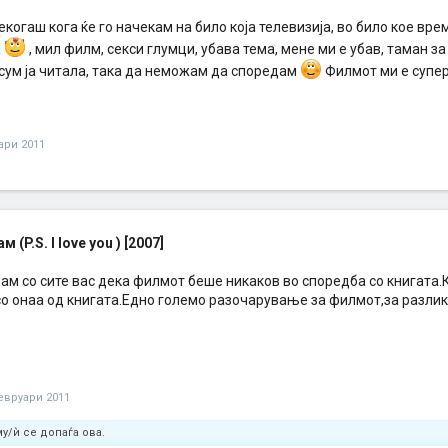
екогаш кога ќе го начекам на било која телевизија, во било кое вр
а
, мил филм, секси глумци, убава тема, мене ми е убав, таман 
 сум ја читала, така да неможам да споредам
Филмот ми е супе
уари 2011
м (P.S. I love you ) [2007]
вам со сите вас дека филмот беше никаков во споредба со книгата.
со онаа од книгата.Едно големо разочарување за филмот,за разлик
евруари 2011
у/ѝ се допаѓа ова.