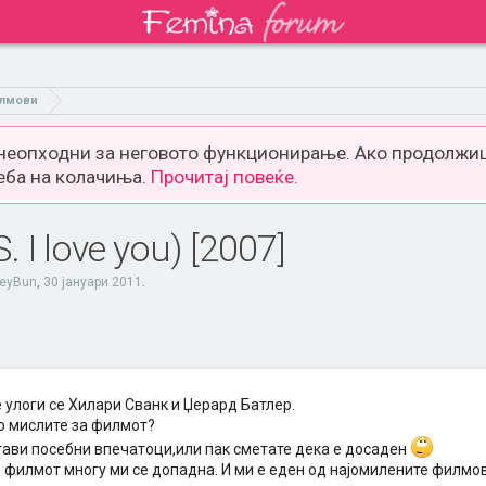
лмови
 неопходни за неговото функционирање. Ако продолжиш
еба на колачиња.
Прочитај повеќе.
. I love you) [2007]
eyBun
,
30 јануари 2011
.
 улоги се Хилари Сванк и Џерард Батлер.
о мислите за филмот?
тави посебни впечатоци,или пак сметате дека е досаден
 филмот многу ми се допадна. И ми е еден од најомилените филмов