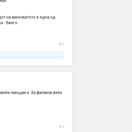
ија.
ајот на виножитото е една од
 - бинго.
#11
овеќе емоции е. За филмов веќе
#12