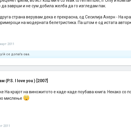
реценет филм, во ист кош ми е со Walk to remember, If Only и компан
 да заврши и не сум добила желба да го изгледам пак.
друга страна верувам дека е прекрасна, од Сесилија Ахерн - На кр
римероци на модерната белетристика. Па штом е од истата авторка
март 2011
у/ѝ се допаѓа ова.
м (P.S. I love you ) [2007]
 На крајот на виножитото е каде-каде поубава книга. Некако со п
но мислење
рт 2011