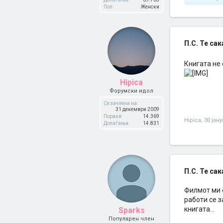
Пол:
Женски
П.С. Те сака
Книгата не
Hipica
Форумски идол
Се зачлени на:
31 декември 2009
Пораки:
14.369
Hipica
,
30 јан
Допаѓања:
14.831
П.С. Те сака
Филмот ми 
работи се 
книгата...
Sparks
Популарен член