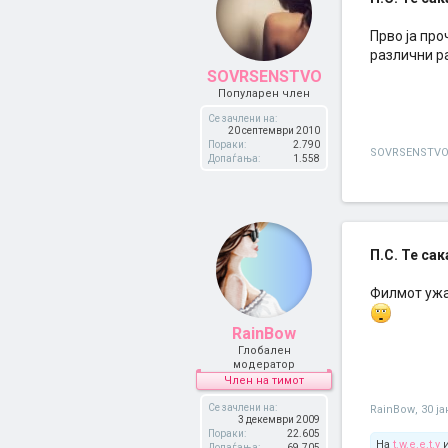
Прво ја про
различни ра
SOVRSENSTVO
Популарен член
Се зачлени на:
20 септември 2010
Пораки:
2.790
SOVRSENSTV
Допаѓања:
1.558
П.С. Те сака
Филмот ужа
RainBow
Глобален
модератор
Член на тимот
Се зачлени на:
RainBow
,
30 ј
3 декември 2009
Пораки:
22.605
На
t.w.e.e.t.y
Допаѓања:
69.705