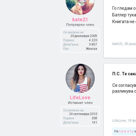
Го гледам с
Батлер тук
kate21
Книгата не
Популарен член
Се зачлени на:
20 декември 2009
Пораки:
4.220
kate21
,
30 јан
Допаѓања:
3.857
Пол:
Женски
П.С. Те сака
Се согласу
разликува 
LifeLove
Истакнат член
Се зачлени на:
24 септември 2010
Пораки:
358
LifeLove
,
19 ф
Допаѓања:
141
На
t.w.e.e.t.y
м