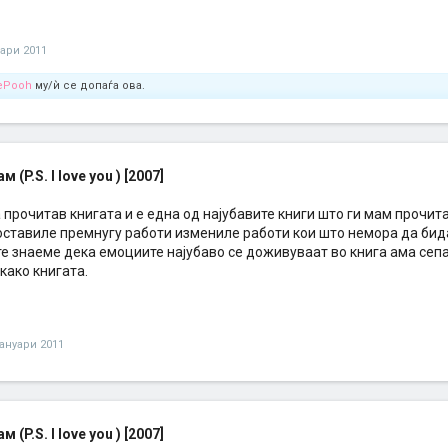
уари 2011
ePooh
му/ѝ се допаѓа ова.
м (P.S. I love you ) [2007]
ја прочитав книгата и е една од најубавите книги што ги мам прочи
оставиле премнугу работи измениле работи кои што немора да бида
ите знаеме дека емоциите најубаво се доживуваат во книга ама сеп
како книгата.
јануари 2011
м (P.S. I love you ) [2007]