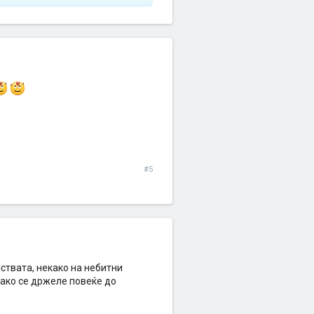
#5
ствата, некако на небитни
 ако се држеле повеќе до