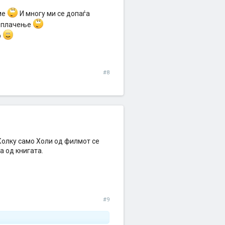
еме
И многу ми се допаѓа
за плачење
р
#8
Колку само Холи од филмот се
а од книгата.
#9