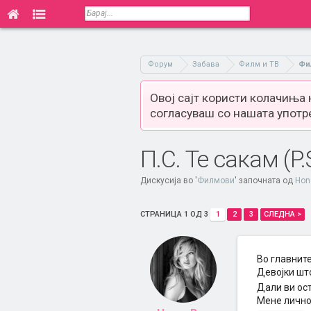
Форум
Забава
Филм и ТВ
Фи
Овој сајт користи колачиња
согласуваш со нашата употр
П.С. Те сакам (P.S
Дискусија во '
Филмови
' започната од
Hon
СТРАНИЦА 1 ОД 3
1
2
3
СЛЕДНА >
Во главните
Девојки шт
Дали ви ос
Мене лично