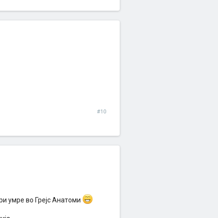
#10
лари умре во Грејс Анатоми