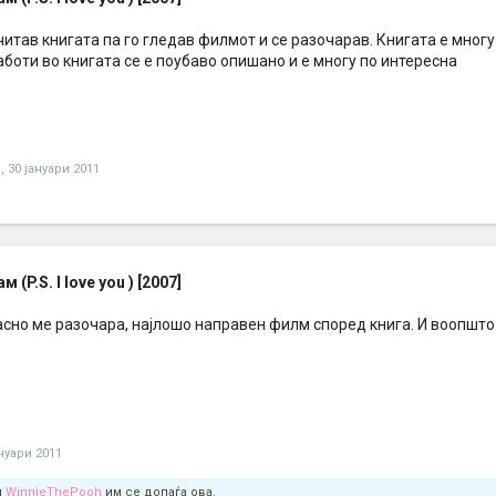
читав книгата па го гледав филмот и се разочарав. Книгата е многу 
боти во книгата се е поубаво опишано и е многу по интересна
O
,
30 јануари 2011
м (P.S. I love you ) [2007]
сно ме разочара, најлошо направен филм според книга. И воопшто
ануари 2011
и
WinnieThePooh
им се допаѓа ова.