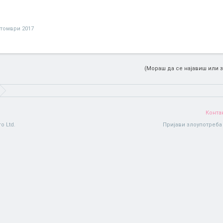
ктомври 2017
(Мораш да се најавиш или з
Конта
o Ltd.
Пријави злоупотреба