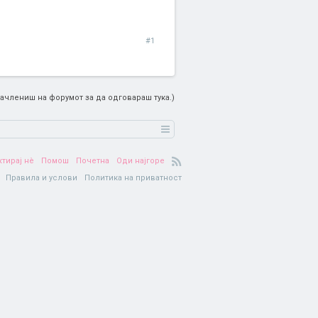
#1
ачлениш на форумот за да одговараш тука.)
ктирај нè
Помош
Почетна
Оди најгоре
Правила и услови
Политика на приватност