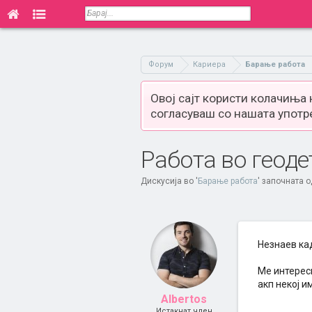
Форум
Кариера
Барање работа
Овој сајт користи колачиња
согласуваш со нашата употр
Работа во геод
Дискусија во '
Барање работа
' започната 
Незнаев кад
Ме интерес
акп некој и
Albertos
Истакнат член