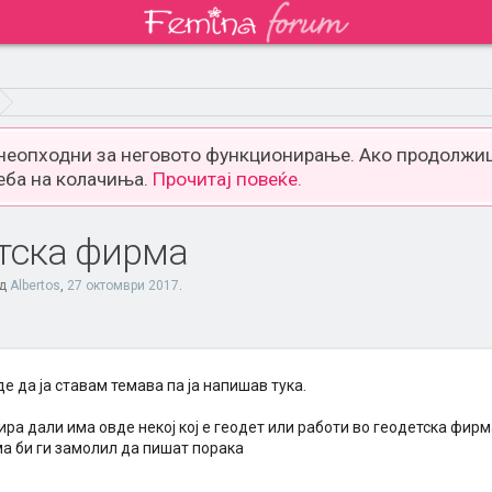
 неопходни за неговото функционирање. Ако продолжиш
еба на колачиња.
Прочитај повеќе.
етска фирма
од
Albertos
,
27 октомври 2017
.
е да ја ставам темава па ја напишав тука.
ира дали има овде некој кој е геодет или работи во геодетска фир
ма би ги замолил да пишат порака