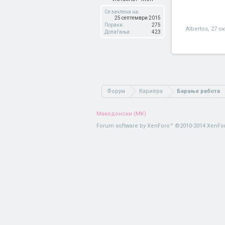
Се зачлени на:
25 септември 2015
Пораки:
275
Albertos
,
27 о
Допаѓања:
423
Форум
Кариера
Барање работа
Македонски (MK)
Forum software by XenForo™
©2010-2014 XenFor