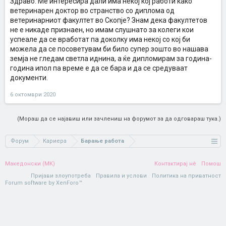
Здраво. Ме интересира дали има некој кој работи како
ветеринарен доктор во странство со диплома од
ветеринарниот факултет во Скопје? Знам дека факултетов
не е никаде признаен, но имам слушнато за колеги кои
успеале да се вработат па доколку има некој со кој би
можела да се посоветувам би било супер зошто во нашава
земја не гледам светла иднина, а ќе дипломирам за година-
година ипол па време е да се бара и да се средуваат
документи.
6 октомври 2020
(Мораш да се најавиш или зачлениш на форумот за да одговараш тука.)
Форум
Кариера
Барање работа
Македонски (MK)
Контактирај нè
Помош
Пријави злоупотреба
Правила и услови
Политика на приватност
Forum software by XenForo™