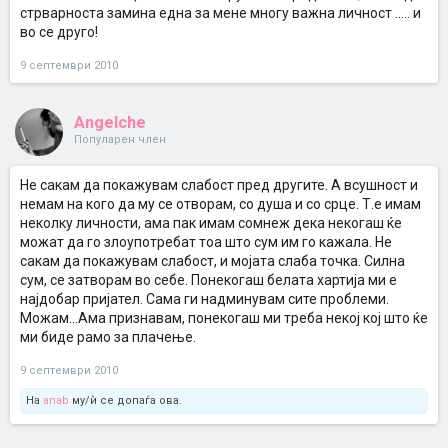
стрварноста замина една за мене многу важна личност ..... и
во се друго!
9 септември 2010
Angelche
Популарен член
Не сакам да покажувам слабост пред другите. А всушност и
немам на кого да му се отворам, со душа и со срце. Т.е имам
неколку личности, ама пак имам сомнеж дека некогаш ќе
можат да го злоупотребат тоа што сум им го кажала. Не
сакам да покажувам слабост, и мојата слаба точка. Силна
сум, се затворам во себе. Понекогаш белата хартија ми е
најдобар пријател. Сама ги надминувам сите проблеми.
Можам...Ама признавам, понекогаш ми треба некој кој што ќе
ми биде рамо за плачење.
9 септември 2010
На
anab
му/ѝ се допаѓа ова.