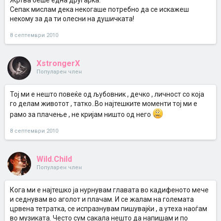
Жртва беше една другарка.
Сепак мислам дека некогаше потребно да се искажеш
некому за да ти олесни на душичката!
8 септември 2010
XstrongerX
Популарен член
Тој ми е нешто повеќе од љубовник , дечко , личност со која
го делам животот , татко..Во најтешките моменти тој ми е
рамо за плачење , не кријам ништо од него
8 септември 2010
Wild.Child
Популарен член
Кога ми е најтешко ја нурнувам главата во кадифеното мече
и седнувам во аголот и плачам. И се жалам на големата
црвена тетратка, се испразнувам пишувајќи , а утеха наоѓам
во музиката. Често сум сакала нешто да напишам и по