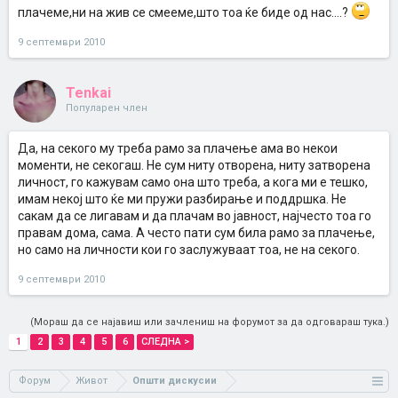
плачеме,ни на жив се смееме,што тоа ќе биде од нас....?
9 септември 2010
Tenkai
Популарен член
Да, на секого му треба рамо за плачење ама во некои
моменти, не секогаш. Не сум ниту отворена, ниту затворена
личност, го кажувам само она што треба, а кога ми е тешко,
имам некој што ќе ми пружи разбирање и поддршка. Не
сакам да се лигавам и да плачам во јавност, најчесто тоа го
правам дома, сама. А често пати сум била рамо за плачење,
но само на личности кои го заслужуваат тоа, не на секого.
9 септември 2010
(Мораш да се најавиш или зачлениш на форумот за да одговараш тука.)
1
2
3
4
5
6
СЛЕДНА >
Форум
Живот
Општи дискусии