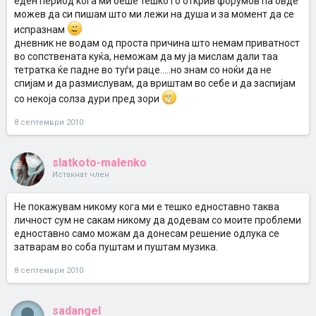
еден период кога ми беше тешко го открив форумов па овде
можев да си пишам што ми лежи на душа и за момент да се
испразнам
дневник не водам од проста причина што немам приватност
во сопствената куќа, неможам да му ја мислам дали таа
тетратка ќе падне во туѓи раце.....но знам со ноќи да не
спијам и да размислувам, да вриштам во себе и да заспијам
со некоја солза дури пред зори
8 септември 2010
slatkoto-malenko
Истакнат член
Не покажувам никому кога ми е тешко едноставно таква
личност сум не сакам никому да додевам со моите проблеми
едноставно само можам да донесам решение одлука се
затварам во соба пуштам и пуштам музика.
8 септември 2010
sadangel