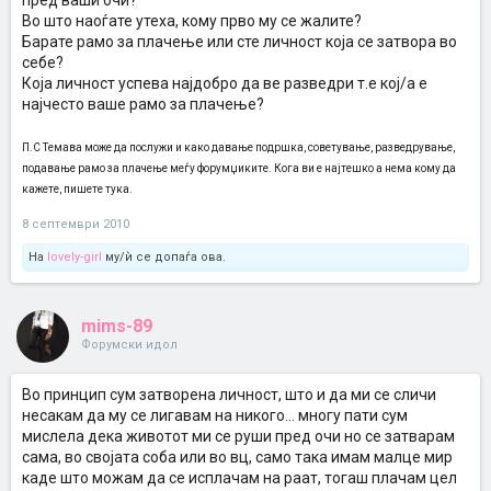
пред ваши очи?
Во што наоѓате утеха, кому прво му се жалите?
Барате рамо за плачење или сте личност која се затвора во
себе?
Која личност успева најдобро да ве разведри т.е кој/a е
најчесто ваше рамо за плачење?
П.С Темава може да послужи и како давање подршка, советување, разведрување,
подавање рамо за плачење меѓу форумџиките. Кога ви е најтешко а нема кому да
кажете, пишете тука.
8 септември 2010
На
lovely-girl
му/ѝ се допаѓа ова.
mims-89
Форумски идол
Во принцип сум затворена личност, што и да ми се сличи
несакам да му се лигавам на никого... многу пати сум
мислела дека животот ми се руши пред очи но се затварам
сама, во својата соба или во вц, само така имам малце мир
каде што можам да се исплачам на раат, тогаш плачам цел