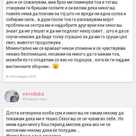
ден и се сожалувам, ама брзо ми поминува тоа и тогаш
станувам ги бришам солзите и си велам дека никогаш
повеќе нема да плачам за тој што не вреди ни една солза и
собирам сила... а дури после тоа го раскажувам мојот
проблем на сестра ми и најдобрите другарки кои секогаш
знаат да ме утешат и да ми поделат некој совет... што и да се
случи неможе да биде толку страшно за да ми го сруши цел
свет, животот продолжува...
Моментално ми се враќаат некои спомени и се чувствувам
некако беспомошно, несакам на никого да го кажам тоа,
можеби ќе го споделам со вас но подоцна... кога ќе ги најдам
вистинските зборови...
8 септември 2010
verolinka
Истакнат член
Доста затворена особа сум и никогаш не сакам некому да
покажам дека ми е тешко.Секогаш се си чував во себе...Но
имав еден многу бош период мислев дека ако не се
исплачам некому дека ќе полудам.....