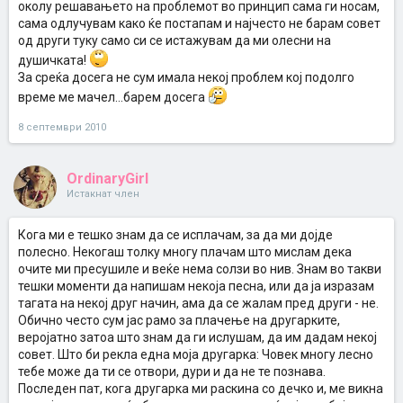
околу решавањето на проблемот во принцип сама ги носам,
сама одлучувам како ќе постапам и најчесто не барам совет
од други туку само си се истажувам да ми олесни на
душичката!
За среќа досега не сум имала некој проблем кој подолго
време ме мачел...барем досега
8 септември 2010
OrdinaryGirl
Истакнат член
Кога ми е тешко знам да се исплачам, за да ми дојде
полесно. Некогаш толку многу плачам што мислам дека
очите ми пресушиле и веќе нема солзи во нив. Знам во такви
тешки моменти да напишам некоја песна, или да ја изразам
тагата на некој друг начин, ама да се жалам пред други - не.
Обично често сум јас рамо за плачење на другарките,
веројатно затоа што знам да ги ислушам, да им дадам некој
совет. Што би рекла една моја другарка: Човек многу лесно
тебе може да ти се отвори, дури и да не те познава.
Последен пат, кога другарка ми раскина со дечко и, ме викна