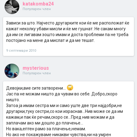
katakomba24
Популарен член
Зависи за што. Најчесто другарките кои ќе ме расположат ќе
кажат неколку убави мисли и ќе ме гушнат. Не сакам многу
да им се лигавам зошто имам и доста проблеми па не треба
постојано на мене да мислат и да ме тешат.
9 септември 2010
mysterious
Популарен член
Девојки,вие сите затворени...
Јас па не можам ништо да чувам во себе. Добро,скоро
ништо.
Затоа ја имам сестра ми и само уште две три најдобри,не
другарки,туку сестри,со кои израснав...Нив може се да им
кажам,и пак ќе речам,скоро се...Пред нив можам и да
заплачам ако ми дошло до плачење...
Но вака,ептен рамо за плачење,немам.
Но ако не покажуваме никакви чувства,ни на умрен