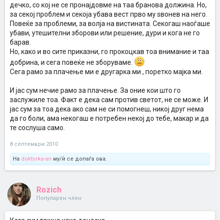
дечко, со кој не се пронајдовме на таа бранова должина. Но,
за секој проблем и секоја убава вест прво му ѕвонев на него.
Повеќе за проблеми, за волја на вистината. Секогаш наоѓаше
убави, утешителни зборови или решение, дури и кога не го
барав.
Но, како и во сите приказни, го прокоцкав тоа внимание и таа
добрина, и сега повеќе не зборуваме.
Сега рамо за плачење ми е другарка ми , поретко мајка ми.
И јас сум нечие рамо за плачење. За оние кои што го
заслужиле тоа. Факт е дека сам против светот, не се може. И
јас сум за тоа дека ако сам не си помогнеш, никој друг нема
да го боли, ама некогаш е потребен некој до тебе, макар и да
те сослуша само.
8 септември 2010
На
doktorka-an
му/ѝ се допаѓа ова.
Rozich
Популарен член