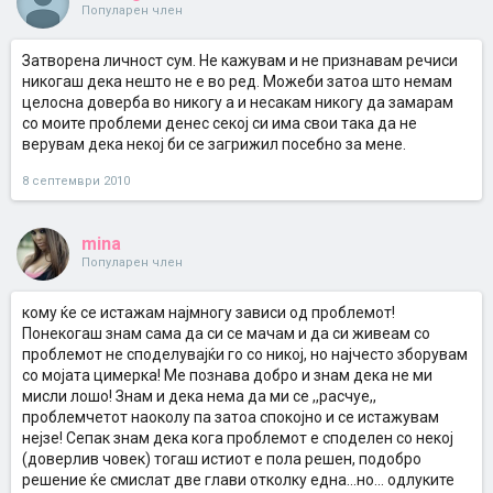
Популарен член
Затворена личност сум. Не кажувам и не признавам речиси
никогаш дека нешто не е во ред. Можеби затоа што немам
целосна доверба во никогу а и несакам никогу да замарам
со моите проблеми денес секој си има свои така да не
верувам дека некој би се загрижил посебно за мене.
8 септември 2010
mina
Популарен член
кому ќе се истажам најмногу зависи од проблемот!
Понекогаш знам сама да си се мачам и да си живеам со
проблемот не споделувајќи го со никој, но најчесто зборувам
со мојата цимерка! Ме познава добро и знам дека не ми
мисли лошо! Знам и дека нема да ми се ,,расчуе,,
проблемчетот наоколу па затоа спокојно и се истажувам
нејзе! Сепак знам дека кога проблемот е споделен со некој
(доверлив човек) тогаш истиот е пола решен, подобро
решение ќе смислат две глави отколку една...но... одлуките