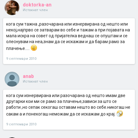
doktorka-an
Истакнат член
кога сум тажна ,разочарана или изнервирана од нешто или
некој,најпрво се затварам во себе и тажам а при појавата на
мала искра на совет од пријателка веднаш се опуштам и се
олеснувам на неа,знам да се искажам и да барам рамо за
плачење.....
9 септември 2010
anab
Истакнат член
кога сум изнервирана или разочарана од нешто имам две
другарки кои ми се рамо за плачење,зависи за што се
работи ,но сепак секогаш оставам нешто во себе.никогаш не
сакам а и понекогаш неможам да се искажам до крај.
9 септември 2010