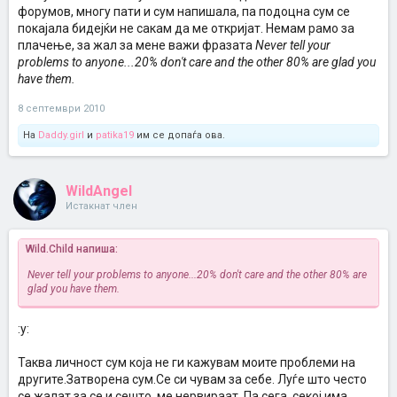
форумов, многу пати и сум напишала, па подоцна сум се
покајала бидејќи не сакам да ме откријат. Немам рамо за
плачење, за жал за мене важи фразата
Never tell your
problems to anyone...20% don't care and the other 80% are glad you
have them.
8 септември 2010
На
Daddy.girl
и
patika19
им се допаѓа ова.
WildAngel
Истакнат член
Wild.Child напиша:
Never tell your problems to anyone...20% don't care and the other 80% are
glad you have them.
:y:
Таква личност сум која не ги кажувам моите проблеми на
другите.Затворена сум.Се си чувам за себе. Луѓе што често
се жалат за се и сешто, ме нервираат. Па сега, секој има