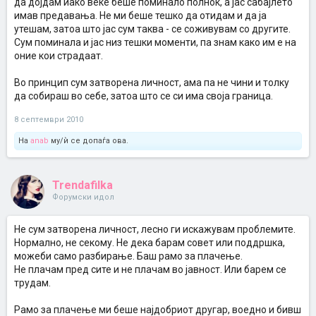
да дојдам иако веќе беше поминало полноќ, а јас сабајлето
имав предавања. Не ми беше тешко да отидам и да ја
утешам, затоа што јас сум таква - се соживувам со другите.
Сум поминала и јас низ тешки моменти, па знам како им е на
оние кои страдаат.
Во принцип сум затворена личност, ама па не чини и толку
да собираш во себе, затоа што се си има своја граница.
8 септември 2010
На
anab
му/ѝ се допаѓа ова.
Trendafilka
Форумски идол
Не сум затворена личност, лесно ги искажувам проблемите.
Нормално, не секому. Не дека барам совет или поддршка,
можеби само разбирање. Баш рамо за плачење.
Не плачам пред сите и не плачам во јавност. Или барем се
трудам.
Рамо за плачење ми беше најдобриот другар, воедно и бивш