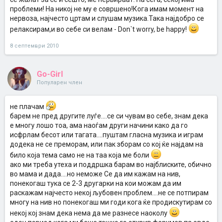
проблеми! На никој не му е совршено!Кога имам момент на
нервоза, најчесто цртам и слушам музика.Така најдобро се
релаксирам,и во себе си велам - Don`t worry, be happy!
8 септември 2010
Go-Girl
Популарен член
не плачам
барем не пред другите луѓе....се си чувам во себе, знам дека
е многу лошо тоа, ама наоѓам други начини како да го
исфрлам бесот или тагата....пуштам гласна музика и играм
додека не се преморам, или пак зборам со кој ќе најдам на
било која тема само не на таа која ме боли
ако ми треба утеха и поддршка барам во најблиските, обично
во мама и дада....но неможе Се да им кажам на нив,
понекогаш тука се 2-3 другарки на кои можам да им
раскажам најчесто некој љубовен проблем....не се потпирам
многу на нив но понекогаш ми годи кога ќе продискутирам со
некој кој знам дека нема да ме разнесе наоколу