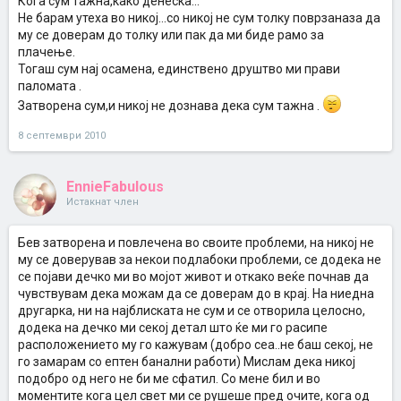
Кога сум тажна,како денеска...
Не барам утеха во никој...со никој не сум толку поврзаназа да
му се доверам до толку или пак да ми биде рамо за
плачење.
Тогаш сум нај осамена, единствено друштво ми прави
паломата .
Затворена сум,и никој не дознава дека сум тажна .
8 септември 2010
EnnieFabulous
Истакнат член
Бев затворена и повлечена во своите проблеми, на никој не
му се доверував за некои подлабоки проблеми, се додека не
се појави дечко ми во мојот живот и откако веќе почнав да
чувствувам дека можам да се доверам до в крај. На ниедна
другарка, ни на најблиската не сум и се отворила целосно,
додека на дечко ми секој детал што ќе ми го расипе
расположението му го кажувам (добро сеа..не баш секој, не
го замарам со ептен банални работи) Мислам дека никој
подобро од него не би ме сфатил. Со мене бил и во
моментите кога цел свет ми се рушеше пред очите, кога од