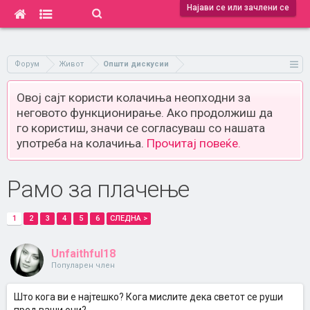
Најави се или зачлени се
Форум
Живот
Општи дискусии
Овој сајт користи колачиња неопходни за
неговото функционирање. Ако продолжиш да
го користиш, значи се согласуваш со нашата
употреба на колачиња.
Прочитај повеќе.
Рамо за плачење
1
2
3
4
5
6
СЛЕДНА >
Unfaithful18
Популарен член
Што кога ви е најтешко? Кога мислите дека светот се руши