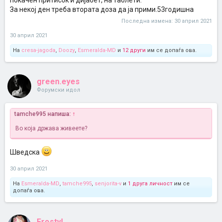
покачен притисок и дијабет, на таблети.
За некој ден треба втората доза да ја прими.53годишна
Последна измена:
30 април 2021
30 април 2021
На
cresa-jagoda
,
Doozy
,
Esmeralda-MD
и
12 други
им се допаѓа ова.
green.eyes
Форумски идол
tamche995 напиша:
↑
Во која држава живеете?
Шведска
30 април 2021
На
Esmeralda-MD
,
tamche995
,
senjorita-v
и
1 друга личност
им се
допаѓа ова.
Frosty!