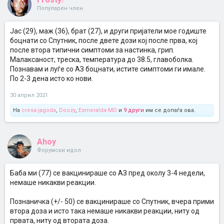
Популарен член
Јас (29), маж (36), брат (27), и други пријатели мое годиште
боцнати со Спутник, после двете дози кој после прва, кој
после втора типични симптоми за настинка, грип.
Малаксаност, треска, температура до 38.5, главоболка.
Познавам и луѓе со АЗ боцнати, истите симптоми ги имале.
По 2-3 дена исто ко нови.
30 април 2021
На
cresa-jagoda
,
Doozy
,
Esmeralda-MD
и
9 други
им се допаѓа ова.
Ahoy
Форумски идол
Баба ми (77) се вакцинираше со АЗ пред околу 3-4 недели,
немаше никакви реакции.
Познаничка (+/- 50) се вакцинираше со Спутник, вчера прими
втора доза и исто така немаше никакви реакции, ниту од
првата, ниту од втората доза.