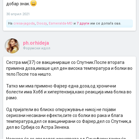
добар знак.
30 април 2021
На
cresa-jagoda
,
Doozy
,
Esmeralda-MD
и
7 други
им се допаѓа ова.
ph.orhideja
Форумски идол
Сестра ми(37) се вакцинираше со Спутник.После втората
примена доза,имаше цел ден висока температура и болки во
тело.После тоа ништо.
Татко ми има примено Фајзер една доза,од хронични
болести има Хобб и хипертензија,како реакција има болка во
рамо.
Од пријатели во блиско опкружување никој не појави
сериозни несакани ефекти,сите со болки во рака и блага
температура,дел се вакцинирани со Фајзер,дел со Спутник,а
дел во Србија со Астра Зенека.