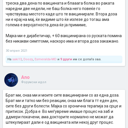
треска два дена по вакцината и блааага болка во раката
наредни две недели, не баш болка него повеќе го
чувствуваш местото каде што те вакцинирале. Втора доза
ни е крај на мај, ќе видиме што ќе излезе до тогаш ама
голема е веројатноста дека ќе ја примиме,
Мајка ми е дијабетичар, + 60 вакцинирана со руската помина
без никакви симптоми, наскоро има и втора доза закажано.
30 април 2021
На
saki13
,
Doozy
,
Esmeralda-MD
и
9 други
им се допаѓа ова.
Ano
Форумски идол
Брат ми, снаа ми и моите сите вакцинирани со аз една доза.
Брат ми и татко ми без реакции, снаа ми блага тт еден ден,
сите без други болести. Мајка со хронична терапија за срце и
притисок. Добра е. Во меѓувреме имаше процес на заб и
ддмери покачени, ама докторите нормално не можат да
штекулираат дали е од вакцината или некој друг процес.