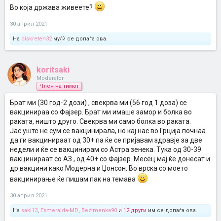
дијабетес 2 и пие терапија.
Во која држава живеете?
Едвај чекам да дојдам на ред
Овде веќе одлучија и соопштија,
30 април 2021
од 65 нагоре вакцинираат само со Астра Зенека, останатите со
Фајзер и Модерна.
На
diskreten32
му/ѝ се допаѓа ова.
koritsaki
Moderator
Член на тимот
Брат ми (30 год-2 дози) , свекрва ми (56 год 1 доза) се
вакцинираа со Фајзер. Брат ми имаше замор и болка во
раката, ништо друго. Свекрва ми само болка во раката.
Јас уште не сум се вакцинирала, но кај нас во Грција почнаа
да ги вакцинираат од 30+ па ќе се пријавам здравје за две
недели и ќе се вакцинирам со Астра зенека. Тука од 30-39
вакцинираат со АЗ , од 40+ со Фајзер. Месец мај ќе донесат и
др вакцини како Модерна и Џонсон. Во врска со моето
вакцинирање ќе пишам пак на темава
30 април 2021
На
saki13
,
Esmeralda-MD
,
Bezimenka90
и
12 други
им се допаѓа ова.