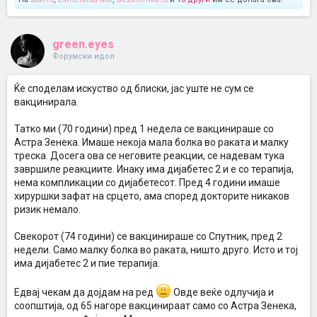
green.eyes
Форумски идол
Ќе споделам искуство од блиски, јас уште не сум се
вакцинирала.
Татко ми (70 години) пред 1 недела се вакцинираше со
Астра Зенека. Имаше некоја мала болка во раката и малку
треска. Досега ова се неговите реакции, се надевам тука
завршиле реакциите. Инаку има дијабетес 2 и е со терапија,
нема компликации со дијабетесот. Пред 4 години имаше
хируршки зафат на срцето, ама според докторите никаков
ризик немало.
Свекорот (74 години) се вакцинираше со Спутник, пред 2
недели. Само малку болка во раката, ништо друго. Исто и тој
има дијабетес 2 и пие терапија.
Едвај чекам да дојдам на ред
Овде веќе одлучија и
соопштија, од 65 нагоре вакцинираат само со Астра Зенека,