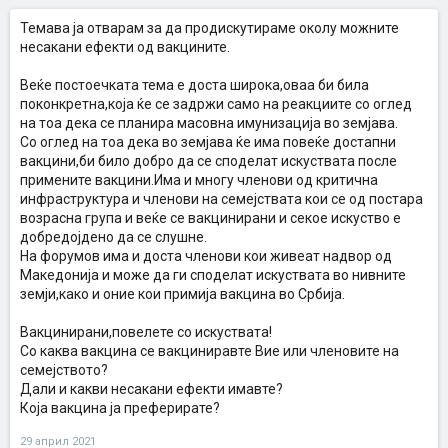
Темава ја отварам за да продискутираме околу можните
несакани ефекти од вакцините.
Веќе постоечката тема е доста широка,оваа би била
поконкретна,која ќе се задржи само на реакциите со оглед
на тоа дека се планира масовна имунизација во земјава.
Со оглед на тоа дека во земјава ќе има повеќе достапни
вакцини,би било добро да се споделат искуствата после
примените вакцини.Има и многу членови од критична
инфраструктура и членови на семејствата кои се од постара
возрасна група и веќе се вакцинирани и секое искуство е
добредојдено да се слушне.
На форумов има и доста членови кои живеат надвор од
Македонија и може да ги споделат искуствата во нивните
земји,како и оние кои примија вакцина во Србија.
Вакцинирани,повелете со искуствата!
Со каква вакцина се вакциниравте Вие или членовите на
семејството?
Дали и какви несакани ефекти имавте?
Која вакцина ја преферирате?
29 април 2021