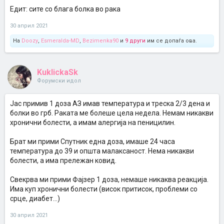
Едит: сите со блага болка во рака
30 април 2021
На
Doozy
,
Esmeralda-MD
,
Bezimenka90
и
9 други
им се допаѓа ова.
KuklickaSk
Форумски идол
Јас примив 1 доза АЗ имав температура и треска 2/3 дена и
болки во грб. Раката ме болеше цела недела. Немам никакви
хронични болести, а имам алергија на пеницилин.
Брат ми прими Спутник една доза, имаше 24 часа
температура до 39 и општа малаксаност. Нема никакви
болести, а има прележан ковид.
Свекрва ми прими Фајзер 1 доза, немаше никаква реакција.
Има куп хронични болести (висок притисок, проблеми со
срце, диабет...)
30 април 2021