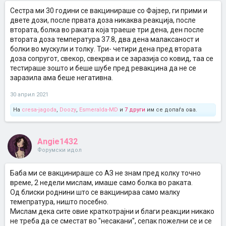
Сестра ми 30 години се вакцинираше со Фајзер, ги прими и
двете дози, после првата доза никаква реакција, после
втората, болка во раката која траеше три дена, ден после
втората доза температура 37.8, два дена малаксаност и
болки во мускули и толку. Три- четири дена пред втората
доза сопругот, свекор, свекрва и се заразија со ковид, таа се
тестираше зошто и беше шубе пред ревакцина да не се
заразила ама беше негативна.
30 април 2021
На
cresa-jagoda
,
Doozy
,
Esmeralda-MD
и
7 други
им се допаѓа ова.
Angie1432
Форумски идол
Баба ми се вакцинираше со АЗ не знам пред колку точно
време, 2 недели мислам, имаше само болка во раката.
Од блиски роднини што се вакцинираа само малку
темепратура, ништо посебно.
Мислам дека сите овие краткотрајни и благи реакции никако
не треба да се сместат во "несакани", сепак пожелни се и се