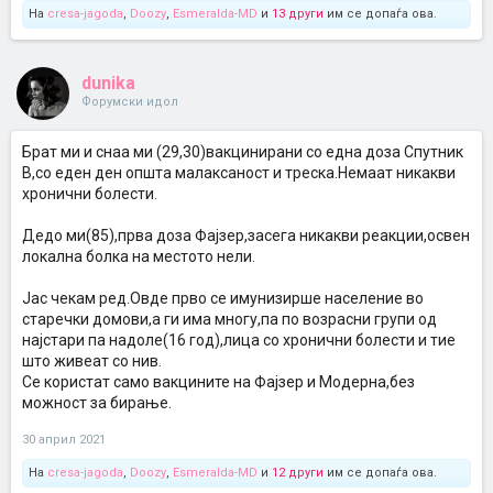
На
cresa-jagoda
,
Doozy
,
Esmeralda-MD
и
13 други
им се допаѓа ова.
dunika
Форумски идол
Брат ми и снаа ми (29,30)вакцинирани со една доза Спутник
В,со еден ден општа малаксаност и треска.Немаат никакви
хронични болести.
Дедо ми(85),прва доза Фајзер,засега никакви реакции,освен
локална болка на местото нели.
Јас чекам ред.Овде прво се имунизирше население во
старечки домови,а ги има многу,па по возрасни групи од
најстари па надоле(16 год),лица со хронични болести и тие
што живеат со нив.
Се користат само вакцините на Фајзер и Модерна,без
можност за бирање.
30 април 2021
На
cresa-jagoda
,
Doozy
,
Esmeralda-MD
и
12 други
им се допаѓа ова.