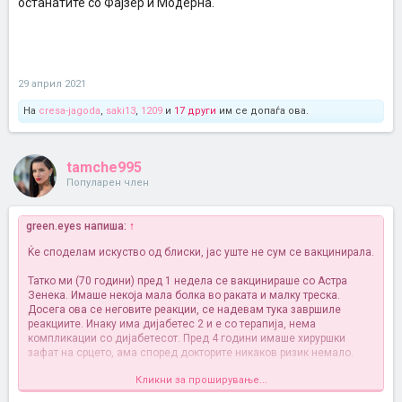
останатите со Фајзер и Модерна.
29 април 2021
На
cresa-jagoda
,
saki13
,
1209
и
17 други
им се допаѓа ова.
tamche995
Популарен член
green.eyes напиша:
↑
Ќе споделам искуство од блиски, јас уште не сум се вакцинирала.
Татко ми (70 години) пред 1 недела се вакцинираше со Астра
Зенека. Имаше некоја мала болка во раката и малку треска.
Досега ова се неговите реакции, се надевам тука завршиле
реакциите. Инаку има дијабетес 2 и е со терапија, нема
компликации со дијабетесот. Пред 4 години имаше хируршки
зафат на срцето, ама според докторите никаков ризик немало.
Кликни за проширување...
Свекорот (74 години) се вакцинираше со Спутник, пред 2 недели.
Само малку болка во раката, ништо друго. Исто и тој има