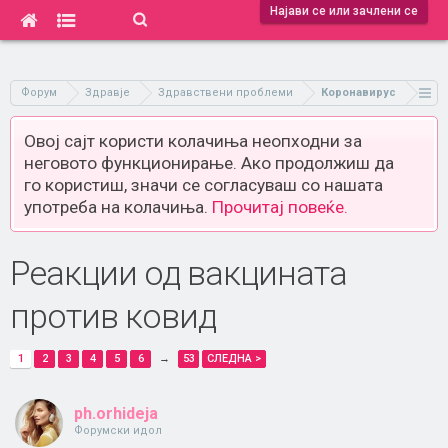
Најави се или зачлени се
Форум
Здравје
Здравствени проблеми
Коронавирус
Овој сајт користи колачиња неопходни за
неговото функционирање. Ако продолжиш да
го користиш, значи се согласуваш со нашата
употреба на колачиња.
Прочитај повеќе.
Реакции од вакцината
против ковид
1
2
3
4
5
6
→
53
СЛЕДНА >
ph.orhideja
Форумски идол