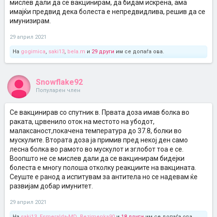
мислев дали да се вакцинирам, да бидам искрена, ама
имајќи предвид дека болеста е непредвидлива, решив да се
имунизирам.
29 април 2021
На
gogimica
,
saki13
,
bela.m
и
29 други
им се допаѓа ова.
Snowflake92
Популарен член
Се вакцинирав со спутник в. Првата доза имав болка во
раката, црвенило оток на местото на убодот,
малаксаност,покачена температура до 37.8, болки во
мускулите. Втората доза ја примив пред некој ден само
лесна болка во рамото во мускулот и зглобот тоа е се.
Воопшто не се мислев дали да се вакцинирам бидејки
болеста е многу полоша отколку реакциите на вакцината.
Сеуште е ранод а испитувам за антитела но се надевам ќе
развијам добар имунитет.
29 април 2021
На
saki13
,
Esmeralda-MD
,
Bezimenka90
и
18 други
им се допаѓа ова.