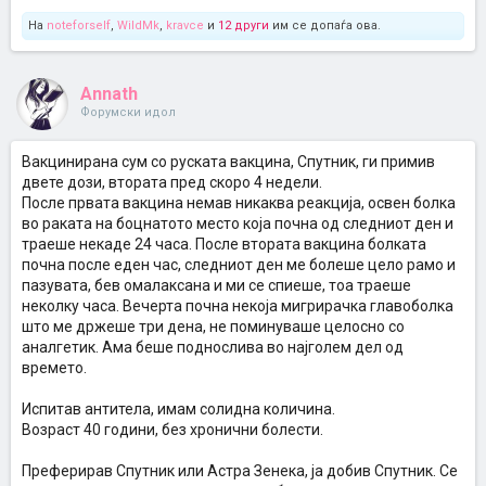
На
noteforself
,
WildMk
,
kravce
и
12 други
им се допаѓа ова.
Annath
Форумски идол
Вакцинирана сум со руската вакцина, Спутник, ги примив
двете дози, втората пред скоро 4 недели.
После првата вакцина немав никаква реакција, освен болка
во раката на боцнатото место која почна од следниот ден и
траеше некаде 24 часа. После втората вакцина болката
почна после еден час, следниот ден ме болеше цело рамо и
пазувата, бев омалаксана и ми се спиеше, тоа траеше
неколку часа. Вечерта почна некоја мигрирачка главоболка
што ме држеше три дена, не поминуваше целосно со
аналгетик. Ама беше поднослива во најголем дел од
времето.
Испитав антитела, имам солидна количина.
Возраст 40 години, без хронични болести.
Преферирав Спутник или Астра Зенека, ја добив Спутник. Се