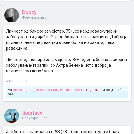
Doozy
Форумски идол
Личност од блиско семејство, 75+, со кардиоваскуларни
заболувања и дијабет 2, ја доби кинеската вакцина. Добро ја
поднесе, немаше реакции освен болка во раката, чека
ревакцина.
Личност од пошироко семејство, 78+ години, без посериозни
заболувања/терапии, со Астра Зенека, исто добро ја
поднесе, со главоболка.
30 април 2021
На
cresa-jagoda
,
Esmeralda-MD
,
Bezimenka90
и
12 други
им се допаѓа
ова.
tigerlady
Популарен член
Јас бев вакцинирана со АЗ (28 г.), со температура и блага