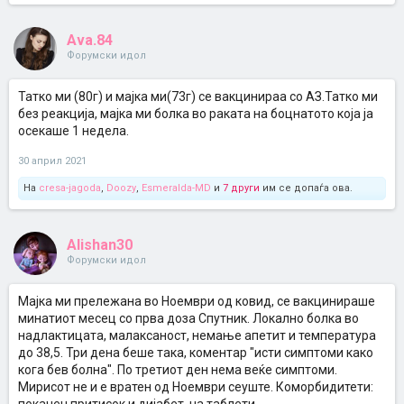
Ava.84
Форумски идол
Татко ми (80г) и мајка ми(73г) се вакцинираа со АЗ.Татко ми
без реакција, мајка ми болка во раката на боцнатото која ја
осекаше 1 недела.
30 април 2021
На
cresa-jagoda
,
Doozy
,
Esmeralda-MD
и
7 други
им се допаѓа ова.
Alishan30
Форумски идол
Мајка ми прележана во Ноември од ковид, се вакцинираше
минатиот месец со прва доза Спутник. Локално болка во
надлактицата, малаксаност, немање апетит и температура
до 38,5. Три дена беше така, коментар "исти симптоми како
кога бев болна". По третиот ден нема веќе симптоми.
Мирисот не и е вратен од Ноември сеуште. Коморбидитети: