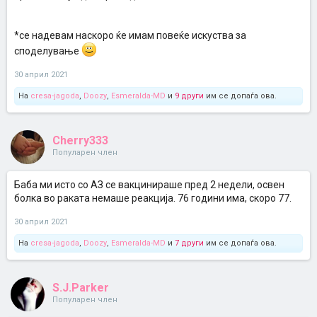
*се надевам наскоро ќе имам повеќе искуства за
споделување
30 април 2021
На
cresa-jagoda
,
Doozy
,
Esmeralda-MD
и
9 други
им се допаѓа ова.
Cherry333
Популарен член
Баба ми исто со АЗ се вакцинираше пред 2 недели, освен
болка во раката немаше реакција. 76 години има, скоро 77.
30 април 2021
На
cresa-jagoda
,
Doozy
,
Esmeralda-MD
и
7 други
им се допаѓа ова.
S.J.Parker
Популарен член