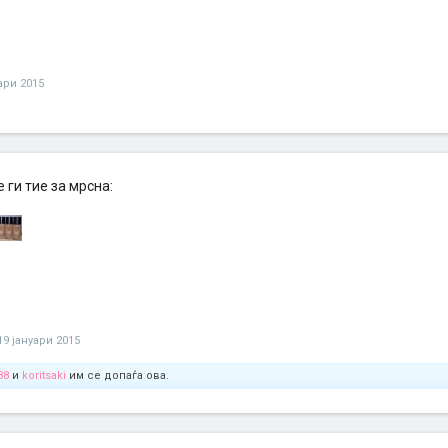
ари 2015
ве ги тие за мрсна:
19 јануари 2015
88
и
koritsaki
им се допаѓа ова.