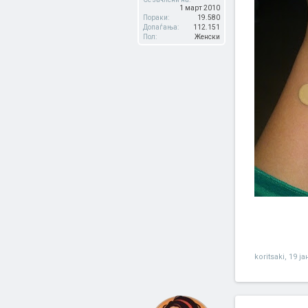
1 март 2010
Пораки:
19.580
Допаѓања:
112.151
Пол:
Женски
koritsaki
,
19 ја