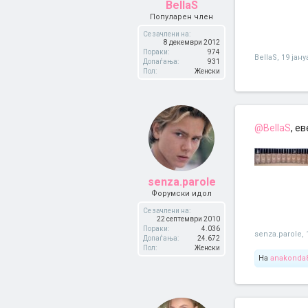
BellaS
Популарен член
Се зачлени на:
8 декември 2012
Пораки:
974
BellaS
,
19 јану
Допаѓања:
931
Пол:
Женски
@BellaS
, е
senza.parole
Форумски идол
Се зачлени на:
22 септември 2010
Пораки:
4.036
senza.parole
,
Допаѓања:
24.672
Пол:
Женски
На
anakonda