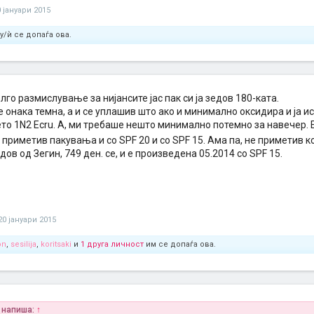
0 јануари 2015
у/ѝ се допаѓа ова.
лго размислување за нијансите јас пак си ја зедов 180-ката.
 онака темна, а и се уплашив што ако и минимално оксидира и ја и
ето 1N2 Ecru. А, ми требаше нешто минимално потемно за навечер. 
 приметив пакувања и со SPF 20 и со SPF 15. Ама па, не приметив к
едов од Зегин, 749 ден. се, и е произведена 05.2014 со SPF 15.
20 јануари 2015
on
,
sesilija
,
koritsaki
и
1 друга личност
им се допаѓа ова.
 напиша:
↑