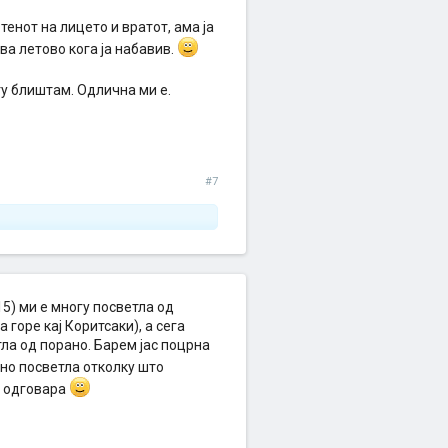
 тенот на лицето и вратот, ама ја
ва летово кога ја набавив.
ту блиштам. Одлична ми е.
#7
15) ми е многу посветла од
 горе кај Коритсаки), а сега
тла од порано. Барем јас поцрна
но посветла отколку што
и' одговара