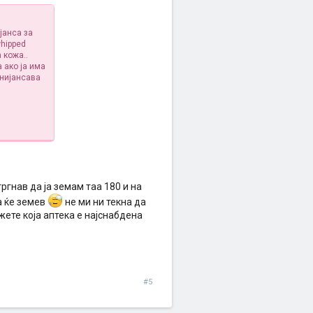
јaнсa зa
whipped
 кoжa..
a aкo јa имa
 нијaнсaвa
ргнав да ја земам таа 180 и на
а ќе земев
не ми ни текна да
жете која аптека е најснабдена
#5