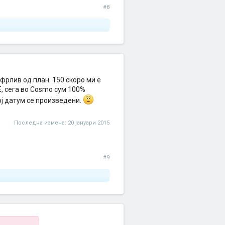
#8
сфрлив од план. 150 скоро ми е
Е, сега во Cosmo сум 100%
ој датум се произведени.
Последна измена:
20 јануари 2015
#9