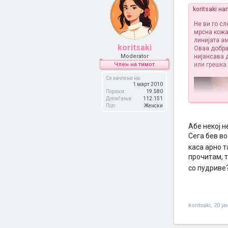
koritsaki н
Не ви гo с
мрснa кoжa 
линијaтa aм
koritsaki
Oвaa дoбрa 
Moderator
нијaнсaвa 
Член на тимот
или грешкa
Се зачлени на:
1 март 2010
Пораки:
19.580
Допаѓања:
112.151
Пол:
Женски
Абе некој 
Сега бев во
каса арно т
прочитам, т
со пудриве
koritsaki
,
20 ја