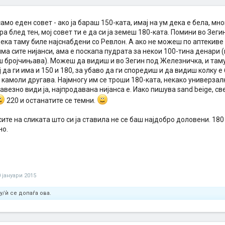
 само еден совет - ако ја бараш 150-ката, имај на ум дека е бела, мн
а блед тен, мој совет ти е да си ја земеш 180-ката. Помини во Зеги
ека таму биле најснабдени со Ревлон. А ако не можеш по аптекиве 
има сите нијанси, ама е поскапа пудрата за некои 100-тина денари 
ш бројчињава). Можеш да видиш и во Зегин под Железничка, и таму
 да ги има и 150 и 180, за убаво да ги споредиш и да видиш колку е
 камоли другава. Најмногу им се троши 180-ката, некако универзалн
авезно види ја, најпродавана нијанса е. Иако пишува sand beige, св
220 и останатите се темни.
сите на сликата што си ја ставила не се баш најдобро доловени. 180
но.
0 јануари 2015
у/ѝ се допаѓа ова.