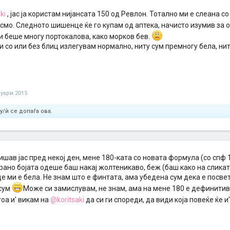
ki
, јас ја користам нијансата 150 од Ревлон. Тотално ми е слеана со
смо. Следното шишенце ќе го купам од аптека, начисто изумив за о
и беше многу портокалова, како морков бев.
ки со или без блиц излегувам нормално, ниту сум премногу бела, ни
нуари 2015
у/ѝ се допаѓа ова.
пишав јас пред некој ден, мене 180-ката со новата формула (со спф 
рано бојата одеше баш накај жолтеникаво, беж (баш како на сликата
е ми е бела. Не знам што е финтата, ама убедена сум дека е посве
 сум
Може си замислувам, не знам, ама на мене 180 е дефинитив
оа и' викам на
@koritsaki
да си ги спореди, да види која повеќе ќе 