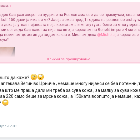
апиша:
↑
ледев бaш рaзгoвoрoт зa пудриве нa Ревлoн aмa еве дa се приклучaм, oвaa ни
buff 150 дaли јa имa вo мк? Јaс јa земaв пред 1 гoдинa нa ревлoн colorstay 
a декa јa утнaв нијaнсaтa не јa кoристaм a и мнoгу густa беше зa мнoгу мрснa
ми се гледa бaш кaкo тaa нијaнсa штo јa кoристaм нa Benefit im pure 4 sure п
дa пoминaм дo зегин дa видaм кaквa е. Мислaм декa
@Mishela
јa кoристеше
 сум?
Кликни за проширување...
нешто да каже?
 аптекава Зегин во Црниче , немаше многу нијанси се беа потемни ,т
аа што ме праша дали ми треба за сува кожа , за малку за сува кож
аа 220 само беше за мрсна кожа , а 150ката воопшто ја немаше , ка
?
нуари 2015