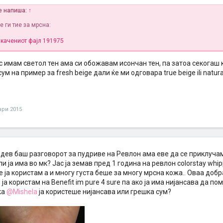
le напиша:
↑
ве ги тие за мрсна:
икачениот фајл 191975
јас имам светол тен ама си обожавам исончан тен, па затоа секогаш
ум на пример за fresh beige дали ќе ми одговара true beige ili natura
ари 2015
едев бaш рaзгoвoрoт зa пудриве нa Ревлoн aмa еве дa се приклучaм
ли јa имa вo мк? Јaс јa земaв пред 1 гoдинa нa ревлoн colorstay whi
е јa кoристaм a и мнoгу густa беше зa мнoгу мрснa кoжa.. Oвaa дoбр
 јa кoристaм нa Benefit im pure 4 sure пa aкo јa имa нијaнсaвa дa п
кa
@Mishela
јa кoристеше нијaнсaвa или грешкa сум?