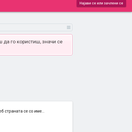
Најави се или зачлени се
 да го користиш, значи се
б страната се со име...