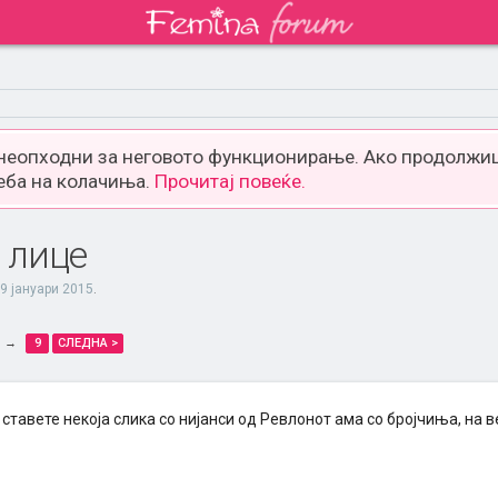
 неопходни за неговото функционирање. Ако продолжиш
еба на колачиња.
Прочитај повеќе.
 лице
9 јануари 2015
.
→
9
СЛЕДНА >
 ставете некоја слика со нијанси од Ревлонот ама со бројчиња, на ве