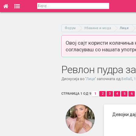
Форум
Убавина и мода
Лице
Овој сајт користи колачиња
согласуваш со нашата употр
Ревлон пудра за
Дискусија во '
Лице
' започната од
BellaS
,
1
СТРАНИЦА 1 ОД 9
1
2
3
4
5
6
Девојки дај