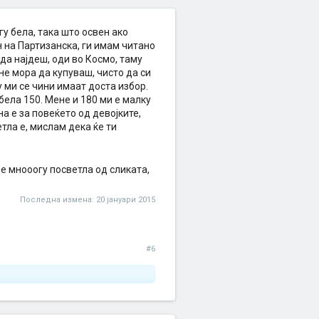
огу бела, така што освен ако
н на Партизанска, ги имам читано
да најдеш, оди во Космо, таму
(не мора да купуваш, чисто да си
 ми се чини имаат доста избор.
 бела 150. Мене и 180 ми е малку
а е за повеќето од девојките,
етла е, мислам дека ќе ти
 е мнооогу посветла од сликата,
Последна измена:
20 јануари 2015
#6