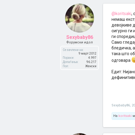
@koritsaki
,
немаш екстр
девојкиве д
сигурно ги 
ги спореди
Sexybaby86
Само гледај
Форумски идол
бледичка, а
Се зачлени на:
така што об
9 март 2012
Пораки:
4.997
одговара
Допаѓања:
96.217
Пол:
Женски
Едит: Нијан
дефинитив
Sexybaby86
,
2
На
koritsaki
м