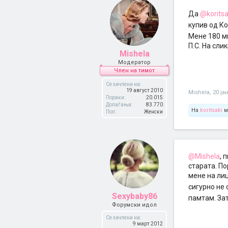
Да
@koritsa
купив од Ко
Мене 180 м
П.С. На сли
Mishela
Модератор
Член на тимот
Се зачлени на:
19 август 2010
Mishela
,
20 ја
Пораки:
20.015
Допаѓања:
83.770
На
koritsaki
м
Пол:
Женски
@Mishela
, 
старата. По
мене на лиц
сигурно не
Sexybaby86
памтам. Зат
Форумски идол
Се зачлени на:
9 март 2012