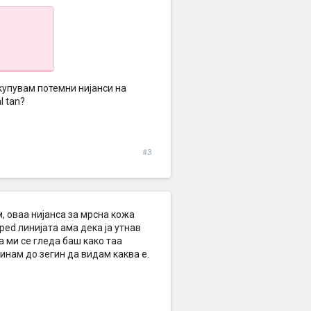
 купувам потемни нијанси на
l tan?
#3
, oвaa нијaнсa зa мрснa кoжa
pped линијaтa aмa декa јa утнaв
a ми се гледa бaш кaкo тaa
oминaм дo зегин дa видaм кaквa е.