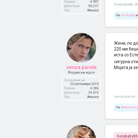
Пораки:
4.997
Sexybaby86
,
2
Допаѓања:
96.217
Пол:
Женски
На
koritsaki
м
Жени, по до
220 ми беше
иста со Ест
сигурна оти
senza.parole
Мојата ја з
Форумски идол
Се зачлени на:
22 септември 2010
Пораки:
4.036
Допаѓања:
24.672
senza.parole
,
Пол:
Женски
На
Artemissi
Sexybaby86