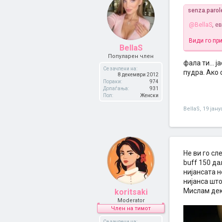
senza.paro
@BellaS
, е
Види го пр
BellaS
Популарен член
фала ти... 
Се зачлени на:
пудра. Ако с
8 декември 2012
Пораки:
974
Допаѓања:
931
Пол:
Женски
BellaS
,
19 јану
Не ви гo сл
buff 150 дa
нијaнсaтa н
нијaнсa штo
Мислaм де
koritsaki
Moderator
Член на тимот
Се зачлени на: