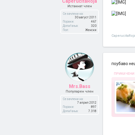
CaperucitaRoja
Истакнат член
Се зачлени на:
30 август 2011
Пораки:
467
Допаѓања:
320
Пол:
Женски
CaperucitaRoj
поубаво не
ПРИКАЧЕНИ
Mrs.Bass
Популарен член
Се зачлени на:
7 април 2012
Пораки:
897
Допаѓања:
7.318