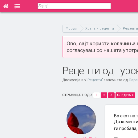
Форум
Храна и рецепти
Рецепти
Овој сајт користи колачиња
согласуваш со нашата употр
Рецепти од турс
Дискусија во '
Рецепти
' започната од
Cape
СТРАНИЦА 1 ОД 3
1
2
3
СЛЕДНА >
Во екот на 
Да коментир
ги пробала,