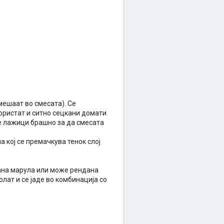
мешаат во смесата). Се
ористат и ситно сецкани домати
ве лажици брашно за да смесата
а кој се премачкува тенок слој
цкана марула или може рендана
ролат и се јаде во комбинација со