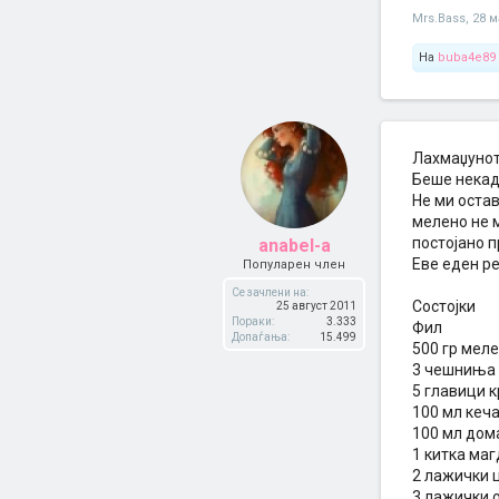
Mrs.Bass
,
28 м
На
buba4e89
Лахмаџунот 
Беше некад
Не ми остав
мелено не м
постојано п
anabel-a
Еве еден ре
Популарен член
Се зачлени на:
Состојки
25 август 2011
Пораки:
3.333
Фил
Допаѓања:
15.499
500 гр мел
3 чешниња 
5 главици 
100 мл кеч
100 мл дом
1 китка ма
2 лажички 
3 лажички 