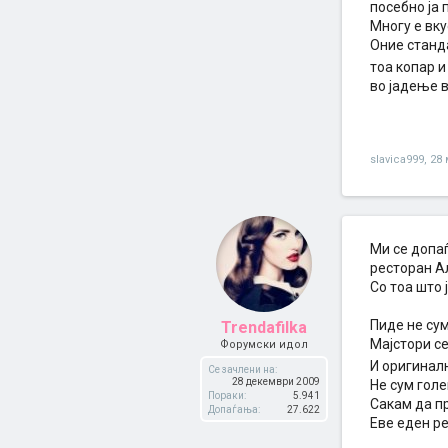
посебно ја 
Многу е вку
Оние станда
тоа копар и
во јадење во
slavica999
,
28 
Ми се допаѓ
ресторан Ал
Со тоа што 
Пиде не сум
Trendafilka
Мајстори се
Форумски идол
И оригиналн
Се зачлени на:
28 декември 2009
Не сум гол
Пораки:
5.941
Сакам да п
Допаѓања:
27.622
Еве еден р