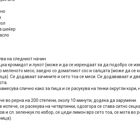
шно
а
сол
а шеќер
асло
ува на следниот начин
цка кромидот и лукот (може и да се изрендаат за да подобро се из
о меленото месо, заедно со доматниот сос и салцата (може да се к
ца). Се додаваат зачините и сето тоа се меси. Се додававаат и д
ста.
замесува слично како за пица и се расукува на тенки округли кори, н
че во рерна на 200 степени, околу 10 минути, додека да зарумени.
е испече, се расекува на четвртинки, одозгора се става ситно се
ов и сл. зеленкук по избор, се цеди лимон врз сето тоа, се мота во 
ница).