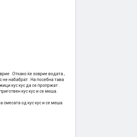
врие . Откако ќе зоврие водата ,
ус не набабрат . На посебна тава
жици кус кус да се пропржат .
риготвен кус кус и се меша .
а смесата од кус кус и се меша