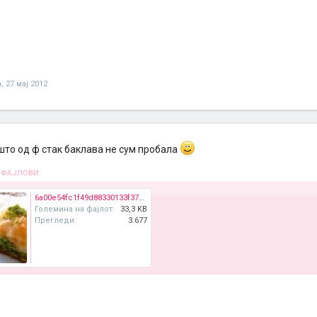
a
,
27 мај 2012
што од ф стак баклава не сум пробала
 ФАЈЛОВИ:
6a00e54fc1f49d88330133f3763001970b-500wi.jpg
Големина на фајлот:
33,3 KB
Прегледи:
3.677