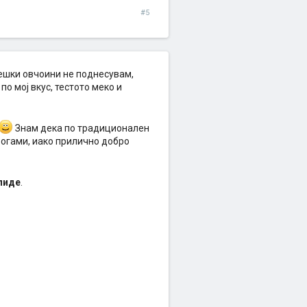
#5
тешки овчоини не поднесувам,
о мој вкус, тестото меко и
Знам дека по традиционален
 богами, иако прилично добро
пиде
.