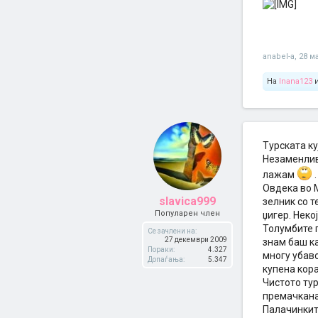
anabel-a
,
28 ма
На
Inana123
Турската ку
Незаменливи
лажам
.
Овдека во М
slavica999
зелник со т
Популарен член
џигер. Некој
Толумбите г
Се зачлени на:
27 декември 2009
знам баш ка
Пораки:
4.327
многу убаво
Допаѓања:
5.347
купена кора
Чистото тур
премачкана 
Палачинките