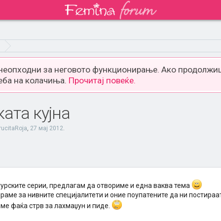
 неопходни за неговото функционирање. Ако продолжиш
еба на колачиња.
Прочитај повеќе.
ката кујна
rucitaRoja
,
27 мај 2012
.
турските серии, предлагам да отвориме и една ваква тема
аме за нивните специјалитети и оние поупатените да ни постираат 
 ме фаќа стрв за лахмаџун и пиде.