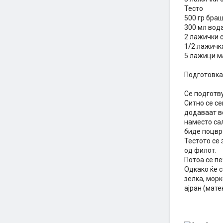
Тесто
500 гр бра
300 мл вод
2 лажички 
1/2 лажичк
5 лажици м
Подготовка
Се подготв
Ситно се се
додаваат в
наместо сал
биде поцвр
Тестото се 
од филот.
Потоа се пе
Одкако ќе с
зелка, морк
ајран (мате