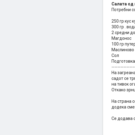
Салата од 
Потребни со
250 гр кус к
300 гр . вод
2 средни д
Магдонос
100 гр путе
Маслиново
Сол
Подготовка 
---------------
На загреана
садот се тр
на тивок ог
Откако зрнц
На страна с
додека смес
Се додава с