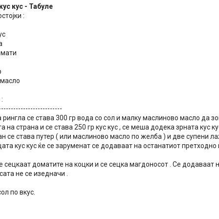
кус кус - Табуле
стојки :
ус
а
омати
р
 масло
:
--------------------------
 рингла се става 300 гр вода со сол и малку маслиново масло да зо
га на страна и се става 250 гр кус кус , се меша додека зрната кус к
ан се става путер ( или маслиново масло по желба ) и две супени ла
ата кус кус ќе се заруменат се додаваат на останатиот претходно п
е сецкаат доматите на коцки и се сецка магдоносот . Се додаваат н
ата не се изедначи .
ол по вкус.