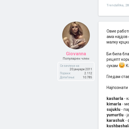
Trendafilka
,
28
Овие работи
ама најдов 
малку крцка
Giovanna
Би била бла
Популарен член
рецепт кори
сукам
К
Се зачлени на:
20 јануари 2011
Пораки:
2.112
Гледам став
Допаѓања:
10.785
Најпознати 
kasharla
- 
kimarla
- м
sujuklu
- па
yumurtlu
- 
karashuk
- 
kushbashal