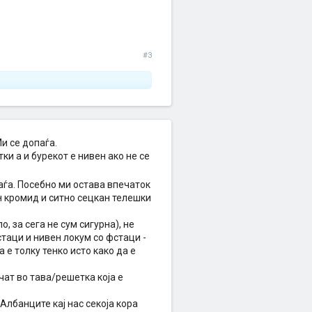
#3
Ми се допаѓа.
ки а и бурекот е нивен ако не се
аѓа. Посебно ми остава впечаток
н кромид и ситно сецкан телешки
 за сега не сум сигурна), не
стаци и нивен локум со фстаци -
 е толку тенко исто како да е
чат во тава/решетка која е
 Албанците кај нас секоја кора