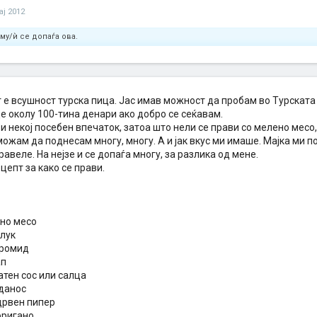
ај 2012
му/ѝ се допаѓа ова.
е всушност турска пица. Јас имав можност да пробам во Турската 
е околу 100-тина денари ако добро се сеќавам.
и некој посебен впечаток, затоа што нели се прави со мелено месо, 
ожам да поднесам многу, многу. А и јак вкус ми имаше. Мајка ми п
равеле. На нејзе и се допаѓа многу, за разлика од мене.
цепт за како се прави.
ено месо
лук
кромид
ап
атен сос или салца
гданос
црвен пипер
оригано