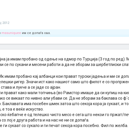
ј 2012
и
mssuniquee
им се допаѓа ова.
јна ја имам пробано од одење на одмор по Турција (3 год по ред). 
 се по сукани и месени работи а да не зборам за шербетлиски слат
к имам пробано кај албанци кои прават турски јадења и ми се доп
елешки џигер. Значи ист како нашиот само што филот е со пропрже
 става и лукче а се јаде со ајран.
и прават како мали топчиња (во Рамстор имаше да си купиш на кило,
ко се викаат по нивно али убави се. Да не зборам за баклава со ф`
. Баклавата има посебен шмек затоа што секоја кора ја сукаат, и тоа
, е тоа е веќе искуство.
ско ќебапче е од телешко чисто месо е сега што некои го пржат/пе
со лој е друга работа и на нас не ни се допаѓа.
 ги сукаат со сукало и ги печат секоја кора посебно. Фил по желба.