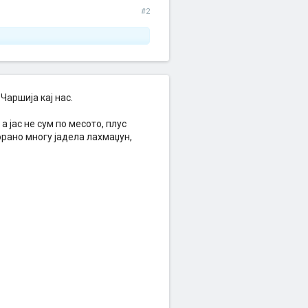
#2
Чаршија кај нас.
а јас не сум по месото, плус
орано многу јадела лахмаџун,