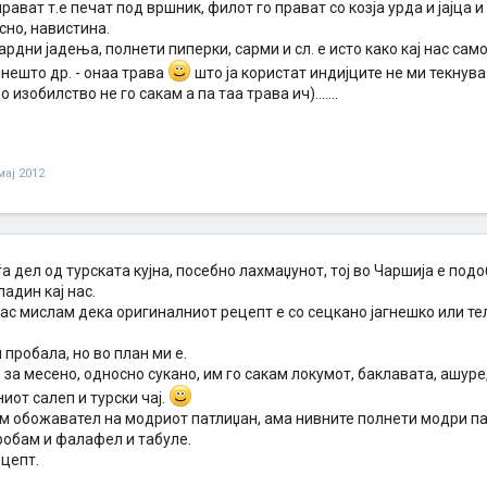
прават т.е печат под вршник, филот го прават со козја урда и јајца и
сно, навистина.
рдни јадења, полнети пиперки, сарми и сл. е исто како кај нас сам
 нешто др. - онаа трава
што ја користат индијците не ми текнува
 изобилство не го сакам а па таа трава ич).......
мај 2012
а дел од турската кујна, посебно лахмаџунот, тој во Чаршија е под
адин кај нас.
јас мислам дека оригиналниот рецепт е со сецкано јагнешко или те
 пробала, но во план ми е.
 за месено, односно сукано, им го сакам локумот, баклавата, ашуре,
иот салеп и турски чај.
ем обожавател на модриот патлиџан, ама нивните полнети модри па
робам и фалафел и табуле.
ецепт.