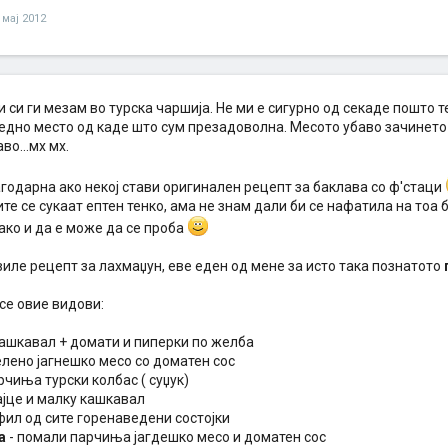
 мај 2012
 си ги мезам во турска чаршија. Не ми е сигурно од секаде пошто 
едно место од каде што сум презадоволна. Месото убаво зачинето п
во...мх мх.
годарна ако некој стави оригинален рецепт за баклава со ф'стаци
те се сукаат ептен тенко, ама не знам дали би се нафатила на тоа
ако и да е може да се проба
иле рецепт за лахмаџун, еве еден од мене за исто така познатото
се овие видови:
кашкавал + домати и пиперки по желба
елено јагнешко месо со доматен сос
рчиња турски колбас ( суџук)
јајце и малку кашкавал
фил од сите горенаведени состојки
a
- помали парчиња јагдешко месо и доматен сос