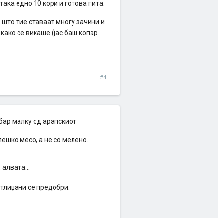
 така едно 10 кори и готова пита.
о што тие ставаат многу зачини и
 како се викаше (јас баш копар
#4
обар малку од арапскиот
лешко месо, а не со мелено.
 алвата...
тлиџани се предобри.