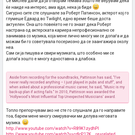
Се мислев дали да ја отворам темава зошто не верувам дека
ќе наиде на интерес, ама ајде, нека ја биде
Сигурно сите сте слушнале за Роберт Патинсон, актерот кој го
глумеше Едвард во Twilight, едно време беше доста
актуелен. Она што повеќето не го знаат дека Роберт
настрана од актерската кариера непрофесионално се
занимава со музика, која мене лично многу ми се допаѓа и да
можам би го советувала посериозно да се заангажира околу
неа.
Сам си ја пишува и свири музиката, што особено ми се
допаѓа зошто е многу едноставна а длабока.
Aside from recording for the soundtracks, Pattinson has said, "I've
never really recorded anything – I just played in pubs and stuff", and
when asked about a professional music career, he said, "Music is my
back-up plan if acting fails." In 2010, Pattinson was awarded the
'Hollywood's Most Influential Top Unexpected Musicians' award.
Топло препорчувам ако не сте го слушнале да го направите
тоа, барем мене многу смирувачки ми делува неговата
музика.
http://www.youtube.com/watch?v=R89K1zydhPI
http://www.youtube.com/watch?v=cdIcP12K ... re=related