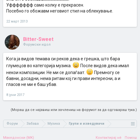
Уффффффф само колку е прекрасен.
Посебно го обожавм неговиот стил на облекување.
22 март 2013
Bitter-Sweet
Форумски идол
Кога ја видов темава си реков дека е грешка, што бара
глумецов во категорија музика.
После видов дека имал
некои композиции. Не ми се допаѓаат.
Премногу се
бавни, досадни, нема ритам кој ги прави интересни, а и
гласов не ми е баш убав.
8 јуни 2017
(Мораш да се најавиш или зачлениш на форумот за да одговараш тука.)
Форум
Забава
Музика
Групи и изведувачи
Македонски (MK)
Контактирај нè
Помош