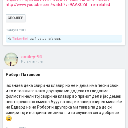
http://www.youtube.com/watch?v=9AAKCZiI ... re=related
СПОЈЛЕР
9 август 2011
На
Tinker-Bell
му/ѝ се допаѓа ова.
smiley-94
Истакнат член
Роберт Патинсон
јас знаев дека свири на клавир но не и дека има песни свои..
и то и тоа ми го кажа другарка ми додека го гледавме
филмот и нели тој свири на клавир во првиот дел и јас демек
нешто реков во смисол Аууу па овај и клавир свирел мислеќе
на Едвард не на Роберт и другарка ми таква па да де си
сивири тој и во приватен живот...и ги слушнав сега добри се