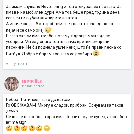
Ја имам слушано Never thing и тоа отекував со песната. Ја
имав и на мобилен дури. Ама тоа беше пред година дена,
кога си ги љубев вампирите и затоа...
А иначе океј е. Ама проблемот е тоа што веќе доволно
пејачи се само океј
Е сега ако си има желба, натаму, здравје може да се
усоврши. Ми се допаѓа тоа што има кротки, смирени
песнички. Не би поднела уште некој што ќе прави песна со
Питбул. Добро е барем тоа, што се разбира
9 август 2011
monalisa
Истакнат член
Роберт Патинсон...што да кажам...
Го ОБОЖАВАМ. Многу е сладок, прибран. Сонувам за таков
дечко.
Се што е потребно, тој го има. Песните му се супер, а посебно
let me sign.