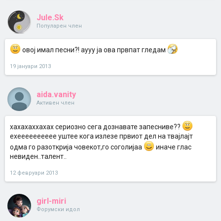
Jule.Sk
Популарен член
овој имал песни?! аууу ја ова првпат гледам
19 јануари 2013
aida.vanity
Активен член
хахахаххахах сериозно сега дознавате запесниве??
ехееееееееее уштее кога излезе првиот дел на твајлајт
одма го разоткрија човекот,го соголијаа
иначе глас
невиден..талент..
12 февруари 2013
girl-miri
Форумски идол