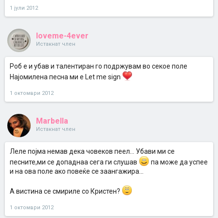
1 јули 2012
loveme-4ever
Истакнат член
Роб е и убав и талентиран го подржувам во секое поле
Најомилена песна ми е Let me sign
1 октомври 2012
Marbella
Истакнат член
Леле појма немав дека човеков пеел... Убави ми се
песните,ми се допаднаа сега ги слушав
па може да успее
и на ова поле ако повеќе се заангажира...
А вистина се смириле со Кристен?
1 октомври 2012