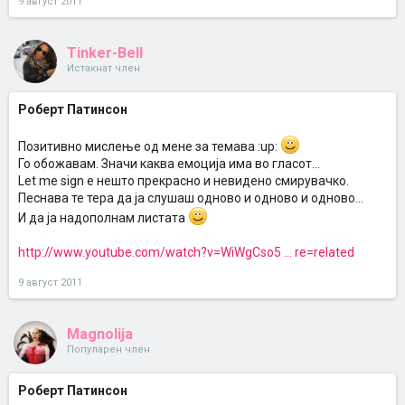
9 август 2011
Tinker-Bell
Истакнат член
Роберт Патинсон
Позитивно мислење од мене за темава :up:
Го обожавам. Значи каква емоција има во гласот...
Let me sign е нешто прекрасно и невидено смирувачко.
Песнава те тера да ја слушаш одново и одново и одново...
И да ја надополнам листата
http://www.youtube.com/watch?v=WiWgCso5 ... re=related
9 август 2011
Magnolija
Популарен член
Роберт Патинсон