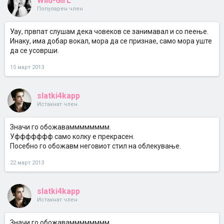
Wild-GirL
Популарен член
Уау, првпат слушам дека човеков се занимавал и со пеење.
Инаку, има добар вокал, мора да се признае, само мора уште
да се усоврши.
15 март 2013
slatki4kapp
Истакнат член
Значи го обожавамммммммм.
Уффффффф само колку е прекрасен.
Посебно го обожавм неговиот стил на облекување.
22 март 2013
slatki4kapp
Истакнат член
Значи го обожавамммммммм.