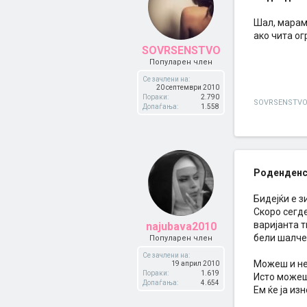
Шал, марама
ако чита ог
SOVRSENSTVO
Популарен член
Се зачлени на:
20 септември 2010
Пораки:
2.790
SOVRSENSTV
Допаѓања:
1.558
Роденденс
Бидејќи е 
Скоро сегде
варијанта т
najubava2010
бели шалче,
Популарен член
Се зачлени на:
Можеш и нек
19 април 2010
Пораки:
1.619
Исто можеш 
Допаѓања:
4.654
Ем ќе ја из