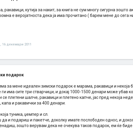
, ракавици, кутија за накит, за книга не сум многу сигурна зошто ак
ромна е веројатноста дека ја има прочитано ( барем мене до сега н
O
,
16 декември 2011
ки подарок
зима за мене идеален зимски подарок е марама, ракавици и некоја
 ги има сите три стварчици, и докај 1000-1500 денари може убав 
и се плетени шалче, ракавици и плетено капче, јас пред некоја нед
 капа и ракавички за 400 денари.
оја туника, џемпер и сл.
да и подариш и пакетче, доколку имате послободен однос, и докол
ненадиш, зошто верувам дека не очекува таков подарок, ем ќе биде