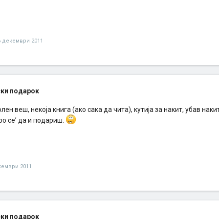
6 декември 2011
ки подарок
лен веш, некоја книга (ако сака да чита), кутија за накит, убав накит
о се’ да и подариш.
кември 2011
ки подарок