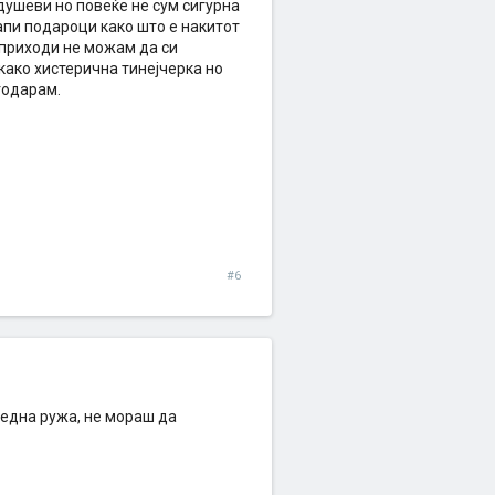
одушеви но повеќе не сум сигурна
апи подароци како што е накитот
 приходи не можам да си
како хистерична тинејчерка но
годарам.
#6
м една ружа, не мораш да