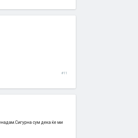
#11
енадам.Сигурна сум дека ќе ми