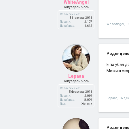
WhiteAngel
Популарен член
Се зачлени на:
31 јануари 2011
Пораки:
2.107
WhiteAngel
,
1
Допаѓања:
1.642
Роденденс
Е па убав до
Можиш скор
Lepaaa
Популарен член
Се зачлени на:
5 февруари 2011
Пораки:
2.069
Lepaaa
,
16 де
Допаѓања:
8.099
Пол:
Женски
Роденденс