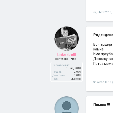
najubava2010
,
Роденденс
Во чаршија 
камче.
Има преуба
tinkerbelll
Доколку сак
Популарен член
Потоа може
Се зачлени на:
15 мај 2010
Пораки:
2.096
Допаѓања:
5.018
Пол:
Женски
tinkerbelll
,
16 
Помош !!!