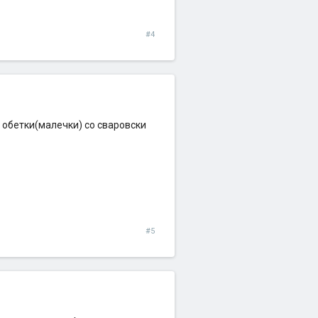
#4
и обетки(малечки) со сваровски
#5