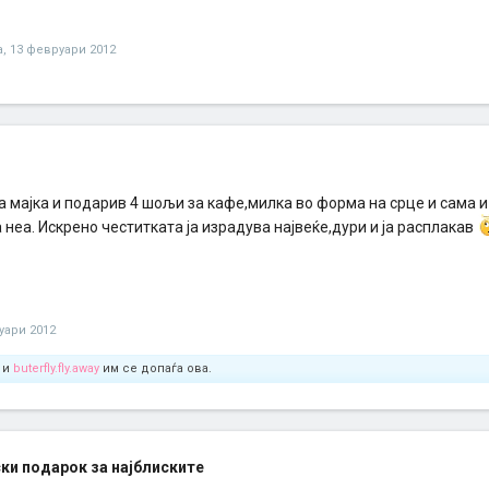
a
,
13 февруари 2012
та мајка и подарив 4 шољи за кафе,милка во форма на срце и сама 
 неа. Искрено честитката ја израдува највеќе,дури и ја расплакав
уари 2012
и
buterfly.fly.away
им се допаѓа ова.
и подарок за најблиските