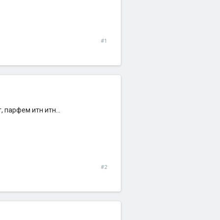
#1
, парфем итн итн...
#2