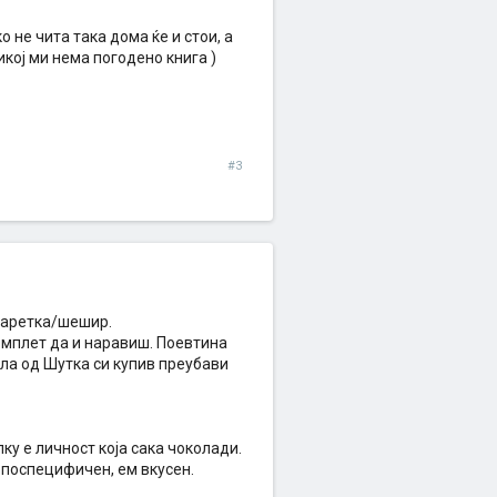
о не чита така дома ќе и стои, а
икој ми нема погодено книга )
#3
 баретка/шешир.
комплет да и наравиш. Поевтина
ела од Шутка си купив преубави
ку е личност која сака чоколади.
 поспецифичен, ем вкусен.