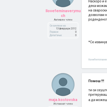
Наскоро и е
дека можам
на свароск
Ilovefeminaverymu
дозволам н
ch
роденденот
Активен член
Се зачлени на:
13 февруари 2012
Пораки:
0
Допаѓања:
0
*Се извину
Ilovefeminav
Помош !!!
ти си сеушт
претеруваш 
maja.kostovska
а да можеш
Истакнат член