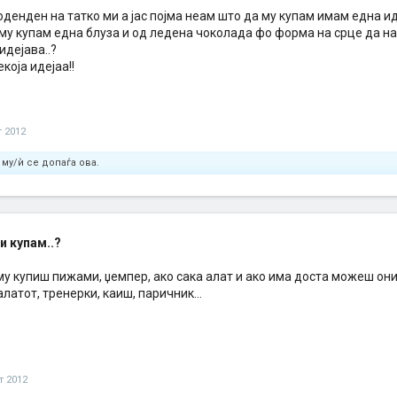
оденден на татко ми а јас појма неам што да му купам имам една ид
му купам една блуза и од ледена чоколада фо форма на срце да н
идејава..?
која идејаа!!
т 2012
му/ѝ се допаѓа ова.
и купам..?
у купиш пижами, џемпер, ако сака алат и ако има доста можеш он
латот, тренерки, каиш, паричник...
т 2012