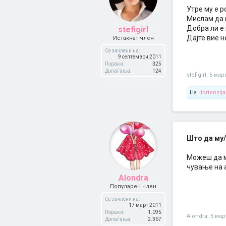
Утре му е р
Мислам да 
Добра ли е 
stefigirl
Дајте вие не
Истакнат член
Се зачлени на:
9 септември 2011
Пораки:
325
Допаѓања:
124
stefigirl
,
5 мар
На
Hortenzija
Што да му/
Можеш да м
чување на а
Alondra
Популарен член
Се зачлени на:
17 март 2011
Пораки:
1.095
Alondra
,
5 мар
Допаѓања:
2.367