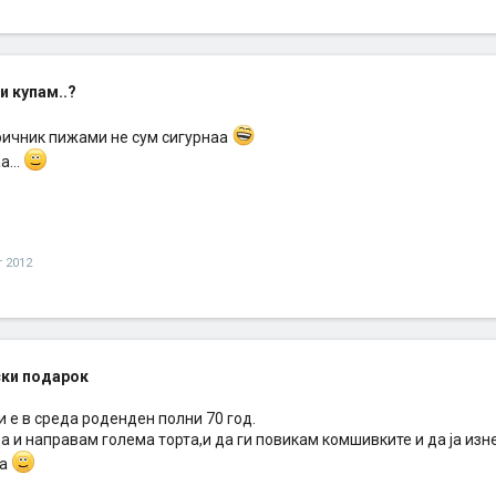
и купам..?
ричник пижами не сум сигурнаа
...
т 2012
ки подарок
и е в среда роденден полни 70 год.
 и направам голема торта,и да ги повикам комшивките и да ја изн
ва