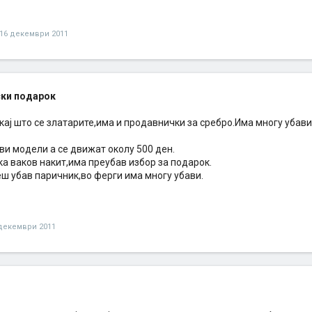
16 декември 2011
ки подарок
кај што се златарите,има и продавнички за сребро.Има многу убав
ви модели а се движат околу 500 ден.
а ваков накит,има преубав избор за подарок.
ш убав паричник,во ферги има многу убави.
декември 2011