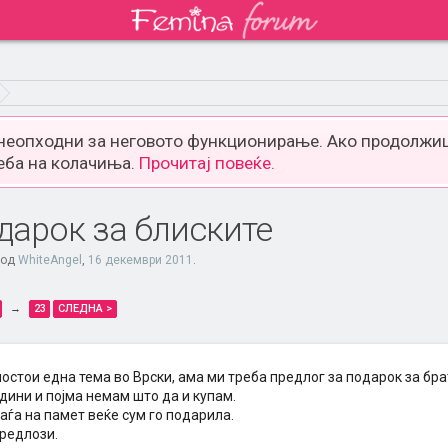
 неопходни за неговото функционирање. Ако продолжиш
еба на колачиња.
Прочитај повеќе.
дарок за блиските
 од
WhiteAngel
,
16 декември 2011
.
→
23
СЛЕДНА >
остои една тема во Врски, ама ми треба предлог за подарок за бра
дини и појма немам што да и купам.
аѓа на памет веќе сум го подарила.
редлози.