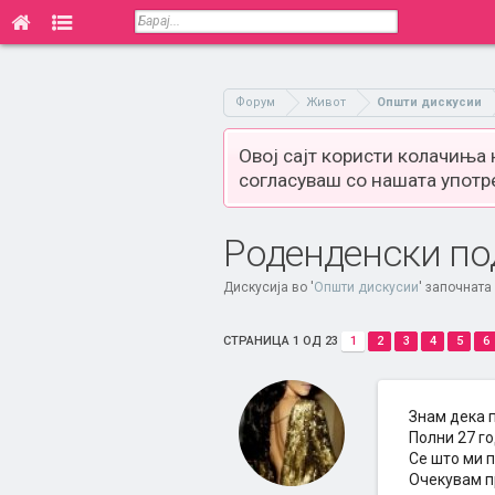
Форум
Живот
Општи дискусии
Овој сајт користи колачиња
согласуваш со нашата употр
Роденденски по
Дискусија во '
Општи дискусии
' започната
СТРАНИЦА 1 ОД 23
1
2
3
4
5
6
Знам дека п
Полни 27 го
Се што ми п
Очекувам п