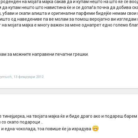
 роденден на мојата мајка сакав да и купам нешто на што ќе се во
 да купам нешто што навистина ќе и се допаѓа почна да добива ск
и, убави и скапи алишта и оригинални парфеми бидејќе немам свои
ишто од наведениве па ве молам за помош веројатно ви изгледам 
 на мојата мајка е многу важен за мене однапрет едно големо бла
вам за можните направени печатни грешки.
erymuch
,
13 февруари 2012
е тинејџерка, на твојата мајка ќе и биде драго ако и подареш баре
со скапо подароци ..
 и една чоколада, тоа повише ќе ја израдува