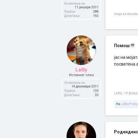
Се зачлени на:
11 јануари 2011
Пораки:
288
maja.kostovsk
Допаѓања:
192
Помош !!!
јас на моја
посветена а
Lallly
Истакнат член
Се зачлени на:
14 декември 2011
Пораки:
133
Lallly
,
14 февр
Допаѓања:
33
На
LittlePinky
Роденденск