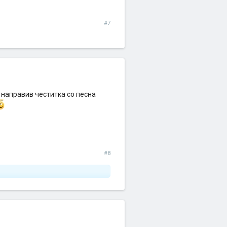
#7
и направив честитка со песна
#8