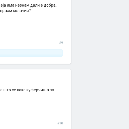
еја ама незнам дали е добра..
апраам колачии?
#9
ие што се како куферчиња за
#10