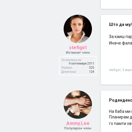
Што да му/
За каиш па
Иначе фалаа
stefigirl
Истакнат член
Се зачлени на:
9 септември 2011
Пораки:
325
stefigirl
,
5 мар
Допаѓања:
124
Роденденс
На баба ми 
Планирам да
Ammy.Lee
го памти о
Популарен член