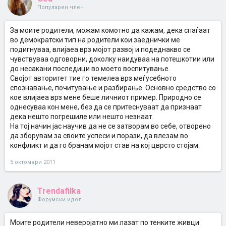
Популарен член
За моите родители, можам комотно да кажам, дека спаѓаат
во демократски тип на родители кои заеднички ме
подигнуваа, влијаеа врз мојот развој и подеднакво се
чувствуваа одговорни, доколку наидуваа на потешкотии или
до несакани последици во моето воспитување.
Својот авторитет тие го темелеа врз меѓусебното
спознавање, почитување и разбирање. Основно средство со
кое влијаеа врз мене беше личниот пример. Природно се
однесуваа кон мене, без да се притеснуваат да признаат
дека нешто погрешиле или нешто незнаат.
На тој начин јас научив да не се затворам во себе, отворено
да зборувам за своите успеси и порази, да влезам во
конфликт и да го бранам мојот став на кој цврсто стојам.
5 октомври 2011
Trendafilka
Форумски идол
Моите родители неверојатно ми лазат по тенките живци