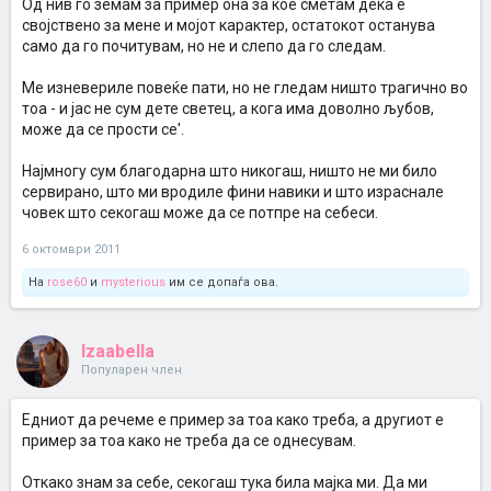
Од нив го земам за пример она за кое сметам дека е
својствено за мене и мојот карактер, остатокот останува
само да го почитувам, но не и слепо да го следам.
Ме изневериле повеќе пати, но не гледам ништо трагично во
тоа - и јас не сум дете светец, а кога има доволно љубов,
може да се прости се'.
Најмногу сум благодарна што никогаш, ништо не ми било
сервирано, што ми вродиле фини навики и што израснале
човек што секогаш може да се потпре на себеси.
6 октомври 2011
На
rose60
и
mysterious
им се допаѓа ова.
Izaabella
Популарен член
Едниот да речеме е пример за тоа како треба, а другиот е
пример за тоа како не треба да се однесувам.
Откако знам за себе, секогаш тука била мајка ми. Да ми