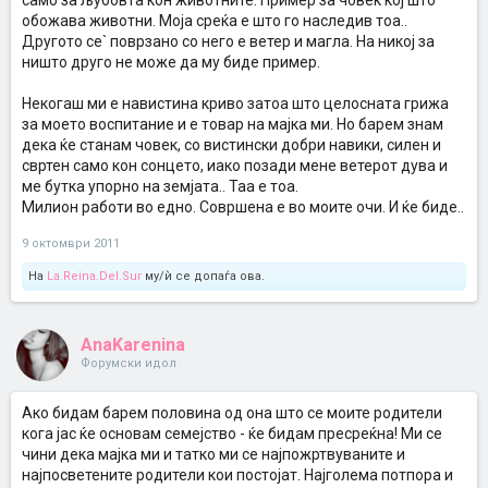
само за љубовта кон животните. Пример за човек кој што
обожава животни. Моја среќа е што го наследив тоа..
Другото се` поврзано со него е ветер и магла. На никој за
ништо друго не може да му биде пример.
Некогаш ми е навистина криво затоа што целосната грижа
за моето воспитание и е товар на мајка ми. Но барем знам
дека ќе станам човек, со вистински добри навики, силен и
свртен само кон сонцето, иако позади мене ветерот дува и
ме бутка упорно на земјата.. Таа е тоа.
Милион работи во едно. Совршена е во моите очи. И ќе биде..
9 октомври 2011
На
La.Reina.Del.Sur
му/ѝ се допаѓа ова.
AnaKarenina
Форумски идол
Ако бидам барем половина од она што се моите родители
кога јас ќе основам семејство - ќе бидам пресреќна! Ми се
чини дека мајка ми и татко ми се најпожртвуваните и
најпосветените родители кои постојат. Најголема потпора и