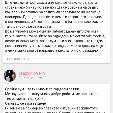
Што не сум ги послушала и те како се каам, но од друга
страна како би научила инаку? Да се осврнам на се што
кажале и ги слушам за се што ми советувале ни малку не
планирам. Еден ден нив ќе ги нема, и тогаш кога ќе немам
свое мислење, и ќе се прашувам што би направиле мама и
тато целосно ќе се изгубам.
Во меѓувреме можам да им заблагодарам што сум им и
ќерка, затоа што ми биле во одредени моменти role models,
особено мама, меѓутоа јас сум јас и онака како што гледам
јас на нивниот успех, сакам да гледаат моите деца на мојот,
а не на мајка која се направила како што и било кажано.
11 октомври 2011
crazyinlove19
Популарен член
Среќна сум што ги имам и се гордеам со нив.
Ме научиле на толку многу добри работи, ме воспитале.
Тие се мојата поддршка.
Секогаш се тука за мене.
Ги земам за пример во повеќето ситуации во животот и