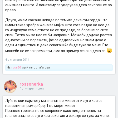
некои работи ми се плеснаа во фаца сфатив дека можеби и
они знаат нешто. И понатаму се уверував дека секогаш се во
право.
Друго, имам кажано некаде по темите дека сум горда што
имам таква храбра жена за мајка, што кога падна на неа да
го издржува семејството не се предаде, се бореше со сите
сили. Татко ми за нас се би направил. Можеби додека растев
односот ни се поремети, јас се оддалечив, но знам дека е
еден и единствен и дека секогаш ќе биде тука за мене. Ете
можеби не се за премиери, ама за пример секако дека се
4 октомври 2011
На
rose60
му/ѝ се допаѓа ова.
rossonerka
Популарен член
Луѓето кои најмногу ми значат во животот и луѓе кои се
навистина пример број 1 во мојот живот.
Правеле грешки, не се совршени како ниеден човек на
планетава, но се луѓе кои секогаш и секаде се тука за мене,