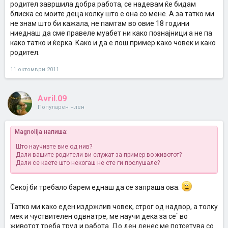
родител завршила добра работа, се надевам ќе бидам
блиска со моите деца колку што е она со мене. А за татко ми
не знам што би кажала, не памтам во овие 18 години
ниеднаш да сме правеле муабет ни како познајници а не па
како татко и ќерка. Како и да е лош пример како човек и како
родител.
11 октомври 2011
Avril.09
Популарен член
Magnolija напиша:
Што научивте вие од нив?
Дали вашите родители ви служат за пример во животот?
Дали се каете што некогаш не сте ги послушале?
Секој би требало барем еднаш да се запраша ова.
Татко ми како еден издржлив човек, строг од надвор, а толку
мек и чуствителен одвнатре, ме научи дека за се` во
животот треба труд и работа. До ден денес ме потсетува со