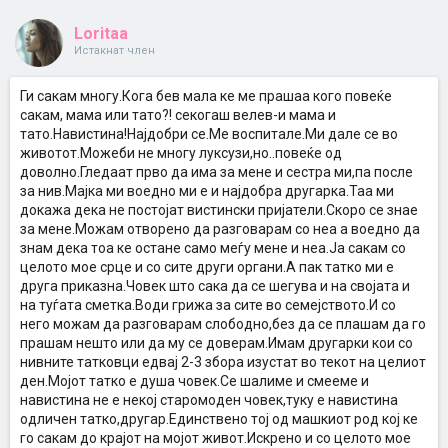
Loritaa
Истакнат член
Ги сакам многу.Кога бев мала ке ме прашаа кого повеќе
сакам, мама или тато?! секогаш велев-и мама и
тато.Навистина!Најдобри се.Ме воспитале.Ми дале се во
животот.Можеби не многу луксузи,но..повеќе од
доволно.Гледаат прво да има за мене и сестра ми,па после
за нив.Мајка ми воедно ми е и најдобра другарка.Таа ми
докажа дека не постојат вистински пријатели.Скоро се знае
за мене.Можам отворено да разговарам со неа а воедно да
знам дека тоа ке остане само меѓу мене и неа.Ја сакам со
целото мое срце и со сите други органи.А пак татко ми е
друга приказна.Човек што сака да се шегува и на својата и
на туѓата сметка.Води грижа за сите во семејството.И со
него можам да разговарам слободно,без да се плашам да го
прашам нешто или да му се доверам.Имам другарки кои со
нивните татковци едвај 2-3 збора изустат во текот на целиот
ден.Мојот татко е душа човек.Се шалиме и смееме и
навистина не е некој старомоден човек,туку е навистина
одличен татко,другар.Единствено тој од машкиот род кој ке
го сакам до крајот на мојот живот.Искрено и со целото мое