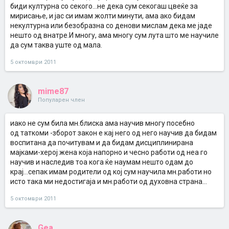
биди културна со секого...не дека сум секогаш цвеќе за
мирисање, и јас си имам жолти минути, ама ако бидам
некултурна или безобразна со денови мислам дека ме јаде
нешто од внатре.И многу, ама многу сум лута што ме научиле
да сум таква уште од мала.
5 октомври 2011
mime87
Популарен член
иако не сум била мн.блиска ама научив многу посебно
од таткоми -зборот закон е кај него од него научив да бидам
воспитана да почитувам и да бидам дисциплинирана
мајками-херој жена која напорно и чесно работи од неа го
научив и наследив тоа кога ќе наумам нешто одам до
крај...сепак имам родители од кој сум научила мн.работи но
исто така ми недостигаја и мн.работи од духовна страна...
5 октомври 2011
Gea