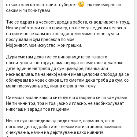
откако влегоа во вториот пубертет
, но неизмерно ги
сакам и ги почитувам.
Тие се одраз на чесност, вредна работа, снаодливост и труд.
Некои работи ми се за пример, но не се угледувам целосно
на нив и не се каам што во одредени моменти не сум ги
послушала и сум пресекла по мое.
Мој живот, мое искуство, мои грешки.
Дури сметам дека тие се виновниците за таквото
воспитување во тој дух, ама веројатно сметале дека како
дете единче не треба да сум цмиздре, плачка или
неснаодлива, па на некој начин имав целосна слобода да се
обликувам во човек каков што сметам дека треба да сум, со
мали посочувања од нивна страна тук-таму.
Си имаат маани како и сите луѓе и отворено си ги кажуваме.
Не ти чини тоа, тоа и тоа, јасно и гласно, не заобиколуваат
никогаш и заради тоа ги ценам.
Нешто сум наследила од родителите, нормално, но во
поголем дел од работите - немам исти ставови, замисли,
очекувања, начин на дејствување како нивните.