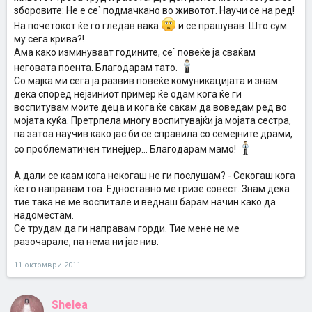
зборовите: Не е се` подмачкано во животот. Научи се на ред!
На почетокот ќе го гледав вака
и се прашував: Што сум
му сега крива?!
Ама како изминуваат годините, се` повеќе ја сваќам
неговата поента. Благодарам тато.
Со мајка ми сега ја развив повеќе комуникацијата и знам
дека според нејзиниот пример ќе одам кога ќе ги
воспитувам моите деца и кога ќе сакам да воведам ред во
мојата куќа. Претрпела многу воспитувајќи ја мојата сестра,
па затоа научив како јас би се справила со семејните драми,
со проблематичен тинејџер... Благодарам мамо!
А дали се каам кога некогаш не ги послушам? - Секогаш кога
ќе го направам тоа. Едноставно ме гризе совест. Знам дека
тие така не ме воспитале и веднаш барам начин како да
надоместам.
Се трудам да ги направам горди. Тие мене не ме
разочарале, па нема ни јас нив.
11 октомври 2011
Shelea