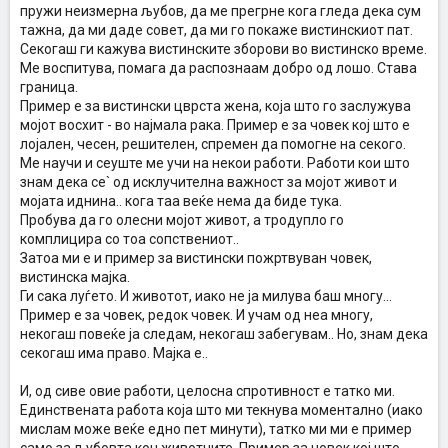
пружи неизмерна љубов, да ме прегрне кога гледа дека сум
тажна, да ми даде совет, да ми го покаже вистинскиот пат.
Секогаш ги кажува вистинските зборови во вистинско време.
Ме воспитува, помага да распознаам добро од лошо. Става
граница.
Пример е за вистински цврста жена, која што го заслужува
мојот восхит - во најмала рака. Пример е за човек кој што е
лојален, чесен, решителен, спремен да помогне на секого.
Ме научи и сеуште ме учи на некои работи. Работи кои што
знам дека се` од исклучителна важност за мојот живот и
мојата иднина.. кога таа веќе нема да биде тука.
Пробува да го олесни мојот живот, а тродупло го
комплицира со тоа сопствениот..
Затоа ми е и пример за вистински пожртвуван човек,
вистинска мајка.
Ги сака луѓето. И животот, иако не ја милува баш многу...
Пример е за човек, редок човек. И учам од неа многу,
некогаш повеќе ја следам, некогаш забегувам.. Но, знам дека
секогаш има право. Мајка е..
И, од сиве овие работи, целосна спротивност е татко ми.
Единствената работа која што ми текнува моментално (иако
мислам може веќе едно пет минути), татко ми ми е пример