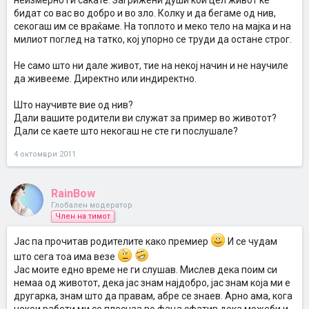
неизмерно ги сакате. Загрижени души кои цел живот ќе
бидат со вас во добро и во зло. Колку и да бегаме од нив,
секогаш им се враќаме. На топлото и меко тело на мајка и на
милиот поглед на татко, кој упорно се труди да остане строг.
Не само што ни дале живот, тие на некој начин и не научиле
да живееме. Директно или индиректно.
Што научивте вие од нив?
Дали вашите родители ви служат за пример во животот?
Дали се каете што некогаш не сте ги послушале?
4 октомври 2011
RainBow
Глобален модератор
Член на тимот
Јас па прочитав родителите како премиер
И се чудам
што сега тоа има везе
Јас моите едно време не ги слушав. Мислев дека поим си
немаа од животот, дека јас знам најдобро, јас знам која ми е
другарка, знам што да правам, абре се знаев. Арно ама, кога