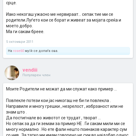
срце.
Иако некогаш ужасно ме нервираат... сепак тие ми се
родители.Луѓето кои се борат и живеат за мојата среќа и
моето добро.
Ма ги сакам бреее.
5 октомври 2011
На
rose60
му/ѝ се допаѓа ова.
vendiii
Популарен член
Моите Родители не можат да ми служат како пример ...
Повлекле потези кои јас никогаш не би ги повлекла .
Направиле и многу грешки , незрелост , избрзаност или не
знам што .
Да постигнале во животот се трудат , творат ...
Но сепак за да ги земам за пример НЕ . Ги сакам мили ми се
многу нормално . Но ете фали нешто поинаков карактер сум
со нив . За татко ми имам говорено не сум во најдобар однос