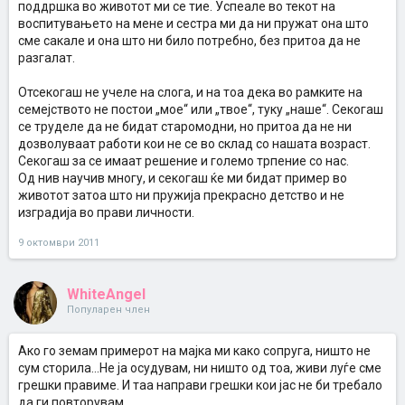
поддршка во животот ми се тие. Успеале во текот на
воспитувањето на мене и сестра ми да ни пружат она што
сме сакале и она што ни било потребно, без притоа да не
разгалат.
Отсекогаш не учеле на слога, и на тоа дека во рамките на
семејството не постои „мое“ или „твое“, туку „наше“. Секогаш
се труделе да не бидат старомодни, но притоа да не ни
дозволуваат работи кои не се во склад со нашата возраст.
Секогаш за се имаат решение и големо трпение со нас.
Од нив научив многу, и секогаш ќе ми бидат пример во
животот затоа што ни пружија прекрасно детство и не
изградија во прави личности.
9 октомври 2011
WhiteAngel
Популарен член
Ако го земам примерот на мајка ми како сопруга, ништо не
сум сторила...Не ја осудувам, ни ништо од тоа, живи луѓе сме
грешки правиме. И таа направи грешки кои јас не би требало
да ги повторувам.