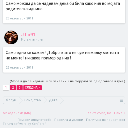
Само можам да се надевам дека би била како нив во мојата
родителска иднина....
23 октомври 2011
J.Lo91
Истакнат член
Само едно ќе кажам ! Добро е што не сум ни малку метната
на моите ! никаков пример од нив !
23 октомври 2011
(Мораш да се најавиш или зачлениш на форумот за да одговараш тука.)
1
2
3
СЛЕДНА >
Форум
Семејство
Дете
Македонски (MK)
Контактирај нè
Помош
Пријави злоупотреба
Правила и услови
Политика на приватност
Forum software by XenForo™