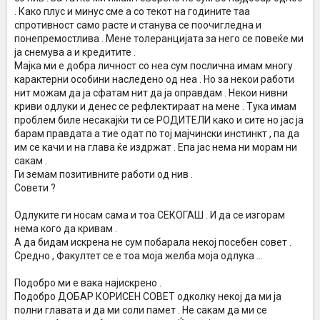
. Како плус и минус сме а со текот на годините таа
спротивност само расте и станува се поочигледна и
понепремостлива . Мене толеранцијата за него се повеќе ми
ја снемува а и кредитите .
Мајка ми е добра личност со неа сум послична имам многу
карактерни особини наследено од неа . Но за некои работи
нит можам да ја сфатам нит да ја оправдам . Некои нивни
криви одлуки и денес се рефлектираат на мене . Тука имам
проблем биле несакајќи ти се РОДИТЕЛИ како и сите но јас ја
барам правдата а тие одат по тој мајчински инстинкт , па да
им се качи и на глава ќе издржат . Епа јас нема ни морам ни
сакам .
Ги земам позитивните работи од нив .
Совети ?
Одлуките ги носам сама и тоа СЕКОГАШ . И да се изгорам
нема кого да кривам .
А да бидам искрена не сум побарала некој посебен совет .
Средно , Факултет се е тоа моја желба моја одлука ...
Подобро ми е вака најискрено .
Подобро ДОБАР КОРИСЕН СОВЕТ одколку некој да ми ја
полни главата и да ми соли памет . Не сакам да ми се