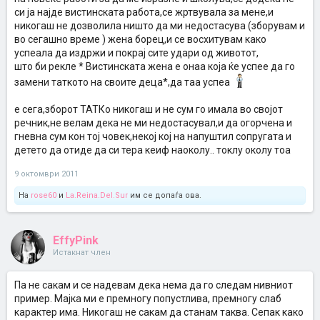
си ја најде вистинската работа,се жртвувала за мене,и
никогаш не дозволила ништо да ми недостасува (зборувам и
во сегашно време ) жена борец,и се восхитувам како
успеала да издржи и покрај сите удари од животот,
што би рекле * Вистинската жена е онаа која ќе успее да го
замени таткото на своите деца*,да таа успеа
е сега,зборот ТАТКо никогаш и не сум го имала во својот
речник,не велам дека не ми недостасувал,и да огорчена и
гневна сум кон тој човек,некој кој на напуштил сопругата и
детето да отиде да си тера кеиф наоколу.. токлу околу тоа
9 октомври 2011
На
rose60
и
La.Reina.Del.Sur
им се допаѓа ова.
EffyPink
Истакнат член
Па не сакам и се надевам дека нема да го следам нивниот
пример. Мајка ми е премногу попустлива, премногу слаб
карактер има. Никогаш не сакам да станам таква. Сепак како