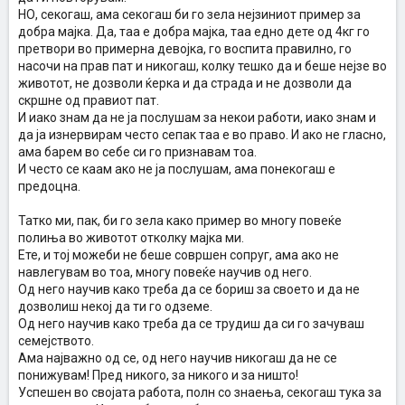
НО, секогаш, ама секогаш би го зела нејзиниот пример за
добра мајка. Да, таа е добра мајка, таа едно дете од 4кг го
претвори во примерна девојка, го воспита правилно, го
насочи на прав пат и никогаш, колку тешко да и беше нејзе во
животот, не дозволи ќерка и да страда и не дозволи да
скршне од правиот пат.
И иако знам да не ја послушам за некои работи, иако знам и
да ја изнервирам често сепак таа е во право. И ако не гласно,
ама барем во себе си го признавам тоа.
И често се каам ако не ја послушам, ама понекогаш е
предоцна.
Татко ми, пак, би го зела како пример во многу повеќе
полиња во животот отколку мајка ми.
Ете, и тој можеби не беше совршен сопруг, ама ако не
навлегувам во тоа, многу повеќе научив од него.
Од него научив како треба да се бориш за своето и да не
дозволиш некој да ти го одземе.
Од него научив како треба да се трудиш да си го зачуваш
семејството.
Ама најважно од се, од него научив никогаш да не се
понижувам! Пред никого, за никого и за ништо!
Успешен во својата работа, полн со знаења, секогаш тука за