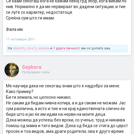
Се каам секогаш кога ќе кажам некој грд збор, кога викам по
нив. Нормално е да ме нервираат во дадени ситуации, и тие
се луѓе со карактер, недостатоци.
Среќна сум што ги имам.
Фала им.
11 октомври 2011
На
stylishh
,
ines.h
,
sesilija
и
1 друга личност
им се допаѓа ова.
Sephora
Популарен член
Ме научија дека не секогаш знам што е најдобро за мене.
Како пример?
Би ги земала, но целосно никако.
Не сакам да бидам нивна копија, а и да сакам не можам. Јас
сум различна, а исто и тие и на крај единствената слично ќе
биде што и јас ќе им идам на нерви на моите деца.
Дека можеш да успееш без врски, со учење, труд и никаква
помош од мама и тато видов. Дека од беда се стига до цврст
просек и тоа видов, ама драги родители, ова е друго време.