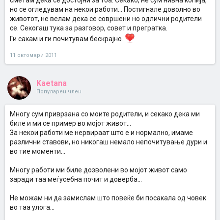
сметам дека се достојни за тоа. Секако, не сум нивна копија,
но се огледувам на некои работи... Постигнале доволно во
животот, не велам дека се совршени но одлични родители
се. Секогаш тука за разговор, совет и прегратка.
Ги сакам и ги почитувам бескрајно.
11 октомври 2011
Kaetana
Популарен член
Многу сум приврзана со моите родители, и секако дека ми
биле и ми се пример во мојот живот...
За некои работи ме нервираат што е и нормално, имаме
различни ставови, но никогаш немало непочитување дури и
во тие моменти...
Многу работи ми биле дозволени во мојот живот само
заради таа меѓусебна почит и доверба...
Не можам ни да замислам што повеќе би посакала од човек
во таа улога...