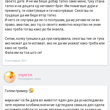
своето дете. И не ми беше добар татко само мене, туку стана
татко и на децата од неговиот брат. Им помагаше дури и
премногу, ги советуваше и ги насочуваше. Секогаш се
трудеше да им биде втор татко.
И него се случува да не го послушам, да му речам не си во
право, ама пак, ако тој со своето животно искуство не знае
како треба тогаш како јас би знаела...
Сепак, колку грешки и да сум направила, секогаш тие се тука
ако можат да ги испават, ако не да ми укажат како треба или
како не треба.
Фала им за тоа што се!
9 октомври 2011
cigarce
Популарен член
Голем пример
мајка ми ! се би дала во животот еден ден да ја наследам во
сите нејзини особини,значи ме одгледала сама,на ден одела
на повеќе работи за да ме изразне и школува,се додека не