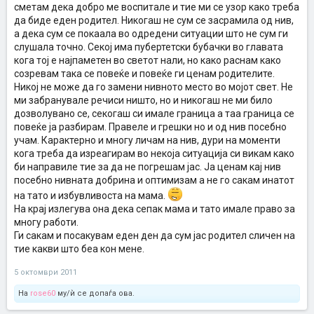
сметам дека добро ме воспитале и тие ми се узор како треба
да биде еден родител. Никогаш не сум се засрамила од нив,
а дека сум се покаала во одредени ситуации што не сум ги
слушала точно. Секој има пубертетски бубачки во главата
кога тој е најпаметен во светот нали, но како раснам како
созревам така се повеќе и повеќе ги ценам родителите.
Никој не може да го замени нивното место во мојот свет. Не
ми забранувале речиси ништо, но и никогаш не ми било
дозволувано се, секогаш си имале граница а таа граница се
повеќе ја разбирам. Правеле и грешки но и од нив посебно
учам. Карактерно и многу личам на нив, дури на моменти
кога треба да изреагирам во некоја ситуација си викам како
би направиле тие за да не погрешам јас. Ја ценам кај нив
посебно нивната добрина и оптимизам а не го сакам инатот
на тато и избувливоста на мама.
На крај излегува она дека сепак мама и тато имале право за
многу работи.
Ги сакам и посакувам еден ден да сум јас родител сличен на
тие какви што беа кон мене.
5 октомври 2011
На
rose60
му/ѝ се допаѓа ова.