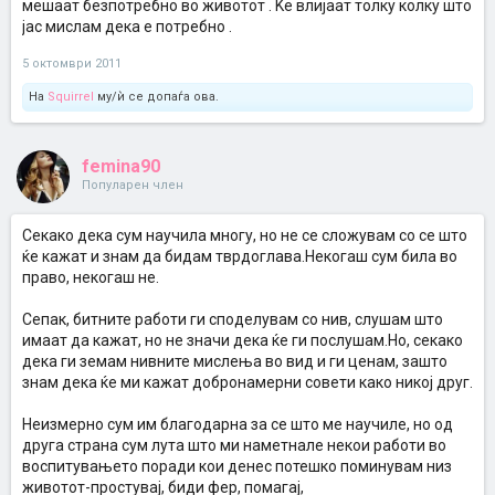
мешаат безпотребно во животот . Ќе влијаат толку колку што
јас мислам дека е потребно .
5 октомври 2011
На
Squirrel
му/ѝ се допаѓа ова.
femina90
Популарен член
Секако дека сум научила многу, но не се сложувам со се што
ќе кажат и знам да бидам тврдоглава.Некогаш сум била во
право, некогаш не.
Сепак, битните работи ги споделувам со нив, слушам што
имаат да кажат, но не значи дека ќе ги послушам.Но, секако
дека ги земам нивните мислења во вид и ги ценам, зашто
знам дека ќе ми кажат добронамерни совети како никој друг.
Неизмерно сум им благодарна за се што ме научиле, но од
друга страна сум лута што ми наметнале некои работи во
воспитувањето поради кои денес потешко поминувам низ
животот-простувај, биди фер, помагај,