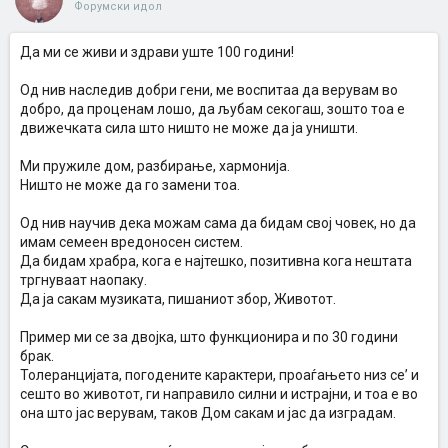
Форумски идол
Да ми се живи и здрави уште 100 години!
Од нив наследив добри гени, ме воспитаа да верувам во
добро, да проценам лошо, да љубам секогаш, зошто тоа е
движечката сила што ништо не може да ја уништи.
Ми пружиле дом, разбирање, хармонија.
Ништо не може да го замени тоа.
Од нив научив дека можам сама да бидам свој човек, но да
имам семеен вредоносен систем.
Да бидам храбра, кога е најтешко, позитивна кога нештата
тргнуваат наопаку.
Да ја сакам музиката, пишаниот збор, Животот.
Пример ми се за двојка, што функционира и по 30 години
брак.
Толеранцијата, погодените карактери, проаѓањето низ се’ и
сешто во животот, ги направило силни и истрајни, и тоа е во
она што јас верувам, таков Дом сакам и јас да изградам.