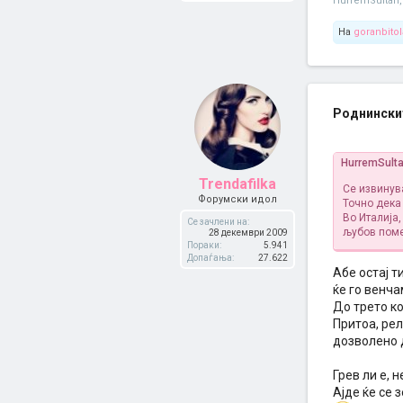
HurremSultan
,
На
goranbitol
Роднинскит
HurremSult
Trendafilka
Се извинув
Форумски идол
Точно дека 
Во Италија,
Се зачлени на:
љубов поме
28 декември 2009
Пораки:
5.941
Допаѓања:
27.622
Абе остај т
ќе го венчам
До трето ко
Притоа, рел
дозволено д
Грев ли е, 
Ајде ќе се 