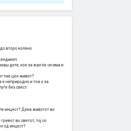
до второ колено.
хендикеп.
маш дете, кое за жал ќе си има и
ат тие цел живот?
а е неприродно и тоа е за
луѓе без свест.
иле инцест? Дека животот во
гревот во светот, тој со
ен од инцест?