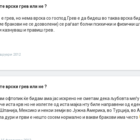
е врски грев или не ?
 е грев, но нема врска со господ.Грев е да бидеш во таква врска б
ие бракови не се дозволени) се раѓаат болни психички и физички ш
 казнуваш и правиш грев..
вруари 2012
е врски грев или не ?
ам офтопик ќе бидам ама јас искрено не сметам дека љубовта меѓу
ече иста крв но не излегле од иста мајка нту биле направени од еден
 Шпанија, Мексико и некои земји во Јужна Америка, во Турција, во
па дури и први е нешто сосем нормално и вакви бракови има често