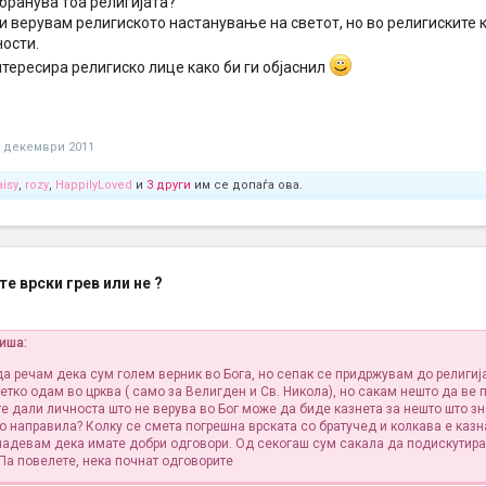
абранува тоа религијата?
и верувам религиското настанување на светот, но во религиските 
ости.
тересира религиско лице како би ги објаснил
1 декември 2011
isy
,
rozy
,
HappilyLoved
и
3 други
им се допаѓа ова.
е врски грев или не ?
пиша:
а речам дека сум голем верник во Бога, но сепак се придржувам до религиј
етко одам во црква ( само за Велигден и Св. Никола), но сакам нешто да ве 
е дали личноста што не верува во Бог може да биде казнета за нешто што зн
го направила?
Колку се смета погрешна врската со братучед и колкава е казн
 надевам дека имате добри одговори. Од секогаш сум сакала да подискутира
 Па повелете, нека почнат одговорите