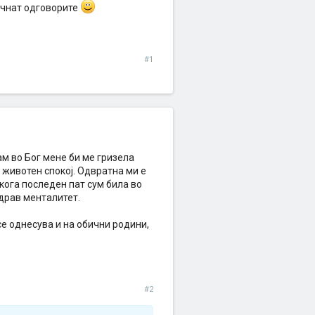
почнат одговорите
#1
ам во Бог мене би ме гризела
т животен спокој. Одвратна ми е
 кога последен пат сум била во
здрав менталитет.
е однесува и на обични родини,
#2