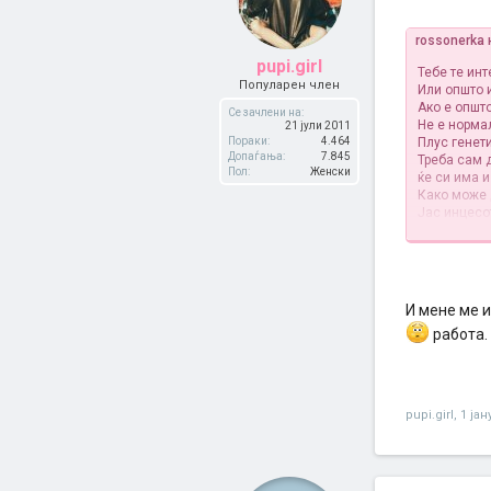
rossonerka
pupi.girl
Тебе те ин
Популарен член
Или општо 
Ако е општ
Се зачлени на:
Не е нормал
21 јули 2011
Пораки:
4.464
Плус генети
Допаѓања:
7.845
Треба сам д
Пол:
Женски
ќе си има 
Како може 
Јас инцесот
е за осудув
Но има едн
Адам и Ева
И мене ме и
животот во 
работа.
А ако збори
со неговата
А сега го з
Јас лично 
многу двос
pupi.girl
,
1 јан
А баш ме и