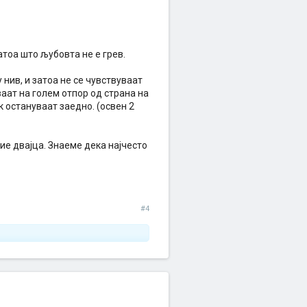
атоа што љубовта не е грев.
нив, и затоа не се чувствуваат
ваат на голем отпор од страна на
к остануваат заедно. (освен 2
ие двајца. Знаеме дека најчесто
#4