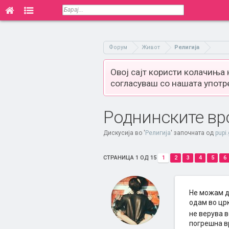
Форум
Живот
Религија
Овој сајт користи колачиња
согласуваш со нашата употр
Роднинските врс
Дискусија во '
Религија
' започната од
pupi.
СТРАНИЦА 1 ОД 15
1
2
3
4
5
6
Не можам да
одам во црк
не верува в
погрешна вр