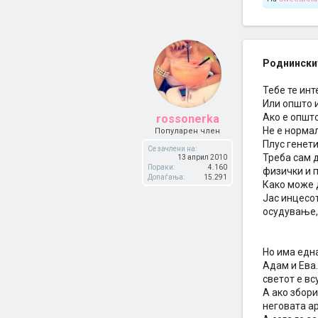
Роднинскит
Тебе те ин
Или општо 
Ако е општо
rossonerka
Не е нормал
Популарен член
Плус генети
Се зачлени на:
Треба сам д
13 април 2010
Пораки:
4.160
физички и 
Допаѓања:
15.291
Како може 
Јас инцесот
осудување, 
Но има една
Адам и Ева
светот е вс
А ако збори
неговата ар