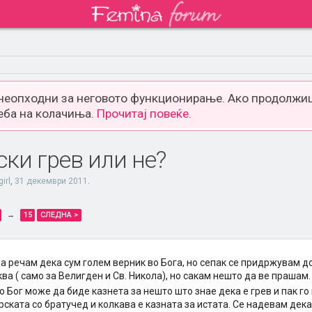
 неопходни за неговото функционирање. Ако продолжиш
еба на колачиња.
Прочитај повеќе.
ки грев или не?
girl
,
31 декември 2011
.
→
15
СЛЕДНА >
 речам дека сум голем верник во Бога, но сепак се придржувам до
ва ( само за Велигден и Св. Никола), но сакам нешто да ве прашам
о Бог може да биде казнета за нешто што знае дека е грев и пак г
ската со братучед и колкава е казната за истата. Се надевам дек