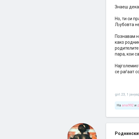
Знаеш дека
Но, ти си п
Љубовта нем
Познавам не
како роднин
родителите 
пара, кои с
Најголемиот
се раѓаат с
girl.23
,
1 јануа
На
ana992
и
p
Роднинскит