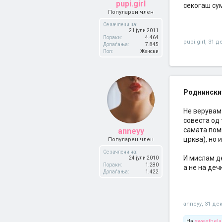
pupi.girl
секогаш сум
Популарен член
Се зачлени на:
21 јули 2011
Пораки:
4.464
pupi.girl
,
31 д
Допаѓања:
7.845
Пол:
Женски
Роднинскит
Не верувам 
совеста од 
самата поми
anneyy
црква), но 
Популарен член
Се зачлени на:
И мислам д
24 јули 2010
Пораки:
1.280
а не на деч
Допаѓања:
1.422
anneyy
,
31 де
На
sweetbela