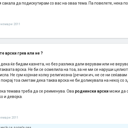
 сакала да подискутирам со вас на оваа тема. Па повелете, нека 
екември 2011
е врски грев или не ?
дека ќе бидам казнета, но без разлика дали верувам или не верув
таквата врска. Не би се осмелила на тоа, за не ми се наруши целио
сла. Не сум којзнае колку религиозна (речиси ич, не се ни сеќавам
и покрај тоа сметам дека таква врска не би доликувала на некој со 
ека темава треба да се реименува. Ова
роднински врски
можи да с
ко и девојка.
кември 2011
му/ѝ се допаѓа ова.