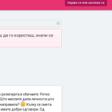
Најави се или зачлени се
 да го користиш, значи се
 религијата и обичаите. Ретко
. Што мислите дали личноста што
о направила?
Колку се смета
а имате добри одговори. Од