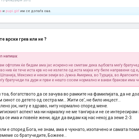
15 февруари 2012
a
и
pupi.girl
им се допаѓа ова.
е врски грев или не ?
an напиша:
ам офтопик ќе бидам ама јас искрено не сметам дека љубовта меѓу братучед
во нив ќе тече иста крв но не излегле од иста мајка нту биле направени од е
 Шпанија, Мексико и некои земји во Јужна Америка, во Турција, во Арапските
ѓу братучеди па дури и први е нешто сосем нормално и вакви бракови има ч
и тоа, богатството да се зачува во рамките на фамилијата, да не доа
 синот со детето од сестра ми... Жити се', не било инцест...
лено јок, ниту е здраво, ниту нормално според мене.
игискиот аспект ма ни најмалку не ме тангира и не се интересирам 
а се има и повеќе жени, ајде да видам кај нас некој да земе 2-3.
нели е според Бога, не знам, ама е чукнато, изопачено и самата пом
земеме со братучедите, Божеее...