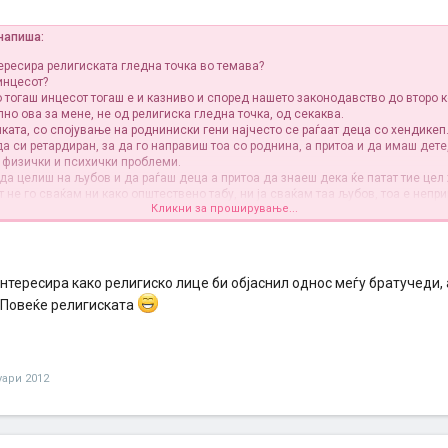
 напиша:
тересира религиската гледна точка во темава?
инцесот?
о тогаш инцесот тогаш е и казниво и според нашето законодавство до второ 
но ова за мене, не од религиска гледна точка, од секаква.
ката, со спојување на родниниски гени најчесто се раѓаат деца со хендикеп
а си ретардиран, за да го направиш тоа со роднина, а притоа и да имаш дете
и физички и психички проблеми.
да целиш на љубов и да раѓаш деца а притоа да знаеш дека ќе патат тие цел
 не го сваќам ни како општествено табу, ни ја сваќам таа љубов, тоа е непр
Кликни за проширување...
ање, нека биде и грев, нека биде и затворска казна, инцесот е врска на луѓе 
а друга интересна работа ако збориме религиски на темава.
. Значи тие се направено од една ДНК. Значи дека нивните деца биле инцес
нтересира како религиско лице би објаснил однос меѓу братучеди,
светот е всушност створен од браќа и сестри од врска инцест?
 Повеќе религиската
ме религиски Библијата и нејзниот Дедо Ное кој требал да го измие гревот во 
 арка ја спасил својата фамилија. Значи пак човековиот род е направен од 
абранува тоа религијата?
ни верувам религиското настанување на светот, но во религиските книги се 
мислености.
уари 2012
нтересира религиско лице како би ги објаснил