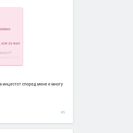
колено.
.
, кое за жал
 живот?
иродно и тоа
без свест.
т? Дека
 а инцестот според мене е многу
светот, тој
инцест?
наидува на
#5