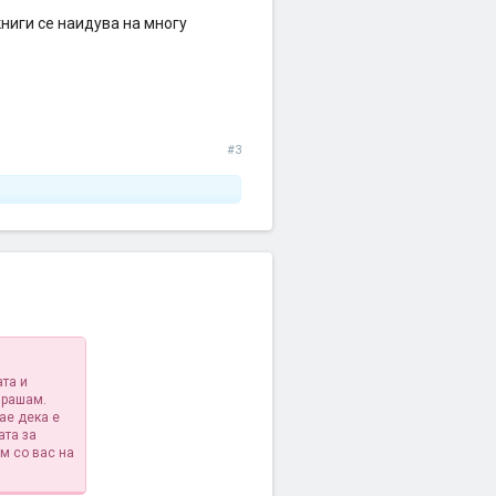
книги се наидува на многу
#3
ата и
прашам.
ае дека е
ата за
м со вас на