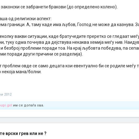
 законски се забранети бракови (до определено колено).
раша од религиски аспект:
а граници. А, таму каде има љубов, Господ не може да казнува. З
колку вакви ситуации, каде братучедите преретко се гледаат меѓу 
и, туку одма почнува да дејствува некаква хемија меѓу нив. Наиду
и безброј проблеми поради тоа. На крај љубовта победува, па сепа
ами поради други причини се разделија).
 проблем овде се само децата кои евентуално би се родиле меѓу т
о некоја мана/болни.
ри 2012
upi.girl
им се допаѓа ова.
е врски грев или не ?