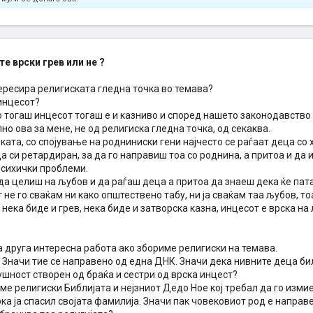
е врски грев или не ?
тересира религиската гледна точка во темава?
инцесот?
 тогаш инцесот тогаш е и казниво и според нашето законодавство 
но ова за мене, не од религиска гледна точка, од секаква.
ката, со спојување на родниниски гени најчесто се раѓаат деца со 
а си ретардиран, за да го направиш тоа со роднина, а притоа и да и
психички проблеми.
да целиш на љубов и да раѓаш деца а притоа да знаеш дека ќе пат
 не го сваќам ни како општествено табу, ни ја сваќам таа љубов, то
нека биде и грев, нека биде и затворска казна, инцесот е врска на 
 друга интересна работа ако збориме религиски на темава.
. Значи тие се направено од една ДНК. Значи дека нивните деца б
ушност створен од браќа и сестри од врска инцест?
ме религиски Библијата и нејзниот Дедо Ное кој требал да го измие 
ка ја спасил својата фамилија. Значи пак човековиот род е направ