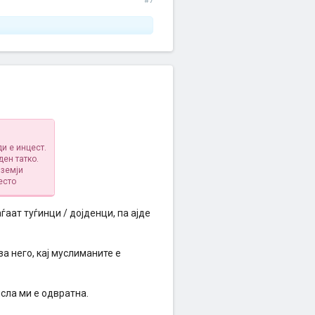
#7
и е инцест.
ден татко.
 земји
есто
ѓаат туѓинци / дојденци, па ајде
за него, кај муслиманите е
исла ми е одвратна.