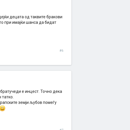
идејќи децата од таквите бракови
то при имајќи шанса да бидат
#6
 братучеди е инцест. Точно дека
 татко.
 Арапските земји љубов помеѓу