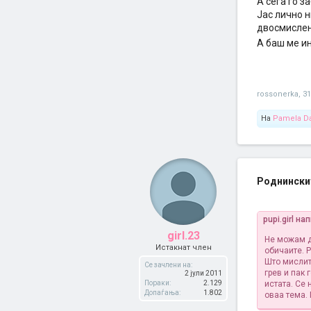
А сега го з
Јас лично н
двосмислен
А баш ме ин
rossonerka
,
3
На
Pamela Da
Роднинскит
pupi.girl на
girl.23
Не можам д
Истакнат член
обичаите. Р
Што мислит
Се зачлени на:
грев и пак 
2 јули 2011
Пораки:
2.129
истата. Се
Допаѓања:
1.802
оваа тема.