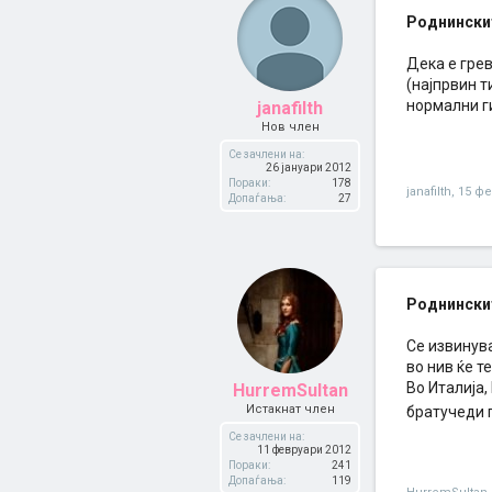
Роднинскит
Дека е грев
(најпрвин т
нормални ги
janafilth
Нов член
Се зачлени на:
26 јануари 2012
Пораки:
178
janafilth
,
15 фе
Допаѓања:
27
Роднинскит
Се извинув
во нив ќе т
Во Италија,
HurremSultan
Истакнат член
братучеди 
Се зачлени на:
11 февруари 2012
Пораки:
241
Допаѓања:
119