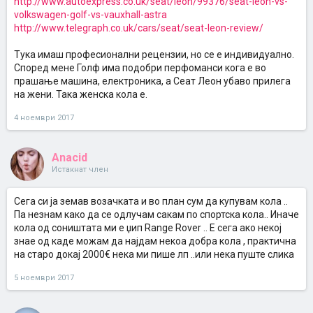
http://www.autoexpress.co.uk/seat/leon/99376/seat-leon-vs-
volkswagen-golf-vs-vauxhall-astra
http://www.telegraph.co.uk/cars/seat/seat-leon-review/
Тука имаш професионални рецензии, но се е индивидуално.
Според мене Голф има подобри перфоманси кога е во
прашање машина, електроника, а Сеат Леон убаво прилега
на жени. Така женска кола е.
4 ноември 2017
Anacid
Истакнат член
Сега си ја земав возачката и во план сум да купувам кола ..
Па незнам како да се одлучам сакам по спортска кола.. Иначе
кола од соништата ми е џип Range Rover .. Е сега ако некој
знае од каде можам да најдам некоа добра кола , практична
на старо докај 2000€ нека ми пише лп ..или нека пуште слика
5 ноември 2017