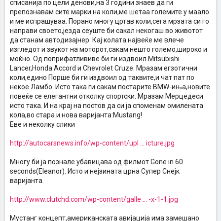
списанија по цели денови,на 3 години знаев да ги
препознавам сите марки на коли,ме шетаа големите у маало
и ме испрашуваа. Порано многу цртав коли,сега мрзата си го
направи своето,језда сеуште би сакал некогаш во животот
да станам автодизајнер. Кај колата највеќе ме влече
изгледот и звукот на моторот,сакам нешто големо,широко и
моќно. Од поприфатлививе би ги издвоил Mitsubishi
Lancer,Honda Accord и Chevrolet Cruze. Мразам егзотични
коли,едино Порше би ги издвоил од таквите,и чат пат по
некое Ламбо. Исто така ги сакам постарите BMW-иња,новите
повеќе се елегантни отколку спортски. Мразам Мерцедеси
исто така. И на крај на постов да си ја споменам омилената
кола,во стара и нова варијанта:Mustang!
Еве и неколку слики
http://autocarsnews.info/wp-content/upl ... icture.jpg
Многу би ја познале убавицава од филмот Gone in 60
seconds(Eleanor). Исто и нејзината црна Супер Снејк
варијанта.
http://www.clutchd.com/wp-content/galle ... -x-1-1.jpg
Мустанг концепт,американската авијација има замешано