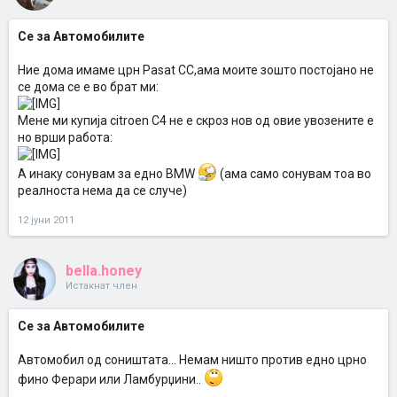
Се за Автомобилите
Ние дома имаме црн Pasat CC,ама моите зошто постојано не
се дома се е во брат ми:
Мене ми купија citroen C4 не е скроз нов од овие увозените е
но врши работа:
A инаку сонувам за едно BMW
(ама само сонувам тоа во
реалноста нема да се случе)
12 јуни 2011
bella.honey
Истакнат член
Се за Автомобилите
Автомобил од соништата... Немам ништо против едно црно
фино Ферари или Ламбурџини..