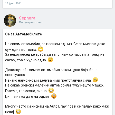
12 јуни 2011
Sephora
Популарен член
Се за Автомобилите
Не сакам автомобил, се плашам од нив. Се си мислам дека
сум една во толпа.
За некој месец ќе треба да започнам со часови, а толку не
сакам, тоа е чудно едно.
Доколку веќе зимам автомобил сакам црна боја, бела
евентуално.
Некако најмоќно ми делува и ми претставува сила.
Не сакам женски малечки автомобили, туку нешто
машко
.
Големо, гломазно, силно.
Џипче нема да е на одмет.
Многу често си киснам на Auto Drawings и се палам како маж
некој.