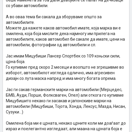
беше наменета за тоа дали девојките се палат на дечковци
со убави автомобили.
А во оваа тема би сакала да зборуваме општо за
автомобилите.
Можете да кажете каков автомобил имате, која марка ви е
омилена, која боја мислите дека најмногу им прилега на
автомобилите, каков автомобил би сакале да имате, цени на
автомобили, фотографии од автомобили и сл.
Јас имам Мицубиши Лансер Спортбек со 109 коњски сили,
црна боја.
Го купивме пред скоро 2 месеци и воопшто не згрешивме во
изборот, автомобилот изгледа одлично, има агресивен
дизајн со лута маска напред и има многу богата опрема.
Јас ги сакав германските марки на автомобили (Мерцедес,
БМВ, Ауди, Порше, Фолксваген, Опел) али откога го купивме
Мицубишито некако ги засакав и јапонскиве марки на
автомобили (Мицубиши, Тојота, Хонда, Лексус, Мазда, Нисан,
Сузуки...)
Омилена боја ми е црната, некако црните коли ми доаѓаат до
израз и поелегантно изгледаат, али маана на црната боја е