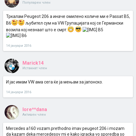
Популарен член
Тркалам Peugeot 206 а иначе омилено количе ми е Passat B5,
B6
љубител сум на VW Групацијата кој се Германски
возила кој незнаат што е смрт.
B5
B6
14 јануари 2016
Marick14
Истакнат член
И јас имам VW ама сега ќе ја мењам за јапонско.
14 јануари 2016
lore**dana
Активен член
Mercedes a160 vozam.prethodno imav peugeot 206 i mozam
da kazam deka mercedesov mi e kako igracka vo sporedba so