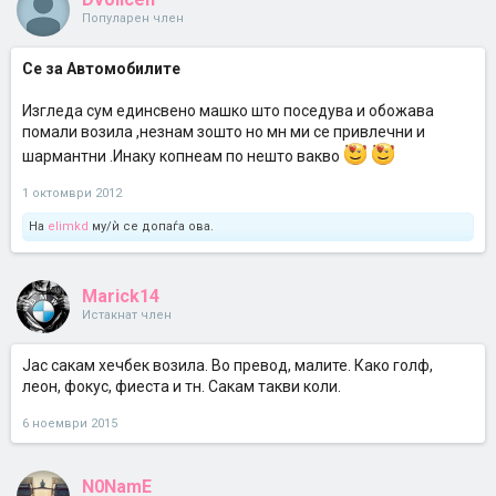
Популарен член
Се за Автомобилите
Изгледа сум единсвено машко што поседува и обожава
помали возила ,незнам зошто но мн ми се привлечни и
шармантни .Инаку копнеам по нешто вакво
1 октомври 2012
На
elimkd
му/ѝ се допаѓа ова.
Marick14
Истакнат член
Јас сакам хечбек возила. Во превод, малите. Како голф,
леон, фокус, фиеста и тн. Сакам такви коли.
6 ноември 2015
N0NamE