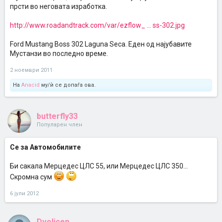
прсти во неговата изработка.
http://www.roadandtrack.com/var/ezflow_ ... ss-302.jpg
Fоrd Mustang Boss 302 Laguna Seca. Еден од најубавите
Мустанзи во последно време.
2 ноември 2011
На
Anacid
му/ѝ се допаѓа ова.
butterfly33
Популарен член
Се за Автомобилите
Би сакала Мерцедес ЦЛС 55, или Мерцедес ЦЛС 350...
Скромна сум
6 јули 2012
Dvolicen