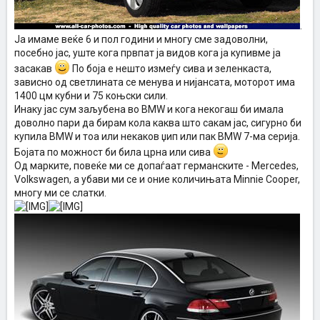
.
Ја имаме веќе 6 и пол години и многу сме задоволни,
посебно јас, уште кога првпат ја видов кога ја купивме ја
засакав
По боја е нешто измеѓу сива и зеленкаста,
зависно од светлината се менува и нијансата, моторот има
1400 цм кубни и 75 коњски сили.
Инаку јас сум заљубена во BMW и кога некогаш би имала
доволно пари да бирам кола каква што сакам јас, сигурно би
купила BMW и тоа или некаков џип или пак BMW 7-ма серија.
Бојата по можност би била црна или сива
Од марките, повеќе ми се допаѓаат германските - Mercedes,
Volkswagen, а убави ми се и оние количињата Minnie Cooper,
многу ми се слатки.