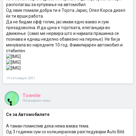
располагаш за купување на автомобил.
Од овие помали добра ти е Тојота Јарис, Опел Корса дизел
ќе ти врши работа.
Да не бидам офф топик, јас имам едно вакво и сум
презадоволна. И да црна е тојотката, елеганција во
движење. (само ме нервира што и најмала прашинка се
познава и еднаш неделно обавезно на перење). Не би ја
менувала во наредните 10 год. Фамилијарен автомобил и
стабилен.
19 октомври 2011
Towelie
Популарен член
Се за Автомобилите
A таман помислив дека нема ваква тема.
Од 3 годинки сум со коли,израснав разгледувајки Auto Bild