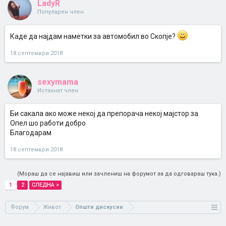
LadyR
Популарен член
Каде да најдам наметки за автомобил во Скопје?
18 септември 2018
sexymama
Истакнат член
Би сакала ако може некој да препорача некој мајстор за
Опел шо работи добро
Благодарам
18 септември 2018
(Мораш да се најавиш или зачлениш на форумот за да одговараш тука.)
1
2
СЛЕДНА >
Форум
Живот
Општи дискусии