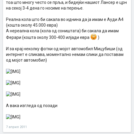
тоа што многу често се прља, и бидејќи нашиот Лансер е црн
на секој 3-4 дена го носиме на перење.
Реална кола што би сакала во иднина да ја имам е Ауди А4
(кошта околу 45.000 евра)
А нереална кола (кола од соништата) би сакала да имам
Ферари (кошта околу 300-400 илјади евра
)
И за крај неколку фотки од мојот автомобил Мицубиши (од
интернет е сликава, моментално немам слики да поставам
од мојот автомобил)
А вака изгледа од позади
7 април 2011