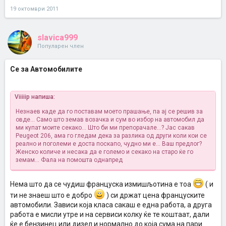
19 октомври 2011
slavica999
Популарен член
Се за Автомобилите
Viiiiip напиша:
Незнаев каде да го поставам моето прашање, па ај се решив за
овде... Само што земав возачка и сум во избор на автомобил да
ми купат моите секако... Што би ми препорачале...? Јас сакав
Peugeot 206, ама го гледам дека за разлика од други коли кои се
реално и поголеми е доста поскапо, чудно ми е... Ваш предлог?
Женско количе и несака да е големо и секако на старо ќе го
земам... Фала на помошта однапред
Нема што да се чудиш француска измишљотина е тоа
( и
ти не знаеш што е добро
) си држат цена француските
автомобили. Зависи која класа сакаш е една работа, а друга
работа е мисли утре и на сервиси колку ќе те коштаат, дали
ќе е бензинец или дизел и нормално до која сума на пари