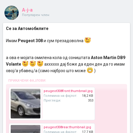
A-j-a
Популарен член
Се за Автомобилите
Имам
Peugeot 308
и сум презадоволна
а ова е мојата омилена кола од соништата
Aston Martin DB9
Volante
ахххххх дај боже да еден ден да го имам
овој/а убавец/а (само најбрзо што може
)
ПРИКАЧЕНИ ФАЈЛОВИ:
peugeot308front.thumbnail.jpg
Големина на фајлот:
18,2 KB
Прегледи:
353
peugeot308rear.thumbnail.jpg
Големина на фајлот:
17,7 KB