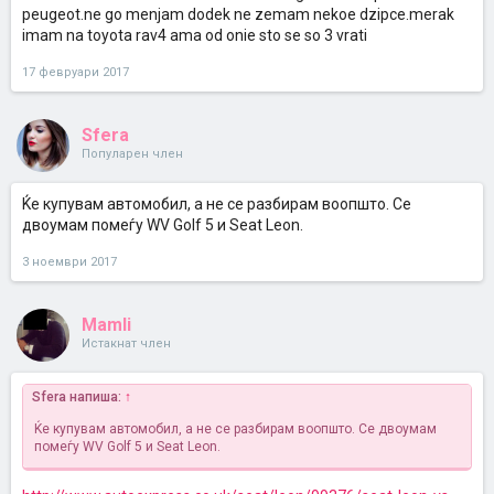
peugeot.ne go menjam dodek ne zemam nekoe dzipce.merak
imam na toyota rav4 ama od onie sto se so 3 vrati
17 февруари 2017
Sfera
Популарен член
Ќе купувам автомобил, а не се разбирам воопшто. Се
двоумам помеѓу WV Golf 5 и Seat Leon.
3 ноември 2017
Mamli
Истакнат член
Sfera напиша:
↑
Ќе купувам автомобил, а не се разбирам воопшто. Се двоумам
помеѓу WV Golf 5 и Seat Leon.