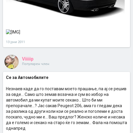
13 јуни 2011
Viiiiip
Популарен член
Се за Автомобилите
Незнаев каде да го поставам моето прашање, па ај се решив
за овде... Само што земав возачка и сум во избор на
автомобил да ми купат моите секако... Што би ми
препорачале...? Јас сакав Peugeot 206, ама го гледам дека
за разлика од други коли кои се реално и поголеми е доста
поскапо, чудно ми е... Ваш предлог? Женско количе и несака
да е големо и секако на старо ќе го земам... Фала на помошта
однапред