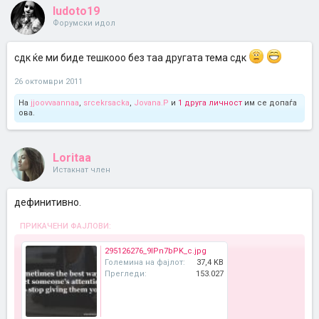
ludoto19
Форумски идол
сдк ќе ми биде тешкооо без таа другата тема сдк
26 октомври 2011
На
jjoovvaannaa
,
srcekrsacka
,
Jovana.P
и
1 друга личност
им се допаѓа
ова.
Loritaa
Истакнат член
дефинитивно.
ПРИКАЧЕНИ ФАЈЛОВИ:
295126276_9IPn7bPK_c.jpg
Големина на фајлот:
37,4 KB
Прегледи:
153.027