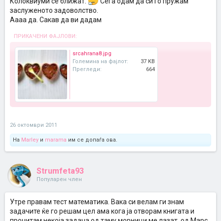
Колоквиуми се ближат.
Сега одам да си го пружам
заслуженото задоволство.
Аааа да. Сакав да ви дадам
ПРИКАЧЕНИ ФАЈЛОВИ:
srcahrana8.jpg
Големина на фајлот:
37 KB
Прегледи:
664
26 октомври 2011
На
Marley
и
marama
им се допаѓа ова.
Strumfeta93
Популарен член
Утре правам тест математика. Вака си велам ги знам
задачите ќе го решам цел ама кога ја отворам книгата и
прочитам некоја задача од таму морници ме лазат, од Марс