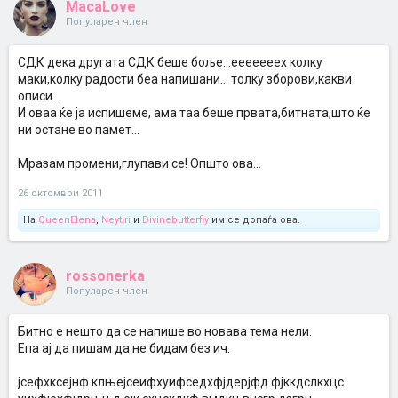
MacaLove
Популарен член
СДК дека другата СДК беше боље...ееееееех колку
маки,колку радости беа напишани... толку зборови,какви
описи...
И оваа ќе ја испишеме, ама таа беше првата,битната,што ќе
ни остане во памет...
Мразам промени,глупави се! Општо ова...
26 октомври 2011
На
QueenElena
,
Neytiri
и
Divinebutterfly
им се допаѓа ова.
rossonerka
Популарен член
Битно е нешто да се напише во новава тема нели.
Епа ај да пишам да не бидам без ич.
јсефхксејнф клњејсеифхуифседхфјдерјфд фјккдслкхцс