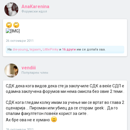
AnaKarenina
Форумски идол
26 октомври 2011
На
die-young
,
tejjaam
,
LittlePinky
и
16 други
им се допаѓа ова.
vendiii
Популарен член
СДК дека кога видов дека сте ја заклучиле СДК а веќе СДП е
одамна заклучена форумов ми нема смисла без овие 2 теми .
СДК кога гледам колку имам за учење ми се вртат во глава 2
сценарија ... Пироман или убиец да се сторам :geek: . Да го
спалам факултетон повеќе корист за сите .
Ах бре ова не е хумано
26 октомври 2011