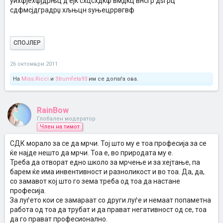
уихфјехфјдрњц д ејк схцсхдкф вмдкц внсгр дѕгрц
сдфмсјдградрџ хљњцн ѕуњецррвгвф
СПОЈЛЕР
26 октомври 2011
На
Miss.Ricci
и
Strumfeta93
им се допаѓа ова.
RainBow
Глобален модератор
Член на тимот
СДК морало за се да мрчи. Тој што му е тоа професија за се
ќе најде нешто да мрчи. Тоа е, во природата му е.
Треба да отворат едно школо за мрчење и за хејтање, па
барем ќе има инвентивност и разноликост и во тоа. Да, да,
со замавот кој што го зема треба од тоа да настане
професија.
За луѓето кои се замараат со други луѓе и немаат попаметна
работа од тоа да трубат и да прават негативност од се, тоа
да го прават професионално.