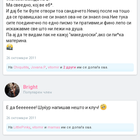
Ма свеедно, кој ве еб*.
И дај бе ти Фуле отвори тоа сандачето.Немој после на тошо
да се правиш,као не си знаел ова-не си знаел она.Ние тука
сите поединечно по едно писмо ти пративме,и фино лепо си
искажавме све што ни лежи на душа.
Па ај да те видам пак не кажуј "македноски",ако си пи*ка
материна.
26 октомври 2011
На
Chiquitita
,
Jovana.P
,
vitomir
и
2 други
им се допаѓа ова.
Bright
Популарен член
Е да беееееее! Шуќур напишав нешто и клуч!
26 октомври 2011
На
LittlePinky
,
vitomir
и
mamas
им се допаѓа ова.