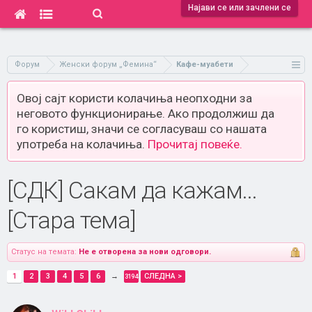
Најави се или зачлени се
Форум
Женски форум „Фемина“
Кафе-муабети
Овој сајт користи колачиња неопходни за
неговото функционирање. Ако продолжиш да
го користиш, значи се согласуваш со нашата
употреба на колачиња.
Прочитај повеќе.
[СДК] Сакам да кажам...
[Стара тема]
Статус на темата:
Не е отворена за нови одговори.
1
2
3
4
5
6
→
СЛЕДНА >
3194