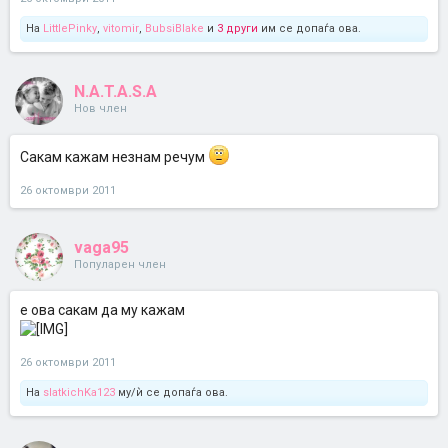
На
LittlePinky
,
vitomir
,
BubsiBlake
и
3 други
им се допаѓа ова.
N.A.T.A.S.A
Нов член
Сакам кажам незнам речум
26 октомври 2011
vaga95
Популарен член
е ова сакам да му кажам
26 октомври 2011
На
slatkichKa123
му/ѝ се допаѓа ова.