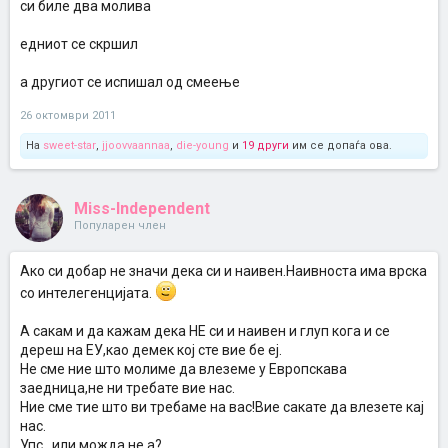
си биле два молива
едниот се скршил
а другиот се испишал од смеење
26 октомври 2011
На
sweet-star
,
jjoovvaannaa
,
die-young
и
19 други
им се допаѓа ова.
Miss-Independent
Популарен член
Aко си добар не значи дека си и наивен.Наивноста има врска
со интелегенцијата.
А сакам и да кажам дека НЕ си и наивен и глуп кога и се
дереш на ЕУ,као демек кој сте вие бе еј.
Не сме ние што молиме да влеземе у Европскава
заедница,не ни требате вие нас.
Ние сме тие што ви требаме на вас!Вие сакате да влезете кај
нас.
Упс...или можда не а?