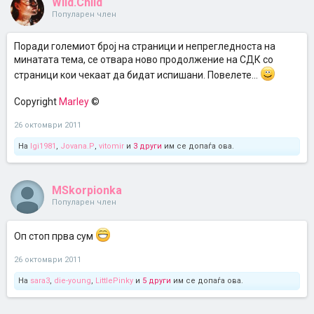
Wild.Child
Популарен член
Поради големиот број на страници и непрегледноста на
минатата тема, се отвара ново продолжение на СДК со
страници кои чекаат да бидат испишани. Повелете...
Copyright
Marley
©
26 октомври 2011
На
Igi1981
,
Jovana.P
,
vitomir
и
3 други
им се допаѓа ова.
MSkorpionka
Популарен член
Оп стоп прва сум
26 октомври 2011
На
sara3
,
die-young
,
LittlePinky
и
5 други
им се допаѓа ова.