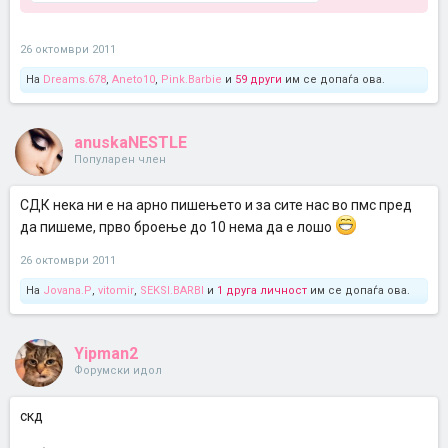
26 октомври 2011
На
Dreams.678
,
Aneto10
,
Pink.Barbie
и
59 други
им се допаѓа ова.
anuskaNESTLE
Популарен член
СДК нека ни е на арно пишењето и за сите нас во пмс пред
да пишеме, прво броење до 10 нема да е лошо
26 октомври 2011
На
Jovana.P
,
vitomir
,
SEKSI.BARBI
и
1 друга личност
им се допаѓа ова.
Yipman2
Форумски идол
скд