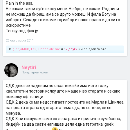
Pain in the ass.
Не сакам такви луѓе околу мене. Не бре, не сакам. Роднини
не можеш да бираш, ама се друго можеш. И фала Богу на
изборот. Секаде го имаме тој избор и наше право е да си го
искористиме.
Тенкју анд фак ју.
26 октомври 2011
На
glorijaMKD
,
Ecii
,
Chocolate.me
и
17 други
им се допаѓа ова.
Neytiri
Популарен член
СДК дека се надевам во оваа тема ќе има исто толку
квалитетни постови колку што имаше и во старата и секако
помалку оф топици.
СДК 2 дека ќе ми недостигаат постовите на Марли и Шиилеа
на првата страна од старата тема сдк, но се тече, се се
менува.
СДК 3 ви пишувам само со лева рака и прилично сум бавна,
бидејќи за два саати напишав цела една тетратка :geek: