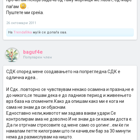
паѓам
.
Пуштете ми среќа.
26 октомври 2011
На
Trendafilka
му/ѝ се допаѓа ова.
baguf4e
Популарен член
СДК според мене создавањето на попрегледна СДК е
одлична идеа...
И Сдк...повторно се чувствувам некако осамена и празна,не е
до никого,се тешам дека е до ладниов период и живеењето
врз база на спомените.Како да опишам како ми е кога ни
сама не знам да си објаснам.
Едноставно нели,животот ми задава вакви удари.Се
контролирам ама не доволно.И не знам да си кажам доста е.
Да ги отргнам стресовите од мене само со џогинг...ем ќе ги
намалам петте килограми што ги качив,ем бар за 30 минути
нема да размислувам на ништо.