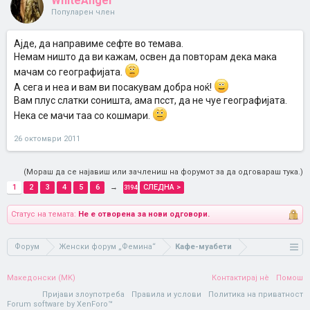
WhiteAngel
Популарен член
Ајде, да направиме сефте во темава.
Немам ништо да ви кажам, освен да повторам дека мака
мачам со географијата.
А сега и неа и вам ви посакувам добра ноќ!
Вам плус слатки соништа, ама псст, да не чуе географијата.
Нека се мачи таа со кошмари.
26 октомври 2011
(Мораш да се најавиш или зачлениш на форумот за да одговараш тука.)
1
2
3
4
5
6
→
СЛЕДНА >
3194
Статус на темата:
Не е отворена за нови одговори.
Форум
Женски форум „Фемина“
Кафе-муабети
Македонски (MK)
Контактирај нè
Помош
Пријави злоупотреба
Правила и услови
Политика на приватност
Forum software by XenForo™