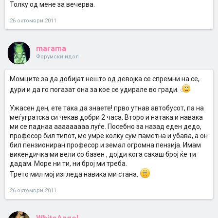
Толку од мене за вечерва.
26 октомври 2011
marama
Форумски идол
Момците за да добијат нешто од девојка се спремни на се,
дури и да го погазат она за кое се удирале во гради.
Ужасен ден, ете така да знаете! прво утнав автобусот, па на
меѓугратска си чекав добри 2 часа. Второ и натака и навака
ми се паднаа ааааааааа луѓе. Посебно за назад еден дедо,
професор бил типот, ме умре колку сум паметна и убава, а он
бил пензиониран професор и земал огромна пензија. Имам
викендичка ми вели со базен , дојди кога сакаш број ќе ти
дадам. Море ни ти, ни број ми треба.
Трето мил мој изгледа навика ми стана.
26 октомври 2011