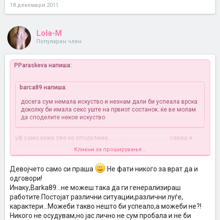
18 декември 2011
Lola-M
Популарен член
PParaskeva напиша:
barca89 напиша:
досега сум немала искуство и незнам дали би успеала врска
доколку би имала секс уште на првиот состанок..ќе ве молам
да споделите некое искуство
уф само кажи све ке споделиме..........................................сакаш и
видео да закачиме ?
Кликни за проширување...
Или ај уште подобро да ти се понуди некоја од нас за
состанок................па да си пробаш секс на прв состанок а ?
Девојчето само си праша
Не фати никого за врат да и
одговори!
Инаку,Barka89...не можеш така да ги генерализираш
работите.Постојат различни ситуации,различни луѓе,
карактери...Можеби такво нешто би успеало,а можеби не?!
Никого не осудувам,но јас лично не сум пробала и не би