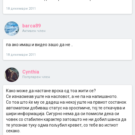
18 декември 2011
barca89
Активен член
па ако имаш и видео зашо да не ..
18 декември 2011
Cynthia
Популарен член
Како може да настане врска од тоа жити се?
Се изнасмеав уште на насловот, а не па на напишаното.
Со тоа што ќе му се дадеш на некој уште на првиот состанок
автоматски добиваш статус на ороспииче, тој те откачува и
шири информација. Сигурно нема да си помисли дека си
човек со стабилен карактер затоашто не ни добил шанса да
те упознае туку одма пољубил кревет, со тебе во истиот
секако.