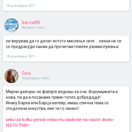
18 декември 2011
barca89
Активен член
не верувам да го делат истото мислење сите ... некои не се
со предрасуди сакам да прочитам повеќе размислувања
18 декември 2011
Gea
Популарен член
Мирни девојки, не фаќајте веднаш за очи. Форумџиката е
нова, па да и посакаме првин топло добредојде!
Инаку Барка или Барца ватевр, имаш слична тема со
споделени искуства, еве ти го линкот:
seks/za-kolku-period-vrska-mu-dadovte-na-vasiot-decko-
t6010/?hilit=