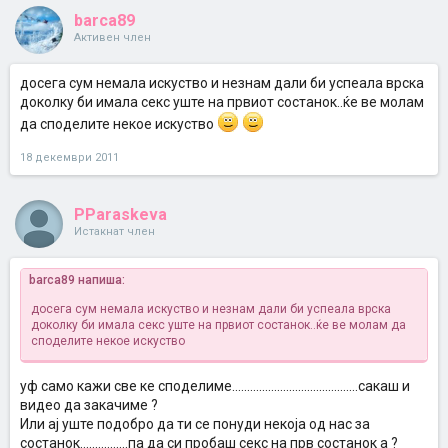
barca89
Активен член
досега сум немала искуство и незнам дали би успеала врска
доколку би имала секс уште на првиот состанок..ќе ве молам
да споделите некое искуство
18 декември 2011
PParaskeva
Истакнат член
barca89 напиша:
досега сум немала искуство и незнам дали би успеала врска
доколку би имала секс уште на првиот состанок..ќе ве молам да
споделите некое искуство
уф само кажи све ке споделиме..........................................сакаш и
видео да закачиме ?
Или ај уште подобро да ти се понуди некоја од нас за
состанок................па да си пробаш секс на прв состанок а ?