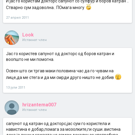
И јас го користам докторс сапунот со сулфур и боров катран ..
Стварно сум задоволна.. ПОмага многу
27 април 2011
Look
Истакнат член
Јас го користев сапунот од докторс од боров катран и
воопшто не ми помогна.
Освен што си тргав маки половина час да го чувам на
лице,да ме стега и да ми смрди друго ништо не добив
13 јули 2011
hrizantema007
Истакнат член
сапунот од катран од докторс,јас сум го користела и
навистина е добар,помага за мозолките,ги суши..вистина