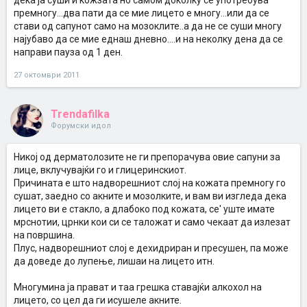
дека ја суши и кожзата но самом доколку се употребува
премногу...два пати да се мие лицето е многу...или да се
стави од сапунот само на мозоклите..а да не се суши многу
најубаво да се мие еднаш дневно....и на неколку дена да се
направи пауза од 1 ден.
27 октомври 2011
Trendafilka
Форумски идол
Никој од дерматолозите не ги препорачува овие сапуни за
лице, вклучувајќи го и глицеринскиот.
Причината е што надворешниот слој на кожата премногу го
сушат, заедно со акните и мозолките, и вам ви изгледа дека
лицето ви е стакло, а длабоко под кожата, се' уште имате
мрснотии, црнки кои си се таложат и само чекаат да излезат
на површина.
Плус, надворешниот слој е дехидриран и пресушен, па може
да доведе до лупење, лишаи на лицето итн.
Многумина ја прават и таа грешка ставајќи алкохол на
лицето, со цел да ги исушеле акните.