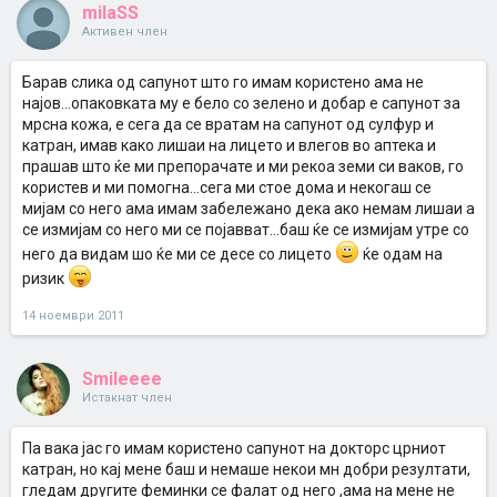
milaSS
Активен член
Барав слика од сапунот што го имам користено ама не
најов...опаковката му е бело со зелено и добар е сапунот за
мрсна кожа, е сега да се вратам на сапунот од сулфур и
катран, имав како лишаи на лицето и влегов во аптека и
прашав што ќе ми препорачате и ми рекоа земи си ваков, го
користев и ми помогна...сега ми стое дома и некогаш се
мијам со него ама имам забележано дека ако немам лишаи а
се измијам со него ми се појавват...баш ќе се измијам утре со
него да видам шо ќе ми се десе со лицето
ќе одам на
ризик
14 ноември 2011
Smileeee
Истакнат член
Па вака јас го имам користено сапунот на докторс црниот
катран, но кај мене баш и немаше некои мн добри резултати,
гледам другите феминки се фалат од него ,ама на мене не