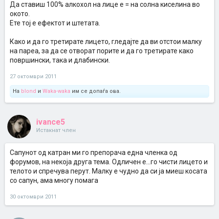
Да ставиш 100% алкохол на лице е = на солна киселина во
окото.
Ете тој е ефектот и штетата.
Како и да го третирате лицето, гледајте да ви отстои малку
на пареа, за да се отворат порите и да го третирате како
површински, така и длабински.
27 октомври 2011
На
blond
и
Waka-waka
им се допаѓа ова.
ivance5
Истакнат член
Сапунот од катран ми го препорача една членка од
форумов, на некоја друга тема. Одличен е...го чисти лицето и
телото и спречува перут. Малку е чудно да си ја миеш косата
со сапун, ама многу помага
30 октомври 2011