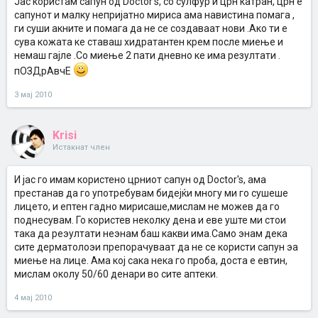
Јас користам сапун од Doctor's, со сулфур и црн катран, црн е
сапунот и малку непријатно мириса ама навистина помага ,
ги суши акните и помага да не се создаваат нови .Ако ти е
сува кожата ке ставаш хидратантен крем после миење и
немаш гајле .Со миење 2 пати дневно ке има резултати .
пОЗДрАвчЕ
3 мај 2010
Krisi
Истакнат член
И јас го имам користено црниот сапун од Doctor's, ама
престанав да го употребувам бидејќи многу ми го сушеше
лицето, и ептен гадно мирисаше,мислам не можев да го
поднесувам. Го користев неколку дена и еве уште ми стои
така да реэултати неэнам баш какви има.Само энам дека
сите дерматолоэи препорачуваат да не се користи сапун эа
миење на лице. Ама кој сака нека го проба, доста е евтин,
мислам околу 50/60 денари во сите аптеки.
4 мај 2010