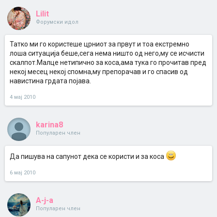
Lilit
Форумски идол
Татко ми го користеше црниот за првут и тоа екстремно
лоша ситуација беше,сега нема ништо од него,му се исчисти
скалпот.Малце нетипично за коса,ама тука го прочитав пред
некој месец некој спомна,му препорачав и го спасив од
навистина грдата појава.
4 мај 2010
karina8
Популарен член
Да пишува на сапунот дека се користи и за коса
6 мај 2010
A-j-a
Популарен член