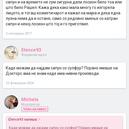
сапун и на времето не сум сигурна дали лосион било тоа или
што било Рашел. Кажа дека како мала многу го изгорела
лицето, и тогаш козметичарот и кажал на мајка и дека една
лузна нема да и остане, само со редовно миење со катран
сапун и некој лосион што тој и го приготвил.
2 октомври 2017
Elence93
Форумски идол
Каде можам да најдам сапун со сулфур? Порано имаше на
Докторс ама не знам каде има нивни производи.
22 февруари 2024
Mishela
Модератор
Член на тимот
Elence93 напиша:
↑
Каде можам да најдам сапун со сулфур? Порано имаше на