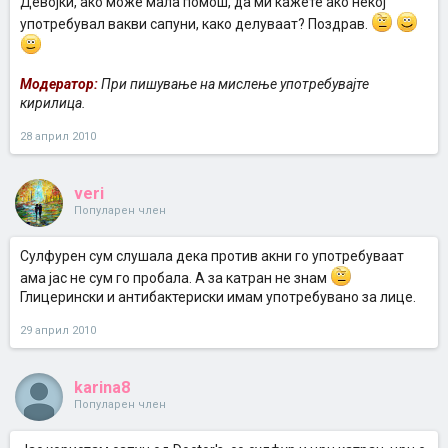
Девојки, ако може мала помош, да ми кажете ако некој
употребувал вакви сапуни, како делуваат? Поздрав.
Модератор:
При пишување на мислење употребувајте
кирилица.
28 април 2010
veri
Популарен член
Сулфурен сум слушала дека против акни го употребуваат
ама јас не сум го пробала. А за катран не знам
Глицерински и антибактериски имам употребувано за лице.
29 април 2010
karina8
Популарен член