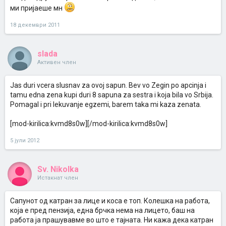
ми пријаеше мн
18 декември 2011
slada
Активен член
Jas duri vcera slusnav za ovoj sapun. Bev vo Zegin po apcinja i
tamu edna zena kupi duri 8 sapuna za sestra i koja bila vo Srbija.
Pomagal i pri lekuvanje egzemi, barem taka mi kaza zenata.
[mod-kirilica:kvmd8s0w][/mod-kirilica:kvmd8s0w]
5 јули 2012
Sv. Nikolka
Истакнат член
Сапунот од катран за лице и коса е топ. Колешка на работа,
која е пред пензија, една брчка нема на лицето, баш на
работа ја прашувавме во што е тајната. Ни кажа дека катран