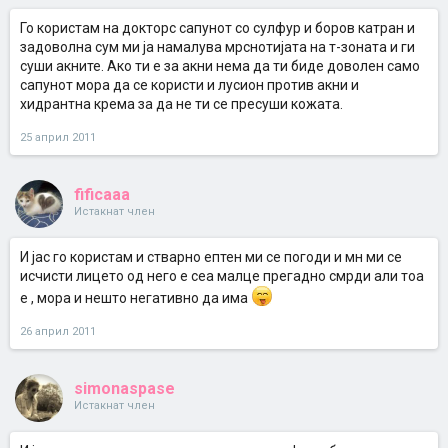
Го користам на докторс сапунот со сулфур и боров катран и
задоволна сум ми ја намалува мрснотијата на т-зоната и ги
суши акните. Ако ти е за акни нема да ти биде доволен само
сапунот мора да се користи и лусион против акни и
хидрантна крема за да не ти се пресуши кожата.
25 април 2011
fificaaa
Истакнат член
И јас го користам и стварно ептен ми се погоди и мн ми се
исчисти лицето од него е сеа малце прегадно смрди али тоа
е , мора и нешто негативно да има
26 април 2011
simonaspase
Истакнат член